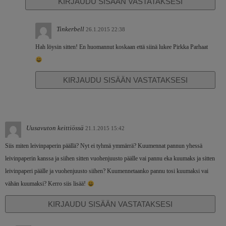
KIRJAUDU SISÄÄN VASTATAKSESI
Tinkerbell
26.1.2015 22:38
Hah löysin sitten! En huomannut koskaan että siinä lukee Pirkka Parhaat
KIRJAUDU SISÄÄN VASTATAKSESI
Uusavuton keittiössä
21.1.2015 15:42
Siis miten leivinpaperin päällä? Nyt ei tyhmä ymmärrä? Kuumennat pannun yhessä
leivinpaperin kanssa ja siihen sitten vuohenjuusto päälle vai pannu eka kuumaks ja sitten
leivinpaperi päälle ja vuohenjuusto siihen? Kuumennetaanko pannu tosi kuumaksi vai
vähän kuumaksi? Kerro siis lisää!
KIRJAUDU SISÄÄN VASTATAKSESI