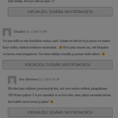
Eipä mitään, kiva jos siitä on apua :)!!
KIRJAUDU SISÄÄN VASTATAKSESI
Elisabet
21.1.2015 13:09
Voi kun teillä on niin herkullisia ruokia, nam! Salaatit on niin hyviä ja juusto on mainio
lisäys niihin, niinkuin kaikkeen muuhunkin..
Kiva juttu muuten tuo, että lukijatkin
voi kertoa omia lemppareita. Voi sitten niitäkin seurailla ja poimia vinkit talteen.
KIRJAUDU SISÄÄN VASTATAKSESI
Iina Hyttinen
22.1.2015 16:38
Mä olen kans sellainen juustonsyöjä että, sitä voisi tunkea melkein jokapaikkaan
:DD Kiitos paljon<3 Ja joo mustakin se on kiva idea, tulee paljon enemmän ideoita
kun kaikki saavat kertoa ja jakaa!
KIRJAUDU SISÄÄN VASTATAKSESI