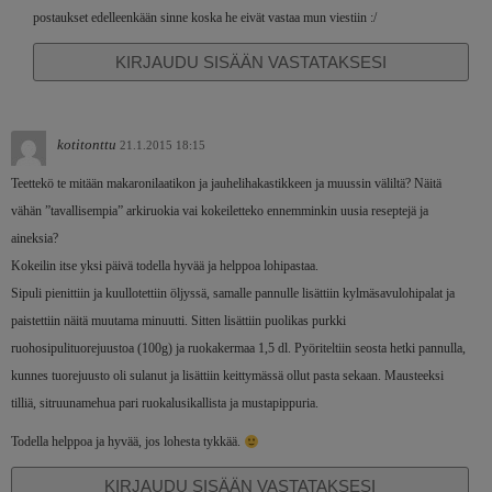
postaukset edelleenkään sinne koska he eivät vastaa mun viestiin :/
KIRJAUDU SISÄÄN VASTATAKSESI
kotitonttu
21.1.2015 18:15
Teettekö te mitään makaronilaatikon ja jauhelihakastikkeen ja muussin väliltä? Näitä
vähän ”tavallisempia” arkiruokia vai kokeiletteko ennemminkin uusia reseptejä ja
aineksia?
Kokeilin itse yksi päivä todella hyvää ja helppoa lohipastaa.
Sipuli pienittiin ja kuullotettiin öljyssä, samalle pannulle lisättiin kylmäsavulohipalat ja
paistettiin näitä muutama minuutti. Sitten lisättiin puolikas purkki
ruohosipulituorejuustoa (100g) ja ruokakermaa 1,5 dl. Pyöriteltiin seosta hetki pannulla,
kunnes tuorejuusto oli sulanut ja lisättiin keittymässä ollut pasta sekaan. Mausteeksi
tilliä, sitruunamehua pari ruokalusikallista ja mustapippuria.
Todella helppoa ja hyvää, jos lohesta tykkää.
KIRJAUDU SISÄÄN VASTATAKSESI