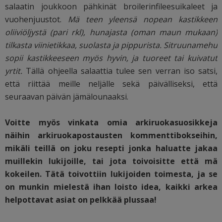
salaatin joukkoon pähkinät broilerinfileesuikaleet ja
vuohenjuustot.
Mä teen yleensä nopean kastikkeen
oliiviöljystä (pari rkl), hunajasta (oman maun mukaan)
tilkasta viinietikkaa, suolasta ja pippurista. Sitruunamehu
sopii kastikkeeseen myös hyvin, ja tuoreet tai kuivatut
yrtit.
Tällä ohjeella salaattia tulee sen verran iso satsi,
että riittää meille neljälle sekä päivälliseksi, että
seuraavan päivän jämälounaaksi.
Voitte myös vinkata omia arkiruokasuosikkeja
näihin arkiruokapostausten kommenttibokseihin,
mikäli teillä on joku resepti jonka haluatte jakaa
muillekin lukijoille, tai jota toivoisitte että mä
kokeilen. Tätä toivottiin lukijoiden toimesta, ja se
on munkin mielestä ihan loisto idea, kaikki arkea
helpottavat asiat on pelkkää plussaa!