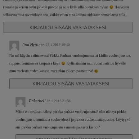
ruoassa ja kerran ostin jonkun pötkön ja se ei kyllä ollu ollenkaan hyvää
Haaveilen
sellasesta mitä ravintolassa saa, vaikka eihän siitä kotona taidakaan samanlaista tulla..
KIRJAUDU SISÄÄN VASTATAKSESI
Iina Hyttinen
22.1.2015 16:40
No mä käytän vaihtelevasti Pirkka Parhaat-vuohenjuustoa tai Lidlin vuohenjuustoa,
riippuen kummassa kaupassa käyn
Kyllä ainakin mun ruuat maistuu hyvälle
mun mielestä niiden kanssa, varsinkin tolleen paistettuna!
KIRJAUDU SISÄÄN VASTATAKSESI
Tinkerbell
22.1.2015 21:56
Miten en koskaan nähnyt pirkka parhaat vuohenjuustoa? olen nähnyt pirkka
vuohenjuusto kuutioina suolavedessä ja pirkka vuohenmaitojuustoa. Löytyykö
siis pirkka parhaat vuohenjuusto samasta paikasta ku noi?