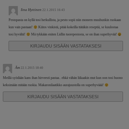
Iina Hyttinen
22.1.2015 16:43
Pestopasta on kyllä tosi herkullista, ja pesto sopii niin moneen muuhunkin ruokaan
kun vain pastaan!
Kiitos vinkistä, pitää kokeilla ttätäkin reseptiä, se kuulostaa
tosi hyvältä!
Mä tykkään eniten Lidlin tuorepestosta, se on ihan superhyvää!
KIRJAUDU SISÄÄN VASTATAKSESI
Äm
22.1.2015 18:40
Meillä syödään kans ihan hirveesti pastaa.. ehkä vähän liikaakin mut kun oon tosi huono
keksimään mitään ruokia. Makaronilaatikko aurajuustolla on superhyväää!
KIRJAUDU SISÄÄN VASTATAKSESI