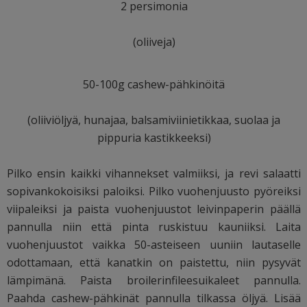
2 persimonia
(oliiveja)
50-100g cashew-pähkinöitä
(oliiviöljyä, hunajaa, balsamiviinietikkaa, suolaa ja
pippuria kastikkeeksi)
Pilko ensin kaikki vihannekset valmiiksi, ja revi salaatti
sopivankokoisiksi paloiksi. Pilko vuohenjuusto pyöreiksi
viipaleiksi ja paista vuohenjuustot leivinpaperin päällä
pannulla niin että pinta ruskistuu kauniiksi. Laita
vuohenjuustot vaikka 50-asteiseen uuniin lautaselle
odottamaan, että kanatkin on paistettu, niin pysyvät
lämpimänä. Paista broilerinfileesuikaleet pannulla.
Paahda cashew-pähkinät pannulla tilkassa öljyä. Lisää