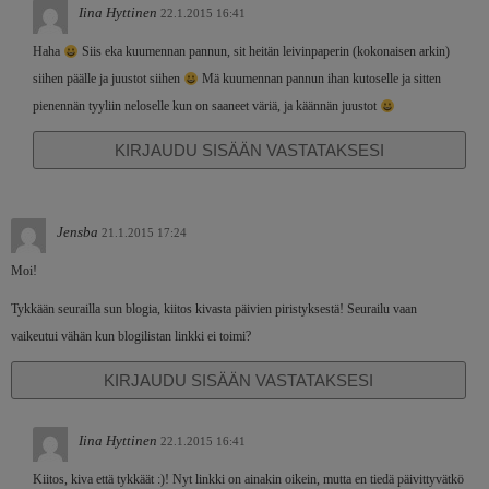
Iina Hyttinen
22.1.2015 16:41
Haha
Siis eka kuumennan pannun, sit heitän leivinpaperin (kokonaisen arkin)
siihen päälle ja juustot siihen
Mä kuumennan pannun ihan kutoselle ja sitten
pienennän tyyliin neloselle kun on saaneet väriä, ja käännän juustot
KIRJAUDU SISÄÄN VASTATAKSESI
Jensba
21.1.2015 17:24
Moi!
Tykkään seurailla sun blogia, kiitos kivasta päivien piristyksestä! Seurailu vaan
vaikeutui vähän kun blogilistan linkki ei toimi?
KIRJAUDU SISÄÄN VASTATAKSESI
Iina Hyttinen
22.1.2015 16:41
Kiitos, kiva että tykkäät :)! Nyt linkki on ainakin oikein, mutta en tiedä päivittyvätkö