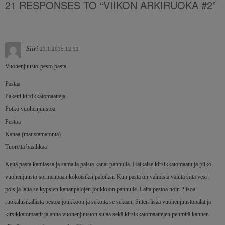
21 RESPONSES TO “VIIKON ARKIRUOKA #2”
Siiri
21.1.2015 12:31
Vuohenjuusto-pesto pasta
Pastaa
Paketti kirsikkatomaatteja
Pötkö vuohenjuustoa
Pestoa
Kanaa (maustamatonta)
Tuoretta basilikaa
Keitä pasta kattilassa ja samalla paista kanat pannulla. Halkaise kirsikkatomaatit ja pilko
vuohenjuusto sormenpään kokoisiksi paloiksi. Kun pasta on valmista valuta siitä vesi
pois ja laita se kypsien kananpalojen joukkoon pannulle. Laita pestoa noin 2 isoa
ruokalusikallista pestoa joukkoon ja sekoita se sekaan. Sitten lisää vuohenjuustopalat ja
kirsikkatomaatit ja anna vuohenjuuston sulaa sekä kirsikkatomaattejen pehmitä kannen