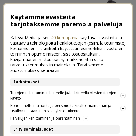
Käytämme evästeitä
tarjotaksemme parempia palveluja
Kaleva Media ja sen
40 kumppania
käyttävät evästeitä ja
vastaavia teknologioita henkilötietojen (esim. laitetunniste)
keräämiseen. Tekniikoita käytetään esimerkiksi sivustojen
toiminnan optimoimiseen, sisältösuosituksiin,
←
Yhtä vuoristorataa
kävijämäärien mittaukseen, markkinointiin sekä
tarkoituksenmukaisiin mainoksiin. Tarvitsemme
Vauvaikävä
→
suostumuksesi seuraaviin:
Viikon arkiruoka #2
Tarkoitukset
21
Tietojen tallentaminen laitteelle ja/tai laitteella olevien tietojen
21.01.2015
käyttö
Kohdennettu mainonta ja personoitu sisältö, mainonnan ja
Me syödään oikeastaan tosi paljon pastaa, koska se
sisällön mittaaminen sekä yleisötutkimus
taitaa olla meidän kaikkien lempiruoka. Yritän kuitenkin
Palvelujen kehittäminen ja parantaminen
keksiä paljon muitakin ruokavaihtoehtoja kuin vain sitä
Erityisominaisuudet
pastaa, ettei olisi niin yksipuolista. Yksi meidän helppo