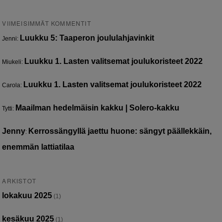
VIIMEISIMMÄT KOMMENTIT
Luukku 5: Taaperon joululahjavinkit
Jenni
:
Luukku 1. Lasten valitsemat joulukoristeet 2022
Miukeli
:
Luukku 1. Lasten valitsemat joulukoristeet 2022
Carola
:
Maailman hedelmäisin kakku | Solero-kakku
Tytti
:
Jenny
Kerrossängyllä jaettu huone: sängyt päällekkäin,
:
enemmän lattiatilaa
ARKISTOT
lokakuu 2025
(1)
kesäkuu 2025
(1)