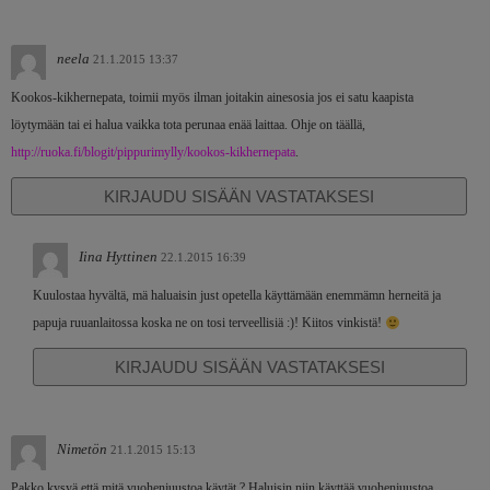
neela
21.1.2015 13:37
Kookos-kikhernepata, toimii myös ilman joitakin ainesosia jos ei satu kaapista
löytymään tai ei halua vaikka tota perunaa enää laittaa. Ohje on täällä,
http://ruoka.fi/blogit/pippurimylly/kookos-kikhernepata
.
KIRJAUDU SISÄÄN VASTATAKSESI
Iina Hyttinen
22.1.2015 16:39
Kuulostaa hyvältä, mä haluaisin just opetella käyttämään enemmämn herneitä ja
papuja ruuanlaitossa koska ne on tosi terveellisiä :)! Kiitos vinkistä!
KIRJAUDU SISÄÄN VASTATAKSESI
Nimetön
21.1.2015 15:13
Pakko kysyä että mitä vuohenjuustoa käytät ? Haluisin niin käyttää vuohenjuustoa