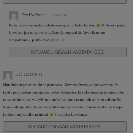
Iina Hyttinen
22.1.2015 16:42
Kyllä me syödään makaronilaatikkoakin, se on lasten herkkua
Mutta aika paljon
kokeillaan just uutta, koska kyllästytään nopeasti
Aivan ihana tuo
lohipastavinkki, pakko testata, kiitos :)!
KIRJAUDU SISÄÄN VASTATAKSESI
m
22.1.2015 00:34
Mun ehdoton pastasuosikki on pestopasta. Älyttömän hyvää ja nope valmistaa! Ite
käytän pestopastaan pennepastaa, pestoa, fetajuustoa, kirsikkatomaatteja ja punasipulia,
mutta tätäkin ruokaa voi kyllä muunnella ihan oman maun mukaan, esim vaihtamalla
fetan vuohenjuustoon tai jos haluaa lihaisamman version niin maustamaton kana sopii
joukkoon myös vallan mainiosti.
Suosittelen kokeilemaan!
KIRJAUDU SISÄÄN VASTATAKSESI