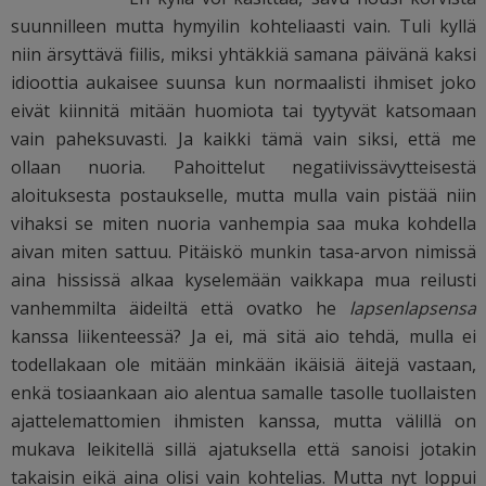
suunnilleen mutta hymyilin kohteliaasti vain. Tuli kyllä
niin ärsyttävä fiilis, miksi yhtäkkiä samana päivänä kaksi
idioottia aukaisee suunsa kun normaalisti ihmiset joko
eivät kiinnitä mitään huomiota tai tyytyvät katsomaan
vain paheksuvasti. Ja kaikki tämä vain siksi, että me
ollaan nuoria. Pahoittelut negatiivissävytteisestä
aloituksesta postaukselle, mutta mulla vain pistää niin
vihaksi se miten nuoria vanhempia saa muka kohdella
aivan miten sattuu. Pitäiskö munkin tasa-arvon nimissä
aina hississä alkaa kyselemään vaikkapa mua reilusti
vanhemmilta äideiltä että ovatko he
lapsenlapsensa
kanssa liikenteessä? Ja ei, mä sitä aio tehdä, mulla ei
todellakaan ole mitään minkään ikäisiä äitejä vastaan,
enkä tosiaankaan aio alentua samalle tasolle tuollaisten
ajattelemattomien ihmisten kanssa, mutta välillä on
mukava leikitellä sillä ajatuksella että sanoisi jotakin
takaisin eikä aina olisi vain kohtelias. Mutta nyt loppui