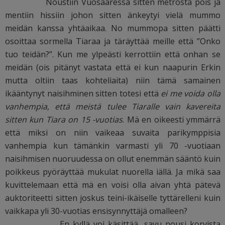
Noustiin Vuosaaressa sitten metrosta pois ja
mentiin hissiin johon sitten änkeytyi vielä mummo
meidän kanssa yhtäaikaa. No mummopa sitten päätti
osoittaa sormella Tiaraa ja täräyttää meille että ”Onko
tuo teidän?”. Kun me ylpeästi kerrottiin että onhan se
meidän (ois pitänyt vastata että ei kun naapurin Erkin
mutta oltiin taas kohteliaita) niin tämä samainen
ikääntynyt naisihminen sitten totesi että
ei me voida olla
vanhempia, että meistä tulee Tiaralle vain kavereita
sitten kun Tiara on 15 -vuotias
. Mä en oikeesti ymmärrä
että miksi on niin vaikeaa suvaita parikymppisia
vanhempia kun tämänkin varmasti yli 70 -vuotiaan
naisihmisen nuoruudessa on ollut enemmän sääntö kuin
poikkeus pyöräyttää mukulat nuorella iällä. Ja mikä saa
kuvittelemaan että mä en voisi olla aivan yhtä pätevä
auktoriteetti sitten joskus teini-ikäiselle tyttärelleni kuin
vaikkapa yli 30-vuotias ensisynnyttäjä omalleen?
En kyllä voi käsittää, savu nousi korvista