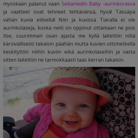
myöskään palanut vaan
Sebamedin Baby -aurinkorasva
ja vaatteet ovat tehneet tehtävänsä, hyvä! Tässäpä
vähän kuvia eiliseltä! Niin ja kuvissa Tiaralla ei ole
aurinkolaseja, koska neiti on oppinut ottamaan ne pois
itse, suurimman osan ajasta me kyllä laitettiin niitä
kärsivällisesti takaisin päähän mutta kuvien ottohetkellä
keskityttiin niihin kuviin eikä aurinkolaseihin ja vasta
sitten laitettiin ne tarmokkaasti taas kerran takaisin.