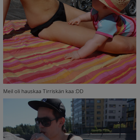
Meil oli hauskaa Tirriskän kaa :DD