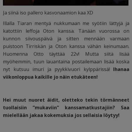
Ja siinä iso pallero kasvonaamion kaa XD
Illalla Tiaran mentyä nukkumaan me syötiin lättyjä ja
katottiin leffoja Oton kanssa. Tänään vuorossa on
kunnon siivouspäivä ja sitten mennään varmaan
puistoon Tirriskän ja Oton kanssa vähän keinumaan.
Huomenna Otto täyttää 22v! Mutta siitä lisää
myöhemmin, tuun lauantaina postailemaan lisää koska
nyt kutsuu imuri ja pyykkivuori kylppärissä!
Ihanaa
viikonloppua kaikille jo näin etukäteen!
Hei muut nuoret äidit, oletteko tekin törmänneet
tuollaisiin ”mukaviin” kanssamatkustajiin? Saa
mielellään jakaa kokemuksia jos sellaisia löytyy!