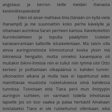
angstaus ja kerron teille meidän ihanasta
keskiviikkopäivästä!
Eilen oli aivan mahtava ilma (tänään on kyllä vielä
ihanampi!) ja me suunnattiin koko perhe kävelylle ja
ottamaan aurinkoa Saran perheen kanssa. Käveleskeltiin
Aurinkolahteen ja lopulta päädyttiin Uutelan
kanavanrantaan kallioille istuskelemaan. Mä taisin olla
ainoa auringonotosta kiinnostunut koska yksin mä
bikineissä hengailin, mutta onneksi kauempana oli
muitakin bikini-ihmisiä niin ei tullut niin tyhmä olo! Otto
kerkesi jo polttamaan olkapäänsä n. kahden tunnin
ulkonaolon aikana ja mulla taas ei tapahtunut edes
mainittavaa muutosta rusketuksessa siinä kahdessa
tunnissa. Toivotaan että Tiara perii mun ihotyypin
auringon suhteen, on varmasti todella inhottavaa
lapselle jos on tosi vaalea ja palaa herkästi! Ainakaan
toistaiseksi Tiara ei ole ruskettunut ollenkaan, eikä