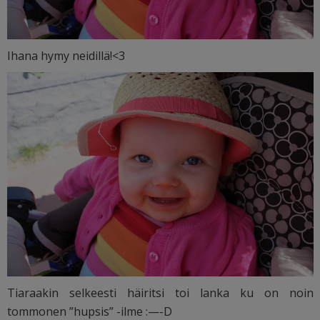
Ihana hymy neidillä!<3
Tiaraakin selkeesti häiritsi toi lanka ku on noin
tommonen ”hupsis” -ilme :—-D