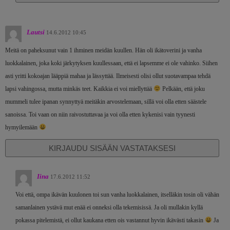
Lautsi
14.6.2012 10:45
Meitä on paheksunut vain 1 ihminen meidän kuullen. Hän oli ikätoverini ja vanha
luokkalainen, joka koki järkytyksen kuullessaan, että ei lapsemme ei ole vahinko. Siihen
asti yritti kokoajan lääppiä mahaa ja lässyttää. Ilmeisesti olisi ollut suotavampaa tehdä
lapsi vahingossa, mutta minkäs teet. Kaikkia ei voi miellyttää
Pelkään, että joku
mummeli tulee ipanan synnyttyä meitäkin arvostelemaan, sillä voi olla etten säästele
sanoissa. Toi vaan on niin raivostuttavaa ja voi olla etten kykenisi vain tyynesti
hymyilemään
KIRJAUDU SISÄÄN VASTATAKSESI
Iina
17.6.2012 11:52
Voi että, ompa ikävän kuulonen toi sun vanha luokkalainen, itselläkin tosin oli vähän
samanlainen ystävä mut enää ei onneksi olla tekemisissä. Ja oli mullakin kyllä
pokassa pitelemistä, ei ollut kaukana etten ois vastannut hyvin ikävästi takasin
Ja