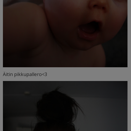
Äitin pikkupallero<3