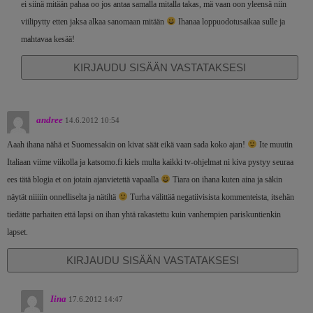
ei siinä mitään pahaa oo jos antaa samalla mitalla takas, mä vaan oon yleensä niin
viilipytty etten jaksa alkaa sanomaan mitään
Ihanaa loppuodotusaikaa sulle ja
mahtavaa kesää!
KIRJAUDU SISÄÄN VASTATAKSESI
andree
14.6.2012 10:54
Aaah ihana nähä et Suomessakin on kivat säät eikä vaan sada koko ajan!
Ite muutin
Italiaan viime viikolla ja katsomo.fi kiels multa kaikki tv-ohjelmat ni kiva pystyy seuraa
ees tätä blogia et on jotain ajanvietettä vapaalla
Tiara on ihana kuten aina ja säkin
näytät niiiiin onnelliselta ja nätiltä
Turha välittää negatiivisista kommenteista, itsehän
tiedätte parhaiten että lapsi on ihan yhtä rakastettu kuin vanhempien pariskuntienkin
lapset.
KIRJAUDU SISÄÄN VASTATAKSESI
Iina
17.6.2012 14:47