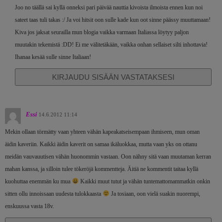
Joo no täällä sai kyllä onneksi pari päivää nauttia kivoista ilmoista ennen kun noi
sateet taas tuli takas :/ Ja voi hitsit oon sulle kade kun oot sinne päässy muuttamaan!
Kiva jos jaksat seurailla mun blogia vaikka varmaan Italiassa löytyy paljon
muutakin tekemistä :DD! Ei me välitetäkään, vaikka onhan sellaiset silti inhottavia!
Ihanaa kesää sulle sinne Italiaan!
KIRJAUDU SISÄÄN VASTATAKSESI
Essi
14.6.2012 11:14
Mekin ollaan törmätty vaan yhteen vähän kapeakatseisempaan ihmiseen, mun oman
äidin kaveriin. Kaikki äidin kaverit on samaa ikäluokkaa, mutta vaan yks on ottanu
meidän vauvauutisen vähän huonommin vastaan. Oon nähny sitä vaan muutaman kerran
mahan kanssa, ja silloin tulee tökeröjä kommentteja. Äitiä ne kommentit taitaa kyllä
kuohuttaa enemmän ku mua
Kaikki muut tutut ja vähän tuntemattomammatkin onkin
sitten ollu innoissaan uudesta tulokkaasta
Ja tosiaan, oon vielä suakin nuorempi,
enskuussa vasta 18v.