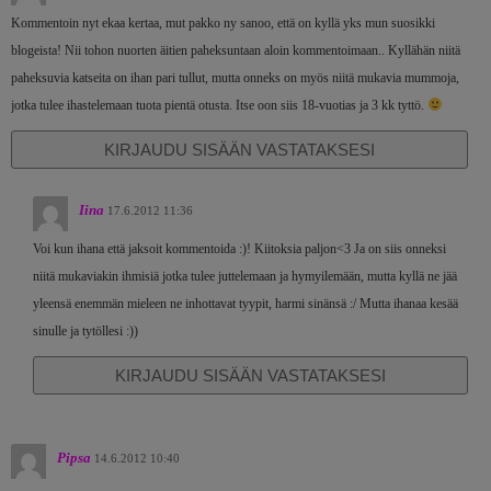
Kommentoin nyt ekaa kertaa, mut pakko ny sanoo, että on kyllä yks mun suosikki
blogeista! Nii tohon nuorten äitien paheksuntaan aloin kommentoimaan.. Kyllähän niitä
paheksuvia katseita on ihan pari tullut, mutta onneks on myös niitä mukavia mummoja,
jotka tulee ihastelemaan tuota pientä otusta. Itse oon siis 18-vuotias ja 3 kk tyttö.
KIRJAUDU SISÄÄN VASTATAKSESI
Iina
17.6.2012 11:36
Voi kun ihana että jaksoit kommentoida :)! Kiitoksia paljon<3 Ja on siis onneksi
niitä mukaviakin ihmisiä jotka tulee juttelemaan ja hymyilemään, mutta kyllä ne jää
yleensä enemmän mieleen ne inhottavat tyypit, harmi sinänsä :/ Mutta ihanaa kesää
sinulle ja tytöllesi :))
KIRJAUDU SISÄÄN VASTATAKSESI
Pipsa
14.6.2012 10:40