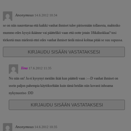
Anonymous
14.6.2012 10:34
se on niin naurettavaa että kaikki vanhat ihmiset tulee pärisemään tollasesta, mahtoiko
mummo edes kysyä ikäänne vai päättelikö vaan että ootte jotain 18ikäluokkaa? tosi
törkeetä mun mielestä ettei edes vanhat ihmiset tiedä missä kohtaa pitää se suu supussa.
KIRJAUDU SISÄÄN VASTATAKSESI
Iina
17.6.2012 11:35
No niin on! Ja ei kysynyt meidän ikää kun päätteli vaan :—D vanhat ihmiset on
usein paljon pahempia käytökseltään kuin tämä heidän niin kovasti inhoama
nykynuoriso :DD
KIRJAUDU SISÄÄN VASTATAKSESI
Anonymous
14.6.2012 10:35