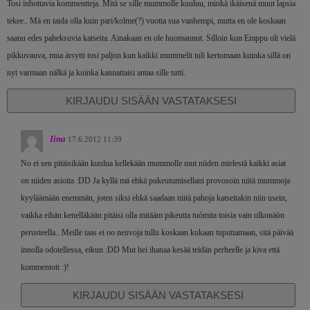
Tosi inhottavia kommentteja. Mitä se sille mummolle kuuluu, minkä ikäisenä muut lapsia
tekee.. Mä en taida olla kuin pari/kolme(?) vuotta sua vanhempi, mutta en ole koskaan
saanu edes paheksuvia katseita. Ainakaan en ole huomannut. Silloin kun Emppu oli vielä
pikkuvauva, mua ärsytti tosi paljon kun kaikki mummelit tuli kertomaan kuinka sillä on
nyt varmaan nälkä ja kuinka kannattaisi antaa sille tutti.
KIRJAUDU SISÄÄN VASTATAKSESI
Iina
17.6.2012 11:39
No ei sen pitäisikään kuulua kellekään mummolle mut niiden mielestä kaikki asiat
on niiden asioita :DD Ja kyllä mä ehkä pukeutumisellani provosoin niitä mummoja
kyyläämään enemmän, joten siksi ehkä saadaan niitä pahoja katseitakin niin usein,
vaikka eihän kenelläkään pitäisi olla mitääm pikeutta tuómita toisia vain ulkonäön
perusteella.. Meille taas ei oo neuvoja tullu koskaan kukaan tuputtamaan, sitä päivää
innolla odotellessa, eikun :DD Mut hei ihanaa kesää teidän perheelle ja kiva että
kommentoit :)!
KIRJAUDU SISÄÄN VASTATAKSESI