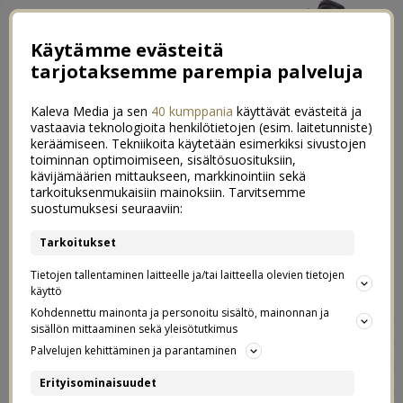
Käytämme evästeitä
tarjotaksemme parempia palveluja
Kaleva Media ja sen
40 kumppania
käyttävät evästeitä ja
vastaavia teknologioita henkilötietojen (esim. laitetunniste)
keräämiseen. Tekniikoita käytetään esimerkiksi sivustojen
toiminnan optimoimiseen, sisältösuosituksiin,
←
LomaLomaLoma
kävijämäärien mittaukseen, markkinointiin sekä
tarkoituksenmukaisiin mainoksiin. Tarvitsemme
Oton synttärit!
→
suostumuksesi seuraaviin:
Kesäfiiliksellä
Tarkoitukset
122
Tietojen tallentaminen laitteelle ja/tai laitteella olevien tietojen
14.06.2012
käyttö
Kohdennettu mainonta ja personoitu sisältö, mainonnan ja
Tiistaina vierailtiin Oton duunissa moikkailemassa Oton
sisällön mittaaminen sekä yleisötutkimus
työkavereita (Otto tunnollinen työntekijä ei lomallakaan
Palvelujen kehittäminen ja parantaminen
voi pysyä pois töistä). Oli hauska reissu ja Tirriskä
Erityisominaisuudet
viihdytteli kaikkia mm. rikkomalla aurinkolasinsa ja