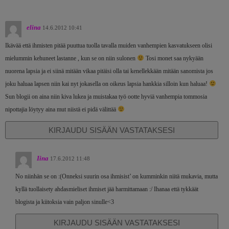
elina
14.6.2012 10:41
Ikävää että ihmisten pitää puuttua tuolla tavalla muiden vanhempien kasvatukseen olisi
mielummin kehuneet lastanne , kun se on niin sulonen
Tosi monet saa nykyään
nuorena lapsia ja ei siinä mitään vikaa pitäisi olla tai kenellekkään mitään sanomista jos
joku haluaa lapsen niin kai nyt jokasella on oikeus lapsia hankkia silloin kun haluaa!
Sun blogii on aina niin kiva lukea ja muistakaa työ ootte hyviä vanhempia tommosia
nipottajia löytyy aina mut niistä ei pidä välittää
KIRJAUDU SISÄÄN VASTATAKSESI
Iina
17.6.2012 11:48
No niinhän se on :(Onneksi suurin osa ihmisist’ on kumminkin niitä mukavia, mutta
kyllä tuollaisety ahdasmieliset ihmiset jää harmittamaan :/ Ihanaa että tykkäät
blogista ja kiitoksia vain paljon sinulle<3
KIRJAUDU SISÄÄN VASTATAKSESI