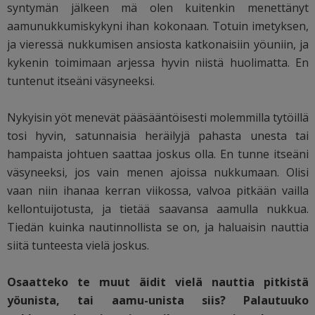
syntymän jälkeen mä olen kuitenkin menettänyt
aamunukkumiskykyni ihan kokonaan. Totuin imetyksen,
ja vieressä nukkumisen ansiosta katkonaisiin yöuniin, ja
kykenin toimimaan arjessa hyvin niistä huolimatta. En
tuntenut itseäni väsyneeksi.
Nykyisin yöt menevät pääsääntöisesti molemmilla tytöillä
tosi hyvin, satunnaisia heräilyjä pahasta unesta tai
hampaista johtuen saattaa joskus olla. En tunne itseäni
väsyneeksi, jos vain menen ajoissa nukkumaan. Olisi
vaan niin ihanaa kerran viikossa, valvoa pitkään vailla
kellontuijotusta, ja tietää saavansa aamulla nukkua.
Tiedän kuinka nautinnollista se on, ja haluaisin nauttia
siitä tunteesta vielä joskus.
Osaatteko te muut äidit vielä nauttia pitkistä
yöunista, tai aamu-unista siis? Palautuuko