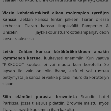
Vietin kahdenkeskistä aikaa molempien tyttöjen
kanssa.
Zeldan kanssa lenkin jälkeen Tiaran ollessa
kerhossa. Tiaran kanssa iltapäivällä Pampersin &
Unicefin jäykkäkouristusrokotekampanjavideon
lanseerauksessa.
Leikin Zeldan kanssa körökörökirkkoon ainakin
kymmenen kertaa,
luultavasti enemmän. Kun vaativa
”KIKKOOO!” kuuluu, ei voi muuta kuin körötellä. Se
lapsen ilo vain on niin ihana, että ei voi tuottaa
pettymystä ja sanoa ei vaikka pitäisi imuroida köröttelyn
sijaan.
Söin elämäni parasta brownieta
Scandic hotel
Parkissa, jossa tilaisuus pidettiin. Brownie maistui myös
Tiaralle, näytti kuulemma ihan kakulta.