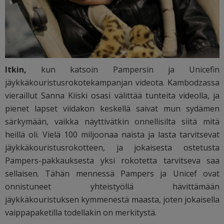
Itkin,
kun katsoin Pampersin ja Unicefin
jäykkäkouristusrokotekampanjan videota. Kambodzassa
vieraillut Sanna Kiiski osasi välittää tunteita videolla, ja
pienet lapset viidakon keskellä saivat mun sydämen
särkymään, vaikka näyttivätkin onnellisilta siitä mitä
heillä oli. Vielä 100 miljoonaa naista ja lasta tarvitsevat
jäykkäkouristusrokotteen, ja jokaisesta ostetusta
Pampers-pakkauksesta yksi rokotetta tarvitseva saa
sellaisen. Tähän mennessä Pampers ja Unicef ovat
onnistuneet yhteistyöllä hävittämään
jäykkäkouristuksen kymmenestä maasta, joten jokaisella
vaippapaketilla todellakin on merkitystä.