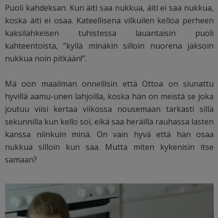
Puoli kahdeksan. Kun äiti saa nukkua, äiti ei saa nukkua,
koska äiti ei osaa. Kateellisena vilkuilen kelloa perheen
kaksilahkeisen tuhistessa lauantaisin puoli
kahteentoista, ”kyllä minäkin silloin nuorena jaksoin
nukkua noin pitkään!”.
Mä oon maailman onnellisin että Ottoa on siunattu
hyvillä aamu-unen lahjoilla, koska hän on meistä se joka
joutuu viisi kertaa viikossa nousemaan tarkasti sillä
sekunnilla kun kello soi, eikä saa heräillä rauhassa lasten
kanssa niinkuin minä. On vain hyvä että hän osaa
nukkua silloin kun saa. Mutta miten kykenisin itse
samaan?