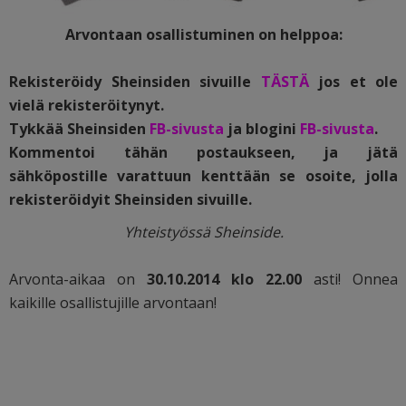
Arvontaan osallistuminen on helppoa:
Rekisteröidy Sheinsiden sivuille
TÄSTÄ
jos et ole
vielä rekisteröitynyt.
Tykkää Sheinsiden
FB-sivusta
ja blogini
FB-sivusta
.
Kommentoi tähän postaukseen, ja jätä
sähköpostille varattuun kenttään se osoite, jolla
rekisteröidyit Sheinsiden sivuille.
Yhteistyössä Sheinside.
Arvonta-aikaa on
30.10.2014 klo 22.00
asti! Onnea
kaikille osallistujille arvontaan!