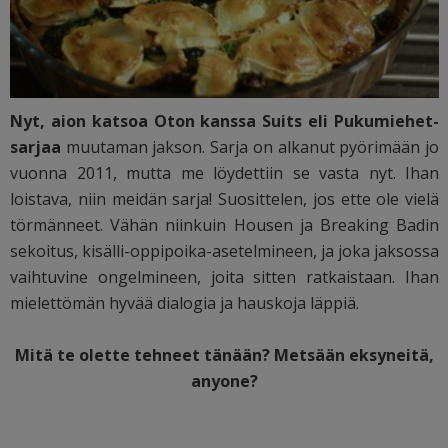
Nyt, aion katsoa Oton kanssa Suits eli Pukumiehet-
sarjaa
muutaman jakson. Sarja on alkanut pyörimään jo
vuonna 2011, mutta me löydettiin se vasta nyt. Ihan
loistava, niin meidän sarja! Suosittelen, jos ette ole vielä
törmänneet. Vähän niinkuin Housen ja Breaking Badin
sekoitus, kisälli-oppipoika-asetelmineen, ja joka jaksossa
vaihtuvine ongelmineen, joita sitten ratkaistaan. Ihan
mielettömän hyvää dialogia ja hauskoja läppiä.
Mitä te olette tehneet tänään? Metsään eksyneitä,
anyone?