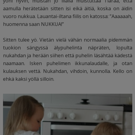
yöni hyvin, muistan jo illalla muistuttaa Tiaraa, että
aamulla herätetään sitten isi eikä äitiä, koska on äidin
vuoro nukkua. Lauantai-iltana fiilis on katossa: ”Aaaaaah,
huomenna saan NUKKUA!”
Sitten tulee yö. Vietän vielä vähän normaalia pidemmän
tuokion sängyssä älypuhelinta näpräten, lopulta
nukahdan ja herään siihen että puhelin läsähtää kädestä
naamaan. Isken puhelimen ikkunalaudalle, ja otan
kulauksen vettä. Nukahdan, vihdoin, kunnolla. Kello on
ehkä kaksi yöllä silloin.