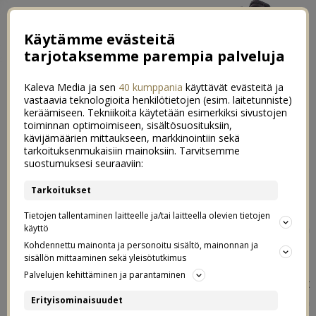
Käytämme evästeitä
tarjotaksemme parempia palveluja
Kaleva Media ja sen
40 kumppania
käyttävät evästeitä ja
vastaavia teknologioita henkilötietojen (esim. laitetunniste)
keräämiseen. Tekniikoita käytetään esimerkiksi sivustojen
toiminnan optimoimiseen, sisältösuosituksiin,
kävijämäärien mittaukseen, markkinointiin sekä
Tänään
tarkoituksenmukaisiin mainoksiin. Tarvitsemme
9
suostumuksesi seuraaviin:
30.09.2014
Tarkoitukset
Löysin aamulla kadoksissa olleen juoksuintoni
Tietojen tallentaminen laitteelle ja/tai laitteella olevien tietojen
lähtemällä juoksulenkille metsään vietyäni esikoisen
käyttö
kerhoon.
Kohdennettu mainonta ja personoitu sisältö, mainonnan ja
sisällön mittaaminen sekä yleisötutkimus
Palvelujen kehittäminen ja parantaminen
Eksyin metsään
, kahdesti, metsään jossa olen käynyt
ainakin kymmenen kertaa, ja jouduin pysähtymään
Erityisominaisuudet