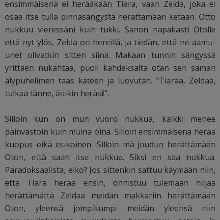
ensimmäisenä ei herääkään Tiara, vaan Zelda, joka ei
osaa itse tulla pinnasängystä herättämään ketään. Otto
nukkuu vieressäni kuin tukki. Sanon napakasti Otolle
että nyt ylös, Zelda on hereillä, ja tiedän, että ne aamu-
unet olivatkin sitten siinä. Makaan tunnin sängyssä
yrittäen nukahtaa, puoli kahdeksalta otan sen saman
älypuhelimen taas käteen ja luovutan. ”Tiaraa, Zeldaa,
tulkaa tänne, äitikin heräsi!”.
Silloin kun on mun vuoro nukkua, kaikki menee
päinvastoin kuin muina öinä. Silloin ensimmäisenä herää
kuopus eikä esikoinen. Silloin mä joudun herättämään
Oton, että saan itse nukkua. Siksi en saa nukkua.
Paradoksaalista, eikö? Jos sittenkin sattuu käymään niin,
että Tiara herää ensin, onnistuu tulemaan hiljaa
herättämättä Zeldaa meidän makkariin herättämään
Oton, yleensä jompikumpi meidän yleensä niin