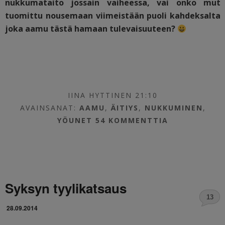
nukkumataito jossain vaiheessa, vai onko mut
tuomittu nousemaan viimeistään puoli kahdeksalta
joka aamu tästä hamaan tulevaisuuteen?
IINA HYTTINEN 21:10
AVAINSANAT:
AAMU
,
ÄITIYS
,
NUKKUMINEN
,
YÖUNET
54 KOMMENTTIA
Syksyn tyylikatsaus
13
28.09.2014