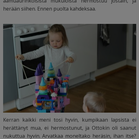
aamuaurinkoisista mukuloista hermostuu jostain, ja
herään siihen. Ennen puolta kahdeksaa.
Kerran kaikki meni tosi hyvin, kumpikaan lapsista ei
herättänyt mua, ei hermostunut, ja Ottokin oli saanut
nukuttua hyvin. Arvatkaa moneltako heräsin, ihan itse?