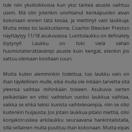
tule niin yksitoikkoisia kun yksi tärkeä asuste vaihtuu
usein. Mä olin jotenkin unohtanut kenkäpuolen aivan
kokonaan ennen tätä kesää, ja miettinyt vain laukkuja.
Mutta mites toi laukkutilanne, Coachin Bleecker Preston
näyttäytyy 11/18 asukuvassa. Luottolaukku on definately
löytynyt! Laukku on toki vielä vähän
huomiotaherättävämpi asuste kuin kengät, etenkin jos
sattuu olemaan kooltaan suuri.
Mutta kuten aiemminkin todettua, tuo laukku vain on
ihan täydellinen mulle, eikä mulla ole mitään tarvetta sitä
yleensä vaihtaa mihinkään toiseen. Asukuvia varten
pelkästään en viitsi vaihtelun vuoksi laukkua vaihtaa,
vaikka se ehkä tekisi kuvista vaihtelevampia, niin se olisi
kuitenkin huijausta. Jos jotain laukkua pitäisi miettiä, olisi
konjakinruskea arkilaukku seuraavana hankintalistalla,
sillä sellainen multa puuttuu ihan kokonaan. Mutta eipäs