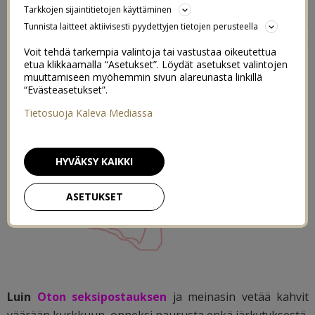
molemmilla kerroilla tarkistaakseni reittiä. Eksyin siis
Tarkkojen sijaintitietojen käyttäminen
google maps apunani, bimboblondi täällä hei. Kuva
Tunnista laitteet aktiivisesti pyydettyjen tietojen perusteella
reitistä kertonee kaiken, luulin juoksevani metsää
Voit tehdä tarkempia valintoja tai vastustaa oikeutettua
ympäri mutta juoksinkin samoja polkuja edestakaisin.
etua klikkaamalla “Asetukset”. Löydät asetukset valintojen
muuttamiseen myöhemmin sivun alareunasta linkillä
“Evästeasetukset”.
Tietosuoja Kaleva Mediassa
HYVÄKSY KAIKKI
ASETUKSET
Luin
Oton seksipostauksen
ja meinasin vetää kahvit
väärään kurkkuun, onneksi naurusta enkä järkytyksestä.