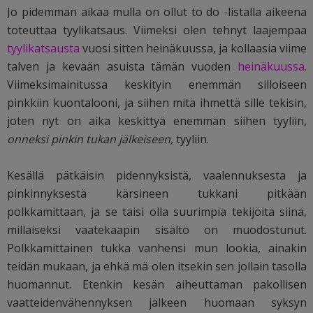
Jo pidemmän aikaa mulla on ollut to do -listalla aikeena
toteuttaa tyylikatsaus. Viimeksi olen tehnyt laajempaa
tyylikatsausta
vuosi sitten heinäkuussa, ja kollaasia viime
talven ja kevään asuista tämän vuoden
heinäkuussa
.
Viimeksimainitussa keskityin enemmän silloiseen
pinkkiin kuontalooni, ja siihen mitä ihmettä sille tekisin,
joten nyt on aika keskittyä enemmän siihen tyyliin,
onneksi pinkin tukan jälkeiseen,
tyyliin.
Kesällä pätkäisin pidennyksistä, vaalennuksesta ja
pinkinnyksestä kärsineen tukkani pitkään
polkkamittaan, ja se taisi olla suurimpia tekijöitä siinä,
millaiseksi vaatekaapin sisältö on muodostunut.
Polkkamittainen tukka vanhensi mun lookia, ainakin
teidän mukaan, ja ehkä mä olen itsekin sen jollain tasolla
huomannut. Etenkin kesän aiheuttaman pakollisen
vaatteidenvähennyksen jälkeen huomaan syksyn