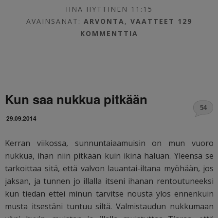
IINA HYTTINEN 11:15
AVAINSANAT:
ARVONTA
,
VAATTEET
129
KOMMENTTIA
Kun saa nukkua pitkään
54
29.09.2014
Kerran viikossa, sunnuntaiaamuisin on mun vuoro
nukkua, ihan niin pitkään kuin ikinä haluan. Yleensä se
tarkoittaa sitä, että valvon lauantai-iltana myöhään, jos
jaksan, ja tunnen jo illalla itseni ihanan rentoutuneeksi
kun tiedän ettei minun tarvitse nousta ylös ennenkuin
musta itsestäni tuntuu siltä. Valmistaudun nukkumaan