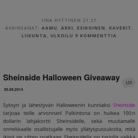
IINA HYTTINEN 21:21
AVAINSANAT:
AAMU
,
ARKI
,
ESIKOINEN
,
KAVERIT
,
LIIKUNTA
,
ULKOILU
9 KOMMENTTIA
Sheinside Halloween Giveaway
129
30.09.2014
Syksyn ja lähestyvän Halloweenin kunniaksi
Sheinside
tarjoaa teille arvonnan! Palkintona on huikea 100:n
dollarin lahjakortti Sheinsidelle, sekä muutamalle
onnekkaalle osallistujalle myös yllätyspussukoita, mitä
ikinä ne sitten ovatkaan. Sheinsidella on tarjolla vaikka