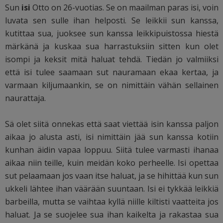
Sun
isi
Otto on 26-vuotias. Se on maailman paras isi, voin
luvata sen sulle ihan helposti. Se leikkii sun kanssa,
kutittaa sua, juoksee sun kanssa leikkipuistossa hiestä
märkänä ja kuskaa sua harrastuksiin sitten kun olet
isompi ja keksit mitä haluat tehdä. Tiedän jo valmiiksi
että isi tulee saamaan sut nauramaan ekaa kertaa, ja
varmaan kiljumaankin, se on nimittäin vähän sellainen
naurattaja.
Sä olet siitä onnekas että saat viettää isin kanssa paljon
aikaa jo alusta asti, isi nimittäin jää sun kanssa kotiin
kunhan äidin vapaa loppuu. Siitä tulee varmasti ihanaa
aikaa niin teille, kuin meidän koko perheelle. Isi opettaa
sut pelaamaan jos vaan itse haluat, ja se hihittää kun sun
ukkeli lähtee ihan väärään suuntaan. Isi ei tykkää leikkiä
barbeilla, mutta se vaihtaa kyllä niille kiltisti vaatteita jos
haluat. Ja se suojelee sua ihan kaikelta ja rakastaa sua