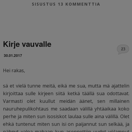
SISUSTUS
13 KOMMENTTIA
Kirje vauvalle
23
30.01.2017
Hei rakas,
sä et vielä tunne meitä, eikä me sua, mutta mä ajattelin
kirjoittaa sulle kirjeen siitä ketkä täällä sua odottavat.
Varmasti olet kuullut meidän äänet, sen millainen
nauruhepulikohtaus me saadaan välillä yhtäaikaa koko
perhe ja miten sun isosiskot laulaa sulle aina välillä. Olet
ehkä tuntenut miten sun isi on paijannut sun selkää, ja
nähnyt valoa mahaan kun asennettiin uudet yölamput