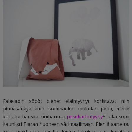
Fabelabin söpöt pienet eläintyynyt koristavat niin
pinnasänkyä kuin isommankin mukulan petiä, meille
kotiutui hauska siniharmaa
pesukarhutyyny
* joka sopii
kauniisti Tiaran huoneen värimaailmaan. Pieniä aarteita,
joita meidänkin lapsilta löytyy lukuisia, saa kerättyä