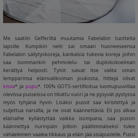
Me saatiin Gefferiltä muutamia Fabelabin tuotteita
lapsille. Kumpikin neiti sai omaan huoneeseensa
Fabelabin säilytyskoreja, kankaisia tukevia koreja joihin
saa isommankin pehmolelu- tai duplokokoelman
kerättyä helposti. Tytöt saivat itse valita oman
lempparinsa eläinvalikoiman joukosta, hittejä olivat
kissa
* ja
pupu
*. 100% GOTS-sertifioitua luomupuuvillaa
olevissa pusseissa on tikattu vuori ja ne pysyvät pystyssä
myös tyhjänä hyvin. Lisäksi pussit saa kiristettyä ja
suljettua naruilla, ja ne ovat käännettäviä. Eli jos alkaa
eläinaihe kyllästyttää vaikka isompana, saa pussin
käännettyä nurinpäin jolloin päällimmäiseksi tulee
vähäeleinen vaalea tikkaus ja eläin jää sisäpuolelle. Pussi