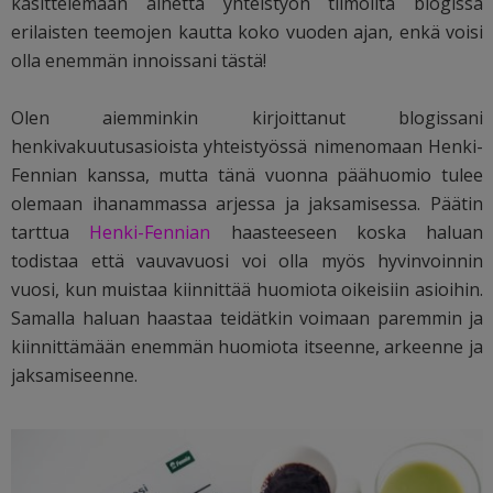
käsittelemään aihetta yhteistyön tiimoilta blogissa
erilaisten teemojen kautta koko vuoden ajan, enkä voisi
olla enemmän innoissani tästä!
Olen aiemminkin kirjoittanut blogissani
henkivakuutusasioista yhteistyössä nimenomaan Henki-
Fennian kanssa, mutta tänä vuonna päähuomio tulee
olemaan ihanammassa arjessa ja jaksamisessa. Päätin
tarttua
Henki-Fennian
haasteeseen koska haluan
todistaa että vauvavuosi voi olla myös hyvinvoinnin
vuosi, kun muistaa kiinnittää huomiota oikeisiin asioihin.
Samalla haluan haastaa teidätkin voimaan paremmin ja
kiinnittämään enemmän huomiota itseenne, arkeenne ja
jaksamiseenne.