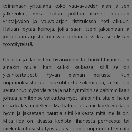
toimimaan yrittäjänä koko vauvavuoden ajan ja sen
jälkeenkin, enkä halua polttaa itseäni loppuun
yrittäjyyden ja vauva-arjen ristitulessa heti alkuun.
Haluan löytää keinoja, joilla saan itseni jaksamaan ja
joilla saan arjesta toimivaa ja ihanaa, vaikka se olisikin
työntäyteistä.
Omasta ja läheisten hyvinvoinnista huolehtiminen on
ainakin mulle ihan kaikki kaikessa, sillä se on
yksinkertaisesti hyvän elämän perusta. Kun
uupumuksesta on omakohtaista kokemusta, ja sitä on
seurannut myös viereltä ja nähnyt mihin se pahimmillaan
johtaa ja miten se vaikuttaa myös lähipiiriin, sitä ei halua
enää kokea uudelleen. Mä haluan, että me kaikki voidaan
hyvin ja jaksetaan nauttia siitä kaikesta mitä meillä on.
Mitä iloa on kivasta kodista, ihanasta perheestä tai
mielenkiintoisesta työstä, jos on niin uupunut ettei niitä