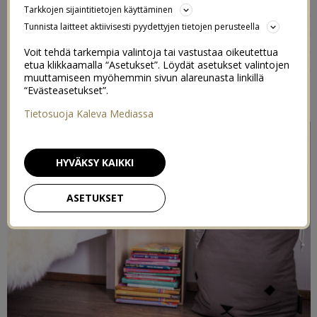
Tarkkojen sijaintitietojen käyttäminen
Normann Copenhagenia ja Ferm Livingiä. En tiedä mikä
Tunnista laitteet aktiivisesti pyydettyjen tietojen perusteella
siinä on että juuri tanskalaiset merkit vetoavat muhun
niin paljon, kai niitä yhdistää sellainen yksinkertainen
Voit tehdä tarkempia valintoja tai vastustaa oikeutettua
etua klikkaamalla “Asetukset”. Löydät asetukset valintojen
tyylikkyys ja kekseliäisyys. He tekevät jotain eri tavalla
muuttamiseen myöhemmin sivun alareunasta linkillä
kuin muut.
“Evästeasetukset”.
Tietosuoja Kaleva Mediassa
HYVÄKSY KAIKKI
ASETUKSET