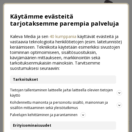
Käytämme evästeitä
tarjotaksemme parempia palveluja
Kaleva Media ja sen
40 kumppania
käyttävät evästeitä ja
vastaavia teknologioita henkilötietojen (esim. laitetunniste)
keräämiseen. Tekniikoita käytetään esimerkiksi sivustojen
toiminnan optimoimiseen, sisältösuosituksiin,
kävijämäärien mittaukseen, markkinointiin sekä
Ihania uutuuksia lastenhuoneisiin
tarkoituksenmukaisiin mainoksiin. Tarvitsemme
13
suostumuksesi seuraaviin:
Fabelabilta
Tarkoitukset
31.01.2017
Tietojen tallentaminen laitteelle ja/tai laitteella olevien tietojen
käyttö
Joko te olette bonganneet Suomeen Gefferille
Kohdennettu mainonta ja personoitu sisältö, mainonnan ja
rantautuneen uuden tanskalaismerkin nimeltä
Fabelab
?
sisällön mittaaminen sekä yleisötutkimus
Moni blogiani seuraava tietääkin että tanskalainen
Palvelujen kehittäminen ja parantaminen
design ja erityisesti kaikki tanskalaiset lasten jutut ovat
Erityisominaisuudet
lähellä mun sydäntä. Meiltä löytyy mm. bOblesia, Muutoa,