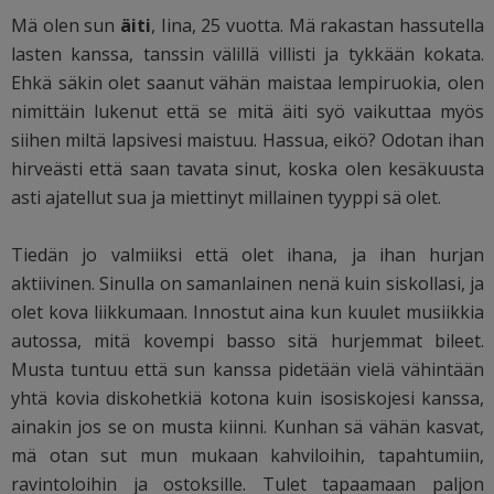
Mä olen sun
äiti
, Iina, 25 vuotta. Mä rakastan hassutella
lasten kanssa, tanssin välillä villisti ja tykkään kokata.
Ehkä säkin olet saanut vähän maistaa lempiruokia, olen
nimittäin lukenut että se mitä äiti syö vaikuttaa myös
siihen miltä lapsivesi maistuu. Hassua, eikö? Odotan ihan
hirveästi että saan tavata sinut, koska olen kesäkuusta
asti ajatellut sua ja miettinyt millainen tyyppi sä olet.
Tiedän jo valmiiksi että olet ihana, ja ihan hurjan
aktiivinen. Sinulla on samanlainen nenä kuin siskollasi, ja
olet kova liikkumaan. Innostut aina kun kuulet musiikkia
autossa, mitä kovempi basso sitä hurjemmat bileet.
Musta tuntuu että sun kanssa pidetään vielä vähintään
yhtä kovia diskohetkiä kotona kuin isosiskojesi kanssa,
ainakin jos se on musta kiinni. Kunhan sä vähän kasvat,
mä otan sut mun mukaan kahviloihin, tapahtumiin,
ravintoloihin ja ostoksille. Tulet tapaamaan paljon