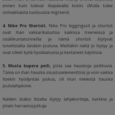
ennen kuin tulevat iltapäivällä kotiin. (Mulla tulee
voimakkaista tuoksuista migreeni).
4. Nike Pro Shortsit.
Nike Pro leggingssit ja shortsit
ovat ihan vakkarikalustoa kaikissa treeneissä ja
sisäliikuntatunneilla ja nämä shortsit löytyvät
toivelistalta tänäkin jouluna. Meiltäkin näitä jo löytyy ja
ovat olleet kyllä hyvälaatuisia ja kestäneet käytössä.
5. Musta kupera peili,
josta saa hauskoja peilikuvia.
Tämä on ihan hauska sisustuselementtinä ja voin vaikka
itsekin hyödyntää joskus, oli mun mielestä hauska
joululahjatoive.
Näiden lisäksi listalta löytyy lahjakortteja, karkkia ja
jotain harrastusjuttuja.