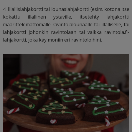
4. Illallislahjakortti tai lounaslahjakortti (esim. kotona itse
kokattu illallinen ystäville, itsetehty lahjakortti
määrittelemättömälle ravintolalounaalle tai illalliselle, tai
lahjakortti johonkin ravintolaan tai vaikka ravintola.fi-
lahjakortti, joka käy moniin eri ravintoloihin).