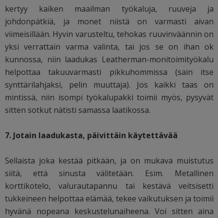
kertyy kaiken maailman työkaluja, ruuveja ja
johdonpätkiä, ja monet niistä on varmasti aivan
viimeisillään. Hyvin varusteltu, tehokas ruuvinväännin on
yksi verrattain varma valinta, tai jos se on ihan ok
kunnossa, niin laadukas Leatherman-monitoimityökalu
helpottaa takuuvarmasti pikkuhommissa (sain itse
synttärilahjaksi, pelin muuttaja). Jos kaikki taas on
mintissä, niin isompi työkalupakki toimii myös, pysyvät
sitten sotkut nätisti samassa laatikossa.
7. Jotain laadukasta, päivittäin käytettävää
Sellaista joka kestää pitkään, ja on mukava muistutus
siitä, että sinusta välitetään. Esim. Metallinen
korttikotelo, valurautapannu tai kestävä veitsisetti
tukkeineen helpottaa elämää, tekee vaikutuksen ja toimii
hyvänä nopeana keskustelunaiheena. Voi sitten aina