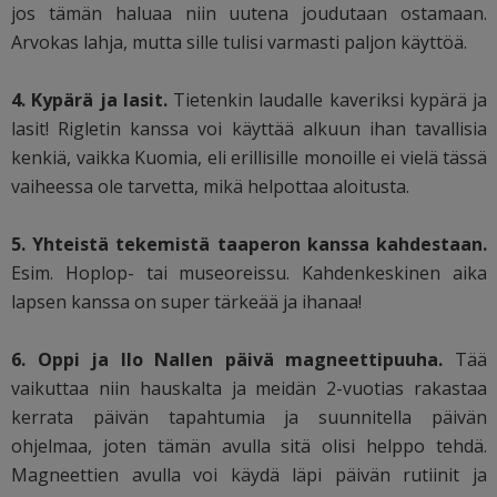
jos tämän haluaa niin uutena joudutaan ostamaan.
Arvokas lahja, mutta sille tulisi varmasti paljon käyttöä.
4. Kypärä ja lasit.
Tietenkin laudalle kaveriksi kypärä ja
lasit! Rigletin kanssa voi käyttää alkuun ihan tavallisia
kenkiä, vaikka Kuomia, eli erillisille monoille ei vielä tässä
vaiheessa ole tarvetta, mikä helpottaa aloitusta.
5. Yhteistä tekemistä taaperon kanssa kahdestaan.
Esim. Hoplop- tai museoreissu. Kahdenkeskinen aika
lapsen kanssa on super tärkeää ja ihanaa!
6. Oppi ja Ilo Nallen päivä magneettipuuha.
Tää
vaikuttaa niin hauskalta ja meidän 2-vuotias rakastaa
kerrata päivän tapahtumia ja suunnitella päivän
ohjelmaa, joten tämän avulla sitä olisi helppo tehdä.
Magneettien avulla voi käydä läpi päivän rutiinit ja