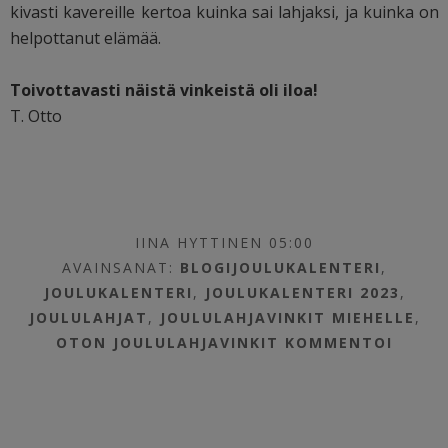
kivasti kavereille kertoa kuinka sai lahjaksi, ja kuinka on
helpottanut elämää.
Toivottavasti näistä vinkeistä oli iloa!
T. Otto
IINA HYTTINEN 05:00
AVAINSANAT:
BLOGIJOULUKALENTERI
,
JOULUKALENTERI
,
JOULUKALENTERI 2023
,
JOULULAHJAT
,
JOULULAHJAVINKIT MIEHELLE
,
OTON JOULULAHJAVINKIT
KOMMENTOI