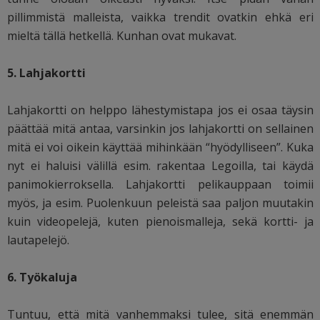
pillimmistä malleista, vaikka trendit ovatkin ehkä eri
mieltä tällä hetkellä. Kunhan ovat mukavat.
5. Lahjakortti
Lahjakortti on helppo lähestymistapa jos ei osaa täysin
päättää mitä antaa, varsinkin jos lahjakortti on sellainen
mitä ei voi oikein käyttää mihinkään “hyödylliseen”. Kuka
nyt ei haluisi välillä esim. rakentaa Legoilla, tai käydä
panimokierroksella. Lahjakortti pelikauppaan toimii
myös, ja esim. Puolenkuun peleistä saa paljon muutakin
kuin videopelejä, kuten pienoismalleja, sekä kortti- ja
lautapelejö.
6. Työkaluja
Tuntuu, että mitä vanhemmaksi tulee, sitä enemmän