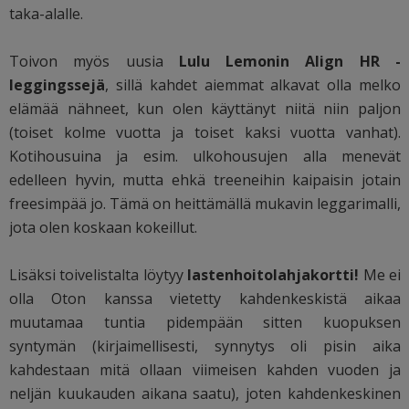
taka-alalle.
Toivon myös uusia
Lulu Lemonin Align HR -
leggingssejä
, sillä kahdet aiemmat alkavat olla melko
elämää nähneet, kun olen käyttänyt niitä niin paljon
(toiset kolme vuotta ja toiset kaksi vuotta vanhat).
Kotihousuina ja esim. ulkohousujen alla menevät
edelleen hyvin, mutta ehkä treeneihin kaipaisin jotain
freesimpää jo. Tämä on heittämällä mukavin leggarimalli,
jota olen koskaan kokeillut.
Lisäksi toivelistalta löytyy
lastenhoitolahjakortti!
Me ei
olla Oton kanssa vietetty kahdenkeskistä aikaa
muutamaa tuntia pidempään sitten kuopuksen
syntymän (kirjaimellisesti, synnytys oli pisin aika
kahdestaan mitä ollaan viimeisen kahden vuoden ja
neljän kuukauden aikana saatu), joten kahdenkeskinen