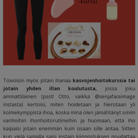
Toivoisin myös jotain ihanaa
kasvojenhoitokurssia tai
jotain yhden illan koulutusta,
jossa joku
ammattilainen (psst! Otto, vaikka @senjafaceimage
instasta) kertoisi, miten hoidetaan ja hierotaan yli
kolmekymppistä ihoa, koska minä olen jämähtänyt omiin
vanhoihin ihonhoitorutiineihin ja huomaan, että iho
kaipaisi jotain enemmän kuin osaan sille antaa. Sitten
kun vielä samalla saisi jostain kiinnostuksen noudattaa