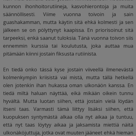
kunnon ihonhoitorutiineja, kasvohierontoja ja muita
säännöllisesti. Viime vuonna toivoin ja sain
guashakamman, mutta käytin sitä ehkä kolmesti ja sen
jälkeen se on pölyttynyt kaapissa. En priorisoinut sitä
tarpeeksi, enkä saanut tuloksia. Tänä vuonna toivon siis
ennemmin kurssia tai koulutusta, joka auttaa mua
pitämään kiinni jostain fiksusta rutiinista.
En tiedä onko tässä kyse jostain viiveellä ilmenevästä
kolmenkympin kriisistä vai mistä, mutta tällä hetkellä
olen jotenkin ihan hukassa oman ulkonäön kanssa. En
tiedä miltä haluan näyttää, eikä mikään oikein tunnu
hyvältä. Mutta luotan siihen, että jostain vielä löydän
itseni taas. Varmasti tämä liittyy lisäksi siihen, että
kuopuksen syntymästä alkaa olla nyt aikaa ja tuntuu,
että nyt taas löytyy aikaa ja jaksamista miettiä näitä
ulkonäköjuttuja, jotka ovat muuten jääneet ehkä hieman