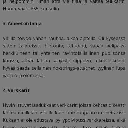
ja helpommin, ilman että vie tilaa ja valtaa telkkarin.
Huom. vaatii PS5-konsolin.
3. Aineeton lahja
Välillä toivoo vähän rauhaa, aikaa ajatella. Oli kyseessä
sitten kalareissu, hieronta, tatuointi, vapaa pelipäivä
herkkuineen tai yhteinen ravintolaillallinen puolisonsa
kanssa, vähän lahjan saajasta riippuen, tekee oikeasti
hyvää saada sellainen no-strings-attached tyylinen lupa
vaan olla olemassa.
4. Verkkarit
Hyvin istuvat laadukkaat verkkarit, joissa kehtaa oikeasti
lähteä muillekin asioille kuin lähikauppaan on chefs kiss.
Kukaan ei ole edustava pyllypolvipussiverkkareissa, eikä
tunne oloaan oikeasti hyväksi. Itse pidän vähän