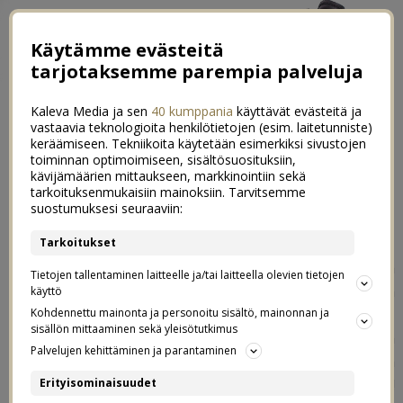
Käytämme evästeitä
tarjotaksemme parempia palveluja
Kaleva Media ja sen
40 kumppania
käyttävät evästeitä ja
vastaavia teknologioita henkilötietojen (esim. laitetunniste)
keräämiseen. Tekniikoita käytetään esimerkiksi sivustojen
toiminnan optimoimiseen, sisältösuosituksiin,
kävijämäärien mittaukseen, markkinointiin sekä
Luukku 15. Iinan joululahjatoiveet
tarkoituksenmukaisiin mainoksiin. Tarvitsemme
0
suostumuksesi seuraaviin:
15.12.2023
Tarkoitukset
Mulla on ollut rehellisesti sanottuna tosi vaikeaa keksiä
Tietojen tallentaminen laitteelle ja/tai laitteella olevien tietojen
joululahjatoiveita. Sitten kuitenkin jouluaattona on kiva
käyttö
saada lahjoja, enkä haluaisi olla ainoa joka on ilman,
Kohdennettu mainonta ja personoitu sisältö, mainonnan ja
sisällön mittaaminen sekä yleisötutkimus
siitäkin tulisi ehkä paha mieli. Mutta en voi odottaa
Palvelujen kehittäminen ja parantaminen
mitään kovin ihmeellistä, jos en osaa antaa
minkäänlaista suuntaa toiveille Joten pakko siis yrittää!
Erityisominaisuudet