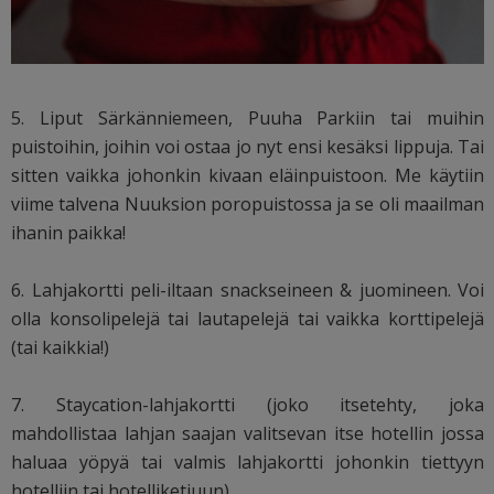
5. Liput Särkänniemeen, Puuha Parkiin tai muihin
puistoihin, joihin voi ostaa jo nyt ensi kesäksi lippuja. Tai
sitten vaikka johonkin kivaan eläinpuistoon. Me käytiin
viime talvena Nuuksion poropuistossa ja se oli maailman
ihanin paikka!
6. Lahjakortti peli-iltaan snackseineen & juomineen. Voi
olla konsolipelejä tai lautapelejä tai vaikka korttipelejä
(tai kaikkia!)
7. Staycation-lahjakortti (joko itsetehty, joka
mahdollistaa lahjan saajan valitsevan itse hotellin jossa
haluaa yöpyä tai valmis lahjakortti johonkin tiettyyn
hotelliin tai hotelliketjuun).