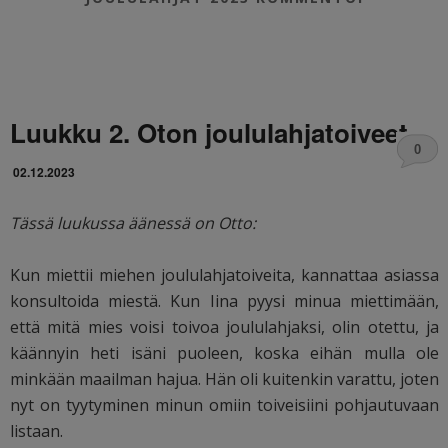
Luukku 2. Oton joululahjatoiveet
0
02.12.2023
Tässä luukussa äänessä on Otto:
Kun miettii miehen joululahjatoiveita, kannattaa asiassa
konsultoida miestä. Kun Iina pyysi minua miettimään,
että mitä mies voisi toivoa joululahjaksi, olin otettu, ja
käännyin heti isäni puoleen, koska eihän mulla ole
minkään maailman hajua. Hän oli kuitenkin varattu, joten
nyt on tyytyminen minun omiin toiveisiini pohjautuvaan
listaan.