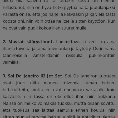
alkaa olla saavutettu tai ainakin kasvu on hieman
hidastunut, niin on hyvä hetki pyytää näitä joululahjaksi.
Parasta on se, että jos hänellä kasvaakin jalka vielä tästä
koosta ohi, niin voin ottaa ne itselle sitten käyttöön, kun
ne ovat vain puoli kokoa liian suuret mulle.
2. Mustat säärystimet.
Lämmittävät toiveet on aina
ihania toiveita ja tämä toive onkin jo täytetty. Ostin nämä
taannoisella Amsterdamin reissulla pukinkonttiin
valmiiksi.
3. Sol De Janeiro 62 Jet Set.
Sol De Janeiron tuotteet
ovat juuri niitä monen toivomia tämän hetken
hittituotteita, mutta ne ovat enemmän vartalolle kuin
kasvoille, niin tässä en ole ollut ihan niin tiukkana.
Näissä on melko voimakas tuoksu, mutta ollaan sovittu,
että tuoksua saa laittaa aamulla ennen koulua, niin
sitten mun ei tarvitse haistella niitä ja ehtivät tuulettua