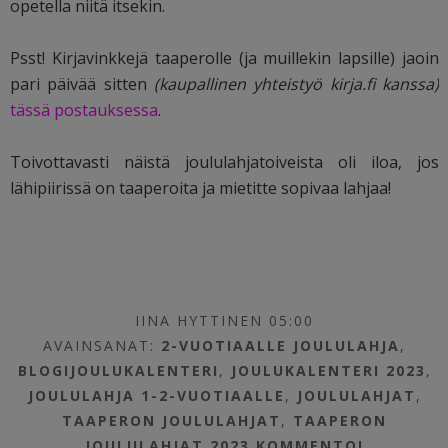
opetella niitä itsekin.
Psst! Kirjavinkkejä taaperolle (ja muillekin lapsille) jaoin
pari päivää sitten
(kaupallinen yhteistyö kirja.fi kanssa)
tässä postauksessa
.
Toivottavasti näistä joululahjatoiveista oli iloa, jos
lähipiirissä on taaperoita ja mietitte sopivaa lahjaa!
IINA HYTTINEN 05:00
AVAINSANAT:
2-VUOTIAALLE JOULULAHJA
,
BLOGIJOULUKALENTERI
,
JOULUKALENTERI 2023
,
JOULULAHJA 1-2-VUOTIAALLE
,
JOULULAHJAT
,
TAAPERON JOULULAHJAT
,
TAAPERON
JOULULAHJAT 2023
KOMMENTOI