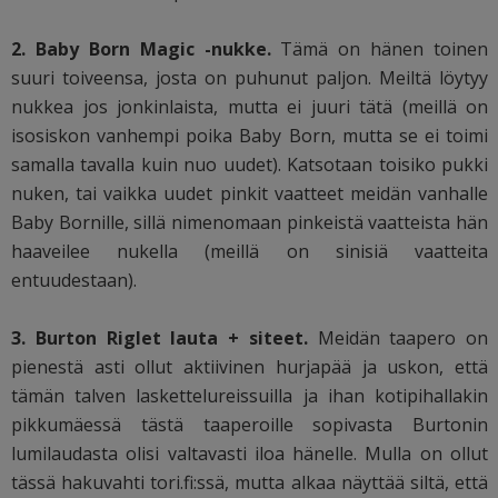
2. Baby Born Magic -nukke.
Tämä on hänen toinen
suuri toiveensa, josta on puhunut paljon. Meiltä löytyy
nukkea jos jonkinlaista, mutta ei juuri tätä (meillä on
isosiskon vanhempi poika Baby Born, mutta se ei toimi
samalla tavalla kuin nuo uudet). Katsotaan toisiko pukki
nuken, tai vaikka uudet pinkit vaatteet meidän vanhalle
Baby Bornille, sillä nimenomaan pinkeistä vaatteista hän
haaveilee nukella (meillä on sinisiä vaatteita
entuudestaan).
3. Burton Riglet lauta + siteet.
Meidän taapero on
pienestä asti ollut aktiivinen hurjapää ja uskon, että
tämän talven laskettelureissuilla ja ihan kotipihallakin
pikkumäessä tästä taaperoille sopivasta Burtonin
lumilaudasta olisi valtavasti iloa hänelle. Mulla on ollut
tässä hakuvahti tori.fi:ssä, mutta alkaa näyttää siltä, että