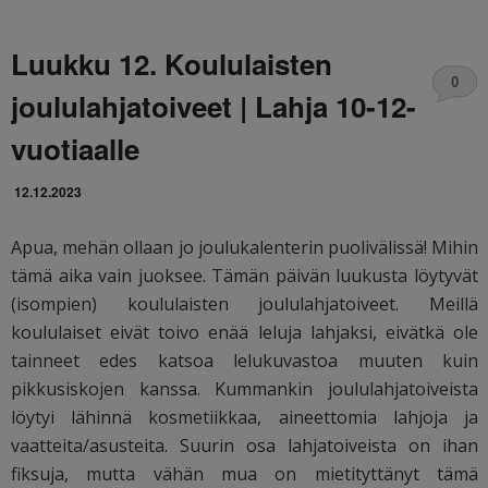
Luukku 12. Koululaisten
0
joululahjatoiveet | Lahja 10-12-
vuotiaalle
12.12.2023
Apua, mehän ollaan jo joulukalenterin puolivälissä! Mihin
tämä aika vain juoksee. Tämän päivän luukusta löytyvät
(isompien) koululaisten joululahjatoiveet. Meillä
koululaiset eivät toivo enää leluja lahjaksi, eivätkä ole
tainneet edes katsoa lelukuvastoa muuten kuin
pikkusiskojen kanssa. Kummankin joululahjatoiveista
löytyi lähinnä kosmetiikkaa, aineettomia lahjoja ja
vaatteita/asusteita. Suurin osa lahjatoiveista on ihan
fiksuja, mutta vähän mua on mietityttänyt tämä