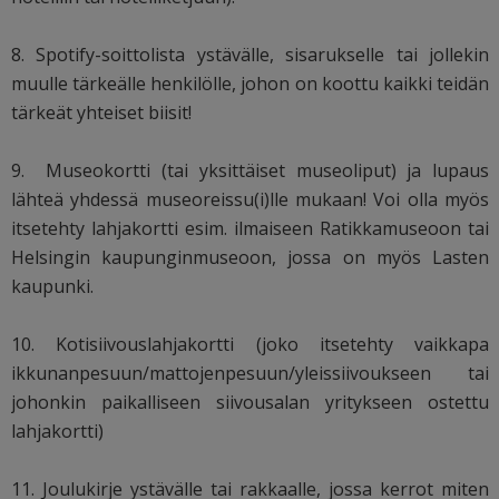
8. Spotify-soittolista ystävälle, sisarukselle tai jollekin
muulle tärkeälle henkilölle, johon on koottu kaikki teidän
tärkeät yhteiset biisit!
9. Museokortti (tai yksittäiset museoliput) ja lupaus
lähteä yhdessä museoreissu(i)lle mukaan! Voi olla myös
itsetehty lahjakortti esim. ilmaiseen Ratikkamuseoon tai
Helsingin kaupunginmuseoon, jossa on myös Lasten
kaupunki.
10. Kotisiivouslahjakortti (joko itsetehty vaikkapa
ikkunanpesuun/mattojenpesuun/yleissiivoukseen tai
johonkin paikalliseen siivousalan yritykseen ostettu
lahjakortti)
11. Joulukirje ystävälle tai rakkaalle, jossa kerrot miten