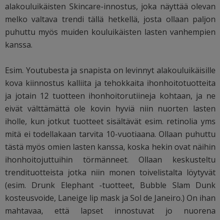
alakouluikäisten Skincare-innostus, joka näyttää olevan
melko valtava trendi tällä hetkellä, josta ollaan paljon
puhuttu myös muiden kouluikäisten lasten vanhempien
kanssa.
Esim. Youtubesta ja snapista on levinnyt alakouluikäisille
kova kiinnostus kalliita ja tehokkaita ihonhoitotuotteita
ja jotain 12 tuotteen ihonhoitorutiineja kohtaan, ja ne
eivät välttämättä ole kovin hyviä niin nuorten lasten
iholle, kun jotkut tuotteet sisältävät esim. retinolia yms
mitä ei todellakaan tarvita 10-vuotiaana. Ollaan puhuttu
tästä myös omien lasten kanssa, koska hekin ovat näihin
ihonhoitojuttuihin törmänneet. Ollaan keskusteltu
trendituotteista jotka niin monen toivelistalta löytyvät
(esim. Drunk Elephant -tuotteet, Bubble Slam Dunk
kosteusvoide, Laneige lip mask ja Sol de Janeiro.) On ihan
mahtavaa, että lapset innostuvat jo nuorena