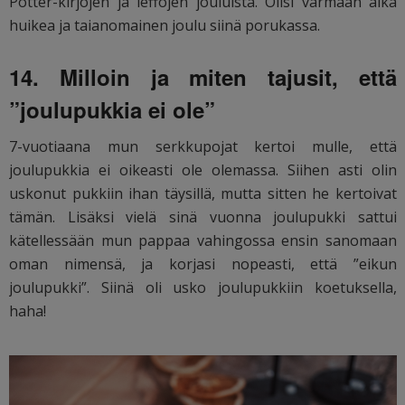
Potter-kirjojen ja leffojen jouluista. Olisi varmaan aika
huikea ja taianomainen joulu siinä porukassa.
14. Milloin ja miten tajusit, että
”joulupukkia ei ole”
7-vuotiaana mun serkkupojat kertoi mulle, että
joulupukkia ei oikeasti ole olemassa. Siihen asti olin
uskonut pukkiin ihan täysillä, mutta sitten he kertoivat
tämän. Lisäksi vielä sinä vuonna joulupukki sattui
kätellessään mun pappaa vahingossa ensin sanomaan
oman nimensä, ja korjasi nopeasti, että ”eikun
joulupukki”. Siinä oli usko joulupukkiin koetuksella,
haha!