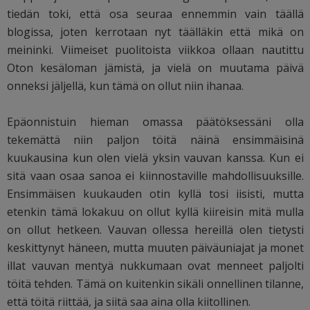
tiedän toki, että osa seuraa ennemmin vain täällä
blogissa, joten kerrotaan nyt täälläkin että mikä on
meininki. Viimeiset puolitoista viikkoa ollaan nautittu
Oton kesäloman jämistä, ja vielä on muutama päivä
onneksi jäljellä, kun tämä on ollut niin ihanaa.
Epäonnistuin hieman omassa päätöksessäni olla
tekemättä niin paljon töitä näinä ensimmäisinä
kuukausina kun olen vielä yksin vauvan kanssa. Kun ei
sitä vaan osaa sanoa ei kiinnostaville mahdollisuuksille.
Ensimmäisen kuukauden otin kyllä tosi iisisti, mutta
etenkin tämä lokakuu on ollut kyllä kiireisin mitä mulla
on ollut hetkeen. Vauvan ollessa hereillä olen tietysti
keskittynyt häneen, mutta muuten päiväuniajat ja monet
illat vauvan mentyä nukkumaan ovat menneet paljolti
töitä tehden. Tämä on kuitenkin sikäli onnellinen tilanne,
että töitä riittää, ja siitä saa aina olla kiitollinen.