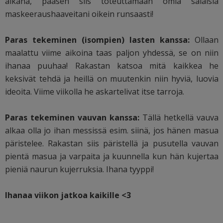
aikana, pääsen siis toteuttamaan omia salaisia
maskeeraushaaveitani oikein runsaasti!
Paras tekeminen (isompien) lasten kanssa:
Ollaan
maalattu viime aikoina taas paljon yhdessä, se on niin
ihanaa puuhaa! Rakastan katsoa mitä kaikkea he
keksivät tehdä ja heillä on muutenkin niin hyviä, luovia
ideoita. Viime viikolla he askartelivat itse tarroja.
Paras tekeminen vauvan kanssa:
Tällä hetkellä vauva
alkaa olla jo ihan messissä esim. siinä, jos hänen masua
päristelee. Rakastan siis päristellä ja pusutella vauvan
pientä masua ja varpaita ja kuunnella kun hän kujertaa
pieniä naurun kujerruksia. Ihana tyyppi!
Ihanaa viikon jatkoa kaikille <3