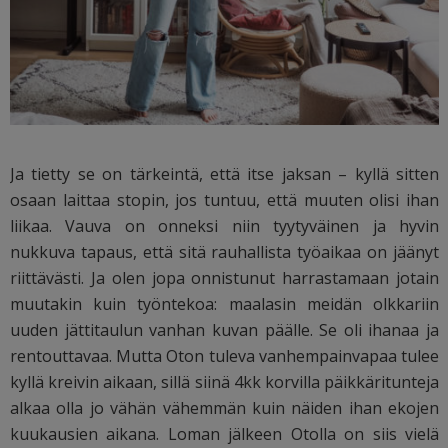
Ja tietty se on tärkeintä, että itse jaksan – kyllä sitten
osaan laittaa stopin, jos tuntuu, että muuten olisi ihan
liikaa. Vauva on onneksi niin tyytyväinen ja hyvin
nukkuva tapaus, että sitä rauhallista työaikaa on jäänyt
riittävästi. Ja olen jopa onnistunut harrastamaan jotain
muutakin kuin työntekoa: maalasin meidän olkkariin
uuden jättitaulun vanhan kuvan päälle. Se oli ihanaa ja
rentouttavaa. Mutta Oton tuleva vanhempainvapaa tulee
kyllä kreivin aikaan, sillä siinä 4kk korvilla päikkäritunteja
alkaa olla jo vähän vähemmän kuin näiden ihan ekojen
kuukausien aikana. Loman jälkeen Otolla on siis vielä