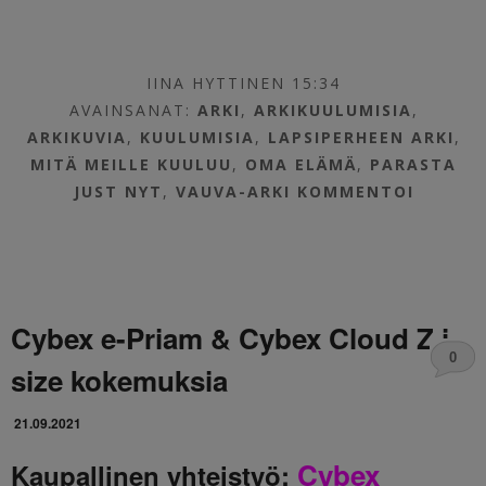
IINA HYTTINEN 15:34
AVAINSANAT:
ARKI
,
ARKIKUULUMISIA
,
ARKIKUVIA
,
KUULUMISIA
,
LAPSIPERHEEN ARKI
,
MITÄ MEILLE KUULUU
,
OMA ELÄMÄ
,
PARASTA
JUST NYT
,
VAUVA-ARKI
KOMMENTOI
Cybex e-Priam & Cybex Cloud Z i-
0
size kokemuksia
21.09.2021
Cybex
Kaupallinen yhteistyö: