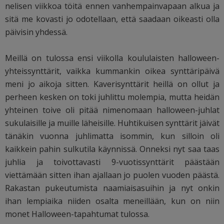
nelisen viikkoa töitä ennen vanhempainvapaan alkua ja
sitä me kovasti jo odotellaan, että saadaan oikeasti olla
päivisin yhdessä.
Meillä on tulossa ensi viikolla koululaisten halloween-
yhteissynttärit, vaikka kummankin oikea synttäripäivä
meni jo aikoja sitten. Kaverisynttärit heillä on ollut ja
perheen kesken on toki juhlittu molempia, mutta heidän
yhteinen toive oli pitää nimenomaan halloween-juhlat
sukulaisille ja muille läheisille. Huhtikuisen synttärit jäivät
tänäkin vuonna juhlimatta isommin, kun silloin oli
kaikkein pahin sulkutila käynnissä. Onneksi nyt saa taas
juhlia ja toivottavasti 9-vuotissynttärit päästään
viettämään sitten ihan ajallaan jo puolen vuoden päästä.
Rakastan pukeutumista naamiaisasuihin ja nyt onkin
ihan lempiaika niiden osalta meneillään, kun on niin
monet Halloween-tapahtumat tulossa.