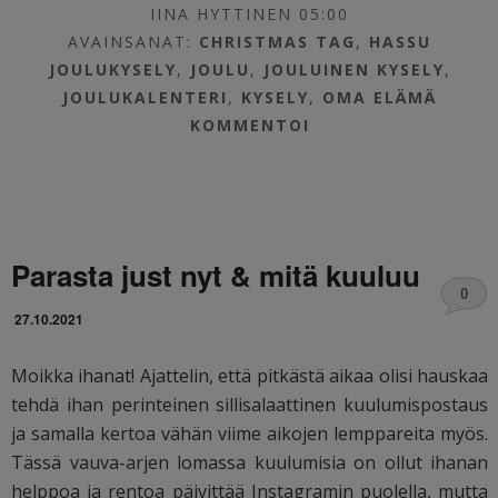
IINA HYTTINEN 05:00
AVAINSANAT:
CHRISTMAS TAG
,
HASSU
JOULUKYSELY
,
JOULU
,
JOULUINEN KYSELY
,
JOULUKALENTERI
,
KYSELY
,
OMA ELÄMÄ
KOMMENTOI
Parasta just nyt & mitä kuuluu
0
27.10.2021
Moikka ihanat! Ajattelin, että pitkästä aikaa olisi hauskaa
tehdä ihan perinteinen sillisalaattinen kuulumispostaus
ja samalla kertoa vähän viime aikojen lemppareita myös.
Tässä vauva-arjen lomassa kuulumisia on ollut ihanan
helppoa ja rentoa päivittää Instagramin puolella, mutta