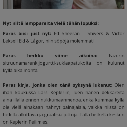
Nyt niitä lemppareita vielä tähän lopuksi:
Paras biisi just nyt:
Ed Sheeran – Shivers & Victor
Leksell Eld & Lågor, niin söpöjä molemmat!
Paras herkku viime aikoina:
Fazerin
sitruunamarenkijogurtti-suklaapatukoita on kulunut
kyllä aika monta.
Paras kirja, jonka olen tänä syksynä lukenut:
Olen
ihan koukussa Lars Kepleriin, luen hänen dekkareita
aina illalla ennen nukkumaanmenoa, enkä kummaa kyllä
ole vielä ainakaan nähnyt painajaisia, vaikka niissä on
todella ällöttäviä ja graafisia juttuja. Tällä hetkellä kesken
on Keplerin Peilimies.