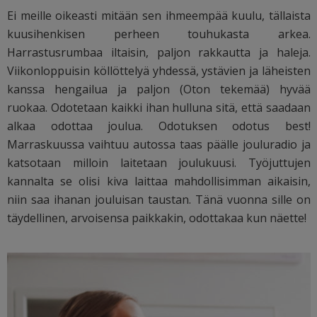
Ei meille oikeasti mitään sen ihmeempää kuulu, tällaista
kuusihenkisen perheen touhukasta arkea.
Harrastusrumbaa iltaisin, paljon rakkautta ja haleja.
Viikonloppuisin köllöttelyä yhdessä, ystävien ja läheisten
kanssa hengailua ja paljon (Oton tekemää) hyvää
ruokaa. Odotetaan kaikki ihan hulluna sitä, että saadaan
alkaa odottaa joulua. Odotuksen odotus best!
Marraskuussa vaihtuu autossa taas päälle jouluradio ja
katsotaan milloin laitetaan joulukuusi. Työjuttujen
kannalta se olisi kiva laittaa mahdollisimman aikaisin,
niin saa ihanan jouluisan taustan. Tänä vuonna sille on
täydellinen, arvoisensa paikkakin, odottakaa kun näette!