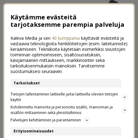
Käytämme evästeitä
tarjotaksemme parempia palveluja
Kaleva Media ja sen
40 kumppania
käyttävät evästeitä ja
vastaavia teknologioita henkilötietojen (esim. laitetunniste)
keräämiseen. Tekniikoita käytetään esimerkiksi sivustojen
toiminnan optimoimiseen, sisältösuosituksiin,
kävijämäärien mittaukseen, markkinointiin sekä
Luukku 24: Jouluterkut 2021
tarkoituksenmukaisiin mainoksiin. Tarvitsemme
0
suostumuksesi seuraaviin:
24.12.2021
Tarkoitukset
Ihanaa jouluaattoa tyypit!
Tietojen tallentaminen laitteelle ja/tai laitteella olevien tietojen
käyttö
On tullut kalenterin viimeisen luukun aika. Tässä
Kohdennettu mainonta ja personoitu sisältö, mainonnan ja
sisällön mittaaminen sekä yleisötutkimus
luukussa on meidän perinteiset jouluterveiset, eli
Palvelujen kehittäminen ja parantaminen
jutellaan vähän kuluneesta vuodesta, joulufiiliksistä ja
muuten vaan höpötellään. Tämän viimeisen luukun
Erityisominaisuudet