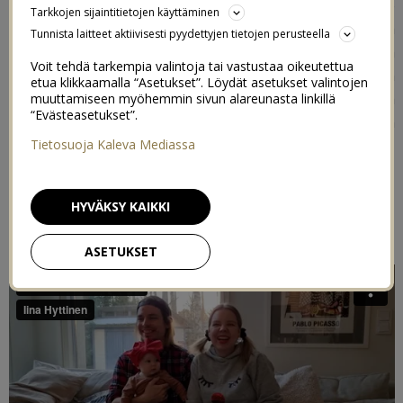
myötä jään hetkeksi joululomalle. Mitään päiviä en ole
Tarkkojen sijaintitietojen käyttäminen
lyönyt lukkoon, enkä aio viettää täydellistä
Tunnista laitteet aktiivisesti pyydettyjen tietojen perusteella
somehiljaisuutta, mutta tosi rennolla meiningillä otan ja
Voit tehdä tarkempia valintoja tai vastustaa oikeutettua
postaan omassa tahdissa jos postaan. Ennen vuoden
etua klikkaamalla “Asetukset”. Löydät asetukset valintojen
loppua ilmestyy varmasti jotain juttua meidän joulusta ja
muuttamiseen myöhemmin sivun alareunasta linkillä
“Evästeasetukset”.
sitten vielä perinteinen vuosikatsaus tietysti vuoden
viimeisenä päivänä myös.
Tietosuoja Kaleva Mediassa
HYVÄKSY KAIKKI
ASETUKSET