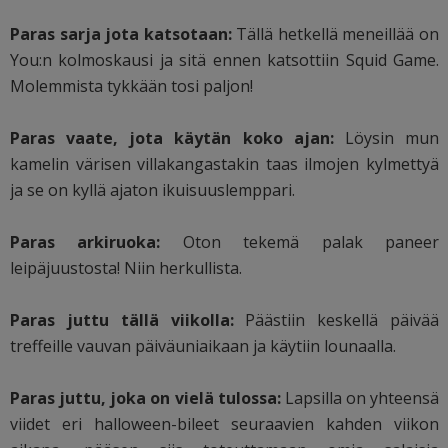
Paras sarja jota katsotaan:
Tällä hetkellä meneillää on
You:n kolmoskausi ja sitä ennen katsottiin Squid Game.
Molemmista tykkään tosi paljon!
Paras vaate, jota käytän koko ajan:
Löysin mun
kamelin värisen villakangastakin taas ilmojen kylmettyä
ja se on kyllä ajaton ikuisuuslemppari.
Paras arkiruoka:
Oton tekemä palak paneer
leipäjuustosta! Niin herkullista.
Paras juttu tällä viikolla:
Päästiin keskellä päivää
treffeille vauvan päiväuniaikaan ja käytiin lounaalla.
Paras juttu, joka on vielä tulossa:
Lapsilla on yhteensä
viidet eri halloween-bileet seuraavien kahden viikon