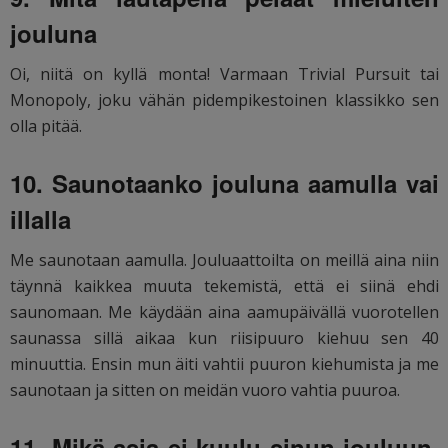
jouluna
Oi, niitä on kyllä monta! Varmaan Trivial Pursuit tai
Monopoly, joku vähän pidempikestoinen klassikko sen
olla pitää.
10. Saunotaanko jouluna aamulla vai
illalla
Me saunotaan aamulla. Jouluaattoilta on meillä aina niin
täynnä kaikkea muuta tekemistä, että ei siinä ehdi
saunomaan. Me käydään aina aamupäivällä vuorotellen
saunassa sillä aikaa kun riisipuuro kiehuu sen 40
minuuttia. Ensin mun äiti vahtii puuron kiehumista ja me
saunotaan ja sitten on meidän vuoro vahtia puuroa.
11. Mikä asia ei kuulu sinun jouluun,