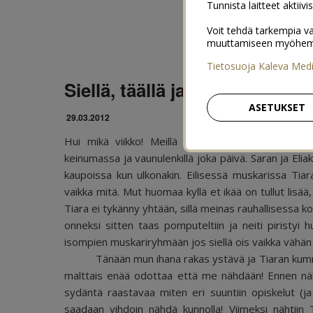
Tunnista laitteet aktiivi
Voit tehdä tarkempia va
muuttamiseen myöhemmin
Tietosuoja Kaleva Med
Siellä, täällä ja tuolla
ASETUKSET
29.03.2012
Hui mikä viikko! Meillä on ollut niin kiirettä jo
keinumassa ja vaunulenkillä joka päivä. Saran ja Eliak
kaupoissa kun ulkonakin. Eilisessä muskarissa Tiara
vaikka mitä. Mut huomaa kyllä et ikää on tullut lisää
Tiara ei tykänny yhtään, sillä meinas rauhallisessa 
onneksi sitten taas pomputeltiin ja neiti piristyi
isompien muskariryhmään jos siellä ois vaikka väh
Tänään mun ihana rakas ystävä ja Tiaran kummität
malttais enää odottaa että me nähdään! Ennen näh
sydäntä raastavaa miten eri suuntiin opiskelut (ja 
saadaan vihdoin nähdä kunnolla! Viimeksi nähtiin Tia