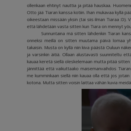
ollenkaan ehtinyt nauttia ja pitää hauskaa. Huomenn
Otto jää Tiaran kanssa kotiin. Ihan mukavaa kyllä pää
oikeestaan missään yksin (tai siis ilman Tiaraa :D). Va
että lähdetään vasta sitten kun Tiara on mennyt yöun
Sunnuntaina mä sitten lähdenkin Tiaran kanssa ju
onneksi meillä on sitten muutama päivä lomaa yh
takaisin. Musta on kyllä niin kiva päästä Ouluun näkem
ja varsinkin äitiä. Ollaan alustavasti suunniteltu et
kauaa keretä siellä oleskelemaan mutta pitää sitten 
jännittää että vaikuttaako maisemanvaihdos Tiaran r
me kumminkaan siellä niin kauaa olla että jos jotain 
kotona. Mutta sitten voisin laittaa vähän kuvia meidä