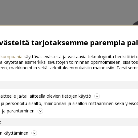
ästeitä tarjotaksemme parempia pal
 kumppania
käyttävät evästeitä ja vastaavia teknologioita henkilötieto
a käytetään esimerkiksi sivustojen toiminnan optimoimiseen, sisältös
een, markkinointiin sekä tarkoituksenmukaisiin mainoksiin. Tarvits
itteelle ja/tai laitteella olevien tietojen käyttö
a personoitu sisältö, mainonnan ja sisällön mittaaminen sekä yleisö
n ja parantaminen
t
jen käyttäminen