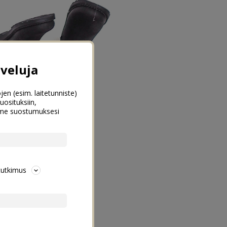
veluja
jen (esim. laitetunniste)
uosituksiin,
emme suostumuksesi
tutkimus