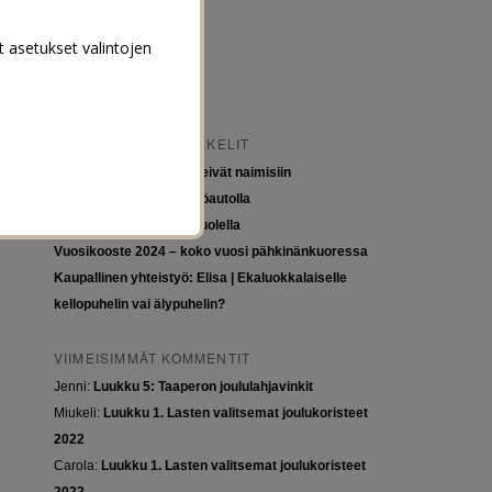
t asetukset valintojen
VIIMEISIMMÄT ARTIKKELIT
Tytöt kuuluvat kouluun, eivät naimisiin
Euroopan roadtrip sähköautolla
Tyttöjen ja tasa-arvon puolella
Vuosikooste 2024 – koko vuosi pähkinänkuoressa
Kaupallinen yhteistyö: Elisa | Ekaluokkalaiselle
kellopuhelin vai älypuhelin?
VIIMEISIMMÄT KOMMENTIT
Jenni
:
Luukku 5: Taaperon joululahjavinkit
Miukeli
:
Luukku 1. Lasten valitsemat joulukoristeet
2022
Carola
:
Luukku 1. Lasten valitsemat joulukoristeet