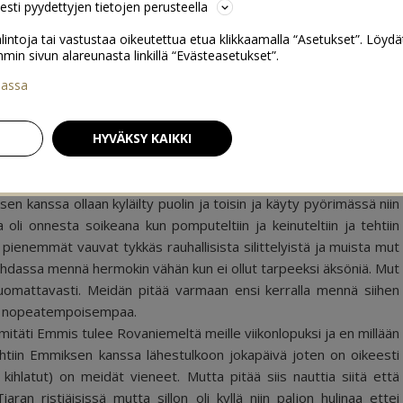
sesti pyydettyjen tietojen perusteella
lintoja tai vastustaa oikeutettua etua klikkaamalla “Asetukset”. Löydä
 sivun alareunasta linkillä “Evästeasetukset”.
iassa
80
HYVÄKSY KAIKKI
ka päivä, ollaan huideltu muskarissa, vauvakerhossa, puistossa
sen kanssa ollaan kyläilty puolin ja toisin ja käyty pyörimässä niin
 oli onnesta soikeana kun pomputeltiin ja keinuteltiin ja tehtiin
, pienemmät vauvat tykkäs rauhallisista silittelyistä ja muista mut
kohdassa mennä hermokin vähän kun ei ollut tarpeeksi äksöniä. Mut
 huomattavasti. Meidän pitää varmaan ensi kerralla mennä siihen
än nopeatempoisempaa.
i Emmis tulee Rovaniemeltä meille viikonlopuksi ja en millään
tiin Emmiksen kanssa lähestulkoon jokapäivä joten on oikeesti
kihlatut) on meidät vieneet. Mutta pitää siis nauttia siitä että
ran ristiäisissä mutta sillon oli kyllä niin paljon hulinaa ettei