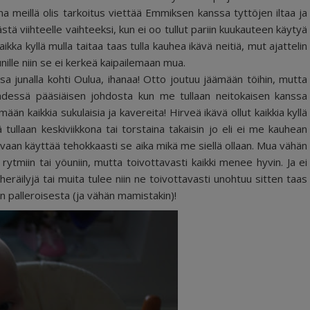
a meillä olis tarkoitus viettää Emmiksen kanssa tyttöjen iltaa ja
stä viihteelle vaihteeksi, kun ei oo tullut pariin kuukauteen käytyä
ikka kyllä mulla taitaa taas tulla kauhea ikävä neitiä, mut ajattelin
ille niin se ei kerkeä kaipailemaan mua.
nalla kohti Oulua, ihanaa! Otto joutuu jäämään töihin, mutta
dessä pääsiäisen johdosta kun me tullaan neitokaisen kanssa
ään kaikkia sukulaisia ja kavereita! Hirveä ikävä ollut kaikkia kyllä
tä tullaan keskiviikkona tai torstaina takaisin jo eli ei me kauhean
vaan käyttää tehokkaasti se aika mikä me siellä ollaan. Mua vähän
ytmiin tai yöuniin, mutta toivottavasti kaikki menee hyvin. Ja ei
heräilyjä tai muita tulee niin ne toivottavasti unohtuu sitten taas
n palleroisesta (ja vähän mamistakin)!