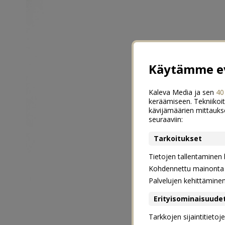
Käytämme ev
Kaleva Media ja sen
40
keräämiseen. Tekniikoit
kävijämäärien mittauks
seuraaviin:
Tarkoitukset
Tietojen tallentaminen la
Kohdennettu mainonta j
Palvelujen kehittämine
Erityisominaisuude
Tarkkojen sijaintitieto