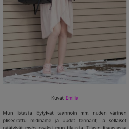
Kuvat:
Emilia
Mun listasta löytyivät taannoin mm. nuden värinen
pliseerattu midihame ja uudet tennarit, ja sellaiset
päätyivät myös osaksi mun tilausta. Tilasin itseasiassa