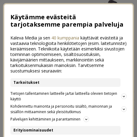
Käytämme evästeitä
tarjotaksemme parempia palveluja
Kaleva Media ja sen
40 kumppania
käyttävät evästeitä ja
vastaavia teknologioita henkilötietojen (esim. laitetunniste)
keräämiseen. Tekniikoita käytetään esimerkiksi sivustojen
toiminnan optimoimiseen, sisältösuosituksiin,
kävijämäärien mittaukseen, markkinointiin sekä
Kummitädin kuvaamana
tarkoituksenmukaisiin mainoksiin. Tarvitsemme
7
suostumuksesi seuraaviin:
27.02.2017
Tarkoitukset
Pakko aloittaa tämä teksti perinteisellä ”en voi uskoa
Tietojen tallentaminen laitteelle ja/tai laitteella olevien tietojen
että aika menee näin nopeasti” -ihmetelyllä, vauva
käyttö
nimittäin täyttää tänään jo KOLME viikkoa! Viime viikolla
Kohdennettu mainonta ja personoitu sisältö, mainonnan ja
sisällön mittaaminen sekä yleisötutkimus
vauviksen tulevat kummitäti ja kummisetä,
Emilia
ja
Palvelujen kehittäminen ja parantaminen
Topias kävivät moikkaamassa häntä (ja meitä muitakin).
Emilia nappasi muutamia kuvia meidän minityypistä
Erityisominaisuudet