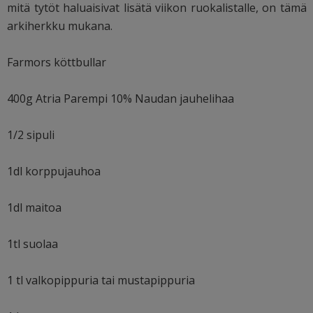
mitä tytöt haluaisivat lisätä viikon ruokalistalle, on tämä
arkiherkku mukana.
Farmors köttbullar
400g Atria Parempi 10% Naudan jauhelihaa
1/2 sipuli
1dl korppujauhoa
1dl maitoa
1tl suolaa
1 tl valkopippuria tai mustapippuria