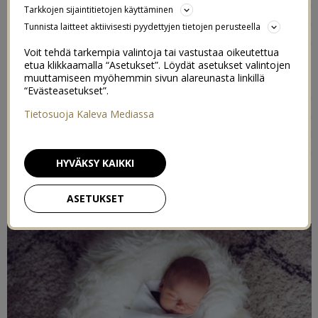
samalla, mikä oli musta ihanaa. Vaikka itsekin tykkään
Tarkkojen sijaintitietojen käyttäminen
kuvata vauvaa niin mun tyyli on enemmän sellainen
Tunnista laitteet aktiivisesti pyydettyjen tietojen perusteella
arkikuvaus, eikä mulla ole niin paljoa taitoja ottaa
Voit tehdä tarkempia valintoja tai vastustaa oikeutettua
vauvasta mitään sen virallisempia vauvakuvia.
etua klikkaamalla “Asetukset”. Löydät asetukset valintojen
muuttamiseen myöhemmin sivun alareunasta linkillä
“Evästeasetukset”.
Emilia
ikuisti meidän neidin juuri sellaisena ihanana kuin
hän onkin ja taituroi aivan mahtavan herkkiä ja
Tietosuoja Kaleva Mediassa
tunnelmallisia kuvia, pakko teettää joistain näistä pari
julistettakin jotka voi kehystää seinälle vauvan omaan
HYVÄKSY KAIKKI
nurkkaukseen. Mun lempparit on ehdottomasti nuo
missä vauva hymyilee söpöä unista hymyään.
ASETUKSET