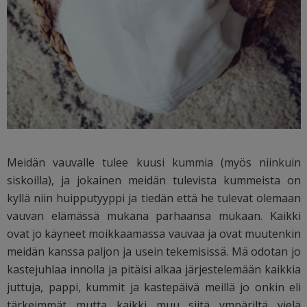
Meidän vauvalle tulee kuusi kummia (myös niinkuin
siskoilla), ja jokainen meidän tulevista kummeista on
kyllä niin huipputyyppi ja tiedän että he tulevat olemaan
vauvan elämässä mukana parhaansa mukaan. Kaikki
ovat jo käyneet moikkaamassa vauvaa ja ovat muutenkin
meidän kanssa paljon ja usein tekemisissä. Mä odotan jo
kastejuhlaa innolla ja pitäisi alkaa järjestelemään kaikkia
juttuja, pappi, kummit ja kastepäivä meillä jo onkin eli
tärkeimmät mutta kaikki muu siitä ympäriltä vielä