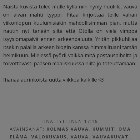
Näistä kuvista tulee mulle kyllä niin hymy huulille, vauva
on aivan mahti tyyppi. Pitää kirjoittaa teille vähän
viikonlopun kuulumisiakin mahdollisimman pian, mutta
nautin nyt tänään siitä että Otolla on vielä vimppa
isyyslomapäivä ennen arkeenpaluuta. Yritän pikkuhiljaa
itsekin palailla arkeen blogin kanssa himmailtuani tämän
helmikuun. Mielessä pyörii vaikka mitä postausaiheita ja
toivottavasti pääsen maaliskuussa niitä jo toteuttamaan.
Ihanaa aurinkoista uutta viikkoa kaikille <3
IINA HYTTINEN 17:18
AVAINSANAT:
KOLMAS VAUVA
,
KUMMIT
,
OMA
ELÄMÄ
,
VALOKUVAUS
,
VAUVA
,
VAUVAKUVAT
,