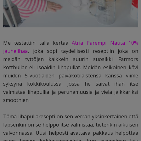
Me testattiin tällä kertaa
Atria Parempi Nauta 10%
jauhelihaa
, joka sopi täydellisesti reseptiin joka on
meidän tyttöjen kaikkein suurin suosikki: Farmors
köttbullar eli isoäidin lihapullat. Meidän esikoinen kävi
muiden 5-vuotiaiden päiväkotilaistensa kanssa viime
syksynä kokkikoulussa, jossa he saivat ihan itse
valmistaa lihapullia ja perunamuusia ja vielä jälkkäriksi
smoothien.
Tämä lihapullaresepti on sen verran yksinkertainen että
lapsenkin on se helppo itse valmistaa, tietenkin aikuisen
valvonnassa. Uusi helposti avattava pakkaus helpottaa
myös lapsen kokkausprojektia, kun avaaminen käy