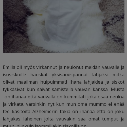
Emilia oli myös virkannut ja neulonut meidän vauvalle ja
isosiskoille hauskat yksisarvispannat lahjaksi mitkä
olivat maailman huipuimmat! Ihana lahjaidea ja siskot
tykkäsivät kun saivat samistella vauvan kanssa. Musta
on ihanaa että vauvalla on kummitäti joka osaa neuloa
ja virkata, varsinkin nyt kun mun oma mummo ei enää
tee käsitöitä Alzheimerin takia on ihanaa että on joku
lahjakas läheinen jolta vauvakin saa omat tumput ja
muut, niinkuin isommillakin siskoilla on.