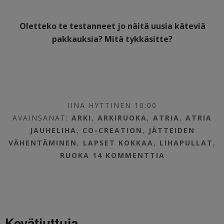
Oletteko te testanneet jo näitä uusia käteviä
pakkauksia? Mitä tykkäsitte?
IINA HYTTINEN 10:00
AVAINSANAT:
ARKI
,
ARKIRUOKA
,
ATRIA
,
ATRIA
JAUHELIHA
,
CO-CREATION
,
JÄTTEIDEN
VÄHENTÄMINEN
,
LAPSET KOKKAA
,
LIHAPULLAT
,
RUOKA
14 KOMMENTTIA
Kevätjuttuja