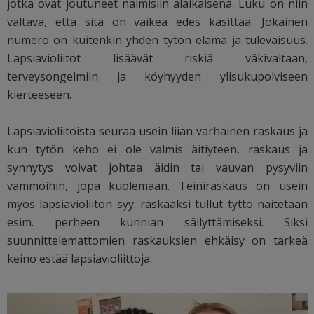
jotka ovat joutuneet naimisiin alaikäisenä. Luku on niin
valtava, että sitä on vaikea edes käsittää. Jokainen
numero on kuitenkin yhden tytön elämä ja tulevaisuus.
Lapsiavioliitot lisäävät riskiä väkivaltaan,
terveysongelmiin ja köyhyyden ylisukupolviseen
kierteeseen.
Lapsiavioliitoista seuraa usein liian varhainen raskaus ja
kun tytön keho ei ole valmis äitiyteen, raskaus ja
synnytys voivat johtaa äidin tai vauvan pysyviin
vammoihin, jopa kuolemaan. Teiniraskaus on usein
myös lapsiavioliiton syy: raskaaksi tullut tyttö naitetaan
esim. perheen kunnian säilyttämiseksi. Siksi
suunnittelemattomien raskauksien ehkäisy on tärkeä
keino estää lapsiavioliittoja.