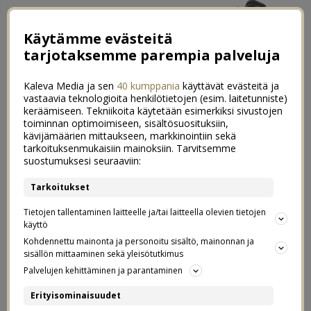
Käytämme evästeitä
tarjotaksemme parempia palveluja
Kaleva Media ja sen
40 kumppania
käyttävät evästeitä ja
vastaavia teknologioita henkilötietojen (esim. laitetunniste)
keräämiseen. Tekniikoita käytetään esimerkiksi sivustojen
toiminnan optimoimiseen, sisältösuosituksiin,
kävijämäärien mittaukseen, markkinointiin sekä
Tytöt kuuluvat kouluun, eivät
tarkoituksenmukaisiin mainoksiin. Tarvitsemme
0
suostumuksesi seuraaviin:
naimisiin
Tarkoitukset
11.10.2025
Tietojen tallentaminen laitteelle ja/tai laitteella olevien tietojen
käyttö
Mainos:
Plan International Suomi
Kohdennettu mainonta ja personoitu sisältö, mainonnan ja
sisällön mittaaminen sekä yleisötutkimus
23 tyttöä joka minuutti
Palvelujen kehittäminen ja parantaminen
Erityisominaisuudet
Joka minuutti 23 tyttöä joutuu naimisiin alaikäisenä. Se