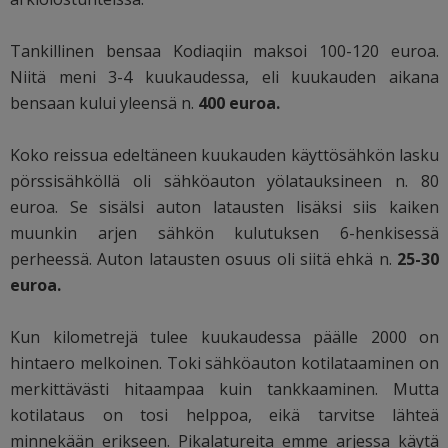
Tankillinen bensaa Kodiaqiin maksoi 100-120 euroa.
Niitä meni 3-4 kuukaudessa, eli kuukauden aikana
bensaan kului yleensä n.
400 euroa.
Koko reissua edeltäneen kuukauden käyttösähkön lasku
pörssisähköllä oli sähköauton yölatauksineen n. 80
euroa. Se sisälsi auton latausten lisäksi siis kaiken
muunkin arjen sähkön kulutuksen 6-henkisessä
perheessä. Auton latausten osuus oli siitä ehkä n.
25-30
euroa.
Kun kilometrejä tulee kuukaudessa päälle 2000 on
hintaero melkoinen. Toki sähköauton kotilataaminen on
merkittävästi hitaampaa kuin tankkaaminen. Mutta
kotilataus on tosi helppoa, eikä tarvitse lähteä
minnekään erikseen. Pikalatureita emme arjessa käytä