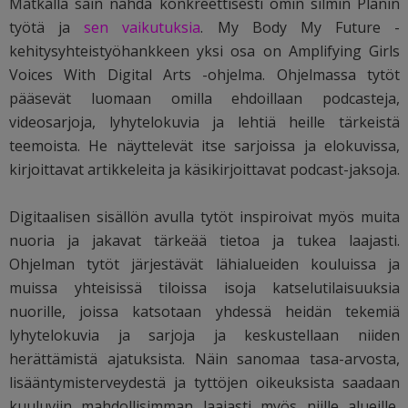
Matkalla sain nähdä konkreettisesti omin silmin Planin
työtä ja
sen vaikutuksia
. My Body My Future -
kehitysyhteistyöhankkeen yksi osa on Amplifying Girls
Voices With Digital Arts -ohjelma. Ohjelmassa tytöt
pääsevät luomaan omilla ehdoillaan podcasteja,
videosarjoja, lyhytelokuvia ja lehtiä heille tärkeistä
teemoista. He näyttelevät itse sarjoissa ja elokuvissa,
kirjoittavat artikkeleita ja käsikirjoittavat podcast-jaksoja.
Digitaalisen sisällön avulla tytöt inspiroivat myös muita
nuoria ja jakavat tärkeää tietoa ja tukea laajasti.
Ohjelman tytöt järjestävät lähialueiden kouluissa ja
muissa yhteisissä tiloissa isoja katselutilaisuuksia
nuorille, joissa katsotaan yhdessä heidän tekemiä
lyhytelokuvia ja sarjoja ja keskustellaan niiden
herättämistä ajatuksista. Näin sanomaa tasa-arvosta,
lisääntymisterveydestä ja tyttöjen oikeuksista saadaan
kuuluviin mahdollisimman laajasti myös niille alueille,