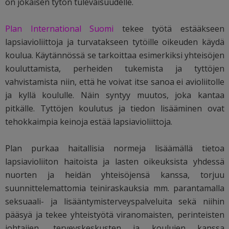
on jokaisen tytön tulevaisuudelle.
Plan International Suomi
tekee työtä estääkseen
lapsiavioliittoja ja turvatakseen tytöille oikeuden käydä
koulua. Käytännössä se tarkoittaa esimerkiksi yhteisöjen
kouluttamista, perheiden tukemista ja tyttöjen
vahvistamista niin, että he voivat itse sanoa ei avioliitolle
ja kyllä koululle. Näin syntyy muutos, joka kantaa
pitkälle. Tyttöjen koulutus ja tiedon lisääminen ovat
tehokkaimpia keinoja estää lapsiavioliittoja.
Plan purkaa haitallisia normeja lisäämällä tietoa
lapsiavioliiton haitoista ja lasten oikeuksista yhdessä
nuorten ja heidän yhteisöjensä kanssa, torjuu
suunnittelemattomia teiniraskauksia mm. parantamalla
seksuaali- ja lisääntymisterveyspalveluita sekä niihin
pääsyä ja tekee yhteistyötä viranomaisten, perinteisten
johtajien, terveyskeskusten ja koulujen kanssa