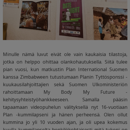
Minulle nämä luvut eivät ole vain kaukaisia tilastoja,
jotka on helppo ohittaa olankohautuksella. Siitä tulee
pian vuosi, kun matkustin Plan International Suomen
kanssa Zimbabween tutustumaan Planin Tyttösponssi -
kuukausilahjoittajien sekä Suomen Ulkoministeriön
rahoittamaan My Body My Future -
kehitysyhteistyöhankkeeseen. Samalla pääsin
tapaamaan videopuhelun välityksellä nyt 16-vuotiaan
Plan -kummilapseni ja hänen perheensä. Olen ollut
kummina jo yli 10 vuoden ajan, ja oli upea kokemus
kuulla kummilapselta henkilökohtaisesti mitä tukeni on