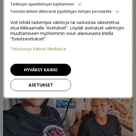
tarkoittaa, että tämän tekstin lukemisen aikana useampi
Tarkkojen sijaintitietojen käyttäminen
lapsi on jo menettänyt oikeuden lapsuuteensa,
Tunnista laitteet aktiivisesti pyydettyjen tietojen perusteella
koulutukseensa ja unelmiinsa. Siksi tänään Tyttöjen
Voit tehdä tarkempia valintoja tai vastustaa oikeutettua
päivänä haluan puhua tästä tärkeästä aiheesta: tytöt
etua klikkaamalla “Asetukset”. Löydät asetukset valintojen
muuttamiseen myöhemmin sivun alareunasta linkillä
kuuluvat kouluun, eivät naimisiin.
“Evästeasetukset”.
Tietosuoja Kaleva Mediassa
HYVÄKSY KAIKKI
ASETUKSET