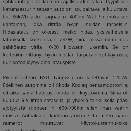
sähköautojen valikoiman rajallisuuden takia. Tyypillisen
katumaasturin tapaan auto on iso, painava ja kuluttava.
Iso 86kWh akku tarjoaa n. 400km WLTP:n mukaisen
kantaman, joka riittää hyvin meidän tarpeisiin.
Hidaslataus on oikeasti melko hidas, yksivaiheisella
latauksella korkeintaan 7.4kW, siinä missä moni muu
sähköauto yltää 10-20 kilowatin lukemiin. Se on
kuitenkin riittänyt hyvin meidän tarpeisiin kotikäytössä,
kun kotoa löytyy oma latauspiste.
Pikalatausteho BYD Tangissa on kiitettävät 120kW.
Edellinen automme oli Škoda Kodiaq bensamoottorilla,
eli aika sama habitus, mutta eri käyttövoima. Siinä oli
kulutus 8-9 litraa satasella, ja yhdellä tankillisella pääsi
ajotyylistä riippuen n. 600-700km ellen ihan väärin
muista. Antaakseni karkean arvion siitä miten nämä
numerot muuttuvat käyttökustannuksiksi
arkiolostuhteissa: