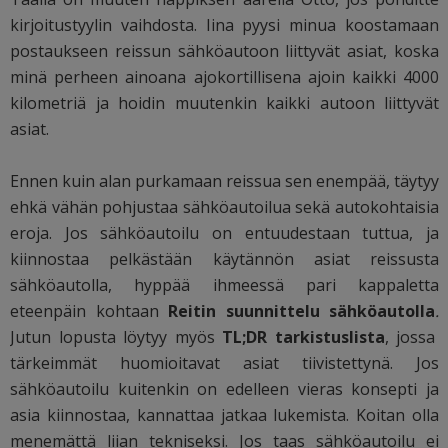
kirjoitustyylin vaihdosta. Iina pyysi minua koostamaan
postaukseen reissun sähköautoon liittyvät asiat, koska
minä perheen ainoana ajokortillisena ajoin kaikki 4000
kilometriä ja hoidin muutenkin kaikki autoon liittyvät
asiat.
Ennen kuin alan purkamaan reissua sen enempää, täytyy
ehkä vähän pohjustaa sähköautoilua sekä autokohtaisia
eroja. Jos sähköautoilu on entuudestaan tuttua, ja
kiinnostaa pelkästään käytännön asiat reissusta
sähköautolla, hyppää ihmeessä pari kappaletta
eteenpäin kohtaan
Reitin suunnittelu sähköautolla
.
Jutun lopusta löytyy myös
TL;DR tarkistuslista
, jossa
tärkeimmät huomioitavat asiat tiivistettynä. Jos
sähköautoilu kuitenkin on edelleen vieras konsepti ja
asia kiinnostaa, kannattaa jatkaa lukemista. Koitan olla
menemättä liian tekniseksi. Jos taas sähköautoilu ei