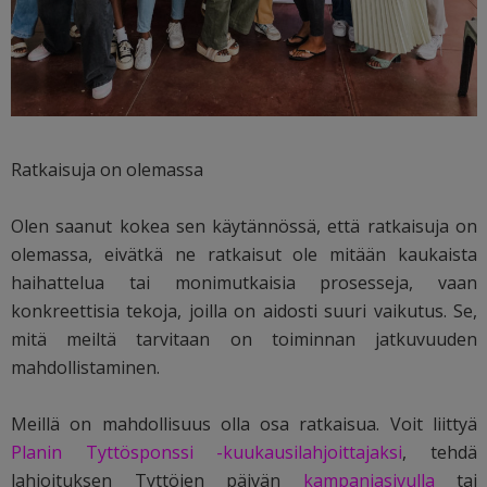
Ratkaisuja on olemassa
Olen saanut kokea sen käytännössä, että ratkaisuja on
olemassa, eivätkä ne ratkaisut ole mitään kaukaista
haihattelua tai monimutkaisia prosesseja, vaan
konkreettisia tekoja, joilla on aidosti suuri vaikutus. Se,
mitä meiltä tarvitaan on toiminnan jatkuvuuden
mahdollistaminen.
Meillä on mahdollisuus olla osa ratkaisua. Voit liittyä
Planin Tyttösponssi -kuukausilahjoittajaksi
, tehdä
lahjoituksen Tyttöjen päivän
kampanjasivulla
tai