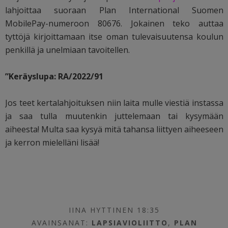
lahjoittaa suoraan Plan International Suomen
MobilePay-numeroon 80676. Jokainen teko auttaa
tyttöjä kirjoittamaan itse oman tulevaisuutensa koulun
penkillä ja unelmiaan tavoitellen.
”Keräyslupa: RA/2022/91
Jos teet kertalahjoituksen niin laita mulle viestiä instassa
ja saa tulla muutenkin juttelemaan tai kysymään
aiheesta! Multa saa kysyä mitä tahansa liittyen aiheeseen
ja kerron mielelläni lisää!
IINA HYTTINEN 18:35
AVAINSANAT:
LAPSIAVIOLIITTO
,
PLAN