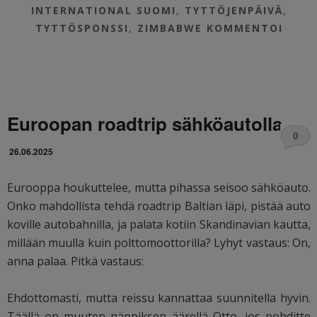
INTERNATIONAL SUOMI
,
TYTTÖJENPÄIVÄ
,
TYTTÖSPONSSI
,
ZIMBABWE
KOMMENTOI
Euroopan roadtrip sähköautolla
0
26.06.2025
Eurooppa houkuttelee, mutta pihassa seisoo sähköauto.
Onko mahdollista tehdä roadtrip Baltian läpi, pistää auto
koville autobahnilla, ja palata kotiin Skandinavian kautta,
millään muulla kuin polttomoottorilla? Lyhyt vastaus: On,
anna palaa. Pitkä vastaus:
Ehdottomasti, mutta reissu kannattaa suunnitella hyvin.
Täällä on muuten näppiksen äärellä Otto, jos pohditte