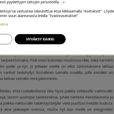
sesti pyydettyjen tietojen perusteella
lintoja tai vastustaa oikeutettua etua klikkaamalla “Asetukset”. Löydä
 sivun alareunasta linkillä “Evästeasetukset”.
iassa
17
HYVÄKSY KAIKKI
päättänyt, että haluan ruokailutilaan yhden ison pyöreän peilin,
t tarpeettomaksi. Peili meni kuitenkin muutossa rikki, mikä harmitti
ko peilin ja nyt jo pitkään meillä on ollut tarkoituksena laittaa
än vanhat tauluhyllyt tismalleen samalla maalilla, jolla seinäkin on
tus laittaa seinälle mitä pikimmiten.
tiinkin, että ruokailutilassa olisi hyvä paikka sellaiselle vaihtuvalle
ttejä, lasten uusimpia taideteoksia, jotain tärkeitä mietelauseita ja
ka paikka vaihtuvalle taidenäyttelylle vielä puuttuu meidän kodista.
illä aina jääkaapin ovessa, mutta nyt kun meillä on integroidut