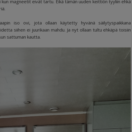
nni kun magneetit eivät tartu. Eikä tämän uuden keittiön tyyliin ehkä
riä.
aapin iso ovi, jota ollaan käytetty hyvänä säilytyspaikkana
Taidetta siihen ei juurikaan mahdu. Ja nyt ollaan tultu ehkäpä toisiin
ssun sattuman kautta.