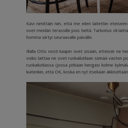
Kävi nimittäin niin, että me eilen laitettiin eteisee
ovet meidän terassille pois tieltä. Tarkoitus oli lait
homma siirtyi seuraavalle päivälle.
Illalla Otto nosti kaapin ovet sisään, etteivät ne h
voiko laittaa ne ovet ruokailutilaan seinää vasten poi
ruokailutilassa (jossa pitkään hengasi kolme kylmälai
kuitenkin, että OK, koska en nyt itsekään äkkiseltää