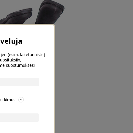
veluja
jen (esim. laitetunniste)
uosituksiin,
emme suostumuksesi
tutkimus