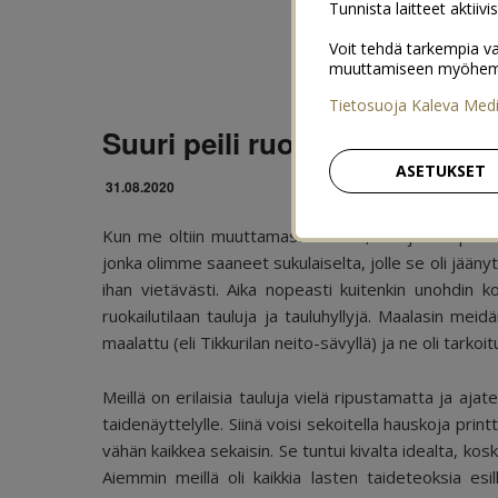
Tunnista laitteet aktiivi
Voit tehdä tarkempia va
muuttamiseen myöhemmin
Tietosuoja Kaleva Med
Suuri peili ruokailutilaan
ASETUKSET
31.08.2020
Kun me oltiin muuttamassa tänne, olin jo alunperin 
jonka olimme saaneet sukulaiselta, jolle se oli jääny
ihan vietävästi. Aika nopeasti kuitenkin unohdin ko
ruokailutilaan tauluja ja tauluhyllyjä. Maalasin meid
maalattu (eli Tikkurilan neito-sävyllä) ja ne oli tarkoi
Meillä on erilaisia tauluja vielä ripustamatta ja ajatel
taidenäyttelylle. Siinä voisi sekoitella hauskoja prin
vähän kaikkea sekaisin. Se tuntui kivalta idealta, kos
Aiemmin meillä oli kaikkia lasten taideteoksia es