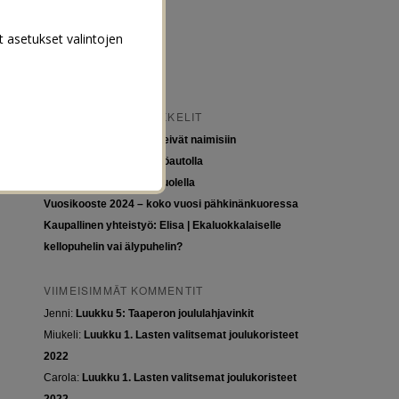
t asetukset valintojen
VIIMEISIMMÄT ARTIKKELIT
Tytöt kuuluvat kouluun, eivät naimisiin
Euroopan roadtrip sähköautolla
Tyttöjen ja tasa-arvon puolella
Vuosikooste 2024 – koko vuosi pähkinänkuoressa
Kaupallinen yhteistyö: Elisa | Ekaluokkalaiselle
kellopuhelin vai älypuhelin?
VIIMEISIMMÄT KOMMENTIT
Jenni
:
Luukku 5: Taaperon joululahjavinkit
Miukeli
:
Luukku 1. Lasten valitsemat joulukoristeet
2022
Carola
:
Luukku 1. Lasten valitsemat joulukoristeet