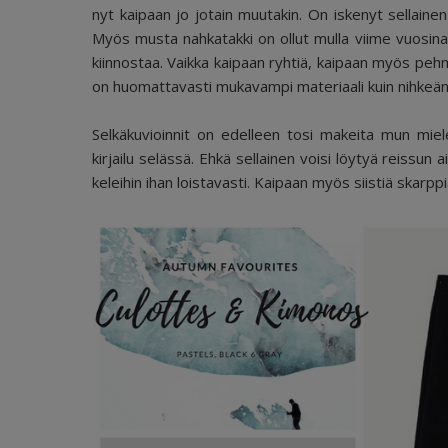
nyt kaipaan jo jotain muutakin. On iskenyt sellain
Myös musta nahkatakki on ollut mulla viime vuosi
kiinnostaa. Vaikka kaipaan ryhtiä, kaipaan myös peh
on huomattavasti mukavampi materiaali kuin nihkeä
Selkäkuvioinnit on edelleen tosi makeita mun mieles
kirjailu selässä. Ehkä sellainen voisi löytyä reissun a
keleihin ihan loistavasti. Kaipaan myös siistiä skarp