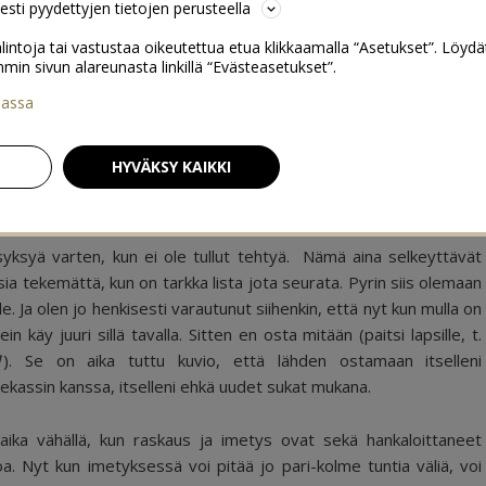
sesti pyydettyjen tietojen perusteella
lintoja tai vastustaa oikeutettua etua klikkaamalla “Asetukset”. Löydä
 sivun alareunasta linkillä “Evästeasetukset”.
iassa
reissulle
13
HYVÄKSY KAIKKI
si viikon tiistaina on tarkoitus suunnata Mall Of Skandinaviaan.
a syksyä varten, kun ei ole tullut tehtyä. Nämä aina selkeyttävät
sia tekemättä, kun on tarkka lista jota seurata. Pyrin siis olemaan
le. Ja olen jo henkisesti varautunut siihenkin, että nyt kun mulla on
in käy juuri sillä tavalla. Sitten en osta mitään (paitsi lapsille, t.
1
). Se on aika tuttu kuvio, että lähden ostamaan itselleni
atekassin kanssa, itselleni ehkä uudet sukat mukana.
ika vähällä, kun raskaus ja imetys ovat sekä hankaloittaneet
 Nyt kun imetyksessä voi pitää jo pari-kolme tuntia väliä, voi