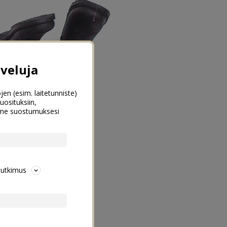
veluja
jen (esim. laitetunniste)
uosituksiin,
emme suostumuksesi
tutkimus