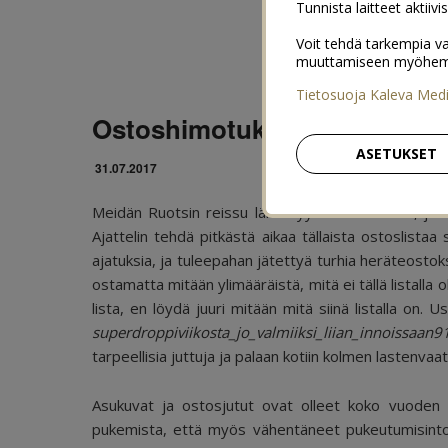
Tunnista laitteet aktiivi
Voit tehdä tarkempia va
muuttamiseen myöhemmin
Tietosuoja Kaleva Med
Ostoshimotuksia Tukholman 
ASETUKSET
31.07.2017
Meidän Ruotsin reissu lähestyy kovaa vauhtia, ja en
Ajattelin tehdä pitkästä aikaa tällaista ostoslista
ajatuksia, ja tuleepahan jätettyä turhia heräteostok
ostamatta mitään ylimääräistä, mitä ei tällä listalla o
lista, en löydä juuri mitään mitä siinä listalla on. Use
superdroppiviikosta_jo_valmiiksi_liian_innoissaan9
tarpeellisia juttuja ja palaan kotiin kolmen lastenva
Asukuvat ja ostosjutut ovat olleet koko vuoden a
pukemista, että myös vähentäneet pukeutumisintoa.