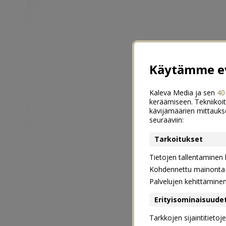
Käytämme ev
Kaleva Media ja sen
40
keräämiseen. Tekniikoit
kävijämäärien mittauks
seuraaviin:
Tarkoitukset
Tietojen tallentaminen la
Kohdennettu mainonta j
Palvelujen kehittämine
Erityisominaisuude
Tarkkojen sijaintitieto