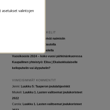
t asetukset valintojen
VIIMEISIMMÄT ARTIKKELIT
Tytöt kuuluvat kouluun, eivät naimisiin
Euroopan roadtrip sähköautolla
Tyttöjen ja tasa-arvon puolella
Vuosikooste 2024 – koko vuosi pähkinänkuoressa
Kaupallinen yhteistyö: Elisa | Ekaluokkalaiselle
kellopuhelin vai älypuhelin?
VIIMEISIMMÄT KOMMENTIT
Jenni
:
Luukku 5: Taaperon joululahjavinkit
Miukeli
:
Luukku 1. Lasten valitsemat joulukoristeet
2022
Carola
:
Luukku 1. Lasten valitsemat joulukoristeet