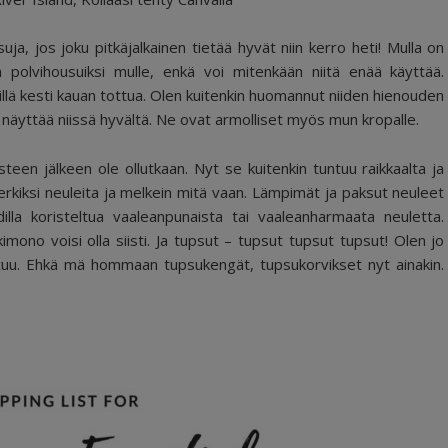
ja, jos joku pitkäjalkainen tietää hyvät niin kerro heti! Mulla on
polvihousuiksi mulle, enkä voi mitenkään niitä enää käyttää.
millä kesti kauan tottua. Olen kuitenkin huomannut niiden hienouden
lo näyttää niissä hyvältä. Ne ovat armolliset myös mun kropalle.
een jälkeen ole ollutkaan. Nyt se kuitenkin tuntuu raikkaalta ja
imerkiksi neuleita ja melkein mitä vaan. Lämpimät ja paksut neuleet
hdilla koristeltua vaaleanpunaista tai vaaleanharmaata neuletta.
kimono voisi olla siisti. Ja tupsut – tupsut tupsut tupsut! Olen jo
ituu. Ehkä mä hommaan tupsukengät, tupsukorvikset nyt ainakin.