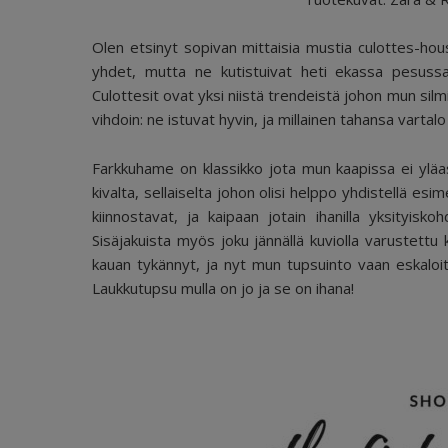
Olen etsinyt sopivan mittaisia mustia culottes-housu
yhdet, mutta ne kutistuivat heti ekassa pesussa 
Culottesit ovat yksi niistä trendeistä johon mun sil
vihdoin: ne istuvat hyvin, ja millainen tahansa varta
Farkkuhame on klassikko jota mun kaapissa ei yläast
kivalta, sellaiselta johon olisi helppo yhdistellä es
kiinnostavat, ja kaipaan jotain ihanilla yksityisko
Sisäjakuista myös joku jännällä kuviolla varustettu 
kauan tykännyt, ja nyt mun tupsuinto vaan eskalo
Laukkutupsu mulla on jo ja se on ihana!