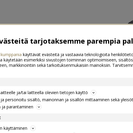
ästeitä tarjotaksemme parempia pal
 kumppania
käyttävät evästeitä ja vastaavia teknologioita henkilötieto
a käytetään esimerkiksi sivustojen toiminnan optimoimiseen, sisältös
een, markkinointiin sekä tarkoituksenmukaisiin mainoksiin. Tarvits
itteelle ja/tai laitteella olevien tietojen käyttö
a personoitu sisältö, mainonnan ja sisällön mittaaminen sekä yleisö
n ja parantaminen
t
jen käyttäminen