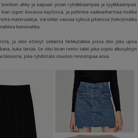
en bomber-ähky ja kaipaan jotain ryhdikkäämpää ja tyylikkäämpää.
na ihan super kovassa käytössä, ja pehmeä vaaleanharmaa mokka
meitä materiaaleja. Varsinkin vauvaa sylissä pitäessä (teko)mokka
nnahkea keinonahka.
tä, ja olen etsinyt sellaista farkkutakkia jossa olisi joku upea
ikana, kuka tietää. Se olisi kivan rento takki joka sopisi alkusyksyn
pia bleiseriä, joka ryhdistäisi muuten rennompaa asua.