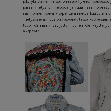
joku yksittäinen reissu onnistua hyvinkin paidassa, 
joissa imetys on helppoa ja ruuan saa nopeasti e
säännöllinen päivällä tapahtuva imetys kuuluu mei
imetysitsevarmuus on kasvanut tässä kuukausien aika
toppi oli ihan must-juttu, nyt en ole käyttänyt 
aikapäiviin.