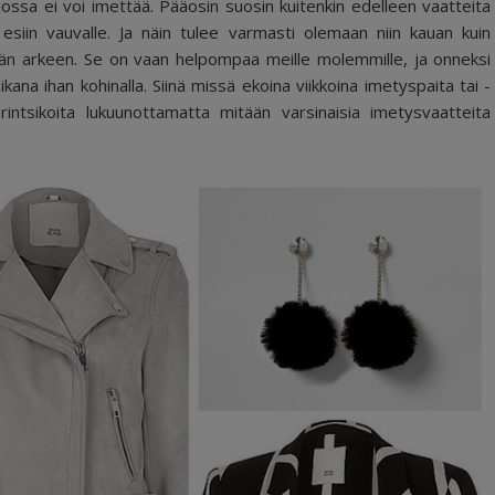
jossa ei voi imettää. Pääosin suosin kuitenkin edelleen vaatteita
siin vauvalle. Ja näin tulee varmasti olemaan niin kauan kuin
dän arkeen. Se on vaan helpompaa meille molemmille, ja onneksi
na ihan kohinalla. Siinä missä ekoina viikkoina imetyspaita tai -
rintsikoita lukuunottamatta mitään varsinaisia imetysvaatteita