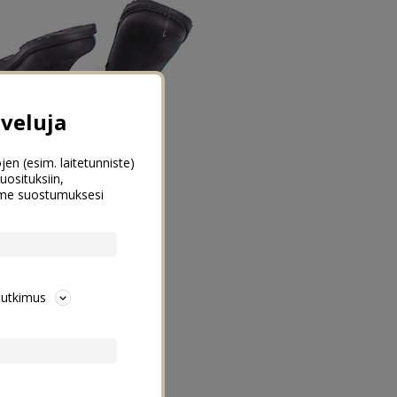
veluja
jen (esim. laitetunniste)
uosituksiin,
emme suostumuksesi
tutkimus