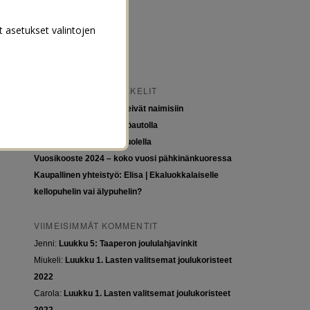
t asetukset valintojen
VIIMEISIMMÄT ARTIKKELIT
Tytöt kuuluvat kouluun, eivät naimisiin
Euroopan roadtrip sähköautolla
Tyttöjen ja tasa-arvon puolella
Vuosikooste 2024 – koko vuosi pähkinänkuoressa
Kaupallinen yhteistyö: Elisa | Ekaluokkalaiselle
kellopuhelin vai älypuhelin?
VIIMEISIMMÄT KOMMENTIT
Jenni
:
Luukku 5: Taaperon joululahjavinkit
Miukeli
:
Luukku 1. Lasten valitsemat joulukoristeet
2022
Carola
:
Luukku 1. Lasten valitsemat joulukoristeet