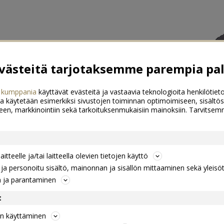
ästeitä tarjotaksemme parempia pal
 kumppania
käyttävät evästeitä ja vastaavia teknologioita henkilötieto
a käytetään esimerkiksi sivustojen toiminnan optimoimiseen, sisältös
een, markkinointiin sekä tarkoituksenmukaisiin mainoksiin. Tarvits
itteelle ja/tai laitteella olevien tietojen käyttö
a personoitu sisältö, mainonnan ja sisällön mittaaminen sekä yleisö
n ja parantaminen
t
jen käyttäminen