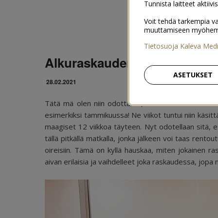
Tunnista laitteet aktiivi
Voit tehdä tarkempia va
muuttamiseen myöhemmin
Tietosuoja Kaleva Med
Alkuraskauden oireet – raska
ASETUKSET
28.02.2021
Tätä mä olen niin odottanut, että saan kertoa näi
esimerkiksi tammikuussa! Ne viikot tuntui niin käsitt
maagiset 12 viikkoa täyteen. Nyt odotellaan sitä, et
tällä pitkällä matkalla, jonka jälkeen voi taas rent
oireisiin. Tämä on kyllä hauskaa, miten jokainen ra
aivan erilaisia ja vaihdelleet joka raskaudessa, jop