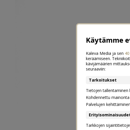
Käytämme ev
Kaleva Media ja sen
40
keräämiseen. Tekniikoit
kävijämäärien mittauks
seuraaviin:
Tarkoitukset
Tietojen tallentaminen la
Kohdennettu mainonta j
Palvelujen kehittämine
Erityisominaisuude
Tarkkojen sijaintitieto