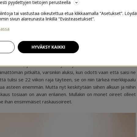
sesti pyydettyjen tietojen perusteella
lintoja tai vastustaa oikeutettua etua klikkaamalla “Asetukset”. Löydä
 sivun alareunasta linkillä “Evästeasetukset”.
iassa
usviikot 4-12
0
HYVÄKSY KAIKKI
stä oireista, joiden vuoksi myös työnteko oli hieman haastavaa
ämättömän pitkältä, varsinkin aluksi, kun odotti vaan että saisi ne
tä tulisi se 22 viikon raja täyteen, se on niin tärkeä merkkipaalu
outua asteen enemmän. Mutta nyt keskitytään siihen alkuun ja niihin
skaus tosiaan on aivan erilainen. Mullakin on monet oireet olleet
a ne ihan ensimmäiset raskausoireet.