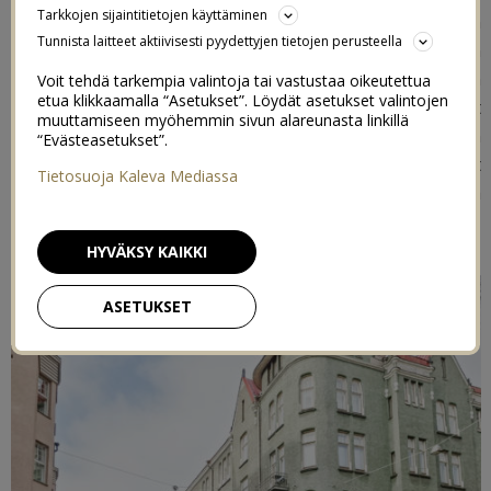
Tarkkojen sijaintitietojen käyttäminen
pitkään, että millainen jakso sieltä tulee ulos ja millaisen
Tunnista laitteet aktiivisesti pyydettyjen tietojen perusteella
vastaanoton se saa. Mutta sain huomata, että ihan
turhaan jännitti. Jakso oli just sellainen kuin meidän
Voit tehdä tarkempia valintoja tai vastustaa oikeutettua
etua klikkaamalla “Asetukset”. Löydät asetukset valintojen
kokemuskin, positiivinen ja mahtava kokemus ja hyvät
muuttamiseen myöhemmin sivun alareunasta linkillä
fiilikset! Jakson myötä oon saanut roppakaupalla ihan
“Evästeasetukset”.
mieletöntä palautetta teiltä ihanilta, ja se on tuntunut
Tietosuoja Kaleva Mediassa
ihan älyttömän hyvältä. Miten ihania ihmisiä siellä
ruutujen takana onkaan, ei voi kuin ihmetellä ja ihailla.
HYVÄKSY KAIKKI
ASETUKSET