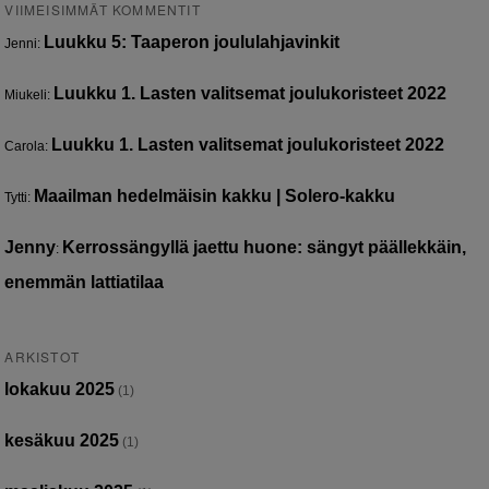
VIIMEISIMMÄT KOMMENTIT
Luukku 5: Taaperon joululahjavinkit
Jenni
:
Luukku 1. Lasten valitsemat joulukoristeet 2022
Miukeli
:
Luukku 1. Lasten valitsemat joulukoristeet 2022
Carola
:
Maailman hedelmäisin kakku | Solero-kakku
Tytti
:
Jenny
Kerrossängyllä jaettu huone: sängyt päällekkäin,
:
enemmän lattiatilaa
ARKISTOT
lokakuu 2025
(1)
kesäkuu 2025
(1)