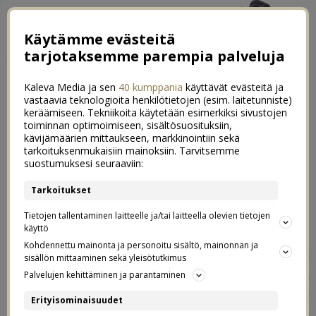
Käytämme evästeitä
tarjotaksemme parempia palveluja
Kaleva Media ja sen
40 kumppania
käyttävät evästeitä ja
vastaavia teknologioita henkilötietojen (esim. laitetunniste)
keräämiseen. Tekniikoita käytetään esimerkiksi sivustojen
toiminnan optimoimiseen, sisältösuosituksiin,
←
10 suoraa kysymystä rahasta osa 4
kävijämäärien mittaukseen, markkinointiin sekä
tarkoituksenmukaisiin mainoksiin. Tarvitsemme
Hetkiä viikonlopulta
→
suostumuksesi seuraaviin:
Maaliskuun meiningit
Tarkoitukset
0
Tietojen tallentaminen laitteelle ja/tai laitteella olevien tietojen
31.03.2022
käyttö
Kohdennettu mainonta ja personoitu sisältö, mainonnan ja
Sinne meni maaliskuukin ja olen oikeastaan tosi
sisällön mittaaminen sekä yleisötutkimus
helpottunut. Maaliskuussa tuli ulos meidän Rikkaat &
Palvelujen kehittäminen ja parantaminen
Rahattomat -jakso, jota oltiin jännitetty jo 1,5 vuoden
Erityisominaisuudet
ajan. Oli jännittävää ja pelottavaakin odottaa näin