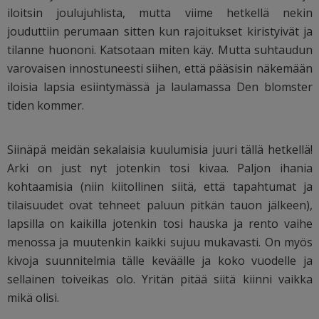
iloitsin joulujuhlista, mutta viime hetkellä nekin
jouduttiin perumaan sitten kun rajoitukset kiristyivät ja
tilanne huononi. Katsotaan miten käy. Mutta suhtaudun
varovaisen innostuneesti siihen, että pääsisin näkemään
iloisia lapsia esiintymässä ja laulamassa Den blomster
tiden kommer.
Siinäpä meidän sekalaisia kuulumisia juuri tällä hetkellä!
Arki on just nyt jotenkin tosi kivaa. Paljon ihania
kohtaamisia (niin kiitollinen siitä, että tapahtumat ja
tilaisuudet ovat tehneet paluun pitkän tauon jälkeen),
lapsilla on kaikilla jotenkin tosi hauska ja rento vaihe
menossa ja muutenkin kaikki sujuu mukavasti. On myös
kivoja suunnitelmia tälle keväälle ja koko vuodelle ja
sellainen toiveikas olo. Yritän pitää siitä kiinni vaikka
mikä olisi.