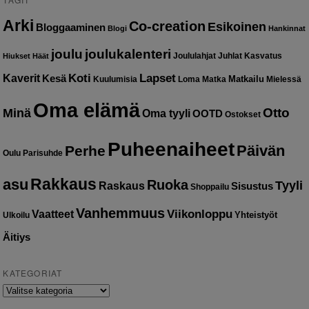
Arki
Co-creation
Esikoinen
Bloggaaminen
Blogi
Hankinnat
joulu
joulukalenteri
Joululahjat
Juhlat
Kasvatus
Hiukset
Häät
Kaverit
Koti
Lapset
Kesä
Matkailu
Kuulumisia
Loma
Matka
Mielessä
Oma elämä
Otto
Minä
Oma tyyli
OOTD
Ostokset
Puheenaiheet
Päivän
Perhe
Oulu
Parisuhde
Rakkaus
asu
Ruoka
Tyyli
Raskaus
Sisustus
Shoppailu
Vanhemmuus
Vaatteet
Viikonloppu
Yhteistyöt
Ulkoilu
Äitiys
KATEGORIAT
Kategoriat