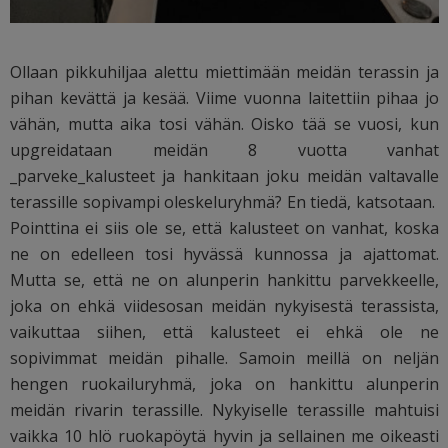
Ollaan pikkuhiljaa alettu miettimään meidän terassin ja
pihan kevättä ja kesää. Viime vuonna laitettiin pihaa jo
vähän, mutta aika tosi vähän. Oisko tää se vuosi, kun
upgreidataan meidän 8 vuotta vanhat
_parveke_kalusteet ja hankitaan joku meidän valtavalle
terassille sopivampi oleskeluryhmä? En tiedä, katsotaan.
Pointtina ei siis ole se, että kalusteet on vanhat, koska
ne on edelleen tosi hyvässä kunnossa ja ajattomat.
Mutta se, että ne on alunperin hankittu parvekkeelle,
joka on ehkä viidesosan meidän nykyisestä terassista,
vaikuttaa siihen, että kalusteet ei ehkä ole ne
sopivimmat meidän pihalle. Samoin meillä on neljän
hengen ruokailuryhmä, joka on hankittu alunperin
meidän rivarin terassille. Nykyiselle terassille mahtuisi
vaikka 10 hlö ruokapöytä hyvin ja sellainen me oikeasti