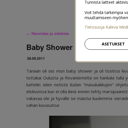
Tunnista laitteet aktiivi
Voit tehdä tarkempia va
muuttamiseen myöhemmin
Tietosuoja Kaleva Med
←
Neuvolaa ja ostoksia
ASETUKSET
Baby Shower
28.08.2011
Tänään oli siis mun baby shower ja oli tositosi 
tottakai Oulusta ja Rovaniemeltä on hankala tulla yh
kattelin eilen netistä liudan ”masukakkujen” ohjei
elokuvissa kun ei olla ikinä ennen tehty marsipaanis
vakavaa ole ja hyvälle se maistui kuulemma vieraiden
vähän kuvasatoa: