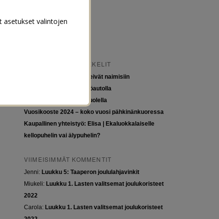
t asetukset valintojen
VIIMEISIMMÄT ARTIKKELIT
Tytöt kuuluvat kouluun, eivät naimisiin
Euroopan roadtrip sähköautolla
Tyttöjen ja tasa-arvon puolella
Vuosikooste 2024 – koko vuosi pähkinänkuoressa
Kaupallinen yhteistyö: Elisa | Ekaluokkalaiselle
kellopuhelin vai älypuhelin?
VIIMEISIMMÄT KOMMENTIT
Jenni
:
Luukku 5: Taaperon joululahjavinkit
Miukeli
:
Luukku 1. Lasten valitsemat joulukoristeet
2022
Carola
:
Luukku 1. Lasten valitsemat joulukoristeet