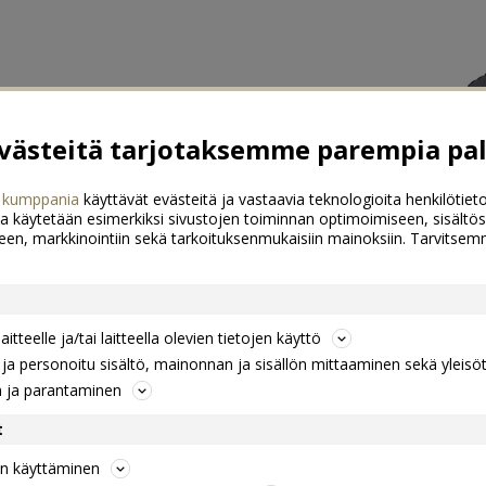
ästeitä tarjotaksemme parempia pal
 kumppania
käyttävät evästeitä ja vastaavia teknologioita henkilötieto
a käytetään esimerkiksi sivustojen toiminnan optimoimiseen, sisältös
een, markkinointiin sekä tarkoituksenmukaisiin mainoksiin. Tarvits
itteelle ja/tai laitteella olevien tietojen käyttö
a personoitu sisältö, mainonnan ja sisällön mittaaminen sekä yleisö
n ja parantaminen
t
jen käyttäminen