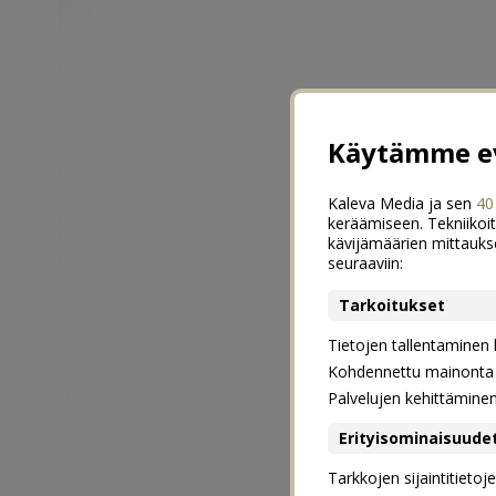
Käytämme ev
Kaleva Media ja sen
40
keräämiseen. Tekniikoit
kävijämäärien mittauks
seuraaviin:
Tarkoitukset
Tietojen tallentaminen la
Kohdennettu mainonta j
Palvelujen kehittämine
Erityisominaisuude
Tarkkojen sijaintitieto