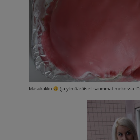
Masukakku
(ja ylimääräiset saummat mekossa :