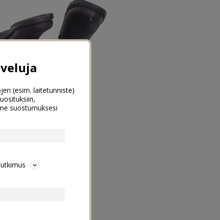
veluja
jen (esim. laitetunniste)
uosituksiin,
emme suostumuksesi
tutkimus