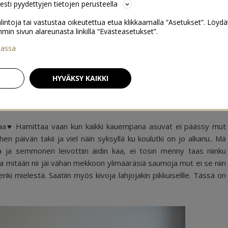
sesti pyydettyjen tietojen perusteella
lintoja tai vastustaa oikeutettua etua klikkaamalla “Asetukset”. Löydä
 sivun alareunasta linkillä “Evästeasetukset”.
iassa
Masuasukille juttuja
→
HYVÄKSY KAIKKI
17
kivaa♥ Hamittaa vaan kun kaikki kauempana asuvat ei päässy mut
en päivän takii ja viel näin syksyllä ku koulutki on jo alkanu.. Mä
ta ja semmonen leivottiin äidin kaa, ei tosin menny taas niinku
ta mitään nii jäi vähän mekkoon ylimääräsiä saumoja mut ei se niin
ki mielestä. Saatiin myös kivoja lahjojakin pikkuisellle. Tässä on