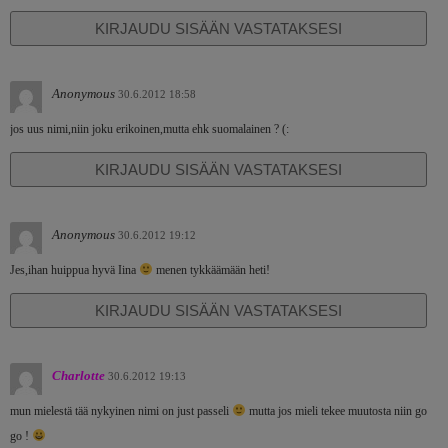
KIRJAUDU SISÄÄN VASTATAKSESI
Anonymous
30.6.2012 18:58
jos uus nimi,niin joku erikoinen,mutta ehk suomalainen ? (:
KIRJAUDU SISÄÄN VASTATAKSESI
Anonymous
30.6.2012 19:12
Jes,ihan huippua hyvä Iina
menen tykkäämään heti!
KIRJAUDU SISÄÄN VASTATAKSESI
Charlotte
30.6.2012 19:13
mun mielestä tää nykyinen nimi on just passeli
mutta jos mieli tekee muutosta niin go
go !