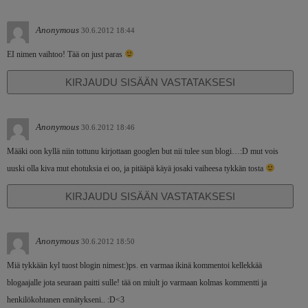
Anonymous
30.6.2012 18:44
EI nimen vaihtoo! Tää on just paras
KIRJAUDU SISÄÄN VASTATAKSESI
Anonymous
30.6.2012 18:46
Määki oon kyllä niin tottunu kirjottaan googlen but nii tulee sun blogi…:D mut vois
uuski olla kiva mut ehotuksia ei oo, ja pitääpä käyä josaki vaiheesa tykkän tosta
KIRJAUDU SISÄÄN VASTATAKSESI
Anonymous
30.6.2012 18:50
Miä tykkään kyl tuost blogin nimest:)ps. en varmaa ikinä kommentoi kellekkää
blogaajalle jota seuraan paitti sulle! tää on miult jo varmaan kolmas kommentti ja
henkilökohtanen ennätykseni.. :D<3