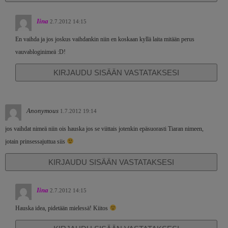
Iina
2.7.2012 14:15
En vaihda ja jos joskus vaihdankin niin en koskaan kyllä laita mitään perus
vauvabloginimeä :D!
KIRJAUDU SISÄÄN VASTATAKSESI
Anonymous
1.7.2012 19:14
jos vaihdat nimeä niin ois hauska jos se viittais jotenkin epäsuorasti Tiaran nimeen,
jotain prinsessajuttua siis
KIRJAUDU SISÄÄN VASTATAKSESI
Iina
2.7.2012 14:15
Hauska idea, pidetään mielessä! Kiitos