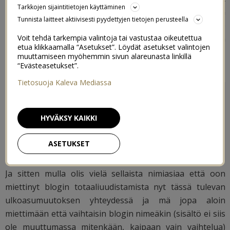
Tarkkojen sijaintitietojen käyttäminen
siitä sellaista kuin halusin ennen kuin vasta tänään
Tunnista laitteet aktiivisesti pyydettyjen tietojen perusteella
istuttuani kunnolla alas sitä pähkäilemään. Kiitos teille
muutamille tykänneille jotka jotenkin kummasti tuon
Voit tehdä tarkempia valintoja tai vastustaa oikeutettua
etua klikkaamalla “Asetukset”. Löydät asetukset valintojen
sivun löysitte siitä huolimatta jo ennen tätä päivää!
muuttamiseen myöhemmin sivun alareunasta linkillä
“Evästeasetukset”.
Tietosuoja Kaleva Mediassa
HYVÄKSY KAIKKI
ASETUKSET
Ja sitten mulla olis vielä sellaista nimiasiaa että oon
miettinyt blogin totaaliuudistamista nyt tässä tulevan
ulkoasumuutoksen yhteydessä ja mä jopa aloin
miettimään että vaihtaisin blogin nimeäkin (sisältö ei siis
ole muuttumassa mitenkään, kaipaan vain vaihtelua)