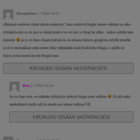
Anonymous
1.7.2012 16:02
ulkoasun uudistus riittää oikein mainiosti ! mun mielestä blogin nimen vaihtelu on aika
tyhmää koska se on just se mistä tietää et se on just se blogi tai sillee.. vaikee selittää mut
kuitenki
ja se on ihan sikaärsyttävää ku on tottunu hakeen googlesta tietyllä nimellä
ja sit ei muistakkaa uutta nimee eikä välttämättä enää löydä koko blogia :s mulle on
käyny noin monen hyvän blogin kans.
KIRJAUDU SISÄÄN VASTATAKSESI
Iina
2.7.2012 14:14
Se on ihan totta, en mäkään tykkää jos jonkun blogin nimi vaihtuu
En tiiä mikä
mielenhäiriö mulle tuli ku mietin ees nimen vaihtoa XD
KIRJAUDU SISÄÄN VASTATAKSESI