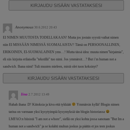
KIRJAUDU SISÄÄN VASTATAKSESI
Anonymous
30.6.2012 20:43
EI NIMEN MUUTOSTA TODELLAKAAN! Mutta jos jostain syystä vaihat nimen
niin EI MISSÄÄN NIMESSÄ SUOMALAISTA!! Tämä on PERSOONALLINEN,
ERIKOINEN, EI-SUOMALAINEN yms…! Mutta tässä idea: muuta nimen”kirjaimia”,
eli siis kirjoita erilaisella ”tekstillä” tuo nimi. Jos ymmärsit…? But i’m human not a
sandwich. Ihana nimi! Tuli muuten mieleen, mistä olet tuon keksinyt?
KIRJAUDU SISÄÄN VASTATAKSESI
Iina
2.7.2012 13:49
Hahah ihana :D! Kiitoksia ja kiva että tykkäät
Ymmärsin kyllä! Blogin nimen
tarina on varmaan yksi kysytyimpiä kysymyksiä tän blogin historiassa
LMFAO:n biisistä ”I am not a whore”, siellä on yksi kohta jossa sanotaan ”But Im a
human not a sandwich” ja se kolahti muhun joskus ja päätin et jos teen joskus