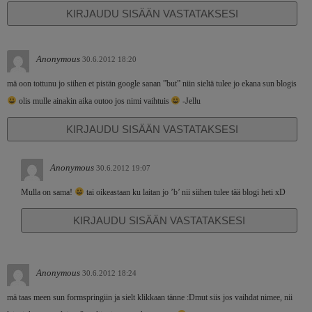
KIRJAUDU SISÄÄN VASTATAKSESI
Anonymous
30.6.2012 18:20
mä oon tottunu jo siihen et pistän google sanan ”but” niin sieltä tulee jo ekana sun blogis
olis mulle ainakin aika outoo jos nimi vaihtuis
-Jellu
KIRJAUDU SISÄÄN VASTATAKSESI
Anonymous
30.6.2012 19:07
Mulla on sama!
tai oikeastaan ku laitan jo ’b’ nii siihen tulee tää blogi heti xD
KIRJAUDU SISÄÄN VASTATAKSESI
Anonymous
30.6.2012 18:24
mä taas meen sun formspringiin ja sielt klikkaan tänne :Dmut siis jos vaihdat nimee, nii