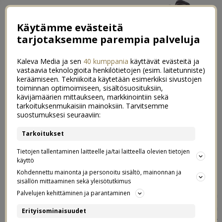
Käytämme evästeitä
tarjotaksemme parempia palveluja
Kaleva Media ja sen
40 kumppania
käyttävät evästeitä ja
vastaavia teknologioita henkilötietojen (esim. laitetunniste)
keräämiseen. Tekniikoita käytetään esimerkiksi sivustojen
toiminnan optimoimiseen, sisältösuosituksiin,
←
Toivepostaus: Vauva-Iina
kävijämäärien mittaukseen, markkinointiin sekä
tarkoituksenmukaisiin mainoksiin. Tarvitsemme
Viikonlopun kuulumisia ja ihana paketti!
→
suostumuksesi seuraaviin:
Tykkää meistä facebookissa +
Tarkoitukset
93
Nimiasiaa!
Tietojen tallentaminen laitteelle ja/tai laitteella olevien tietojen
käyttö
Kohdennettu mainonta ja personoitu sisältö, mainonnan ja
30.06.2012
sisällön mittaaminen sekä yleisötutkimus
Palvelujen kehittäminen ja parantaminen
Eli mäkin päätin tehdä mun blogille
facebook -sivun
kun
sitä on usein pyydelty! Tein tuon sivuston jo varmaan
Erityisominaisuudet
kuukausi sitten mutta tekniikan ihmelapsena en saanut