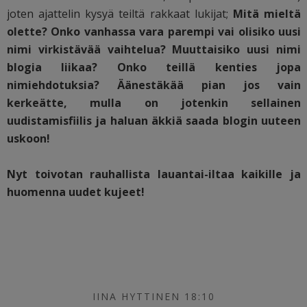
joten ajattelin kysyä teiltä rakkaat lukijat;
Mitä mieltä
olette?
Onko vanhassa vara parempi vai olisiko uusi
nimi virkistävää vaihtelua? Muuttaisiko uusi nimi
blogia liikaa? Onko teillä kenties jopa
nimiehdotuksia? Äänestäkää pian jos vain
kerkeätte, mulla on jotenkin sellainen
uudistamisfiilis ja haluan äkkiä saada blogin uuteen
uskoon!
Nyt toivotan rauhallista lauantai-iltaa kaikille ja
huomenna uudet kujeet!
IINA HYTTINEN 18:10