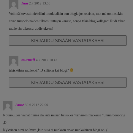
Iina
2.7.2012 13:53
Voii mä kovasti mielelläni muokkalisin sun blogia jos osaisin, mut mä oon itsekin
aivan tumpelo näiden ulkoasujuttujen kanssa, senpä takia blogikollegani Rudi tekee
mulle tän ulkoasu-uudistuksen!
KIRJAUDU SISÄÄN VASTATAKSESI
murmeli
4.7.2012 10:42
tekisköhän mullekki? ;D silläkin kai blogi?
KIRJAUDU SISÄÄN VASTATAKSESI
Anne
30.6.2012 22:06
Nounou, jos vaihat nimeä älä laita mitään beisikkii ”tirriäisen matkassa ”, niiin boooring
;D
Nykyinen nimi on hyvä ,kun siitä ei niinkään arvaa minkälainen blogi on .(: