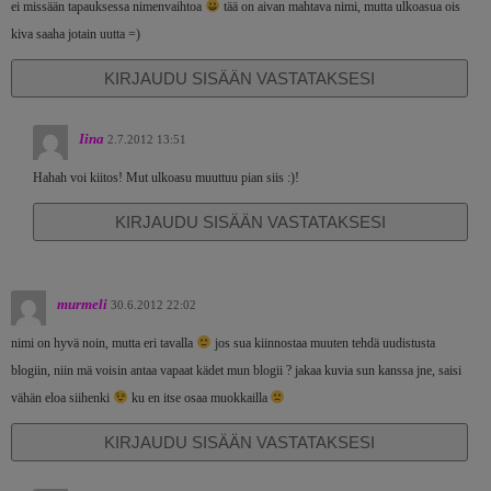
ei missään tapauksessa nimenvaihtoa
tää on aivan mahtava nimi, mutta ulkoasua ois
kiva saaha jotain uutta =)
KIRJAUDU SISÄÄN VASTATAKSESI
Iina
2.7.2012 13:51
Hahah voi kiitos! Mut ulkoasu muuttuu pian siis :)!
KIRJAUDU SISÄÄN VASTATAKSESI
murmeli
30.6.2012 22:02
nimi on hyvä noin, mutta eri tavalla
jos sua kiinnostaa muuten tehdä uudistusta
blogiin, niin mä voisin antaa vapaat kädet mun blogii ? jakaa kuvia sun kanssa jne, saisi
vähän eloa siihenki
ku en itse osaa muokkailla
KIRJAUDU SISÄÄN VASTATAKSESI