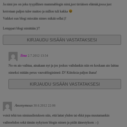
Ja nimi jos on joku tyypillinen mammablogin nimi,just tirriäisen elämää,jossa just
kerrotaan paljon tulee maitoo ja millon tuli kakka
Vaikkei sun blogi missään nimes mikää sellai:)!
Lemppari blogi nimittäin:)!!
KIRJAUDU SISÄÄN VASTATAKSESI
Iina
2.7.2012 13:54
No en aio vaihtaa, ainakaan nyt ja jos joskus vaihdankin niin en koskaan aio laittaa
nimeksi mitään perus vauvabloginimeä :D! Kiitoksia paljon ihana!
KIRJAUDU SISÄÄN VASTATAKSESI
Anonymous
30.6.2012 22:06
voisit tehä ton nimiuudistuksen niin, että laitat yhden tai ehkä jopa muutamankin
vaihtoehdon sekä tämän nykyisen blogin nimen ja pidät äänestyksen :–)