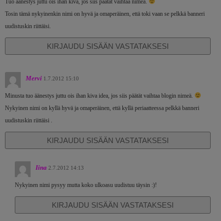
Tuo äänestys juttu ois ihan kiva, jos siis päätät vaihtaa nimeä.
Tosin tämä nykyinenkin nimi on hyvä ja omaperäinen, että toki vaan se pelkkä banneri
uudistuskin riittäisi.
KIRJAUDU SISÄÄN VASTATAKSESI
Mervi
1.7.2012 15:10
Minusta tuo äänestys juttu ois ihan kiva idea, jos siis päätät vaihtaa blogin nimeä.
Nykyinen nimi on kyllä hyvä ja omaperäinen, että kyllä periaatteessa pelkkä banneri
uudistuskin riittäisi .
KIRJAUDU SISÄÄN VASTATAKSESI
Iina
2.7.2012 14:13
Nykyinen nimi pysyy mutta koko ulkoasu uudistuu täysin :)!
KIRJAUDU SISÄÄN VASTATAKSESI