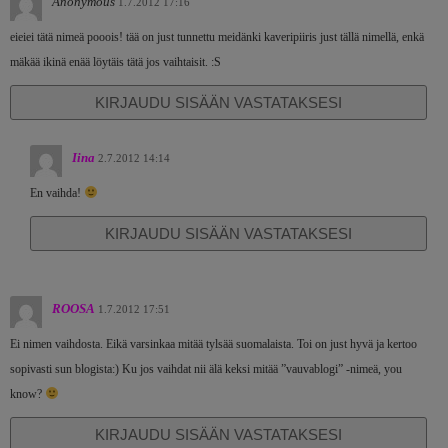
Anonymous
1.7.2012 17:16
eieiei tätä nimeä pooois! tää on just tunnettu meidänki kaveripiiris just tällä nimellä, enkä
mäkää ikinä enää löytäis tätä jos vaihtaisit. :S
KIRJAUDU SISÄÄN VASTATAKSESI
Iina
2.7.2012 14:14
En vaihda!
KIRJAUDU SISÄÄN VASTATAKSESI
ROOSA
1.7.2012 17:51
Ei nimen vaihdosta. Eikä varsinkaa mitää tylsää suomalaista. Toi on just hyvä ja kertoo
sopivasti sun blogista:) Ku jos vaihdat nii älä keksi mitää ”vauvablogi” -nimeä, you
know?
KIRJAUDU SISÄÄN VASTATAKSESI