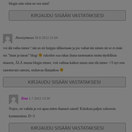
blogin niin siinä on sen nimi!
KIRJAUDU SISÄÄN VASTATAKSESI
Anonymous
30.6.2012 21:04
voi älä vaiha nimee ! tää on nii huippu tällasenaan ja jos vaihat tän nimen nii se ei enää
ois ”iinan ja tiaran” blogi
rukoilen sua rakas ihana tuntematon mutta täydellisin
iinasein, ÄLÄ muuta blogin nimee, voit vaihtaa kaiken muun mut elä nimee </3 nyt oon
sanottavani sanonu, mukavaa illanjatkoa
KIRJAUDU SISÄÄN VASTATAKSESI
Iina
2.7.2012 13:50
Nojoo, en vaihda ja voi apua miten ihanasti sanoit! Kiitoksia paljon sulosesta
kommentista :D<3
KIRJAUDU SISÄÄN VASTATAKSESI