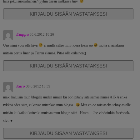
laita joku suomalainen? tyyliin tiaran matkassa tmv.
KIRJAUDU SISÄÄN VASTATAKSESI
Emppu
30.6.2012 18:26
Uus nimi vois olla kiva
ei mulla sillee nimi-ideaa tosin oo
mutta ei ainakaan
mitään perus Iinan ja Tiaran elämää. Pitää olla erilainen;)
KIRJAUDU SISÄÄN VASTATAKSESI
Karo
30.6.2012 18:39
mäki haluisin mun blogille uuden nimen ku oon pitäny sitä samaa nimeä AINA enkä
tykkää edes siitä, ei kuvaa mitenkää mun blogia..
Mut en oo toistaseks tehny asialle
mitään ku kaikki kuitenki muistaa mun blogin siitä.. Hmm… Jee vihdoinkin facebook-
sivu ♥
KIRJAUDU SISÄÄN VASTATAKSESI