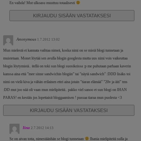
En vaihda! Mut ulkoasu muuttuu totaalisesti
KIRJAUDU SISÄÄN VASTATAKSESI
Anonymous
1.7.2012 13:02
Mun mielestä ei kannata vaihtaa nimeä, koska nimi on se mistä blogi tunnetaan ja
muistetaan. Monet löytää sen avulla blogin googlesta mutta uus nimi vois vaikeuttaa
blogin löytymistä.. itellä on toki sun blogi suosikeissa :p me puhutaan parhaan kaverin
kanssa aina että ”mee sinne sandwichin blogiin” tai ”näytä sandwich” :DDD lisäks toi
nimi on vielä kiva ja vähän erilainen ettei aina jotain ”tiaran elämää” ”20v ja äiti” tms
:DD mut joo nää oli vaan mun mielipiteitä.. pakko viel sanoo et sun blogi on IHAN
PARAS! en kestäis jos lopettaisit bloggaamisen ! pussaa tiaraa mun puolesta <3
KIRJAUDU SISÄÄN VASTATAKSESI
Iina
2.7.2012 14:13
Se on aivan totta, nimestäänhän se blogi tunnetaan
Ihania mielipiteitä sulla ja