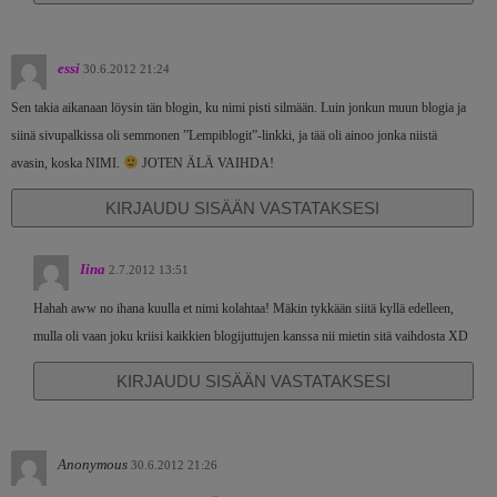
essi
30.6.2012 21:24
Sen takia aikanaan löysin tän blogin, ku nimi pisti silmään. Luin jonkun muun blogia ja
siinä sivupalkissa oli semmonen ”Lempiblogit”-linkki, ja tää oli ainoo jonka niistä
avasin, koska NIMI.
JOTEN ÄLÄ VAIHDA!
KIRJAUDU SISÄÄN VASTATAKSESI
Iina
2.7.2012 13:51
Hahah aww no ihana kuulla et nimi kolahtaa! Mäkin tykkään siitä kyllä edelleen,
mulla oli vaan joku kriisi kaikkien blogijuttujen kanssa nii mietin sitä vaihdosta XD
KIRJAUDU SISÄÄN VASTATAKSESI
Anonymous
30.6.2012 21:26