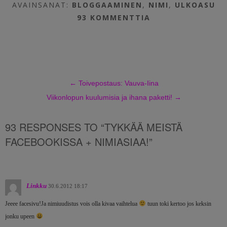
AVAINSANAT:
BLOGGAAMINEN
,
NIMI
,
ULKOASU
93 KOMMENTTIA
←
Toivepostaus: Vauva-Iina
Viikonlopun kuulumisia ja ihana paketti!
→
93 RESPONSES TO “TYKKÄÄ MEISTÄ
FACEBOOKISSA + NIMIASIAA!”
Linkku
30.6.2012 18:17
Jeeee facesivu!Ja nimiuudistus vois olla kivaa vaihtelua
tuun toki kertoo jos keksin
jonku upeen