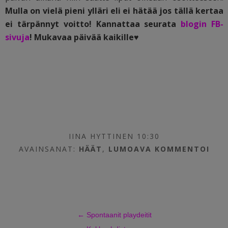
Mulla on vielä pieni ylläri eli ei hätää jos tällä kertaa
ei tärpännyt voitto! Kannattaa seurata
blogin FB-
sivuja
! Mukavaa päivää kaikille♥
IINA HYTTINEN 10:30
AVAINSANAT:
HÄÄT
,
LUMOAVA
KOMMENTOI
←
Spontaanit playdeitit