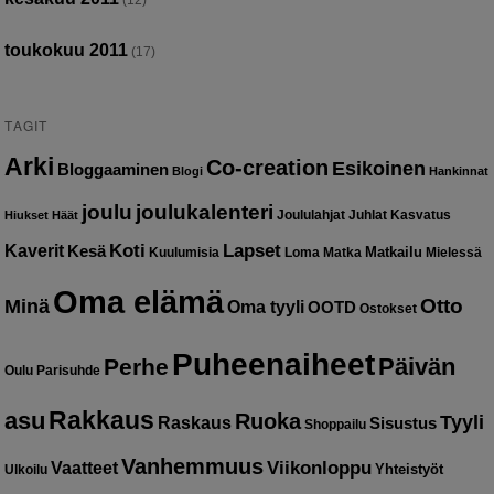
(12)
toukokuu 2011
(17)
TAGIT
Arki
Co-creation
Esikoinen
Bloggaaminen
Blogi
Hankinnat
joulu
joulukalenteri
Joululahjat
Juhlat
Kasvatus
Hiukset
Häät
Kaverit
Koti
Lapset
Kesä
Matkailu
Kuulumisia
Loma
Matka
Mielessä
Oma elämä
Otto
Minä
Oma tyyli
OOTD
Ostokset
Puheenaiheet
Päivän
Perhe
Oulu
Parisuhde
Rakkaus
asu
Ruoka
Tyyli
Raskaus
Sisustus
Shoppailu
Vanhemmuus
Vaatteet
Viikonloppu
Yhteistyöt
Ulkoilu