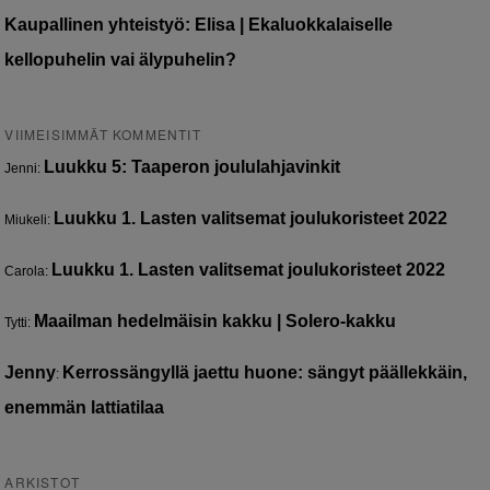
Kaupallinen yhteistyö: Elisa | Ekaluokkalaiselle
kellopuhelin vai älypuhelin?
VIIMEISIMMÄT KOMMENTIT
Luukku 5: Taaperon joululahjavinkit
Jenni
:
Luukku 1. Lasten valitsemat joulukoristeet 2022
Miukeli
:
Luukku 1. Lasten valitsemat joulukoristeet 2022
Carola
:
Maailman hedelmäisin kakku | Solero-kakku
Tytti
:
Jenny
Kerrossängyllä jaettu huone: sängyt päällekkäin,
:
enemmän lattiatilaa
ARKISTOT