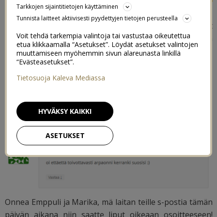
Tarkkojen sijaintitietojen käyttäminen
Lumoavan
kanssa järjestetty I love me -
Tunnista laitteet aktiivisesti pyydettyjen tietojen perusteella
messulippuarvonta päättyi eilen ja nyt on voittajat
Voit tehdä tarkempia valintoja tai vastustaa oikeutettua
selvillä! Arvoin kaksi paria lippuja ja itselleen kaksi lippua
etua klikkaamalla “Asetukset”. Löydät asetukset valintojen
voittivat onnekkaasti tälläiset kommentit:
muuttamiseen myöhemmin sivun alareunasta linkillä
“Evästeasetukset”.
Tietosuoja Kaleva Mediassa
HYVÄKSY KAIKKI
ASETUKSET
Onnea Emppuli ja Marika, mä laitan teille s-postia tämän
päivän aikana niin saatte liput oikeaan osoitteeseen!