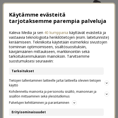
Käytämme evästeitä
tarjotaksemme parempia palveluja
Kaleva Media ja sen
40 kumppania
käyttävät evästeitä ja
vastaavia teknologioita henkilötietojen (esim. laitetunniste)
keräämiseen. Tekniikoita käytetään esimerkiksi sivustojen
toiminnan optimoimiseen, sisältösuosituksiin,
←
Spontaanit playdeitit
kävijämäärien mittaukseen, markkinointiin sekä
tarkoituksenmukaisiin mainoksiin. Tarvitsemme
Kakkuahdistus
→
suostumuksesi seuraaviin:
Messulippuarvonnan voittajat!
Tarkoitukset
0
Tietojen tallentaminen laitteelle ja/tai laitteella olevien tietojen
03.10.2013
käyttö
Kohdennettu mainonta ja personoitu sisältö, mainonnan ja
sisällön mittaaminen sekä yleisötutkimus
Palvelujen kehittäminen ja parantaminen
Erityisominaisuudet