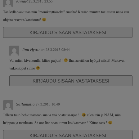
AnnaR
25.3.2015 23:55
Tää kyllä vaikuttaa niin ”monikäyttöiseltä” ruualta! Kerään muuten tosi usein näitä sun
ohjeita reseptit-kansiooni!
KIRJAUDU SISÄÄN VASTATAKSESI
Iina Hyttinen
28.3.2015 08:44
Voi miten kiva kuulla, kiitos paljon!!
Ihanaa että on hyötyä näistä! Mukavat
viikonloput sinne
KIRJAUDU SISÄÄN VASTATAKSESI
Sallamalla
27.3.2015 10:40
Jälleen tuun hehkuttamaan sua ja tätä postaussarjaa !!
eilen tein ja NAM, niin
helppoa ja maukasta. Sä oot Iina saanut mut kokkaamaan ! Kiitos taas !
KIRJAUDU SISÄÄN VASTATAKSESI