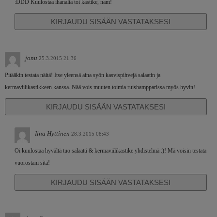
:DDD Kuulostaa ihanalta toi kastike, nam!
KIRJAUDU SISÄÄN VASTATAKSESI
jonu
25.3.2015 21:36
Pitääkin testata näitä! Itse yleensä aina syön kasvispihvejä salaatin ja
kermaviilikastikkeen kanssa. Nää vois muuten toimia ruishampparissa myös hyvin!
KIRJAUDU SISÄÄN VASTATAKSESI
Iina Hyttinen
28.3.2015 08:43
Oi kuulostaa hyvältä tuo salaatti & kermaviilikastike yhdistelmä :)! Mä voisin testata
vuorostani sitä!
KIRJAUDU SISÄÄN VASTATAKSESI