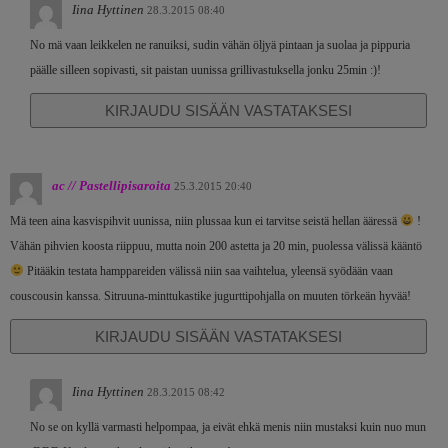
Iina Hyttinen
28.3.2015 08:40
No mä vaan leikkelen ne ranuiksi, sudin vähän öljyä pintaan ja suolaa ja pippuria
päälle silleen sopivasti, sit paistan uunissa grillivastuksella jonku 25min :)!
KIRJAUDU SISÄÄN VASTATAKSESI
ac // Pastellipisaroita
25.3.2015 20:40
Mä teen aina kasvispihvit uunissa, niin plussaa kun ei tarvitse seistä hellan ääressä
!
Vähän pihvien koosta riippuu, mutta noin 200 astetta ja 20 min, puolessa välissä kääntö
Pitääkin testata hamppareiden välissä niin saa vaihtelua, yleensä syödään vaan
couscousin kanssa. Sitruuna-minttukastike jugurttipohjalla on muuten törkeän hyvää!
KIRJAUDU SISÄÄN VASTATAKSESI
Iina Hyttinen
28.3.2015 08:42
No se on kyllä varmasti helpompaa, ja eivät ehkä menis niin mustaksi kuin nuo mun