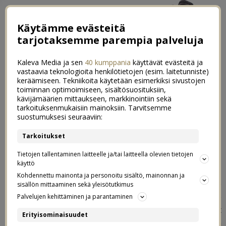
Käytämme evästeitä
tarjotaksemme parempia palveluja
Kaleva Media ja sen
40 kumppania
käyttävät evästeitä ja
vastaavia teknologioita henkilötietojen (esim. laitetunniste)
keräämiseen. Tekniikoita käytetään esimerkiksi sivustojen
toiminnan optimoimiseen, sisältösuosituksiin,
←
Työasu & meidän tiistai
kävijämäärien mittaukseen, markkinointiin sekä
tarkoituksenmukaisiin mainoksiin. Tarvitsemme
Shoppailuturhautumista ja ihania tyttöjä
→
suostumuksesi seuraaviin:
Viikon arkiruoka #11 kasvispihvit
Tarkoitukset
16
Tietojen tallentaminen laitteelle ja/tai laitteella olevien tietojen
25.03.2015
käyttö
Kohdennettu mainonta ja personoitu sisältö, mainonnan ja
Lupailin viime viikolla kasvisruokareseptiä, ja sellaisen te
sisällön mittaaminen sekä yleisötutkimus
tänään saatte! Ruoka on helppo tehdä, ja pihvejä tulee
Palvelujen kehittäminen ja parantaminen
iso satsi, ja ne on suuuperhyviä! Me tehtiin pihvit
Erityisominaisuudet
hamppareiden väliin, ja nautittiin niitä tsatsikin ja