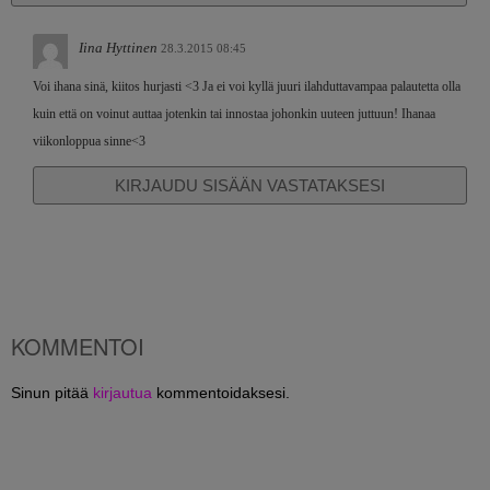
Iina Hyttinen
28.3.2015 08:45
Voi ihana sinä, kiitos hurjasti <3 Ja ei voi kyllä juuri ilahduttavampaa palautetta olla
kuin että on voinut auttaa jotenkin tai innostaa johonkin uuteen juttuun! Ihanaa
viikonloppua sinne<3
KIRJAUDU SISÄÄN VASTATAKSESI
KOMMENTOI
Sinun pitää
kirjautua
kommentoidaksesi.