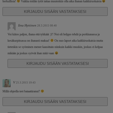
herkullisia!
Vaikka teidän tytöt taitaa muutenkin olla aika ihanan kaikkiruokaisia
KIRJAUDU SISÄÄN VASTATAKSESI
Iina Hyttinen
28.3.2015 08:40
Voi kiitos paljon, ihana että tykkäät :)!! Noi oli helppo tehdä ja porkkanassa ja
kesäkurpitsassa on ihanasti makua!
On nuo lapset aika kaikkiruokaisia mutta
tietenkin se syöminen menee kausittain niinkuin kaikki muukin, joskus ei kelpaa
mikään ja joskus syövät ihan mitä vaan
KIRJAUDU SISÄÄN VASTATAKSESI
V
25.3.2015 19:43
Millä ohjeella teet bataattiranut?
KIRJAUDU SISÄÄN VASTATAKSESI