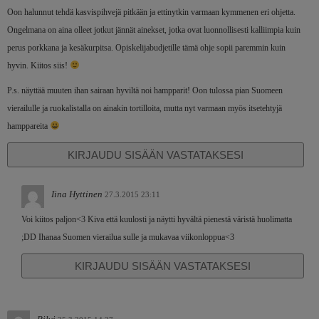
Oon halunnut tehdä kasvispihvejä pitkään ja ettinytkin varmaan kymmenen eri ohjetta.
Ongelmana on aina olleet jotkut jännät ainekset, jotka ovat luonnollisesti kalliimpia kuin
perus porkkana ja kesäkurpitsa. Opiskelijabudjetille tämä ohje sopii paremmin kuin
hyvin. Kiitos siis!
P.s. näyttää muuten ihan sairaan hyviltä noi hampparit! Oon tulossa pian Suomeen
vierailulle ja ruokalistalla on ainakin tortilloita, mutta nyt varmaan myös itsetehtyjä
hamppareita
KIRJAUDU SISÄÄN VASTATAKSESI
Iina Hyttinen
27.3.2015 23:11
Voi kiitos paljon<3 Kiva että kuulosti ja näytti hyvältä pienestä väristä huolimatta
;DD Ihanaa Suomen vierailua sulle ja mukavaa viikonloppua<3
KIRJAUDU SISÄÄN VASTATAKSESI