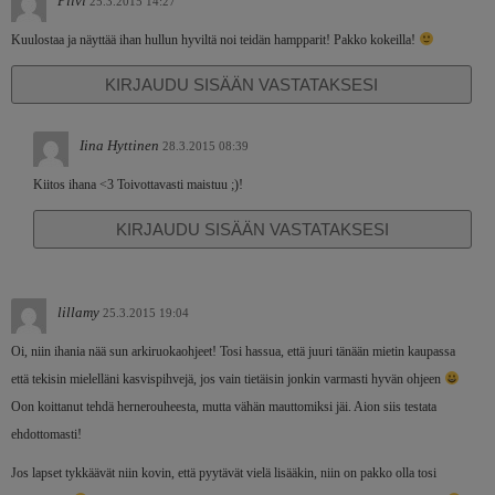
Pilvi
25.3.2015 14:27
Kuulostaa ja näyttää ihan hullun hyviltä noi teidän hampparit! Pakko kokeilla!
KIRJAUDU SISÄÄN VASTATAKSESI
Iina Hyttinen
28.3.2015 08:39
Kiitos ihana <3 Toivottavasti maistuu ;)!
KIRJAUDU SISÄÄN VASTATAKSESI
lillamy
25.3.2015 19:04
Oi, niin ihania nää sun arkiruokaohjeet! Tosi hassua, että juuri tänään mietin kaupassa
että tekisin mielelläni kasvispihvejä, jos vain tietäisin jonkin varmasti hyvän ohjeen
Oon koittanut tehdä hernerouheesta, mutta vähän mauttomiksi jäi. Aion siis testata
ehdottomasti!
Jos lapset tykkäävät niin kovin, että pyytävät vielä lisääkin, niin on pakko olla tosi