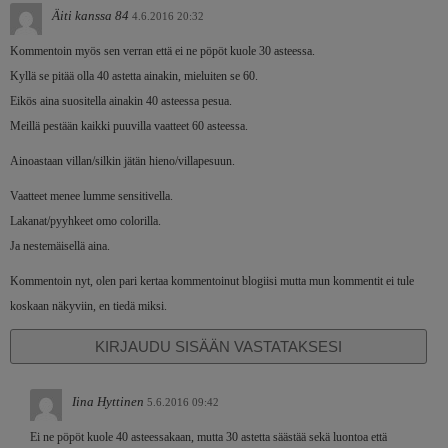
Äiti kanssa 84
4.6.2016 20:32
Kommentoin myös sen verran että ei ne pöpöt kuole 30 asteessa.
Kyllä se pitää olla 40 astetta ainakin, mieluiten se 60.
Eikös aina suositella ainakin 40 asteessa pesua.
Meillä pestään kaikki puuvilla vaatteet 60 asteessa.
Ainoastaan villan/silkin jätän hieno/villapesuun.
Vaatteet menee lumme sensitivella.
Lakanat/pyyhkeet omo colorilla.
Ja nestemäisellä aina.
Kommentoin nyt, olen pari kertaa kommentoinut blogiisi mutta mun kommentit ei tule
koskaan näkyviin, en tiedä miksi.
KIRJAUDU SISÄÄN VASTATAKSESI
Iina Hyttinen
5.6.2016 09:42
Ei ne pöpöt kuole 40 asteessakaan, mutta 30 astetta säästää sekä luontoa että