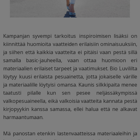
Kampanjan syvempi tarkoitus inspiroimisen lisäksi on
kiinnittää huomioita vaatteiden erilaisiin ominaisuuksiin,
ja siihen että kaikkia vaatteita ei pitäisi vaan pestä sillä
samalla basic-jauheella, vaan ottaa huomioon eri
materiaalien erilaiset tarpeet ja vaatimukset. Bio Luvililta
löytyy kuusi erilaista pesuainetta, jotta jokaiselle värille
ja materiaalille löytyisi omansa. Kaunis silkkipaita menee
taatusti pilalle kun sen pesee neljässäkympissä
valkopesuaineella, eikä valkoisia vaatteita kannata pestä
kirjopyykin kanssa samassa, ellei halua että ne alkavat
harmaantumaan.
Mä panostan etenkin lastenvaatteissa materiaaleihin ja