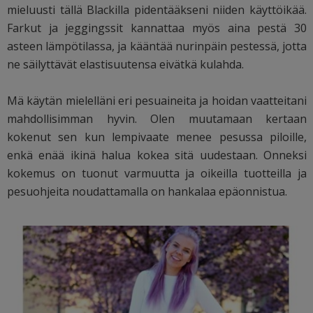
mieluusti tällä Blackilla pidentääkseni niiden käyttöikää.
Farkut ja jeggingssit kannattaa myös aina pestä 30
asteen lämpötilassa, ja kääntää nurinpäin pestessä, jotta
ne säilyttävät elastisuutensa eivätkä kulahda.
Mä käytän mielelläni eri pesuaineita ja hoidan vaatteitani
mahdollisimman hyvin. Olen muutamaan kertaan
kokenut sen kun lempivaate menee pesussa piloille,
enkä enää ikinä halua kokea sitä uudestaan. Onneksi
kokemus on tuonut varmuutta ja oikeilla tuotteilla ja
pesuohjeita noudattamalla on hankalaa epäonnistua.