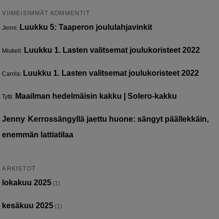
VIIMEISIMMÄT KOMMENTIT
Luukku 5: Taaperon joululahjavinkit
Jenni
:
Luukku 1. Lasten valitsemat joulukoristeet 2022
Miukeli
:
Luukku 1. Lasten valitsemat joulukoristeet 2022
Carola
:
Maailman hedelmäisin kakku | Solero-kakku
Tytti
:
Jenny
Kerrossängyllä jaettu huone: sängyt päällekkäin,
:
enemmän lattiatilaa
ARKISTOT
lokakuu 2025
(1)
kesäkuu 2025
(1)