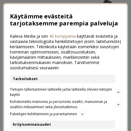
Käytämme evästeitä
tarjotaksemme parempia palveluja
Kaleva Media ja sen
40 kumppania
käyttävät evästeitä ja
vastaavia teknologioita henkilötietojen (esim. laitetunniste)
keräämiseen. Tekniikoita käytetään esimerkiksi sivustojen
toiminnan optimoimiseen, sisältösuosituksiin,
←
Miten kävi lääkärissä
kävijämäärien mittaukseen, markkinointiin sekä
tarkoituksenmukaisiin mainoksiin. Tarvitsemme
Mallorca lasten silmin
→
suostumuksesi seuraaviin:
Tyylini kolmella sanalla
Tarkoitukset
0
Tietojen tallentaminen laitteelle ja/tai laitteella olevien tietojen
04.06.2016
käyttö
Kohdennettu mainonta ja personoitu sisältö, mainonnan ja
sisällön mittaaminen sekä yleisötutkimus
Olen mukana Indiedaysin ja Bio Luvilin
Tyylini kolmella
Palvelujen kehittäminen ja parantaminen
sanalla -kampanjassa
, jossa pääsin osallistumaan
Erityisominaisuudet
huikean asugeneraattorin tekemiseen omilla asuillani,