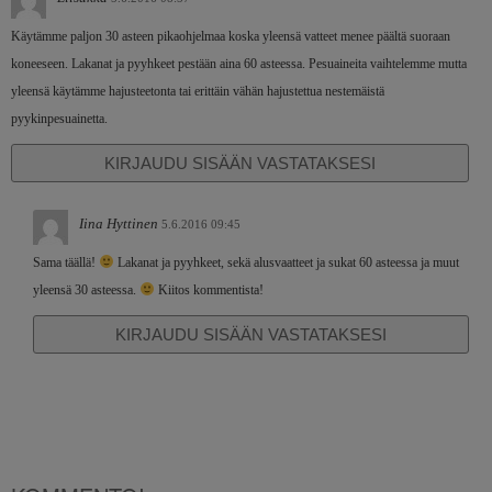
Käytämme paljon 30 asteen pikaohjelmaa koska yleensä vatteet menee päältä suoraan
koneeseen. Lakanat ja pyyhkeet pestään aina 60 asteessa. Pesuaineita vaihtelemme mutta
yleensä käytämme hajusteetonta tai erittäin vähän hajustettua nestemäistä
pyykinpesuainetta.
KIRJAUDU SISÄÄN VASTATAKSESI
Iina Hyttinen
5.6.2016 09:45
Sama täällä!
Lakanat ja pyyhkeet, sekä alusvaatteet ja sukat 60 asteessa ja muut
yleensä 30 asteessa.
Kiitos kommentista!
KIRJAUDU SISÄÄN VASTATAKSESI