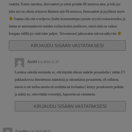
vaatetta. Kuten sanottua, alusvaatteet ja sukat pestään 60 asteessa aina, ja toki jos
joku nyt on oikein erityisen likainen niin 60 asteessa, liinavaatteet ja pyyhkeet myös.
Saattaa olla että wordpress luulee kommenttejasi jostain syystä roskaviesteiksi ja
laittaa ne automaattisesti muiden roskaviestien joukkoon, mistä niitä on vaikea
bongata välillä jos niitä tulee paljon. Toivottavasti jatkossakin tulevat näkyviin
KIRJAUDU SISÄÄN VASTATAKSESI
Äiti84
6.6.2016 21:27
Luontoa säästää enemmän se, että käyttää oikean määrän pesuainetta ( riittää 2/3
pakkauksessa ilmoitetusta määrästä) ja oikeanlaista pesuainetta, eli sellaista,
missä ei ole turhia aineita eli zeoliittia tai fosfaattia ( kertyy pesukoneen putkiin
ja tukkii ne, rehevöittää vesistöjä), hajusteita tai väriaineita.
KIRJAUDU SISÄÄN VASTATAKSESI
Liisukka
5.6.2016 08:57