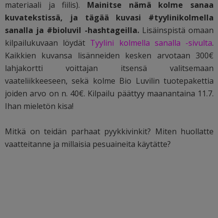
materiaali ja fiilis).
Mainitse nämä kolme sanaa
kuvatekstissä, ja tägää kuvasi #tyylinikolmella
sanalla ja #bioluvil -hashtageilla.
Lisäinspistä omaan
kilpailukuvaan löydät
Tyylini kolmella sanalla -sivulta
.
Kaikkien kuvansa lisänneiden kesken arvotaan 300€
lahjakortti voittajan itsensä valitsemaan
vaateliikkeeseen, sekä kolme Bio Luvilin tuotepakettia
joiden arvo on n. 40€. Kilpailu päättyy maanantaina 11.7.
Ihan mieletön kisa!
Mitkä on teidän parhaat pyykkivinkit? Miten huollatte
vaatteitanne ja millaisia pesuaineita käytätte?