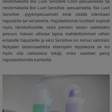
nestemäisellä Bio Luvil Sensitive Color-pesuaineella tai
nestemäisellä Bio Luvil Sensitive -pesuaineella. Bio Luvil
Sensitive -pyykinpesuaineet eivät sisällä ollenkaan
hajusteita tai väriaineita. Hajuteettomat tuotteet sopivat
myös herkkäihoisille, sekä pienten lasten vaatteiden
pesuun. Haluan altistaa lapsia mahdollisimman vähän
erilaisille hajusteille ja siksi Sensitive on minun valintani.
Nykyään lastenvaatteita eteenpäin myytäessä se voi
myös olla ratkaiseva tekijä, onko vaatteet pesty
hajusteettomilla tuotteilla.