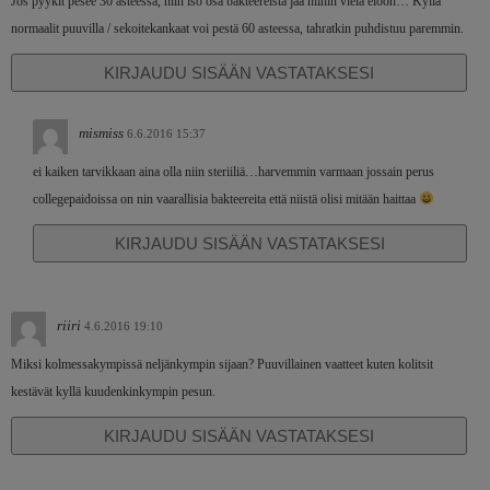
Jos pyykit pesee 30 asteessa, niin iso osa bakteereista jää niihin vielä eloon… Kyllä
normaalit puuvilla / sekoitekankaat voi pestä 60 asteessa, tahratkin puhdistuu paremmin.
KIRJAUDU SISÄÄN VASTATAKSESI
mismiss
6.6.2016 15:37
ei kaiken tarvikkaan aina olla niin steriiliä…harvemmin varmaan jossain perus
collegepaidoissa on nin vaarallisia bakteereita että niistä olisi mitään haittaa
KIRJAUDU SISÄÄN VASTATAKSESI
riiri
4.6.2016 19:10
Miksi kolmessakympissä neljänkympin sijaan? Puuvillainen vaatteet kuten kolitsit
kestävät kyllä kuudenkinkympin pesun.
KIRJAUDU SISÄÄN VASTATAKSESI