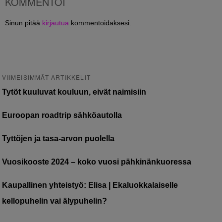
KOMMENTOI
Sinun pitää
kirjautua
kommentoidaksesi.
VIIMEISIMMÄT ARTIKKELIT
Tytöt kuuluvat kouluun, eivät naimisiin
Euroopan roadtrip sähköautolla
Tyttöjen ja tasa-arvon puolella
Vuosikooste 2024 – koko vuosi pähkinänkuoressa
Kaupallinen yhteistyö: Elisa | Ekaluokkalaiselle
kellopuhelin vai älypuhelin?