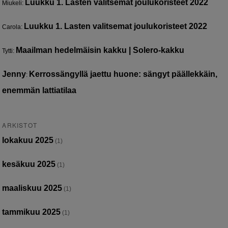
Luukku 1. Lasten valitsemat joulukoristeet 2022
Miukeli
:
Luukku 1. Lasten valitsemat joulukoristeet 2022
Carola
:
Maailman hedelmäisin kakku | Solero-kakku
Tytti
:
Jenny
Kerrossängyllä jaettu huone: sängyt päällekkäin,
:
enemmän lattiatilaa
ARKISTOT
lokakuu 2025
(1)
kesäkuu 2025
(1)
maaliskuu 2025
(1)
tammikuu 2025
(1)