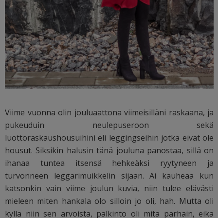
Viime vuonna olin jouluaattona viimeisilläni raskaana, ja
pukeuduin neulepuseroon sekä
luottoraskaushousuihini eli leggingseihin jotka eivät ole
housut. Siksikin halusin tänä jouluna panostaa, sillä on
ihanaa tuntea itsensä hehkeäksi ryytyneen ja
turvonneen leggarimuikkelin sijaan. Ai kauheaa kun
katsonkin vain viime joulun kuvia, niin tulee elävästi
mieleen miten hankala olo silloin jo oli, hah. Mutta oli
kyllä niin sen arvoista, palkinto oli mitä parhain, eikä