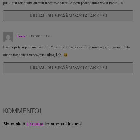
joku uusi seinä joka aiheutti ihottumaa vieraille joten päätin lähteä yöksi kotiin :’D
KIRJAUDU SISÄÄN VASTATAKSESI
Eeva
23.12.2017 01:05
Ihanan pirteän punainen asu <3 Mä en ole vielä edes ehtinyt miettiä joulun asua, mutta
onhan tässä vielä vuorokausi aikaa, hah!
KIRJAUDU SISÄÄN VASTATAKSESI
KOMMENTOI
Sinun pitää
kirjautua
kommentoidaksesi.