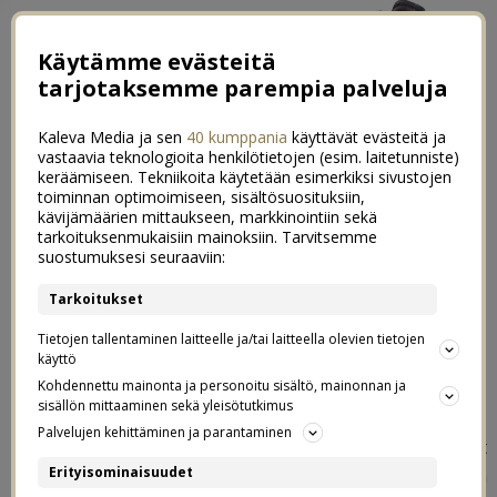
Käytämme evästeitä
tarjotaksemme parempia palveluja
Kaleva Media ja sen
40 kumppania
käyttävät evästeitä ja
vastaavia teknologioita henkilötietojen (esim. laitetunniste)
keräämiseen. Tekniikoita käytetään esimerkiksi sivustojen
toiminnan optimoimiseen, sisältösuosituksiin,
←
Jouluviikon kuulumisia
kävijämäärien mittaukseen, markkinointiin sekä
tarkoituksenmukaisiin mainoksiin. Tarvitsemme
Luukku 22: Meidän joulukortit 2017
→
suostumuksesi seuraaviin:
Luukku 21: Mun jouluaaton asu
Tarkoitukset
7
esittelyssä
Tietojen tallentaminen laitteelle ja/tai laitteella olevien tietojen
käyttö
Kohdennettu mainonta ja personoitu sisältö, mainonnan ja
21.12.2017
sisällön mittaaminen sekä yleisötutkimus
Palvelujen kehittäminen ja parantaminen
Jouluaattoon on enää kolme yötä, ja olen päättänyt
Erityisominaisuudet
vihdoinkin mihin pukeudun aattona. Tykkään panostaa