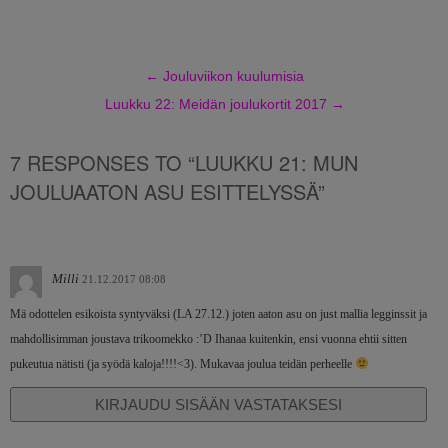
←
Jouluviikon kuulumisia
Luukku 22: Meidän joulukortit 2017
→
7 RESPONSES TO “LUUKKU 21: MUN
JOULUAATON ASU ESITTELYSSÄ”
Milli
21.12.2017 08:08
Mä odottelen esikoista syntyväksi (LA 27.12.) joten aaton asu on just mallia legginssit ja
mahdollisimman joustava trikoomekko :’D Ihanaa kuitenkin, ensi vuonna ehtii sitten
pukeutua nätisti (ja syödä kaloja!!!!<3). Mukavaa joulua teidän perheelle
KIRJAUDU SISÄÄN VASTATAKSESI