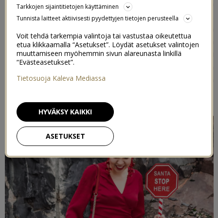
juhlavaan asuun, ja varsinkin tänä vuonna kun vietetään
Tarkkojen sijaintitietojen käyttäminen
isoa perhejoulua, on kiva että on asianmukaiset vaatteet.
Tunnista laitteet aktiivisesti pyydettyjen tietojen perusteella
Sitten illalla kun paketit on avattu, voi hyvin vaihtaa
Voit tehdä tarkempia valintoja tai vastustaa oikeutettua
pyjamahousuihin ja pörrösukkiin, mutta ennen sitä
etua klikkaamalla “Asetukset”. Löydät asetukset valintojen
tykkään olla juhlavaatteissa. Näin tekee myös muu
muuttamiseen myöhemmin sivun alareunasta linkillä
“Evästeasetukset”.
perhe. Pyjamahousuissa ja pörrösukissa ollaankin sitten
Tietosuoja Kaleva Mediassa
joulupäivä ja Tapaninpäivä, ulkovaatteetkin puetaan
niiden päälle, jos lähetään pulkkamäkeen.
HYVÄKSY KAIKKI
ASETUKSET