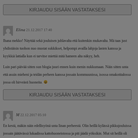
KIRJAUDU SISÄÄN VASTATAKSESI
Elina
21.12.2017 17:40
Ihana mekko! Näyttää sekä jouluisen juhlavalta että kuitenkin mukavalta. Mä taas just
yhdistäisin tuohon nuo mustat sukkikset, helpompi availla lahjoja lasten kanssa ja
kyykkiä lattialla kun ei tarvitse miettiä mitä hameen alta näkyy, heh.
Luin pari päivää sitten sun blogia juuri ennen kuin menin nukkumaan. Näin sitten unta
että asuin mieheni ja teidän perheen kanssa jossain kommuunissa, isossa omakotitalossa
jossa oli hirveästi huoneita.
KIRJAUDU SISÄÄN VASTATAKSESI
M
22.12.2017 05:10
En kestä, mäkin näin edellisyönä unta Iinan perheestä. Olin heillä kylässä pikkujouluissa
jossain jäätävässä lukaalissa kattohuoneistossa ja piti jäädä yöksikin. Mut sit heillä oli