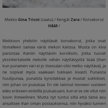
Mekko
Gina Tricot
(saatu) / Kengät
Zara
/ Korvakorut
H&M
/
Mekkoon yhdistin näyttävät korvakorut, jotka ovat
tismalleen samaa väriä mekon kanssa. Musta on kiva
panostaa ihaniin näyttäviin korviksiin, jotka tuovat
yksinkertaiselle mekolle vähän näyttävyyttä lisää (ihan
kun punainen väri ei jo itsessään olisi melko näyttävä), ja
ne sopivat myös vaaleaan tukkaan kivasti. Punaista
huulipunaa, punaista kynsilakkaa ja mustat sukkikset,
niin johan on jouluisaa. En ole tainnut moneen vuoteen
edes erikseen esitelllä jouluasuani, kun ei se ole ollut niin
kovin ihmeellinen. Mutta nyt tuntui siltä että tämä asu
ansaitsee ihan oman postauksensa, niin hyväksi tunnen