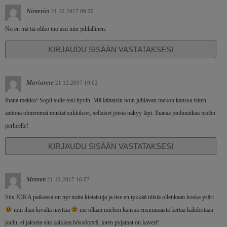
Nimetön
21.12.2017 09:20
No en mä tiä oliko tuo asu niin juhlallinen.
KIRJAUDU SISÄÄN VASTATAKSESI
Marianne
21.12.2017 10:02
Ihana mekko! Sopii sulle tosi hyvin. Mä laittaisin noin juhlavan mekon kanssa sitten
aattona ohuemmat mustat sukkikset, sellaiset joista näkyy läpi. Ihanaa joulunaikaa teidän
perheelle!
KIRJAUDU SISÄÄN VASTATAKSESI
Mmmm
21.12.2017 16:07
Siis JOKA paikassa on nyt noita kietaisuja ja itse en tykkää niistä ollenkaan koska ysäri
mut ihan kivalta näyttää
me ollaan miehen kanssa ensimmäistä kertaa kahdestaan
joulu, ei jakseta sitä kaikkea hössötystä, joten pyjamat on kaveri!