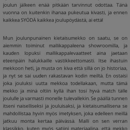
joulun jälkeen enää pitkään tarvinnut odottaa. Tänä
vuonna on kuitenkin ihanaa pukeutua kivasti, ja ennen
kaikkea SYÖDÄ kaikkea joulupöydästä, ai että!
Mun joulunpunainen kietaisumekko on saatu, se on
aiemmin toiminut mallikappaleena showroomilla, ja
kauden lopuksi mallikappalevaatteet aina jaetaan
eteenpäin halukkaille vastikkeettomasti. Itse ihastuin
mekkoon heti, ja musta on kiva että sillä on jo historiaa,
ja nyt se sai uuden rakastavan kodin meiltä. En ostaisi
joka jouluksi uutta mekkoa todellakaan, mutta tämä
mekko ja minä oltiin kyllä ihan tosi hyvä match tälle
joululle ja varmasti monelle tulevallekin. Se päällä tunnen
itseni naiselliseksi ja jouluisaksi, ja kietaisumallisena se
mahdollistaa hyvin myös imetyksen, joka edelleen meillä
jatkuu monta kertaa päivässä. Malli on sen verran
klassikko, kuten myös satiini materiaalina, että mekko