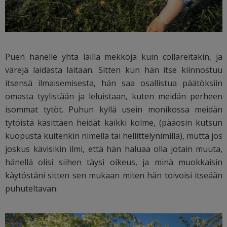
Puen hänelle yhtä lailla mekkoja kuin collareitakin, ja
värejä laidasta laitaan. Sitten kun hän itse kiinnostuu
itsensä ilmaisemisesta, hän saa osallistua päätöksiin
omasta tyylistään ja leluistaan, kuten meidän perheen
isommat tytöt. Puhun kyllä usein monikossa meidän
tytöistä käsittäen heidät kaikki kolme, (pääosin kutsun
kuopusta kuitenkin nimellä tai hellittelynimillä), mutta jos
joskus kävisikin ilmi, että hän haluaa olla jotain muuta,
hänellä olisi siihen täysi oikeus, ja minä muokkaisin
käytöstäni sitten sen mukaan miten hän toivoisi itseään
puhuteltavan.