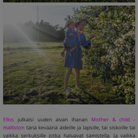
Ellos
julkaisi uuden aivan ihanan
Mother & child -
malliston
tänä keväänä äideille ja lapsille, tai siskoille tai
vaikka serkuksille jotka haluavat samistella. Ja vaikka