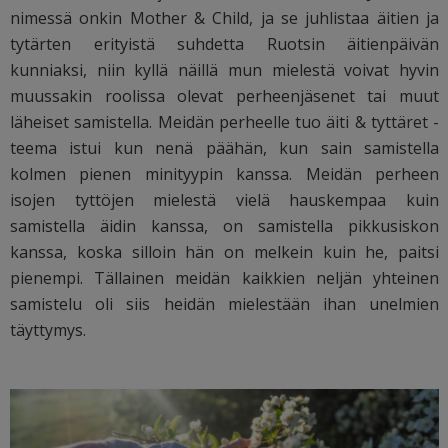
nimessä onkin Mother & Child, ja se juhlistaa äitien ja
tytärten erityistä suhdetta Ruotsin äitienpäivän
kunniaksi, niin kyllä näillä mun mielestä voivat hyvin
muussakin roolissa olevat perheenjäsenet tai muut
läheiset samistella. Meidän perheelle tuo äiti & tyttäret -
teema istui kun nenä päähän, kun sain samistella
kolmen pienen minityypin kanssa. Meidän perheen
isojen tyttöjen mielestä vielä hauskempaa kuin
samistella äidin kanssa, on samistella pikkusiskon
kanssa, koska silloin hän on melkein kuin he, paitsi
pienempi. Tällainen meidän kaikkien neljän yhteinen
samistelu oli siis heidän mielestään ihan unelmien
täyttymys.