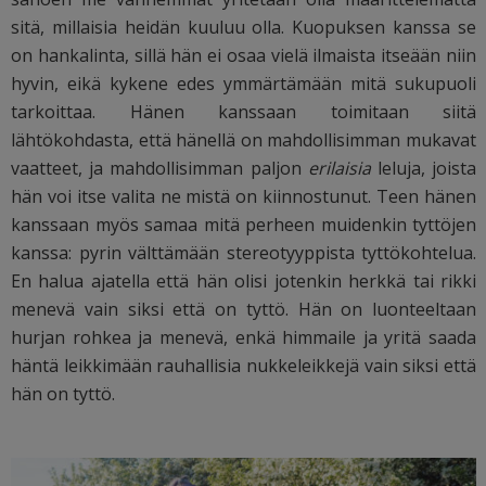
sitä, millaisia heidän kuuluu olla. Kuopuksen kanssa se
on hankalinta, sillä hän ei osaa vielä ilmaista itseään niin
hyvin, eikä kykene edes ymmärtämään mitä sukupuoli
tarkoittaa. Hänen kanssaan toimitaan siitä
lähtökohdasta, että hänellä on mahdollisimman mukavat
vaatteet, ja mahdollisimman paljon
erilaisia
leluja, joista
hän voi itse valita ne mistä on kiinnostunut. Teen hänen
kanssaan myös samaa mitä perheen muidenkin tyttöjen
kanssa: pyrin välttämään stereotyyppista tyttökohtelua.
En halua ajatella että hän olisi jotenkin herkkä tai rikki
menevä vain siksi että on tyttö. Hän on luonteeltaan
hurjan rohkea ja menevä, enkä himmaile ja yritä saada
häntä leikkimään rauhallisia nukkeleikkejä vain siksi että
hän on tyttö.