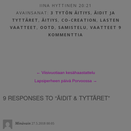
IINA HYTTINEN 20:21
AVAINSANAT:
3 TYTÖN ÄITIYS
,
ÄIDIT JA
TYTTÄRET
,
ÄITIYS
,
CO-CREATION
,
LASTEN
VAATTEET
,
OOTD
,
SAMISTELU
,
VAATTEET
9
KOMMENTTIA
←
Viisivuotiaan kesähaastattelu
Lapsiperheen päivä Porvoossa
→
9 RESPONSES TO “ÄIDIT & TYTTÄRET”
Minävain
27.5.2018 00:05