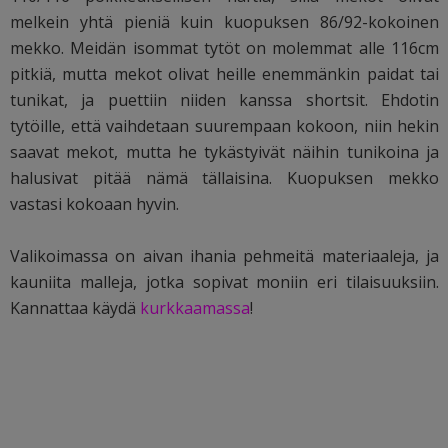
melkein yhtä pieniä kuin kuopuksen 86/92-kokoinen
mekko. Meidän isommat tytöt on molemmat alle 116cm
pitkiä, mutta mekot olivat heille enemmänkin paidat tai
tunikat, ja puettiin niiden kanssa shortsit. Ehdotin
tytöille, että vaihdetaan suurempaan kokoon, niin hekin
saavat mekot, mutta he tykästyivät näihin tunikoina ja
halusivat pitää nämä tällaisina. Kuopuksen mekko
vastasi kokoaan hyvin.
Valikoimassa on aivan ihania pehmeitä materiaaleja, ja
kauniita malleja, jotka sopivat moniin eri tilaisuuksiin.
Kannattaa käydä
kurkkaamassa
!