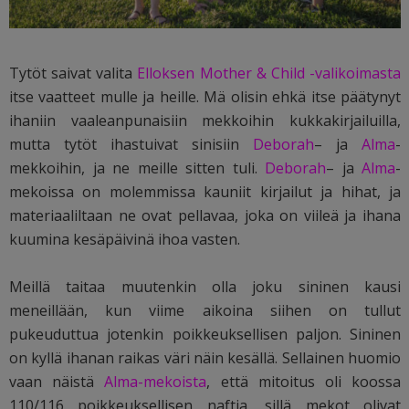
Tytöt saivat valita
Elloksen Mother & Child -valikoimasta
itse vaatteet mulle ja heille. Mä olisin ehkä itse päätynyt
ihaniin vaaleanpunaisiin mekkoihin kukkakirjailuilla,
mutta tytöt ihastuivat sinisiin
Deborah
– ja
Alma
-
mekkoihin, ja ne meille sitten tuli.
Deborah
– ja
Alma
-
mekoissa on molemmissa kauniit kirjailut ja hihat, ja
materiaaliltaan ne ovat pellavaa, joka on viileä ja ihana
kuumina kesäpäivinä ihoa vasten.
Meillä taitaa muutenkin olla joku sininen kausi
meneillään, kun viime aikoina siihen on tullut
pukeuduttua jotenkin poikkeuksellisen paljon. Sininen
on kyllä ihanan raikas väri näin kesällä. Sellainen huomio
vaan näistä
Alma-mekoista
, että mitoitus oli koossa
110/116 poikkeuksellisen naftia, sillä mekot olivat