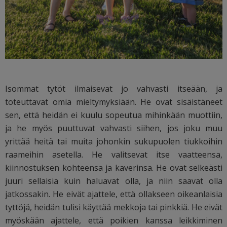
Isommat tytöt ilmaisevat jo vahvasti itseään, ja
toteuttavat omia mieltymyksiään. He ovat sisäistäneet
sen, että heidän ei kuulu sopeutua mihinkään muottiin,
ja he myös puuttuvat vahvasti siihen, jos joku muu
yrittää heitä tai muita johonkin sukupuolen tiukkoihin
raameihin asetella. He valitsevat itse vaatteensa,
kiinnostuksen kohteensa ja kaverinsa. He ovat selkeästi
juuri sellaisia kuin haluavat olla, ja niin saavat olla
jatkossakin. He eivät ajattele, että ollakseen oikeanlaisia
tyttöjä, heidän tulisi käyttää mekkoja tai pinkkiä. He eivät
myöskään ajattele, että poikien kanssa leikkiminen