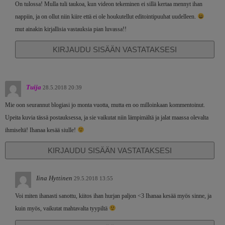
On tulossa! Mulla tuli taukoa, kun videon tekeminen ei sillä kertaa mennyt ihan
nappiin, ja on ollut niin kiire että ei ole houkutellut editointipuuhat uudelleen.
mut ainakin kirjallisia vastauksia pian luvassa!!
KIRJAUDU SISÄÄN VASTATAKSESI
Tuija
28.5.2018 20:39
Mie oon seurannut blogiasi jo monta vuotta, mutta en oo milloinkaan kommentoinut.
Upeita kuvia tässä postauksessa, ja sie vaikutat niin lämpimältä ja jalat maassa olevalta
ihmiseltä! Ihanaa kesää siulle!
KIRJAUDU SISÄÄN VASTATAKSESI
Iina Hyttinen
29.5.2018 13:55
Voi miten ihanasti sanottu, kiitos ihan hurjan paljon <3 Ihanaa kesää myös sinne, ja
kuin myös, vaikutat mahtavalta tyypiltä