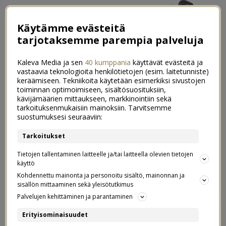
Käytämme evästeitä
tarjotaksemme parempia palveluja
Kaleva Media ja sen
40 kumppania
käyttävät evästeitä ja
vastaavia teknologioita henkilötietojen (esim. laitetunniste)
keräämiseen. Tekniikoita käytetään esimerkiksi sivustojen
toiminnan optimoimiseen, sisältösuosituksiin,
←
Viisivuotiaan kesähaastattelu
kävijämäärien mittaukseen, markkinointiin sekä
tarkoituksenmukaisiin mainoksiin. Tarvitsemme
Lapsiperheen päivä Porvoossa
→
suostumuksesi seuraaviin:
Äidit & tyttäret
Tarkoitukset
9
Tietojen tallentaminen laitteelle ja/tai laitteella olevien tietojen
26.05.2018
käyttö
Kohdennettu mainonta ja personoitu sisältö, mainonnan ja
sisällön mittaaminen sekä yleisötutkimus
Postaus on tehty kaupallisessa yhteistyössä
Elloksen
Palvelujen kehittäminen ja parantaminen
kanssa.
Erityisominaisuudet