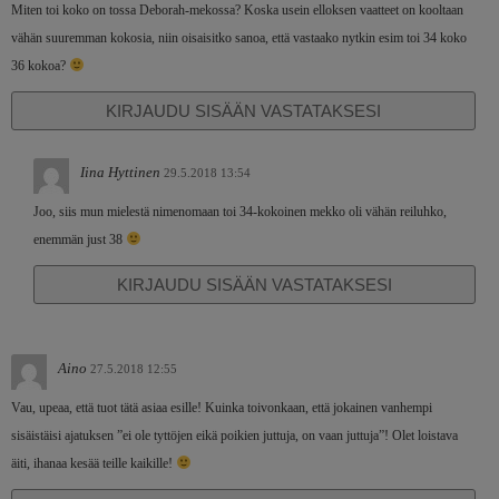
Miten toi koko on tossa Deborah-mekossa? Koska usein elloksen vaatteet on kooltaan
vähän suuremman kokosia, niin oisaisitko sanoa, että vastaako nytkin esim toi 34 koko
36 kokoa?
KIRJAUDU SISÄÄN VASTATAKSESI
Iina Hyttinen
29.5.2018 13:54
Joo, siis mun mielestä nimenomaan toi 34-kokoinen mekko oli vähän reiluhko,
enemmän just 38
KIRJAUDU SISÄÄN VASTATAKSESI
Aino
27.5.2018 12:55
Vau, upeaa, että tuot tätä asiaa esille! Kuinka toivonkaan, että jokainen vanhempi
sisäistäisi ajatuksen ”ei ole tyttöjen eikä poikien juttuja, on vaan juttuja”! Olet loistava
äiti, ihanaa kesää teille kaikille!