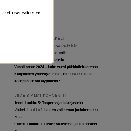
t asetukset valintojen
VIIMEISIMMÄT ARTIKKELIT
Tytöt kuuluvat kouluun, eivät naimisiin
Euroopan roadtrip sähköautolla
Tyttöjen ja tasa-arvon puolella
Vuosikooste 2024 – koko vuosi pähkinänkuoressa
Kaupallinen yhteistyö: Elisa | Ekaluokkalaiselle
kellopuhelin vai älypuhelin?
VIIMEISIMMÄT KOMMENTIT
Jenni
:
Luukku 5: Taaperon joululahjavinkit
Miukeli
:
Luukku 1. Lasten valitsemat joulukoristeet
2022
Carola
:
Luukku 1. Lasten valitsemat joulukoristeet