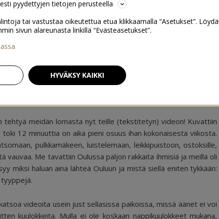
sesti pyydettyjen tietojen perusteella
lintoja tai vastustaa oikeutettua etua klikkaamalla “Asetukset”. Löydä
 sivun alareunasta linkillä “Evästeasetukset”.
iassa
10 suoraa kysymystä rahasta
→
HYVÄKSY KAIKKI
37
ain tehtyä meidän lomasta nyt teille (tekstitetyn) videon! Kuvattiin
ta toki 12 minuuttia on aika pieni osuus ihan kokonaisesta viikosta.
somaan, pulkkamäkeen, luistelemaan, leikkipuistoon, ostoksille,
 vauvaa. Me tavattiin Oulussa paljon rakkaita ihmisiä ja meillä oli
syy miksi haluan aina lähteä Ouluun ja mistä siellä eniten tykkään:
 tyyppejä.
katsoa videoita usein just sellasissa paikoissa, missä äänet ei voi
 sitten kuulokkeita. Mulla ei ole koskaan nappikuulokkeet mukana,