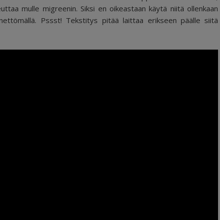
euttaa mulle migreenin. Siksi en oikeastaan käytä niitä ollenkaan
ttömällä. Pssst! Tekstitys pitää laittaa erikseen päälle siitä