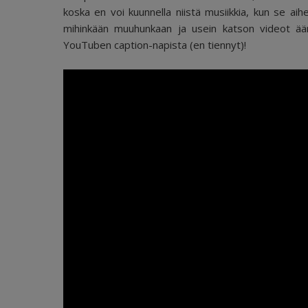
koska en voi kuunnella niistä musiikkia, kun se aih
mihinkään muuhunkaan ja usein katson videot ääne
YouTuben caption-napista (en tiennyt)!