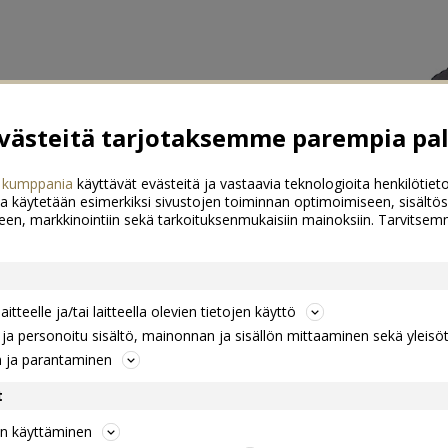
ästeitä tarjotaksemme parempia pal
 kumppania
käyttävät evästeitä ja vastaavia teknologioita henkilötieto
a käytetään esimerkiksi sivustojen toiminnan optimoimiseen, sisältös
een, markkinointiin sekä tarkoituksenmukaisiin mainoksiin. Tarvits
itteelle ja/tai laitteella olevien tietojen käyttö
a personoitu sisältö, mainonnan ja sisällön mittaaminen sekä yleisö
n ja parantaminen
t
jen käyttäminen