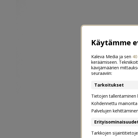
Käytämme ev
Kaleva Media ja sen
40
keräämiseen. Tekniikoit
kävijämäärien mittauks
seuraaviin:
Tarkoitukset
Tietojen tallentaminen la
Kohdennettu mainonta j
Palvelujen kehittämine
Erityisominaisuude
Tarkkojen sijaintitieto