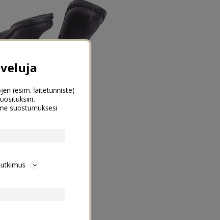
veluja
jen (esim. laitetunniste)
uosituksiin,
emme suostumuksesi
tutkimus