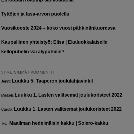
Tyttöjen ja tasa-arvon puolella
Vuosikooste 2024 – koko vuosi pähkinänkuoressa
Kaupallinen yhteistyö: Elisa | Ekaluokkalaiselle
kellopuhelin vai älypuhelin?
VIIMEISIMMÄT KOMMENTIT
Luukku 5: Taaperon joululahjavinkit
Jenni
:
Luukku 1. Lasten valitsemat joulukoristeet 2022
Miukeli
:
Luukku 1. Lasten valitsemat joulukoristeet 2022
Carola
:
Maailman hedelmäisin kakku | Solero-kakku
Tytti
: