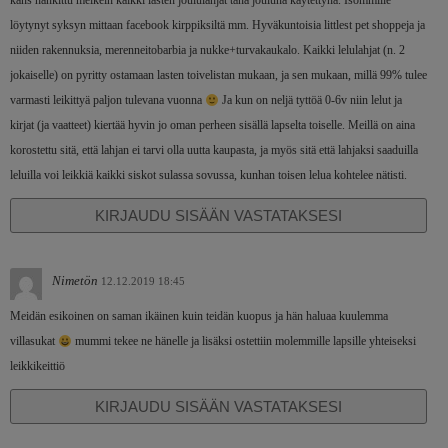
kans hankittu melkein kaikki lasten joululahjat tänä jouluna käytettynä. Isommille
löytynyt syksyn mittaan facebook kirppiksiltä mm. Hyväkuntoisia littlest pet shoppeja ja
niiden rakennuksia, merenneitobarbia ja nukke+turvakaukalo. Kaikki lelulahjat (n. 2
jokaiselle) on pyritty ostamaan lasten toivelistan mukaan, ja sen mukaan, millä 99% tulee
varmasti leikittyä paljon tulevana vuonna
Ja kun on neljä tyttöä 0-6v niin lelut ja
kirjat (ja vaatteet) kiertää hyvin jo oman perheen sisällä lapselta toiselle. Meillä on aina
korostettu sitä, että lahjan ei tarvi olla uutta kaupasta, ja myös sitä että lahjaksi saaduilla
leluilla voi leikkiä kaikki siskot sulassa sovussa, kunhan toisen lelua kohtelee nätisti.
KIRJAUDU SISÄÄN VASTATAKSESI
Nimetön
12.12.2019 18:45
Meidän esikoinen on saman ikäinen kuin teidän kuopus ja hän haluaa kuulemma
villasukat
mummi tekee ne hänelle ja lisäksi ostettiin molemmille lapsille yhteiseksi
leikkikeittiö
KIRJAUDU SISÄÄN VASTATAKSESI