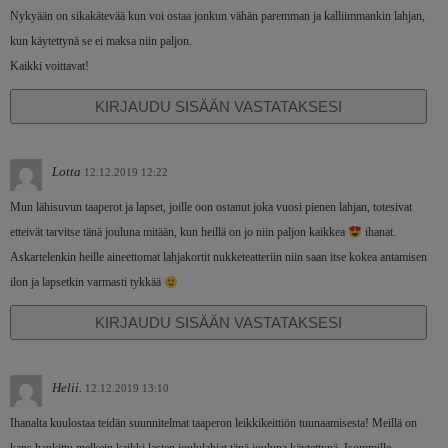
Nykyään on sikakätevää kun voi ostaa jonkun vähän paremman ja kalliimmankin lahjan,
kun käytettynä se ei maksa niin paljon.
Kaikki voittavat!
KIRJAUDU SISÄÄN VASTATAKSESI
Lotta
12.12.2019 12:22
Mun lähisuvun taaperot ja lapset, joille oon ostanut joka vuosi pienen lahjan, totesivat
etteivät tarvitse tänä jouluna mitään, kun heillä on jo niin paljon kaikkea
ihanat.
Askartelenkin heille aineettomat lahjakortit nukketeatteriin niin saan itse kokea antamisen
ilon ja lapsetkin varmasti tykkää
KIRJAUDU SISÄÄN VASTATAKSESI
Helii.
12.12.2019 13:10
Ihanalta kuulostaa teidän suunnitelmat taaperon leikkikeittiön tuunaamisesta! Meillä on