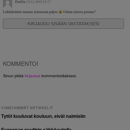
Emilia
13.12.2019 22:17
Leikkikeittiön tuunaus kiinnostaa paljon
Onhan tulossa postaus?
KIRJAUDU SISÄÄN VASTATAKSESI
KOMMENTOI
Sinun pitää
kirjautua
kommentoidaksesi.
VIIMEISIMMÄT ARTIKKELIT
Tytöt kuuluvat kouluun, eivät naimisiin
Euroopan roadtrip sähköautolla