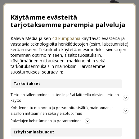
Käytämme evästeitä
tarjotaksemme parempia palveluja
Kaleva Media ja sen
40 kumppania
käyttävät evästeitä ja
vastaavia teknologioita henkilötietojen (esim. laitetunniste)
keräämiseen. Tekniikoita käytetään esimerkiksi sivustojen
toiminnan optimoimiseen, sisältösuosituksiin,
←
Treenaaminen vatsalihasten erkauman kanssa
kävijämäärien mittaukseen, markkinointiin sekä
tarkoituksenmukaisiin mainoksiin. Tarvitsemme
Luukku 13: Koko perhe yökkäreissä + voita ihanat yökkärit
→
suostumuksesi seuraaviin:
Luukku 12: Taaperon
Tarkoitukset
16
joululahjatoiveet
Tietojen tallentaminen laitteelle ja/tai laitteella olevien tietojen
käyttö
Kohdennettu mainonta ja personoitu sisältö, mainonnan ja
12.12.2019
sisällön mittaaminen sekä yleisötutkimus
Palvelujen kehittäminen ja parantaminen
Meidän taapero on haaveillut tosi pitkään omasta
Erityisominaisuudet
leikkikeittöstä. Hän on leikkinyt naapurin pihan