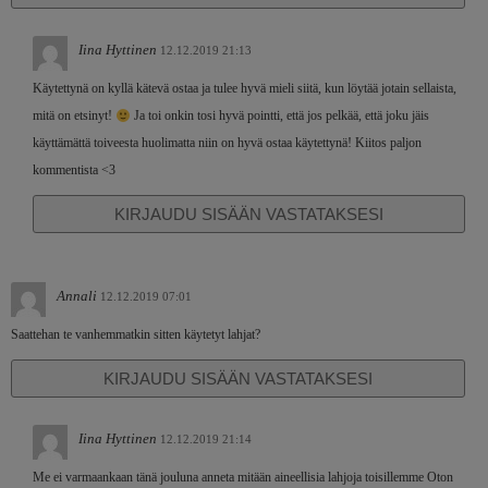
Iina Hyttinen
12.12.2019 21:13
Käytettynä on kyllä kätevä ostaa ja tulee hyvä mieli siitä, kun löytää jotain sellaista,
mitä on etsinyt!
Ja toi onkin tosi hyvä pointti, että jos pelkää, että joku jäis
käyttämättä toiveesta huolimatta niin on hyvä ostaa käytettynä! Kiitos paljon
kommentista <3
KIRJAUDU SISÄÄN VASTATAKSESI
Annali
12.12.2019 07:01
Saattehan te vanhemmatkin sitten käytetyt lahjat?
KIRJAUDU SISÄÄN VASTATAKSESI
Iina Hyttinen
12.12.2019 21:14
Me ei varmaankaan tänä jouluna anneta mitään aineellisia lahjoja toisillemme Oton