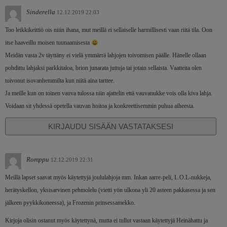
Sinderella
12.12.2019 22:03
Too leikkikeittiö ois niiin ihana, mut meillä ei sellaiselle harmillisesti vaan riitä tila. Oon
itse haaveillu moisen tuunaamisesta
Meidän vasta 2v täyttäny ei vielä ymmärrä lahjojen toivomisen päälle. Hänelle ollaan
pohdittu lahjaksi parkkitaloa, brion junarata juttuja tai jotain sellaista. Vaatteita olen
toivonut isovanhemmilta kun niitä aina tarttee.
Ja meille kun on toinen vauva tulossa niin ajattelin että vauvanukke vois olla kiva lahja.
Voidaan sit yhdessä opetella vauvan hoitoa ja konkreettisemmin puhua aiheesta.
KIRJAUDU SISÄÄN VASTATAKSESI
Romppu
12.12.2019 22:31
Meillä lapset saavat myös käytettyjä joululahjoja mm. Inkan aarre-peli, L.O.L-nukkeja,
herätyskellon, yksisarvinen pehmolelu (vietti yön ulkona yli 20 asteen pakkasessa ja sen
jälkeen pyykkikoneessa), ja Frozenin prinsessamekko.
Kirjoja olisin ostanut myös käytettynä, mutta ei tullut vastaan käytettyjä Heinähattu ja