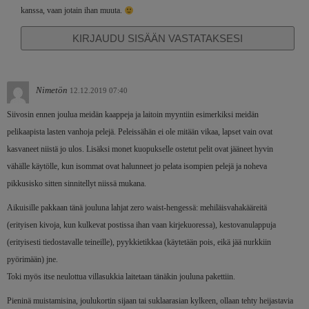
kanssa, vaan jotain ihan muuta.
KIRJAUDU SISÄÄN VASTATAKSESI
Nimetön
12.12.2019 07:40
Siivosin ennen joulua meidän kaappeja ja laitoin myyntiin esimerkiksi meidän
pelikaapista lasten vanhoja pelejä. Peleissähän ei ole mitään vikaa, lapset vain ovat
kasvaneet niistä jo ulos. Lisäksi monet kuopukselle ostetut pelit ovat jääneet hyvin
vähälle käytölle, kun isommat ovat halunneet jo pelata isompien pelejä ja noheva
pikkusisko sitten sinnitellyt niissä mukana.
Aikuisille pakkaan tänä jouluna lahjat zero waist-hengessä: mehiläisvahakääreitä
(erityisen kivoja, kun kulkevat postissa ihan vaan kirjekuoressa), kestovanulappuja
(erityisesti tiedostavalle teineille), pyykkietikkaa (käytetään pois, eikä jää nurkkiin
pyörimään) jne.
Toki myös itse neulottua villasukkia laitetaan tänäkin jouluna pakettiin.
Pieninä muistamisina, joulukortin sijaan tai suklaarasian kylkeen, ollaan tehty heijastavia