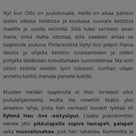
Nyt kun Otto on joululomalla, meillä on aikaa päivisin
lasten ollessa hoidossa ja koulussa tuunata keittiötä
maalilla ja uusilla vetimillä. Siitä tulee varmasti aivan
ihana, enkä malta odottaa, että saadaan antaa se
taaperolle jouluna. Pinterestistä löytyi tosi paljon ihania
ideoita ja ohjeita keittiön tuunaamiseen ja niiden
pohjalta lähdetään toteuttamaan suunnitelmaa. Mä voin
sitten esitellä meidän työn tulokset, kunhan ollaan
annettu keittiö ihanalle pienelle kokille.
Muuten meidän taaperolla ei ihan hirveästi ollut
joululahjatoiveita, mutta me ostettiin lisäksi yksi
aineeton lahja, josta hän varmasti kovasti tykkää eli
Ryhmä Hau -live -esitysliput
. Lisäksi pukinkonttiin
menee yksi
pikkulapsille sopiva lautapeli
,
palapeli
sekä
muovailuvahaa
, jota hän rakastaa. Kummeilta ja