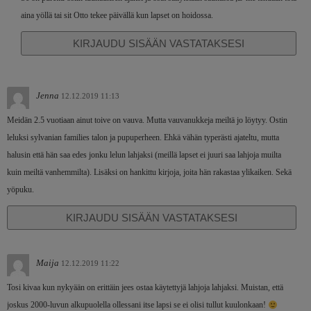
aina yöllä tai sit Otto tekee päivällä kun lapset on hoidossa.
KIRJAUDU SISÄÄN VASTATAKSESI
Jenna
12.12.2019 11:13
Meidän 2.5 vuotiaan ainut toive on vauva. Mutta vauvanukkeja meiltä jo löytyy. Ostin
leluksi sylvanian families talon ja pupuperheen. Ehkä vähän typerästi ajateltu, mutta
halusin että hän saa edes jonku lelun lahjaksi (meillä lapset ei juuri saa lahjoja muilta
kuin meiltä vanhemmilta). Lisäksi on hankittu kirjoja, joita hän rakastaa ylikaiken. Sekä
yöpuku.
KIRJAUDU SISÄÄN VASTATAKSESI
Maija
12.12.2019 11:22
Tosi kivaa kun nykyään on erittäin jees ostaa käytettyjä lahjoja lahjaksi. Muistan, että
joskus 2000-luvun alkupuolella ollessani itse lapsi se ei olisi tullut kuulonkaan!