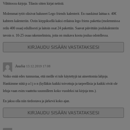
Vilttitossu-kirjoja. Tilasin sitten kirjat netistä.
Molemmat tytöt olisivat haluneet Lego friends kalenterit. En raaskinut laittaa n. 40€
kahteen kalenteriin. Ostin kirppiksellä kaksi erilaista lego friens pakettia (molemmissa
reilu 400 osaa) edullisesti ja laitoin osat 24 pakettiin. Saavat päivittäin joulukalenterin
tavoin n. 10-25 osaa rakennelmista, joita on mukava koota joulua odotellessa.
KIRJAUDU SISÄÄN VASTATAKSESI
Juulia
13.12.2019 17:08
Voiko enää edes tunnustaa, että meille ei tule käytettyjä tai aineettomia lahjoja.
Hankimme niitä p a l j o n (kylläkin kaikki toivottuja ja tarpeellisia ja kaikki eivät ole
leluja vaan esim.vaatteita suunnilleen koko vuodeksi tai kirjoja tms.).
En jaksa olla niin tiedostava ja järkevä koko ajan.
KIRJAUDU SISÄÄN VASTATAKSESI