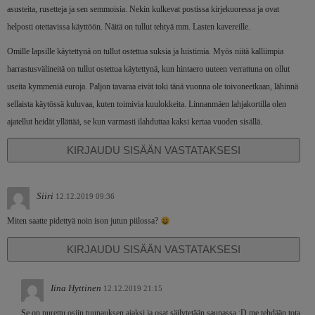
asusteita, rusetteja ja sen semmoisia. Nekin kulkevat postissa kirjekuoressa ja ovat
helposti otettavissa käyttöön. Näitä on tullut tehtyä mm. Lasten kavereille.
Omille lapsille käytettynä on tullut ostettua suksia ja luistimia. Myös niitä kalliimpia
harrastusvälineitä on tullut ostettua käytettynä, kun hintaero uuteen verrattuna on ollut
useita kymmeniä euroja. Paljon tavaraa eivät toki tänä vuonna ole toivoneetkaan, lähinnä
sellaista käytössä kuluvaa, kuten toimivia kuulokkeita. Linnanmäen lahjakortilla olen
ajatellut heidät yllättää, se kun varmasti ilahduttaa kaksi kertaa vuoden sisällä.
KIRJAUDU SISÄÄN VASTATAKSESI
Siiri
12.12.2019 09:36
Miten saatte pidettyä noin ison jutun piilossa?
KIRJAUDU SISÄÄN VASTATAKSESI
Iina Hyttinen
12.12.2019 21:15
Se on purettu osiin tuunauksen ajaksi ja osat säilytetään saunassa ;D me tehdään tota