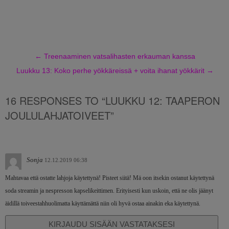
←
Treenaaminen vatsalihasten erkauman kanssa
Luukku 13: Koko perhe yökkäreissä + voita ihanat yökkärit
→
16 RESPONSES TO “LUUKKU 12: TAAPERON
JOULULAHJATOIVEET”
Sonja
12.12.2019 06:38
Mahtavaa että ostatte lahjoja käytettynä! Pisteet siitä! Mä oon itsekin ostanut käytettynä
soda streamin ja nespresson kapselikeittimen. Erityisesti kun uskoin, että ne olis jäänyt
äidillä toiveestahhuolimatta käyttämättä niin oli hyvä ostaa ainakin eka käytettynä.
KIRJAUDU SISÄÄN VASTATAKSESI