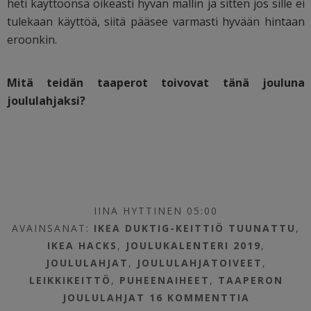
heti käyttöönsä oikeasti hyvän mallin ja sitten jos sille ei
tulekaan käyttöä, siitä pääsee varmasti hyvään hintaan
eroonkin.
Mitä teidän taaperot toivovat tänä jouluna
joululahjaksi?
IINA HYTTINEN 05:00
AVAINSANAT:
IKEA DUKTIG-KEITTIÖ TUUNATTU
,
IKEA HACKS
,
JOULUKALENTERI 2019
,
JOULULAHJAT
,
JOULULAHJATOIVEET
,
LEIKKIKEITTÖ
,
PUHEENAIHEET
,
TAAPERON
JOULULAHJAT
16 KOMMENTTIA