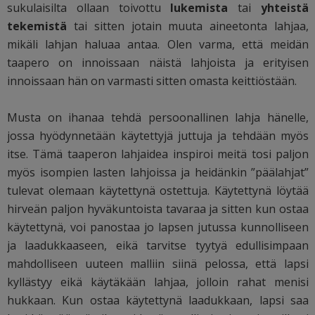
sukulaisilta ollaan toivottu
lukemista
tai
yhteistä
tekemistä
tai sitten jotain muuta aineetonta lahjaa,
mikäli lahjan haluaa antaa. Olen varma, että meidän
taapero on innoissaan näistä lahjoista ja erityisen
innoissaan hän on varmasti sitten omasta keittiöstään.
Musta on ihanaa tehdä persoonallinen lahja hänelle,
jossa hyödynnetään käytettyjä juttuja ja tehdään myös
itse. Tämä taaperon lahjaidea inspiroi meitä tosi paljon
myös isompien lasten lahjoissa ja heidänkin ”päälahjat”
tulevat olemaan käytettynä ostettuja. Käytettynä löytää
hirveän paljon hyväkuntoista tavaraa ja sitten kun ostaa
käytettynä, voi panostaa jo lapsen jutussa kunnolliseen
ja laadukkaaseen, eikä tarvitse tyytyä edullisimpaan
mahdolliseen uuteen malliin siinä pelossa, että lapsi
kyllästyy eikä käytäkään lahjaa, jolloin rahat menisi
hukkaan. Kun ostaa käytettynä laadukkaan, lapsi saa