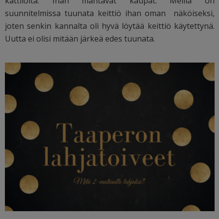
kattiloita. Ihan mahtavat kaupat. Meillä on
suunnitelmissa tuunata keittiö ihan oman näköiseksi,
joten senkin kannalta oli hyvä löytää keittiö käytettynä.
Uutta ei olisi mitään järkeä edes tuunata.