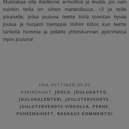
Muistakaa olla itsellenne armollisia ja levätä, jos vain
suinkin teillä on siihen mahdollisuus. <3 Ja teille
jokaiselle, jotka jouluna teette töitä toivotan hyvää
joulua ja hurjasti tsemppiä töihin! Kiitos kun teette
tärkeitä hommia ja pidätte yhteiskunnan pyörimässä
myös jouluna!
IINA HYTTINEN 05:00
AVAINSANAT:
JOULU
,
JOULUAATTO
,
JOULUKALENTERI
,
JOULUTERVEHDYS
,
JOULUTERVEHDYS VIDEOLLA
,
PERHE
,
PUHEENAIHEET
,
RAKKAUS
KOMMENTOI