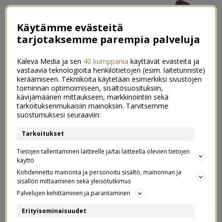
Käytämme evästeitä
tarjotaksemme parempia palveluja
Kaleva Media ja sen
40 kumppania
käyttävät evästeitä ja
vastaavia teknologioita henkilötietojen (esim. laitetunniste)
keräämiseen. Tekniikoita käytetään esimerkiksi sivustojen
toiminnan optimoimiseen, sisältösuosituksiin,
←
Tänä jouluna tarvitsen lepoa ja armollisuutta itseäni kohtaan
kävijämäärien mittaukseen, markkinointiin sekä
tarkoituksenmukaisiin mainoksiin. Tarvitsemme
Vuosikooste 2020 – koko vuosi pähkinänkuoressa
→
suostumuksesi seuraaviin:
Luukku 24. Hyttisten perinteinen
Tarkoitukset
0
joulutervehdys videolla
Tietojen tallentaminen laitteelle ja/tai laitteella olevien tietojen
käyttö
Kohdennettu mainonta ja personoitu sisältö, mainonnan ja
24.12.2020
sisällön mittaaminen sekä yleisötutkimus
Palvelujen kehittäminen ja parantaminen
Hyvää jouluaattoa ihanat tyypit! Tänään se vihdoin on,
Erityisominaisuudet
JOULU! Tätä päivää on odotettu niin paljon. Kaikki ollaan