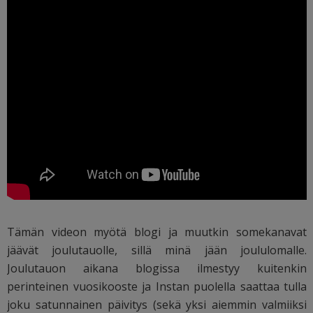
Tämän videon myötä blogi ja muutkin somekanavat
jäävät joulutauolle, sillä minä jään joululomalle.
Joulutauon aikana blogissa ilmestyy kuitenkin
perinteinen vuosikooste ja Instan puolella saattaa tulla
joku satunnainen päivitys (sekä yksi aiemmin valmiiksi