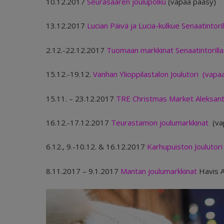
10.12.2017
Seurasaaren joulupolku
(vapaa pääsy)
13.12.2017
Lucian Päivä ja Lucia-kulkue Senaatintori
2.12.-22.12.2017
Tuomaan markkinat Senaatintorilla
15.12.-19.12.
Vanhan Ylioppilastalon Joulutori (vapa
15.11. – 23.12.2017
TRE Christmas Market Aleksant
16.12.-17.12.2017
Teurastamon joulumarkkinat
(va
6.12., 9.-10.12. & 16.12.2017
Karhupuiston Joulutori
8.11.2017 – 9.1.2017
Mantan joulumarkkinat
Havis A