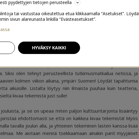
sesti pyydettyjen tietojen perusteella
lintoja tai vastustaa oikeutettua etua klikkaamalla “Asetukset”. Löydä
 sivun alareunasta linkillä “Evästeasetukset”.
iassa
a eri puolilla Suomea
3
HYVÄKSY KAIKKI
an Helsinki-keskeistä, sillä tiedän että suuri osa lukijoistani asuu
 Siksi olen tehnyt perusteellista tutkimusmatkailua netissä, ja
euraavien kolmen viikon aikana, ympäri Suomen! Löydät tapahtumia
 aikuisille. Listalta löytyy niin ilmaista puuhaa kuin teatteria,
sieltä kivaa tekemistä just sulle!
 jouluista, ja se on upeaa miten paljon kulttuuritarjonta lisääntyy
piristää ehdottomasti se että on kaikkea kivaa tekemistä! Myös
la tavalla joulun alla, ja yhteinen tekeminen lasten kanssa lisää
nnelmaa. Me aiotaan mennä tsekkaamaan ainakin parit myyjäiset