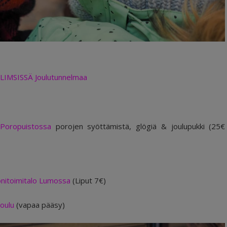
LIMSISSÄ Joulutunnelmaa
Poropuistossa
porojen syöttämistä, glögiä & joulupukki (25€
Monitoimitalo Lumossa
(Liput 7€)
oulu
(vapaa pääsy)