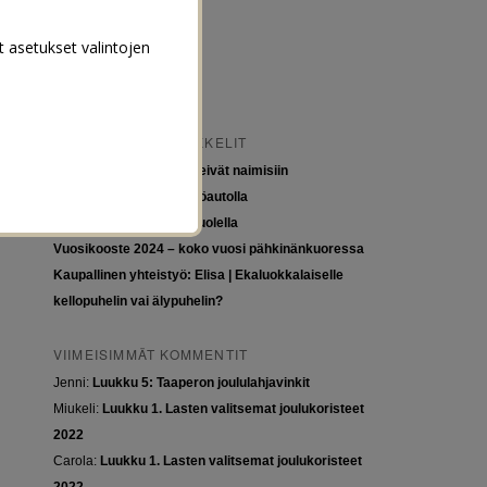
t asetukset valintojen
VIIMEISIMMÄT ARTIKKELIT
Tytöt kuuluvat kouluun, eivät naimisiin
Euroopan roadtrip sähköautolla
Tyttöjen ja tasa-arvon puolella
Vuosikooste 2024 – koko vuosi pähkinänkuoressa
Kaupallinen yhteistyö: Elisa | Ekaluokkalaiselle
kellopuhelin vai älypuhelin?
VIIMEISIMMÄT KOMMENTIT
Jenni
:
Luukku 5: Taaperon joululahjavinkit
Miukeli
:
Luukku 1. Lasten valitsemat joulukoristeet
2022
Carola
:
Luukku 1. Lasten valitsemat joulukoristeet