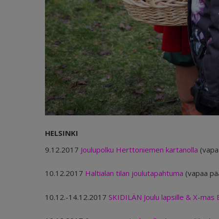
HELSINKI
9.12.2017
Joulupolku Herttoniemen kartanolla
(vapa
10.12.2017
Haltialan tilan joulutapahtuma
(vapaa pä
10.12.-14.12.2017
SKIDILÄN Joulu lapsille & X-mas 