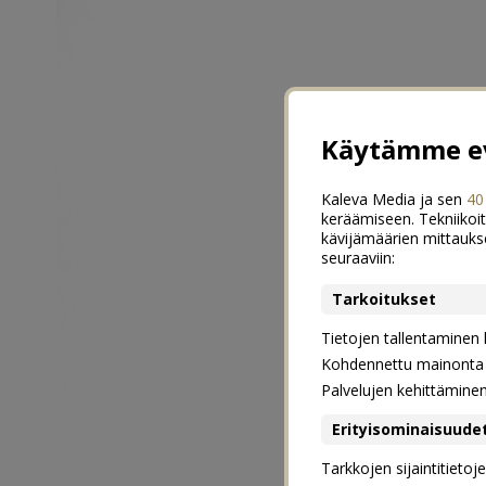
Käytämme ev
Kaleva Media ja sen
40
keräämiseen. Tekniikoit
kävijämäärien mittauks
seuraaviin:
Tarkoitukset
Tietojen tallentaminen la
Kohdennettu mainonta j
Palvelujen kehittämine
Erityisominaisuude
Tarkkojen sijaintitieto