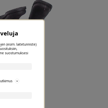
veluja
jen (esim. laitetunniste)
uosituksiin,
emme suostumuksesi
tutkimus