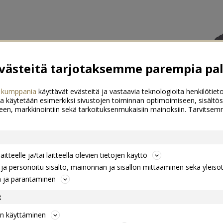
ästeitä tarjotaksemme parempia pal
 kumppania
käyttävät evästeitä ja vastaavia teknologioita henkilötieto
a käytetään esimerkiksi sivustojen toiminnan optimoimiseen, sisältös
een, markkinointiin sekä tarkoituksenmukaisiin mainoksiin. Tarvits
itteelle ja/tai laitteella olevien tietojen käyttö
a personoitu sisältö, mainonnan ja sisällön mittaaminen sekä yleisö
n ja parantaminen
t
jen käyttäminen