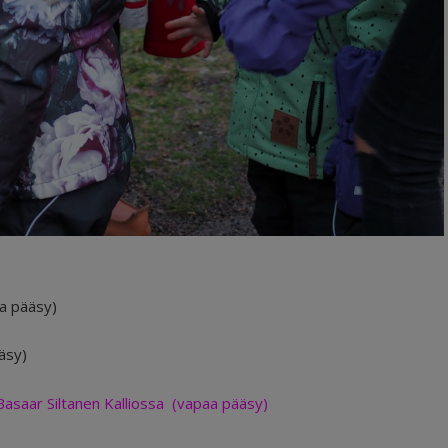
a pääsy)
äsy)
Basaar Siltanen Kalliossa (vapaa pääsy)