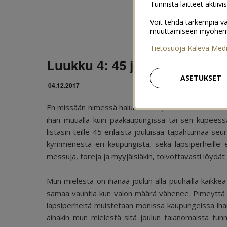
Tunnista laitteet aktiivi
Voit tehdä tarkempia va
muuttamiseen myöhemmin
Tietosuoja Kaleva Med
Luukku 4: 45 joulutapahtuma
ASETUKSET
04.12.2017
En missään nimessä halua tehdä joulukalenteristani lii
ihan muualla kuin pääkaupungissa tai sen kupeessa.
listasin teille 45 erilaista jouluisaa tapahtumaa s
kymmenestä eri kaupungista, sekä lapsiperheille että
messuja, toreja ja myyjäisiäkin, toivottavasti löydät 
Mun mielestä on ihanaa joulun alla puuhailla kaikkea
samaa vauhtia kun valon määrä vähenee. Pimeyttä 
lapsiperheitä muistetaan monissa kaupungeissa ihanal
ainakin mun mielestä sitä joulun taianomaista tu