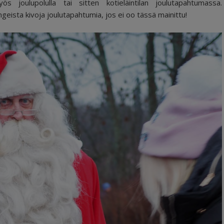
ös joulupolulla tai sitten kotieläintilan joulutapahtumassa.
ista kivoja joulutapahtumia, jos ei oo tässä mainittu!