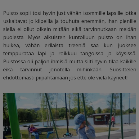
Puisto sopii tosi hyvin just vähän isommille lapsille jotka
uskaltavat jo kiipeillä ja touhuta enemmän, ihan pienille
siellä ei ollut oikein mitään eikä tarvinnutkaan meidän
puolesta. Myös aikuisten kuntoiluun puisto on ihan
huikea, vähän erilaista treeniä saa kun juoksee
temppurataa läpi ja roikkuu tangoissa ja köysissä.
Puistossa oli paljon ihmisiä mutta silti hyvin tilaa kaikille
eikä tarvinnut jonotella mihinkään. Suosittelen
ehdottomasti piipahtamaan jos ette ole vielä käyneet!