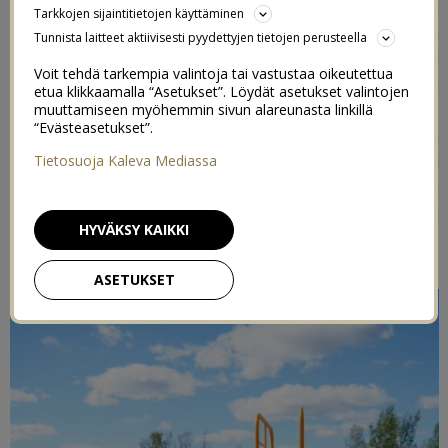
Me nukuttiin aamulla pitkään koko perhe, ja jatkettiin
Tarkkojen sijaintitietojen käyttäminen
eilenkin mainittua siivousprojektia sitten meidän
Tunnista laitteet aktiivisesti pyydettyjen tietojen perusteella
makuuhuoneessa Novan aamupäikkäreiden ajan. Huh!
Voit tehdä tarkempia valintoja tai vastustaa oikeutettua
Nyt on meidän aikuistenkin kaikki vaatteet käyty läpi ja
etua klikkaamalla “Asetukset”. Löydät asetukset valintojen
jaettu neljään kasaan: kierrätykseen, lahjoitettavaksi,
muuttamiseen myöhemmin sivun alareunasta linkillä
“Evästeasetukset”.
myyntiin ja säästettäväksi. Aika paljon tyhjemmältä
näyttää nyt kaapeissa, mikä on ihana. Paljon helpompi
Tietosuoja Kaleva Mediassa
löytää ne kivat vaatteet jotka näyttävät hyvälle, kun
päälle ei vyöry ensin kolmea hyllyllistä vaatteita, jotka
HYVÄKSY KAIKKI
olivat ”ihan ok ehkä joskus ennen raskautta”.
ASETUKSET