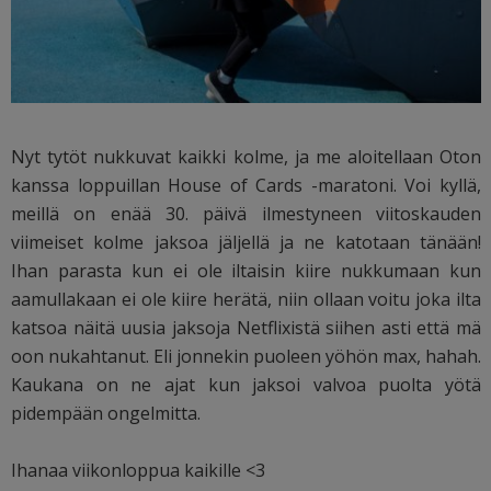
Nyt tytöt nukkuvat kaikki kolme, ja me aloitellaan Oton
kanssa loppuillan House of Cards -maratoni. Voi kyllä,
meillä on enää 30. päivä ilmestyneen viitoskauden
viimeiset kolme jaksoa jäljellä ja ne katotaan tänään!
Ihan parasta kun ei ole iltaisin kiire nukkumaan kun
aamullakaan ei ole kiire herätä, niin ollaan voitu joka ilta
katsoa näitä uusia jaksoja Netflixistä siihen asti että mä
oon nukahtanut. Eli jonnekin puoleen yöhön max, hahah.
Kaukana on ne ajat kun jaksoi valvoa puolta yötä
pidempään ongelmitta.
Ihanaa viikonloppua kaikille <3