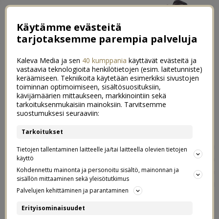
Käytämme evästeitä
tarjotaksemme parempia palveluja
Kaleva Media ja sen
40 kumppania
käyttävät evästeitä ja
vastaavia teknologioita henkilötietojen (esim. laitetunniste)
keräämiseen. Tekniikoita käytetään esimerkiksi sivustojen
toiminnan optimoimiseen, sisältösuosituksiin,
kävijämäärien mittaukseen, markkinointiin sekä
Lauantai kiipeilypuistossa
tarkoituksenmukaisiin mainoksiin. Tarvitsemme
19
suostumuksesi seuraaviin:
03.06.2017
Tarkoitukset
Meidän lähipiirissä ei tänä vuonna ollut valmistujaisia, ja
Tietojen tallentaminen laitteelle ja/tai laitteella olevien tietojen
niinpä tämä olikin meidän perheelle aivan tavallinen
käyttö
lauantai. Haluan kuitenkin onnitella ihan superpaljon
Kohdennettu mainonta ja personoitu sisältö, mainonnan ja
sisällön mittaaminen sekä yleisötutkimus
kaikkia jotka tänään päättivät peruskoulunsa tai
Palvelujen kehittäminen ja parantaminen
valmistuivat ammattiin tai ylioppilaaksi. Hieno saavutus!
Erityisominaisuudet