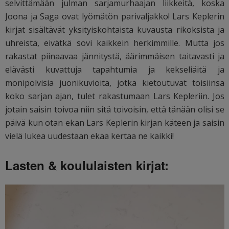
selvittämään julman sarjamurhaajan liikkeitä, koska
Joona ja Saga ovat lyömätön parivaljakko! Lars Keplerin
kirjat sisältävät yksityiskohtaista kuvausta rikoksista ja
uhreista, eivätkä sovi kaikkein herkimmille. Mutta jos
rakastat piinaavaa jännitystä, äärimmäisen taitavasti ja
elävästi kuvattuja tapahtumia ja kekseliäitä ja
monipolvisia juonikuvioita, jotka kietoutuvat toisiinsa
koko sarjan ajan, tulet rakastumaan Lars Kepleriin. Jos
jotain saisin toivoa niin sitä toivoisin, että tänään olisi se
päivä kun otan ekan Lars Keplerin kirjan käteen ja saisin
vielä lukea uudestaan ekaa kertaa ne kaikki!
Lasten & koululaisten kirjat: