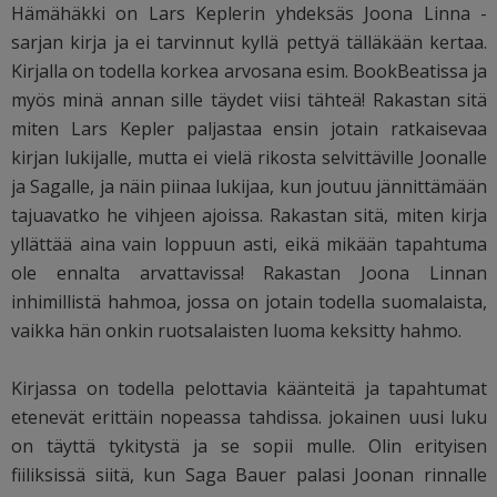
Hämähäkki on Lars Keplerin yhdeksäs Joona Linna -
sarjan kirja ja ei tarvinnut kyllä pettyä tälläkään kertaa.
Kirjalla on todella korkea arvosana esim. BookBeatissa ja
myös minä annan sille täydet viisi tähteä! Rakastan sitä
miten Lars Kepler paljastaa ensin jotain ratkaisevaa
kirjan lukijalle, mutta ei vielä rikosta selvittäville Joonalle
ja Sagalle, ja näin piinaa lukijaa, kun joutuu jännittämään
tajuavatko he vihjeen ajoissa. Rakastan sitä, miten kirja
yllättää aina vain loppuun asti, eikä mikään tapahtuma
ole ennalta arvattavissa! Rakastan Joona Linnan
inhimillistä hahmoa, jossa on jotain todella suomalaista,
vaikka hän onkin ruotsalaisten luoma keksitty hahmo.
Kirjassa on todella pelottavia käänteitä ja tapahtumat
etenevät erittäin nopeassa tahdissa. jokainen uusi luku
on täyttä tykitystä ja se sopii mulle. Olin erityisen
fiiliksissä siitä, kun Saga Bauer palasi Joonan rinnalle