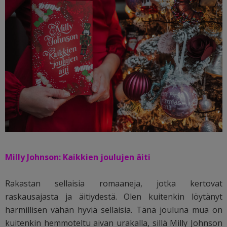
Milly Johnson: Kaikkien joulujen äiti
Rakastan sellaisia romaaneja, jotka kertovat
raskausajasta ja äitiydestä. Olen kuitenkin löytänyt
harmillisen vähän hyviä sellaisia. Tänä jouluna mua on
kuitenkin hemmoteltu aivan urakalla, sillä Milly Johnson