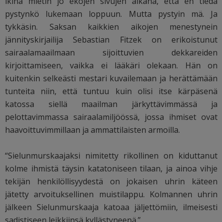
ikinä mietin jo ekojen sivujen aikana, että en tiedä
pystynkö lukemaan loppuun. Mutta pystyin mä. Ja
tykkäsin.
Saksan kaikkien aikojen menestynein
jännityskirjailija Sebastian Fitzek on erikoistunut
sairaalamaailmaan sijoittuvien dekkareiden
kirjoittamiseen, vaikka ei lääkäri olekaan. Hän on
kuitenkin selkeästi mestari kuvailemaan ja herättämään
tunteita niin, että tuntuu kuin olisi itse kärpäsenä
katossa siellä maailman järkyttävimmässä ja
pelottavimmassa sairaalamiljöössä, jossa ihmiset ovat
haavoittuvimmillaan ja ammattilaisten armoilla.
“Sielunmurskaajaksi nimitetty rikollinen on kiduttanut
kolme ihmistä täysin katatoniseen tilaan, ja ainoa vihje
tekijän henkilöllisyydestä on jokaisen uhrin käteen
jätetty arvoituksellinen muistilappu. Kolmannen uhrin
jälkeen Sielunmurskaaja katoaa jäljettömiin, ilmeisesti
sadistiseen leikkiinsä kyllästyneenä.”