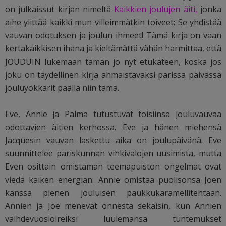
on julkaissut kirjan nimeltä
Kaikkien joulujen äiti,
jonka
aihe ylittää kaikki mun villeimmätkin toiveet: Se yhdistää
vauvan odotuksen ja joulun ihmeet! Tämä kirja on vaan
kertakaikkisen ihana ja kieltämättä vähän harmittaa, että
JOUDUIN lukemaan tämän jo nyt etukäteen, koska jos
joku on täydellinen kirja ahmaistavaksi parissa päivässä
jouluyökkärit päällä niin tämä.
Eve, Annie ja Palma tutustuvat toisiinsa jouluvauvaa
odottavien äitien kerhossa. Eve ja hänen miehensä
Jacquesin vauvan laskettu aika on joulupäivänä. Eve
suunnittelee pariskunnan vihkivalojen uusimista, mutta
Even osittain omistaman teemapuiston ongelmat ovat
viedä kaiken energian. Annie omistaa puolisonsa Joen
kanssa pienen jouluisen paukkukaramellitehtaan.
Annien ja Joe menevät onnesta sekaisin, kun Annien
vaihdevuosioireiksi luulemansa tuntemukset