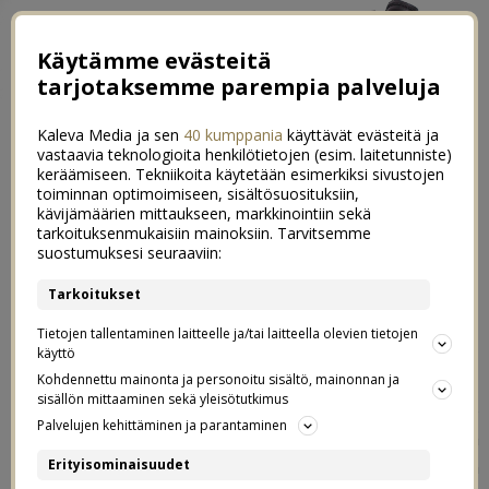
Käytämme evästeitä
tarjotaksemme parempia palveluja
Kaleva Media ja sen
40 kumppania
käyttävät evästeitä ja
vastaavia teknologioita henkilötietojen (esim. laitetunniste)
keräämiseen. Tekniikoita käytetään esimerkiksi sivustojen
toiminnan optimoimiseen, sisältösuosituksiin,
kävijämäärien mittaukseen, markkinointiin sekä
Luukku 7: Kirjalahjat jouluun 2022
tarkoituksenmukaisiin mainoksiin. Tarvitsemme
0
suostumuksesi seuraaviin:
– joulun parhaat kirjat
Tarkoitukset
07.12.2022
Tietojen tallentaminen laitteelle ja/tai laitteella olevien tietojen
Kirja.fi
käyttö
Kaupallinen yhteistyö:
Kohdennettu mainonta ja personoitu sisältö, mainonnan ja
sisällön mittaaminen sekä yleisötutkimus
Tämän päivän luukusta löytyy kirjasuositukset koko
Palvelujen kehittäminen ja parantaminen
perheelle tälle joululle. Joululahjavinkkejä toivotaan joka
vuosi joulukalenteriin, ja kirjalahjat on ihan best, joten
Erityisominaisuudet