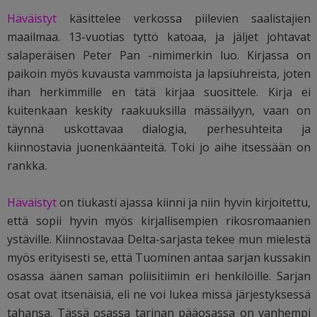
Häväistyt
käsittelee verkossa piilevien saalistajien
maailmaa. 13-vuotias tyttö katoaa, ja jäljet johtavat
salaperäisen Peter Pan -nimimerkin luo. Kirjassa on
paikoin myös kuvausta vammoista ja lapsiuhreista, joten
ihan herkimmille en tätä kirjaa suosittele. Kirja ei
kuitenkaan keskity raakuuksilla mässäilyyn, vaan on
täynnä uskottavaa dialogia, perhesuhteita ja
kiinnostavia juonenkäänteitä. Toki jo aihe itsessään on
rankka.
Häväistyt
on tiukasti ajassa kiinni ja niin hyvin kirjoitettu,
että sopii hyvin myös kirjallisempien rikosromaanien
ystäville. Kiinnostavaa Delta-sarjasta tekee mun mielestä
myös erityisesti se, että Tuominen antaa sarjan kussakin
osassa äänen saman poliisitiimin eri henkilöille. Sarjan
osat ovat itsenäisiä, eli ne voi lukea missä järjestyksessä
tahansa.
Tässä osassa tarinan pääosassa on vanhempi