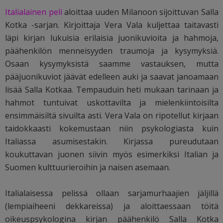
Italialainen peli
aloittaa uuden Milanoon sijoittuvan Salla
Kotka -sarjan. Kirjoittaja Vera Vala kuljettaa taitavasti
läpi kirjan lukuisia erilaisia juonikuvioita ja hahmoja,
päähenkilön menneisyyden traumoja ja kysymyksiä.
Osaan kysymyksistä saamme vastauksen, mutta
pääjuonikuviot jäävät edelleen auki ja saavat janoamaan
lisää Salla Kotkaa.
Tempauduin heti mukaan tarinaan ja
hahmot tuntuivat uskottavilta ja mielenkiintoisilta
ensimmäisiltä sivuilta asti. Vera Vala on ripotellut kirjaan
taidokkaasti kokemustaan niin psykologiasta kuin
Italiassa asumisestakin. Kirjassa pureudutaan
koukuttavan juonen siivin myös esimerkiksi Italian ja
Suomen kulttuurieroihin ja naisen asemaan.
Italialaisessa pelissä ollaan sarjamurhaajien jäljillä
(lempiaiheeni dekkareissa) ja aloittaessaan töitä
oikeuspsykologina kirjan päähenkilö Salla Kotka