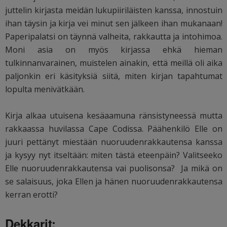
juttelin kirjasta meidän lukupiiriläisten kanssa, innostuin
ihan täysin ja kirja vei minut sen jälkeen ihan mukanaan!
Paperipalatsi on täynnä valheita, rakkautta ja intohimoa.
Moni asia on myös kirjassa ehkä hieman
tulkinnanvarainen, muistelen ainakin, että meillä oli aika
paljonkin eri käsityksiä siitä, miten kirjan tapahtumat
lopulta menivätkään.
Kirja alkaa utuisena kesäaamuna ränsistyneessä mutta
rakkaassa huvilassa Cape Codissa. Päähenkilö Elle on
juuri pettänyt miestään nuoruudenrakkautensa kanssa
ja kysyy nyt itseltään: miten tästä eteenpäin? Valitseeko
Elle nuoruudenrakkautensa vai puolisonsa? Ja mikä on
se salaisuus, joka Ellen ja hänen nuoruudenrakkautensa
kerran erotti?
Dekkarit: