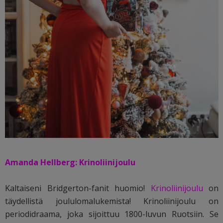
Amanda Hellberg: Krinoliinijoulu
Kaltaiseni Bridgerton-fanit huomio!
Krinoliinijoulu
on
täydellistä joululomalukemista! Krinoliinijoulu on
periodidraama, joka sijoittuu 1800-luvun Ruotsiin. Se