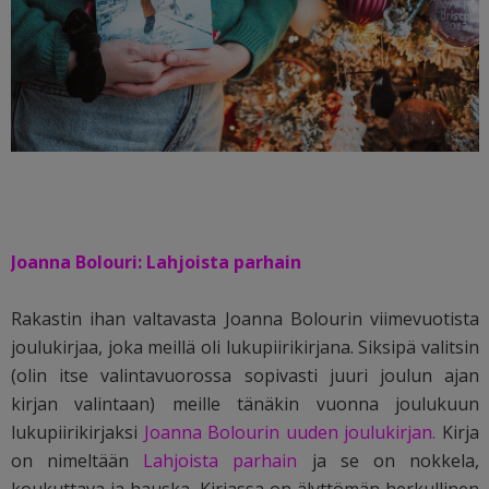
Joanna Bolouri: Lahjoista parhain
Rakastin ihan valtavasta Joanna Bolourin viimevuotista
joulukirjaa, joka meillä oli lukupiirikirjana. Siksipä valitsin
(olin itse valintavuorossa sopivasti juuri joulun ajan
kirjan valintaan) meille tänäkin vuonna joulukuun
lukupiirikirjaksi
Joanna Bolourin uuden joulukirjan.
Kirja
on nimeltään
Lahjoista parhain
ja se on nokkela,
koukuttava ja hauska. Kirjassa on älyttömän herkullinen