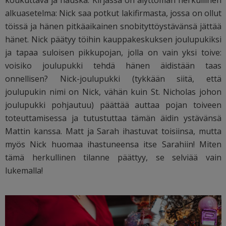
alkuasetelma: Nick saa potkut lakifirmasta, jossa on ollut
töissä ja hänen pitkäaikainen snobityttöystävänsä jättää
hänet. Nick päätyy töihin kauppakeskuksen joulupukiksi
ja tapaa suloisen pikkupojan, jolla on vain yksi toive:
voisiko joulupukki tehdä hänen äidistään taas
onnellisen? Nick-joulupukki (tykkään siitä, että
joulupukin nimi on Nick, vähän kuin St. Nicholas johon
joulupukki pohjautuu) päättää auttaa pojan toiveen
toteuttamisessa ja tutustuttaa tämän äidin ystävänsä
Mattin kanssa. Matt ja Sarah ihastuvat toisiinsa, mutta
myös Nick huomaa ihastuneensa itse Sarahiin! Miten
tämä herkullinen tilanne päättyy, se selviää vain
lukemalla!