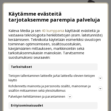
Käytämme evästeitä
tarjotaksemme parempia palveluja
Kaleva Media ja sen
40 kumppania
käyttävät evästeitä ja
vastaavia teknologioita henkilötietojen (esim. laitetunniste)
keräämiseen. Tekniikoita käytetään esimerkiksi sivustojen
toiminnan optimoimiseen, sisältösuosituksiin,
kävijämäärien mittaukseen, markkinointiin sekä
Taaperon asu & uudet aurinkolasit
tarkoituksenmukaisiin mainoksiin. Tarvitsemme
4
suostumuksesi seuraaviin:
vesisateessa
Tarkoitukset
23.04.2018
Tietojen tallentaminen laitteelle ja/tai laitteella olevien tietojen
käyttö
Lastenvaatteista on ollut paljonkin juttua tässä blogissa,
Kohdennettu mainonta ja personoitu sisältö, mainonnan ja
mutta taaperon asuja ei ole hetkeen ollut esittelyssä. Syy
sisällön mittaaminen sekä yleisötutkimus
on se, että hän harvoin pysyy paikoillaan, että saisi
Palvelujen kehittäminen ja parantaminen
otettua kuvia asuista niin, että ne jopa näkyvät. Siksi en
Erityisominaisuudet
yleensä jaksa edes yrittää. Tänä viikonloppuna hänellä