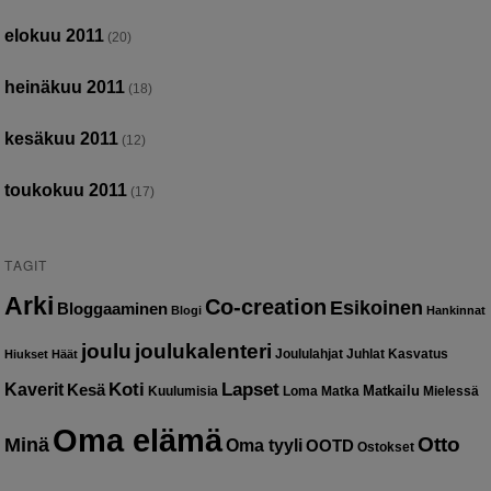
elokuu 2011
(20)
heinäkuu 2011
(18)
kesäkuu 2011
(12)
toukokuu 2011
(17)
TAGIT
Arki
Co-creation
Esikoinen
Bloggaaminen
Blogi
Hankinnat
joulu
joulukalenteri
Joululahjat
Juhlat
Kasvatus
Hiukset
Häät
Kaverit
Koti
Lapset
Kesä
Matkailu
Kuulumisia
Loma
Matka
Mielessä
Oma elämä
Otto
Minä
Oma tyyli
OOTD
Ostokset