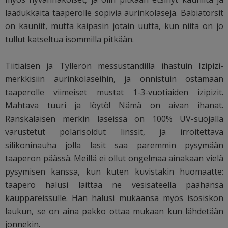
laadukkaita taaperolle sopivia aurinkolaseja. Babiatorsit
on kauniit, mutta kaipasin jotain uutta, kun niitä on jo
tullut katseltua isommilla pitkään.
Tiitiäisen ja Tyllerön messuständillä ihastuin Izipizi-
merkkisiin aurinkolaseihin, ja onnistuin ostamaan
taaperolle viimeiset mustat 1-3-vuotiaiden izipizit.
Mahtava tuuri ja löytö! Nämä on aivan ihanat.
Ranskalaisen merkin laseissa on 100% UV-suojalla
varustetut polarisoidut linssit, ja irroitettava
silikoninauha jolla lasit saa paremmin pysymään
taaperon päässä. Meillä ei ollut ongelmaa ainakaan vielä
pysymisen kanssa, kun kuten kuvistakin huomaatte:
taapero halusi laittaa ne vesisateella päähänsä
kauppareissulle. Hän halusi mukaansa myös isosiskon
laukun, se on aina pakko ottaa mukaan kun lähdetään
jonnekin.