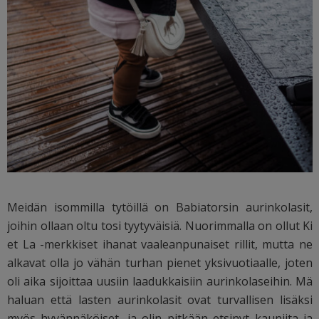
Meidän isommilla tytöillä on Babiatorsin aurinkolasit,
joihin ollaan oltu tosi tyytyväisiä. Nuorimmalla on ollut Ki
et La -merkkiset ihanat vaaleanpunaiset rillit, mutta ne
alkavat olla jo vähän turhan pienet yksivuotiaalle, joten
oli aika sijoittaa uusiin laadukkaisiin aurinkolaseihin. Mä
haluan että lasten aurinkolasit ovat turvallisen lisäksi
myös hyvännäköiset, ja olin pitkään etsinyt kauniita ja