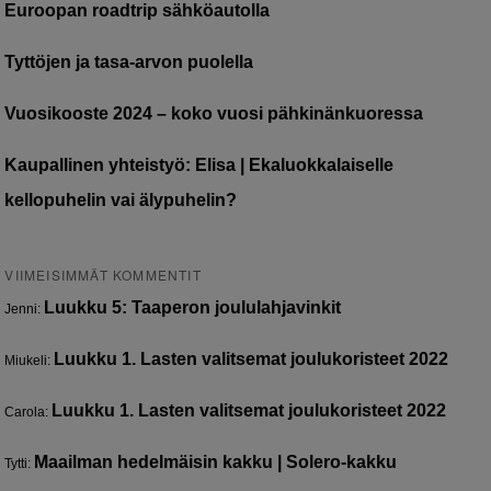
Euroopan roadtrip sähköautolla
Tyttöjen ja tasa-arvon puolella
Vuosikooste 2024 – koko vuosi pähkinänkuoressa
Kaupallinen yhteistyö: Elisa | Ekaluokkalaiselle
kellopuhelin vai älypuhelin?
VIIMEISIMMÄT KOMMENTIT
Luukku 5: Taaperon joululahjavinkit
Jenni
:
Luukku 1. Lasten valitsemat joulukoristeet 2022
Miukeli
:
Luukku 1. Lasten valitsemat joulukoristeet 2022
Carola
:
Maailman hedelmäisin kakku | Solero-kakku
Tytti
: