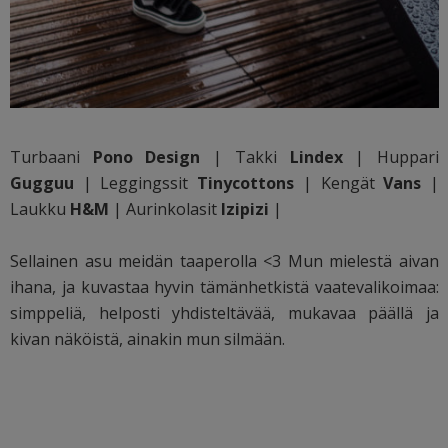
Turbaani
Pono Design
| Takki
Lindex
| Huppari
Gugguu
| Leggingssit
Tinycottons
| Kengät
Vans
|
Laukku
H&M
| Aurinkolasit
Izipizi
|
Sellainen asu meidän taaperolla <3 Mun mielestä aivan
ihana, ja kuvastaa hyvin tämänhetkistä vaatevalikoimaa:
simppeliä, helposti yhdisteltävää, mukavaa päällä ja
kivan näköistä, ainakin mun silmään.