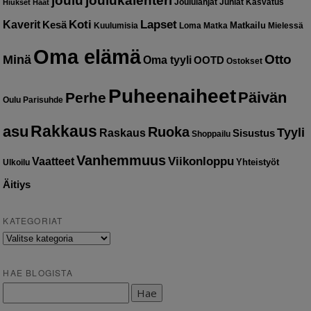
joulu
joulukalenteri
Joululahjat
Juhlat
Kasvatus
Hiukset
Häät
Kaverit
Koti
Lapset
Kesä
Matkailu
Kuulumisia
Loma
Matka
Mielessä
Oma elämä
Otto
Minä
Oma tyyli
OOTD
Ostokset
Puheenaiheet
Päivän
Perhe
Oulu
Parisuhde
Rakkaus
asu
Ruoka
Tyyli
Raskaus
Sisustus
Shoppailu
Vanhemmuus
Vaatteet
Viikonloppu
Yhteistyöt
Ulkoilu
Äitiys
KATEGORIAT
Kategoriat
HAE BLOGISTA
Haku: