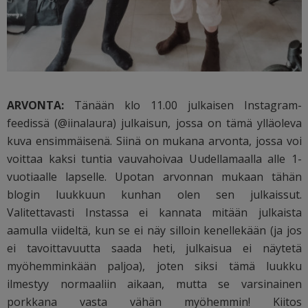
ARVONTA:
Tänään klo 11.00 julkaisen Instagram-
feedissä (@iinalaura) julkaisun, jossa on tämä ylläoleva
kuva ensimmäisenä. Siinä on mukana arvonta, jossa voi
voittaa kaksi tuntia vauvahoivaa Uudellamaalla alle 1-
vuotiaalle lapselle. Upotan arvonnan mukaan tähän
blogin luukkuun kunhan olen sen julkaissut.
Valitettavasti Instassa ei kannata mitään julkaista
aamulla viideltä, kun se ei näy silloin kenellekään (ja jos
ei tavoittavuutta saada heti, julkaisua ei näytetä
myöhemminkään paljoa), joten siksi tämä luukku
ilmestyy normaaliin aikaan, mutta se varsinainen
porkkana vasta vähän myöhemmin! Kiitos