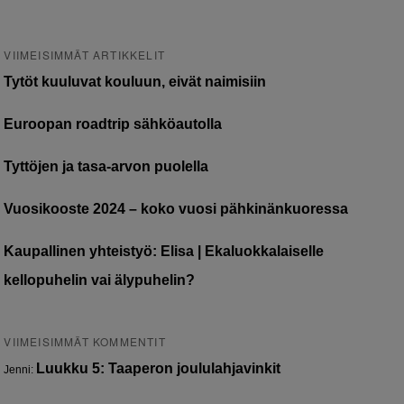
VIIMEISIMMÄT ARTIKKELIT
Tytöt kuuluvat kouluun, eivät naimisiin
Euroopan roadtrip sähköautolla
Tyttöjen ja tasa-arvon puolella
Vuosikooste 2024 – koko vuosi pähkinänkuoressa
Kaupallinen yhteistyö: Elisa | Ekaluokkalaiselle
kellopuhelin vai älypuhelin?
VIIMEISIMMÄT KOMMENTIT
Luukku 5: Taaperon joululahjavinkit
Jenni
: