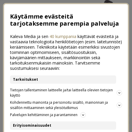
Käytämme evästeitä
tarjotaksemme parempia palveluja
Kaleva Media ja sen
40 kumppania
käyttävät evästeitä ja
vastaavia teknologioita henkilötietojen (esim. laitetunniste)
keräämiseen. Tekniikoita käytetään esimerkiksi sivustojen
toiminnan optimoimiseen, sisältösuosituksiin,
kävijämäärien mittaukseen, markkinointiin sekä
Luukku 20: Voita 2h vauvahoivaa!
tarkoituksenmukaisiin mainoksiin. Tarvitsemme
0
suostumuksesi seuraaviin:
20.12.2021
Tarkoitukset
Vauvahoiva
Kaupallinen yhteistyö:
Tietojen tallentaminen laitteelle ja/tai laitteella olevien tietojen
käyttö
Tavattiin pari kuukautta sitten
Vauvahoivan
perustajan
Kohdennettu mainonta ja personoitu sisältö, mainonnan ja
Erika Broderin kanssa, koska haluttiin keksiä teille jotain
sisällön mittaaminen sekä yleisötutkimus
ihanaa tähän tämän vuoden joulukalenteriin! Mun
Palvelujen kehittäminen ja parantaminen
blogijoulukalenterissa ei yleensä ole hirveästi
Erityisominaisuudet
kaupallisuutta, mutta aina on ollut yksi tai kaksi pientä