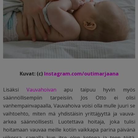
Kuvat: (c)
Instagram.com/outimarjaana
Lisäksi
Vauvahoivan
apu taipuu hyvin myös
säännöllisempiin tarpeisiin. Jos Otto ei olisi
vanhempainvapaalla, Vauvahoiva voisi olla mulle juuri se
vaihtoehto, miten mä yhdistäisin yrittäjyyttä ja vauva-
arkea säännöllisesti. Luotettava hoitaja, joka tulisi
hoitamaan vauvaa meille kotiin vaikkapa parina päivänä
viikossa, samalla kun itse olen kotona ja teen töitä.