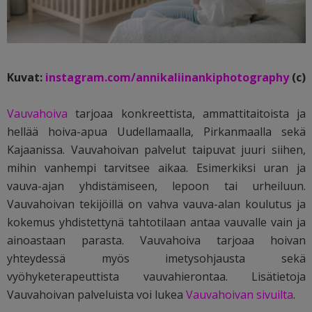
Kuvat:
instagram.com/annikaliinankiphotography
(c)
Vauvahoiva
tarjoaa konkreettista, ammattitaitoista ja
hellää hoiva-apua Uudellamaalla, Pirkanmaalla sekä
Kajaanissa. Vauvahoivan palvelut taipuvat juuri siihen,
mihin vanhempi tarvitsee aikaa. Esimerkiksi uran ja
vauva-ajan yhdistämiseen, lepoon tai urheiluun.
Vauvahoivan tekijöillä on vahva vauva-alan koulutus ja
kokemus yhdistettynä tahtotilaan antaa vauvalle vain ja
ainoastaan parasta. Vauvahoiva tarjoaa hoivan
yhteydessä myös imetysohjausta sekä
vyöhyketerapeuttista vauvahierontaa. Lisätietoja
Vauvahoivan palveluista voi lukea
Vauvahoivan sivuilta
.