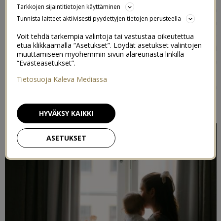
Tarkkojen sijaintitietojen käyttäminen
arvontaa. Tämän vuoden ainoaan kaupalliseen luukkuun
Tunnista laitteet aktiivisesti pyydettyjen tietojen perusteella
halusin keksiä jotain erityisen ihanaa. Erikan kanssa
mietittiin, että tämä vuosi on ehkä ollut monelle
Voit tehdä tarkempia valintoja tai vastustaa oikeutettua
etua klikkaamalla “Asetukset”. Löydät asetukset valintojen
perheelle rankka koronan vuoksi. Ja vaikka se ei olisi
muuttamiseen myöhemmin sivun alareunasta linkillä
aiheuttanut erityisiä haasteita, niin varmasti kuitenkin
“Evästeasetukset”.
moni vauvan vanhempi kaipaisi omaa aikaa. Aikaa yksin,
Tietosuoja Kaleva Mediassa
aikaa ystävän kanssa tai aikaa oman puolison kanssa. Ja
me haluttiin tarjota teille juuri sitä!
HYVÄKSY KAIKKI
ASETUKSET