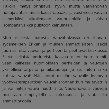
Tällöin imetys onnistuisi hyvin, mutta Vauvahoivan
hoitaja antaisi mulle kädet vapaaksi ja voisi viedä vauvaa
esimerkiksi ulkoilemaan vaunulenkille ja vähän
isompana vaikka puistoon keinumaan.
Mun mielestä parasta Vauvahoivassa on ihanan,
sydämellisen Erikan ja muiden ammattilaisten lisäksi
juuri se, että vauvan ja perheen tarpeet ovat keskiössä.
Ei ole sellaista perinteistä kaavaa, miten hoito toimii,
vaan kaikessa huomioidaan perheiden ja vauvojen
yksilöllisiä tarpeita ja aikatauluja. Ja se, miten Erika
kohtaa vauvat! Hän antoi meidän vauvalle lempeän
vyöhyketerapeuttisen vauvahieronnan kun me tavattiin
ja voi miten vauva nautti siitä. Vauvahoivalla vauvoja
hoidetaan lempeydellä ja rakkaudella ja rautaisella
ammattitaidolla.