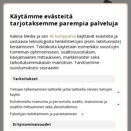
Käytämme evästeitä
tarjotaksemme parempia palveluja
Kaleva Media ja sen
40 kumppania
käyttävät evästeitä ja
vastaavia teknologioita henkilötietojen (esim. laitetunniste)
keräämiseen. Tekniikoita käytetään esimerkiksi sivustojen
toiminnan optimoimiseen, sisältösuosituksiin,
kävijämäärien mittaukseen, markkinointiin sekä
Syksyn herkullisin myskikurpitsa-
tarkoituksenmukaisiin mainoksiin. Tarvitsemme
1
suostumuksesi seuraaviin:
salvia -pasta
Tarkoitukset
07.10.2018
Tietojen tallentaminen laitteelle ja/tai laitteella olevien tietojen
käyttö
Postaus on tehty kaupallisessa yhteistyössä
Kohdennettu mainonta ja personoitu sisältö, mainonnan ja
Maldonin kanssa.
sisällön mittaaminen sekä yleisötutkimus
Palvelujen kehittäminen ja parantaminen
Lokakuu – kurpitsoiden kuukausi, eikö? Mikä sopisikaan
Erityisominaisuudet
paremmin näihin lokakuun tunnelmiin, kuin kermaisen