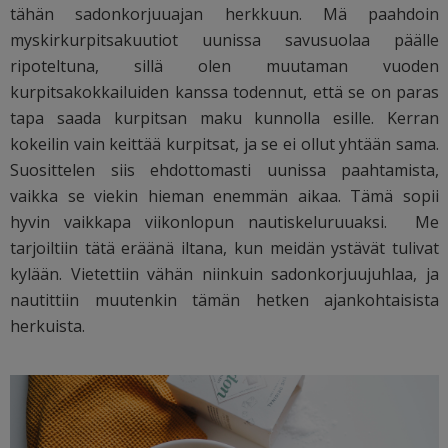
tähän sadonkorjuuajan herkkuun. Mä paahdoin
myskirkurpitsakuutiot uunissa savusuolaa päälle
ripoteltuna, sillä olen muutaman vuoden
kurpitsakokkailuiden kanssa todennut, että se on paras
tapa saada kurpitsan maku kunnolla esille. Kerran
kokeilin vain keittää kurpitsat, ja se ei ollut yhtään sama.
Suosittelen siis ehdottomasti uunissa paahtamista,
vaikka se viekin hieman enemmän aikaa. Tämä sopii
hyvin vaikkapa viikonlopun nautiskeluruuaksi. Me
tarjoiltiin tätä eräänä iltana, kun meidän ystävät tulivat
kylään. Vietettiin vähän niinkuin sadonkorjuujuhlaa, ja
nautittiin muutenkin tämän hetken ajankohtaisista
herkuista.