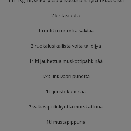
1 n. 1kg myskikurpitsa pilkottuna n. 1,5cm kuutioiksi
2 keltasipulia
1 ruukku tuoretta salviaa
2 ruokalusikallista voita tai öljyä
1/4tl jauhettua muskottipähkinää
1/4tl inkiväärijauhetta
1tl juustokuminaa
2 valkosipulinkynttä murskattuna
1tl mustapippuria