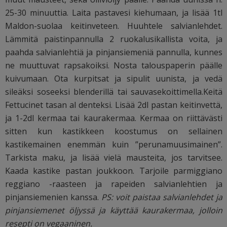
25-30 minuuttia. Laita pastavesi kiehumaan, ja lisää 1tl
Maldon-suolaa keitinveteen. Huuhtele salvianlehdet.
Lämmitä paistinpannulla 2 ruokalusikallista voita, ja
paahda salvianlehtiä ja pinjansiemeniä pannulla, kunnes
ne muuttuvat rapsakoiksi. Nosta talouspaperin päälle
kuivumaan. Ota kurpitsat ja sipulit uunista, ja vedä
sileäksi soseeksi blenderillä tai sauvasekoittimella.Keitä
Fettucinet tasan al denteksi. Lisää 2dl pastan keitinvettä,
ja 1-2dl kermaa tai kaurakermaa. Kermaa on riittävästi
sitten kun kastikkeen koostumus on sellainen
kastikemainen enemmän kuin ”perunamuusimainen”.
Tarkista maku, ja lisää vielä mausteita, jos tarvitsee.
Kaada kastike pastan joukkoon. Tarjoile parmiggiano
reggiano -raasteen ja rapeiden salvianlehtien ja
pinjansiemenien kanssa.
PS: voit paistaa salvianlehdet ja
pinjansiemenet öljyssä ja käyttää kaurakermaa, jolloin
resepti on vegaaninen.