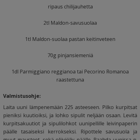
ripaus chilijauhetta
2tl Maldon-savusuolaa
1tl Maldon-suolaa pastan keitinveteen
70g pinjansiemeniä
1dl Parmiggiano reggianoa tai Pecorino Romanoa
raastettuna
Valmistusohje:
Laita uuni lämpenemään 225 asteeseen. Pilko kurpitsat
pieniksi kuutioiksi, ja lohko sipulit neljään osaan. Levitä
kurpitsakuutiot ja sipulilohkot uunipellille leivinpaperin
päälle tasaiseksi kerrokseksi. Ripottele savusuola ja
muut mausteet, sekä oliiviöljy päälle. Paahda uunissa n.