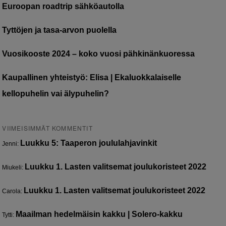
Euroopan roadtrip sähköautolla
Tyttöjen ja tasa-arvon puolella
Vuosikooste 2024 – koko vuosi pähkinänkuoressa
Kaupallinen yhteistyö: Elisa | Ekaluokkalaiselle
kellopuhelin vai älypuhelin?
VIIMEISIMMÄT KOMMENTIT
Luukku 5: Taaperon joululahjavinkit
Jenni
:
Luukku 1. Lasten valitsemat joulukoristeet 2022
Miukeli
:
Luukku 1. Lasten valitsemat joulukoristeet 2022
Carola
:
Maailman hedelmäisin kakku | Solero-kakku
Tytti
: