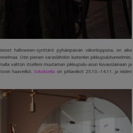
teiset halloween-synttärit pyhäinpäivän viikonloppuna, on aika
tunnelmaa. Otin pienen varaslähdön kuitenkin pikkujoulutunnelmiin,
alla valitsin itselleni muutaman pikkujoulu-asun kuvauslainaan ja
 tovin haaveillut.
Sokoksella
on juhlaviikot 25.10.–14.11. ja niiden