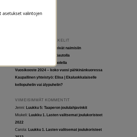
t asetukset valintojen
VIIMEISIMMÄT ARTIKKELIT
Tytöt kuuluvat kouluun, eivät naimisiin
Euroopan roadtrip sähköautolla
Tyttöjen ja tasa-arvon puolella
Vuosikooste 2024 – koko vuosi pähkinänkuoressa
Kaupallinen yhteistyö: Elisa | Ekaluokkalaiselle
kellopuhelin vai älypuhelin?
VIIMEISIMMÄT KOMMENTIT
Jenni
:
Luukku 5: Taaperon joululahjavinkit
Miukeli
:
Luukku 1. Lasten valitsemat joulukoristeet
2022
Carola
:
Luukku 1. Lasten valitsemat joulukoristeet