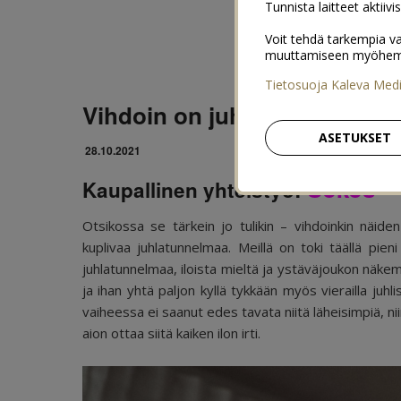
Tunnista laitteet aktiivi
Voit tehdä tarkempia va
muuttamiseen myöhemmin
Tietosuoja Kaleva Med
Vihdoin on juhlan aika
ASETUKSET
28.10.2021
Sokos
Kaupallinen yhteistyö:
Otsikossa se tärkein jo tulikin – vihdoinkin näide
kuplivaa juhlatunnelmaa. Meillä on toki täällä pien
juhlatunnelmaa, iloista mieltä ja ystäväjoukon näkemi
ja ihan yhtä paljon kyllä tykkään myös vierailla juhli
vaiheessa ei saanut edes tavata niitä läheisimpiä, nii
aion ottaa siitä kaiken ilon irti.