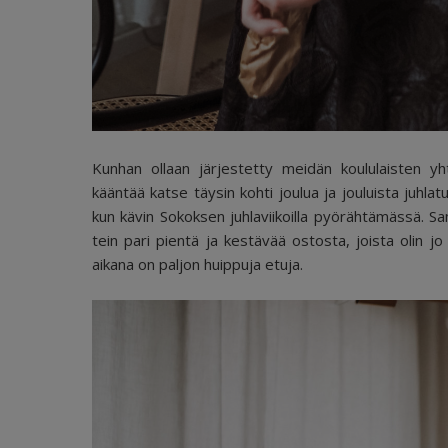
Kunhan ollaan järjestetty meidän koululaisten yh
kääntää katse täysin kohti joulua ja jouluista juhla
kun kävin Sokoksen juhlaviikoilla pyörähtämässä. Sam
tein pari pientä ja kestävää ostosta, joista olin jo
aikana on paljon huippuja etuja.