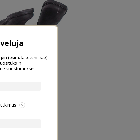
veluja
jen (esim. laitetunniste)
uosituksiin,
emme suostumuksesi
tutkimus