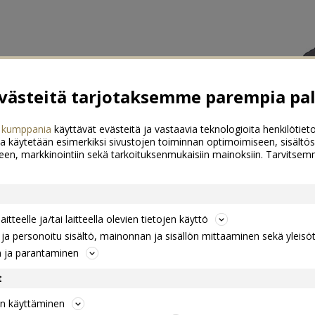
ästeitä tarjotaksemme parempia pal
 kumppania
käyttävät evästeitä ja vastaavia teknologioita henkilötieto
a käytetään esimerkiksi sivustojen toiminnan optimoimiseen, sisältös
een, markkinointiin sekä tarkoituksenmukaisiin mainoksiin. Tarvits
itteelle ja/tai laitteella olevien tietojen käyttö
a personoitu sisältö, mainonnan ja sisällön mittaaminen sekä yleisö
n ja parantaminen
t
jen käyttäminen