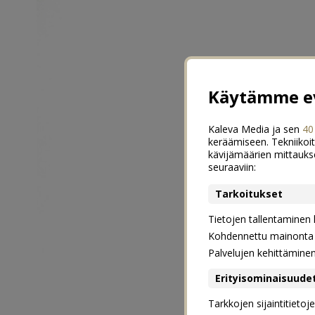
Käytämme ev
Kaleva Media ja sen
40
keräämiseen. Tekniikoit
kävijämäärien mittauks
seuraaviin:
Tarkoitukset
Tietojen tallentaminen la
Kohdennettu mainonta j
Palvelujen kehittämine
Erityisominaisuude
Tarkkojen sijaintitieto