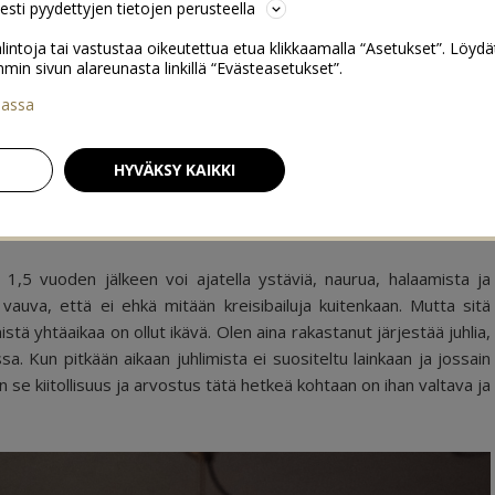
sesti pyydettyjen tietojen perusteella
lintoja tai vastustaa oikeutettua etua klikkaamalla “Asetukset”. Löydä
 sivun alareunasta linkillä “Evästeasetukset”.
iassa
0
HYVÄKSY KAIKKI
n 1,5 vuoden jälkeen voi ajatella ystäviä, naurua, halaamista ja
i vauva, että ei ehkä mitään kreisibailuja kuitenkaan. Mutta sitä
stä yhtäaikaa on ollut ikävä. Olen aina rakastanut järjestää juhlia,
ssa. Kun pitkään aikaan juhlimista ei suositeltu lainkaan ja jossain
n se kiitollisuus ja arvostus tätä hetkeä kohtaan on ihan valtava ja