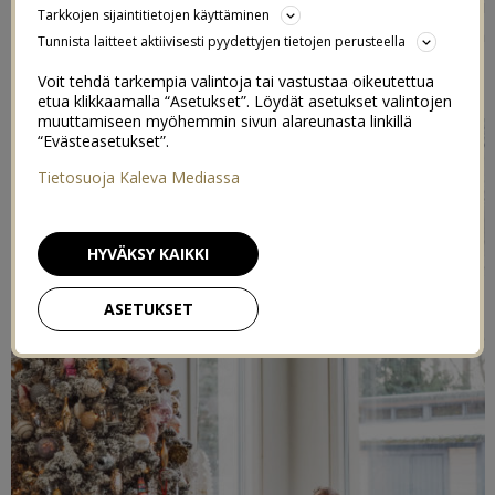
tietysti kiinnostavat ja mielekkäät kirjat. Usein lapsi
Tarkkojen sijaintitietojen käyttäminen
innostuu helposti kirjasta, jos siinä seikkailee oma
Tunnista laitteet aktiivisesti pyydettyjen tietojen perusteella
suosikkihahmo.
Voit tehdä tarkempia valintoja tai vastustaa oikeutettua
etua klikkaamalla “Asetukset”. Löydät asetukset valintojen
muuttamiseen myöhemmin sivun alareunasta linkillä
“Evästeasetukset”.
Tietosuoja Kaleva Mediassa
HYVÄKSY KAIKKI
ASETUKSET