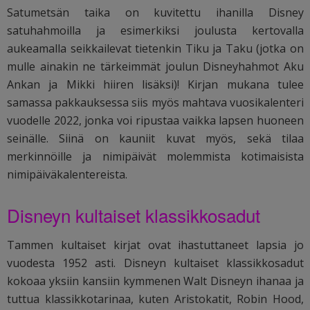
Satumetsän taika on kuvitettu ihanilla Disney
satuhahmoilla ja esimerkiksi joulusta kertovalla
aukeamalla seikkailevat tietenkin Tiku ja Taku (jotka on
mulle ainakin ne tärkeimmät joulun Disneyhahmot Aku
Ankan ja Mikki hiiren lisäksi)! Kirjan mukana tulee
samassa pakkauksessa siis myös mahtava vuosikalenteri
vuodelle 2022, jonka voi ripustaa vaikka lapsen huoneen
seinälle. Siinä on kauniit kuvat myös, sekä tilaa
merkinnöille ja nimipäivät molemmista kotimaisista
nimipäiväkalentereista.
Disneyn kultaiset klassikkosadut
Tammen kultaiset kirjat ovat ihastuttaneet lapsia jo
vuodesta 1952 asti. Disneyn kultaiset klassikkosadut
kokoaa yksiin kansiin kymmenen Walt Disneyn ihanaa ja
tuttua klassikkotarinaa, kuten Aristokatit, Robin Hood,