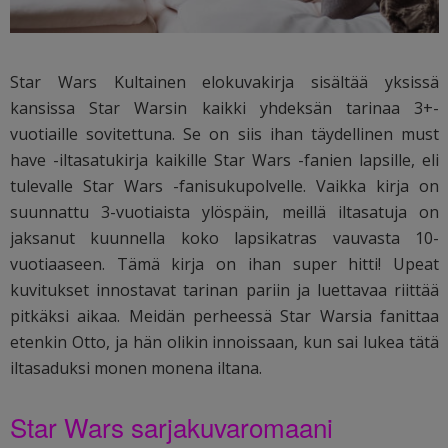
Star Wars Kultainen elokuvakirja sisältää yksissä
kansissa Star Warsin kaikki yhdeksän tarinaa 3+-
vuotiaille sovitettuna. Se on siis ihan täydellinen must
have -iltasatukirja kaikille Star Wars -fanien lapsille, eli
tulevalle Star Wars -fanisukupolvelle. Vaikka kirja on
suunnattu 3-vuotiaista ylöspäin, meillä iltasatuja on
jaksanut kuunnella koko lapsikatras vauvasta 10-
vuotiaaseen. Tämä kirja on ihan super hitti! Upeat
kuvitukset innostavat tarinan pariin ja luettavaa riittää
pitkäksi aikaa. Meidän perheessä Star Warsia fanittaa
etenkin Otto, ja hän olikin innoissaan, kun sai lukea tätä
iltasaduksi monen monena iltana.
Star Wars sarjakuvaromaani