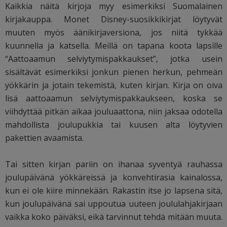
Kaikkia näitä kirjoja myy esimerkiksi Suomalainen
kirjakauppa. Monet Disney-suosikkikirjat löytyvät
muuten myös äänikirjaversiona, jos niitä tykkää
kuunnella ja katsella. Meillä on tapana koota lapsille
“Aattoaamun selviytymispakkaukset”, jotka usein
sisältävät esimerkiksi jonkun pienen herkun, pehmeän
yökkärin ja jotain tekemistä, kuten kirjan. Kirja on oiva
lisä aattoaamun selviytymispakkaukseen, koska se
viihdyttää pitkän aikaa jouluaattona, niin jaksaa odotella
mahdollista joulupukkia tai kuusen alta löytyvien
pakettien avaamista.
Tai sitten kirjan pariin on ihanaa syventyä rauhassa
joulupäivänä yökkäreissä ja konvehtirasia kainalossa,
kun ei ole kiire minnekään. Rakastin itse jo lapsena sitä,
kun joulupäivänä sai uppoutua uuteen joululahjakirjaan
vaikka koko päiväksi, eikä tarvinnut tehdä mitään muuta.