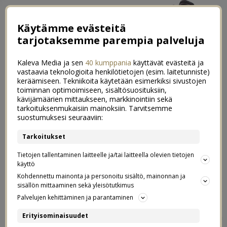
Käytämme evästeitä
tarjotaksemme parempia palveluja
Kaleva Media ja sen
40 kumppania
käyttävät evästeitä ja
vastaavia teknologioita henkilötietojen (esim. laitetunniste)
keräämiseen. Tekniikoita käytetään esimerkiksi sivustojen
toiminnan optimoimiseen, sisältösuosituksiin,
kävijämäärien mittaukseen, markkinointiin sekä
Ihanimmat joululahjakirjat lapsille
tarkoituksenmukaisiin mainoksiin. Tarvitsemme
0
suostumuksesi seuraaviin:
07.12.2021
Tarkoitukset
Kaupallinen yhteistyö:
Tammi
Tietojen tallentaminen laitteelle ja/tai laitteella olevien tietojen
käyttö
Kirjalahjat ovat aina ihania ja tärkeitä paketteja. Itse
Kohdennettu mainonta ja personoitu sisältö, mainonnan ja
sisällön mittaaminen sekä yleisötutkimus
annan mielelläni kirjoja lapsille ja kummilapsille
Palvelujen kehittäminen ja parantaminen
joululahjaksi, koska lukemaan ei voi kannustaa liikaa.
Avaintekijä lukemisen pariin houkuttelemisessa on
Erityisominaisuudet