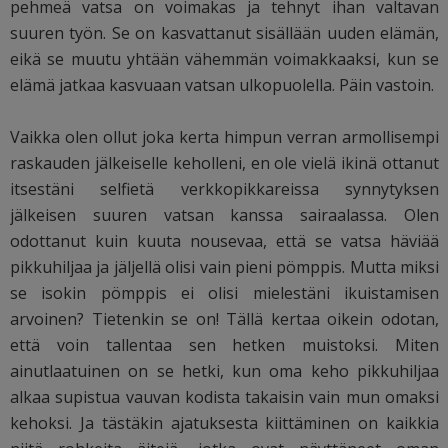
pehmeä vatsa on voimakas ja tehnyt ihan valtavan
suuren työn. Se on kasvattanut sisällään uuden elämän,
eikä se muutu yhtään vähemmän voimakkaaksi, kun se
elämä jatkaa kasvuaan vatsan ulkopuolella. Päin vastoin.
Vaikka olen ollut joka kerta himpun verran armollisempi
raskauden jälkeiselle keholleni, en ole vielä ikinä ottanut
itsestäni selfietä verkkopikkareissa synnytyksen
jälkeisen suuren vatsan kanssa sairaalassa. Olen
odottanut kuin kuuta nousevaa, että se vatsa häviää
pikkuhiljaa ja jäljellä olisi vain pieni pömppis. Mutta miksi
se isokin pömppis ei olisi mielestäni ikuistamisen
arvoinen? Tietenkin se on! Tällä kertaa oikein odotan,
että voin tallentaa sen hetken muistoksi. Miten
ainutlaatuinen on se hetki, kun oma keho pikkuhiljaa
alkaa supistua vauvan kodista takaisin vain mun omaksi
kehoksi. Ja tästäkin ajatuksesta kiittäminen on kaikkia