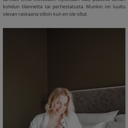
kohdun tilannetta tai perhestatusta. Munkin on luultu
olevan raskaana silloin kun en ole ollut.