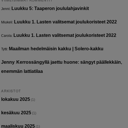
Luukku 5: Taaperon joululahjavinkit
Jenni
:
Luukku 1. Lasten valitsemat joulukoristeet 2022
Miukeli
:
Luukku 1. Lasten valitsemat joulukoristeet 2022
Carola
:
Maailman hedelmäisin kakku | Solero-kakku
Tytti
:
Jenny
Kerrossängyllä jaettu huone: sängyt päällekkäin,
:
enemmän lattiatilaa
ARKISTOT
lokakuu 2025
(1)
kesäkuu 2025
(1)
maaliskuu 2025
(1)