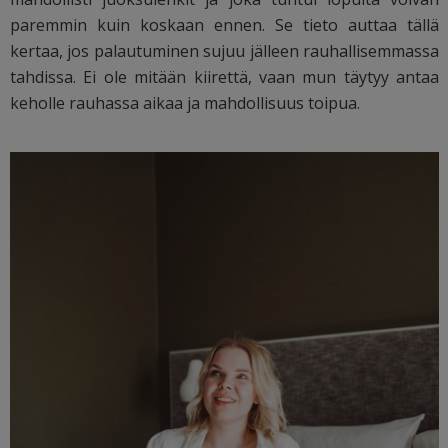
paremmin kuin koskaan ennen. Se tieto auttaa tällä
kertaa, jos palautuminen sujuu jälleen rauhallisemmassa
tahdissa. Ei ole mitään kiirettä, vaan mun täytyy antaa
keholle rauhassa aikaa ja mahdollisuus toipua.