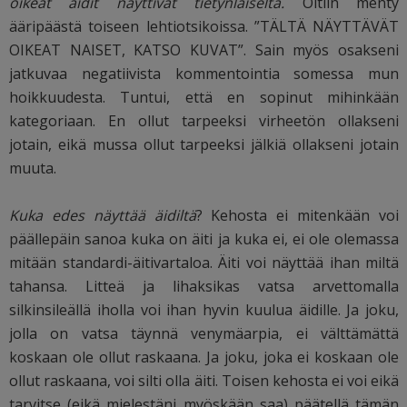
oikeat äidit näyttivät tietynlaiselta.
Oltiin menty
ääripäästä toiseen lehtiotsikoissa. ”TÄLTÄ NÄYTTÄVÄT
OIKEAT NAISET, KATSO KUVAT”. Sain myös osakseni
jatkuvaa negatiivista kommentointia somessa mun
hoikkuudesta. Tuntui, että en sopinut mihinkään
kategoriaan. En ollut tarpeeksi virheetön ollakseni
jotain, eikä mussa ollut tarpeeksi jälkiä ollakseni jotain
muuta.
Kuka edes näyttää äidiltä
? Kehosta ei mitenkään voi
päällepäin sanoa kuka on äiti ja kuka ei, ei ole olemassa
mitään standardi-äitivartaloa. Äiti voi näyttää ihan miltä
tahansa. Litteä ja lihaksikas vatsa arvettomalla
silkinsileällä iholla voi ihan hyvin kuulua äidille. Ja joku,
jolla on vatsa täynnä venymäarpia, ei välttämättä
koskaan ole ollut raskaana. Ja joku, joka ei koskaan ole
ollut raskaana, voi silti olla äiti. Toisen kehosta ei voi eikä
tarvitse (eikä mielestäni myöskään saa) päätellä tämän