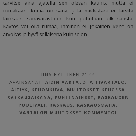
tarvitse aina ajatella sen olevan kaunis, mutta ei
rumakaan. Ruma on sana, jota mielestäni ei tarvita
lainkaan sanavarastoon kun puhutaan ulkonäöstä.
Käytös voi olla rumaa, ihminen ei. Jokainen keho on
arvokas ja hyvä sellaisena kuin se on.
IINA HYTTINEN 21:06
AVAINSANAT:
ÄIDIN VARTALO
,
ÄITIVARTALO
,
ÄITIYS
,
KEHONKUVA
,
MUUTOKSET KEHOSSA
RASKAUSAIKANA
,
PUHEENAIHEET
,
RASKAUDEN
PUOLIVÄLI
,
RASKAUS
,
RASKAUSMAHA
,
VARTALON MUUTOKSET
KOMMENTOI