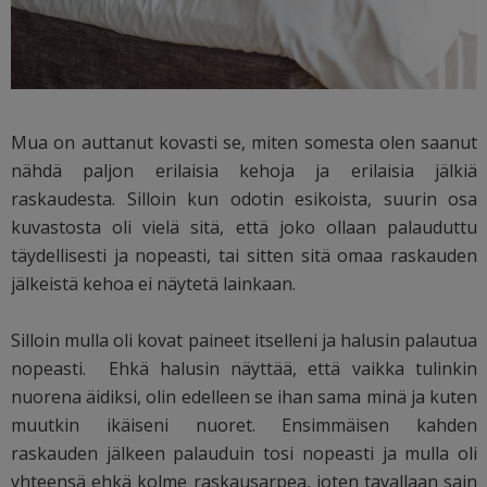
Mua on auttanut kovasti se, miten somesta olen saanut
nähdä paljon erilaisia kehoja ja erilaisia jälkiä
raskaudesta. Silloin kun odotin esikoista, suurin osa
kuvastosta oli vielä sitä, että joko ollaan palauduttu
täydellisesti ja nopeasti, tai sitten sitä omaa raskauden
jälkeistä kehoa ei näytetä lainkaan.
Silloin mulla oli kovat paineet itselleni ja halusin palautua
nopeasti. Ehkä halusin näyttää, että vaikka tulinkin
nuorena äidiksi, olin edelleen se ihan sama minä ja kuten
muutkin ikäiseni nuoret. Ensimmäisen kahden
raskauden jälkeen palauduin tosi nopeasti ja mulla oli
yhteensä ehkä kolme raskausarpea, joten tavallaan sain