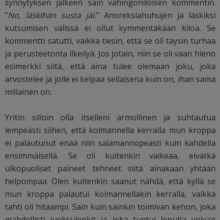
synnytyksen jälkeen sain vahingoniloisen kommentin.
”
No, läskihän susta jäi.
” Anoreksiahuhujen ja läskiksi
kutsumisen välissä ei ollut kymmentäkään kiloa. Se
kommentti satutti, vaikka tiesin, että se oli täysin turhaa
ja perusteetonta ilkeilyä. Jos jotain, niin se oli vaan hieno
esimerkki siitä, että aina tulee olemaan joku, joka
arvostelee ja jolle ei kelpaa sellaisena kuin on, ihan sama
millainen on.
Yritin silloin olla itselleni armollinen ja suhtautua
lempeästi siihen, että kolmannella kerralla mun kroppa
ei palautunut enää niin salamannopeasti kuin kahdella
ensimmäisellä. Se oli kuitenkin vaikeaa, eivätkä
ulkopuoliset paineet tehneet siitä ainakaan yhtään
helpompaa. Olen kuitenkin saanut nähdä, että kyllä se
mun kroppa palautui kolmannellakin kerralla, vaikka
tahti oli hitaampi. Sain kuin sainkin toimivan kehon, joka
mahdollisti juoksulenkit ja joka tuntui lopulta voivan