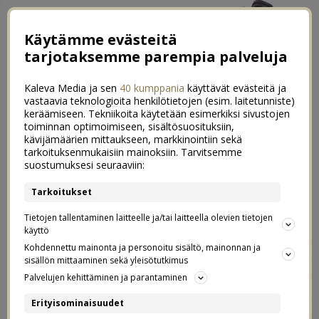
Käytämme evästeitä
tarjotaksemme parempia palveluja
Kaleva Media ja sen
40 kumppania
käyttävät evästeitä ja
vastaavia teknologioita henkilötietojen (esim. laitetunniste)
keräämiseen. Tekniikoita käytetään esimerkiksi sivustojen
toiminnan optimoimiseen, sisältösuosituksiin,
kävijämäärien mittaukseen, markkinointiin sekä
Kehonkuva & muutokset kehossa
tarkoituksenmukaisiin mainoksiin. Tarvitsemme
0
suostumuksesi seuraaviin:
raskausaikana
Tarkoitukset
19.04.2021
Tietojen tallentaminen laitteelle ja/tai laitteella olevien tietojen
käyttö
Nyt kun ollaan jo ylitetty puoliväli, musta tuntuu, että
Kohdennettu mainonta ja personoitu sisältö, mainonnan ja
keho on muuttunut jo kovastikin. On tullut paljon lisää
sisällön mittaaminen sekä yleisötutkimus
pehmeyttä ihan joka puolelle ja vatsa alkaa olla iso. Pari
Palvelujen kehittäminen ja parantaminen
viikkoa sitten neuvolassa puntari näytti 3kg enemmän
Erityisominaisuudet
kuin lähtöpaino, mikä on maltillinen nousu tässä