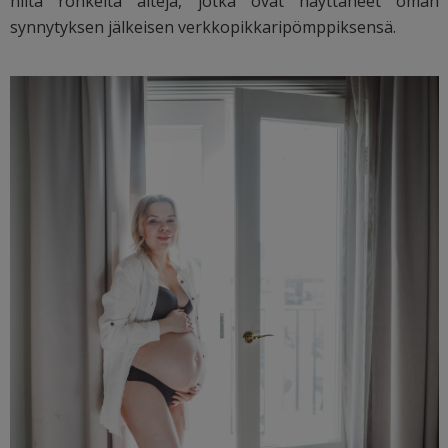
niitä rohkeita äitejä, jotka ovat näyttäneet oman
synnytyksen jälkeisen verkkopikkaripömppiksensä.