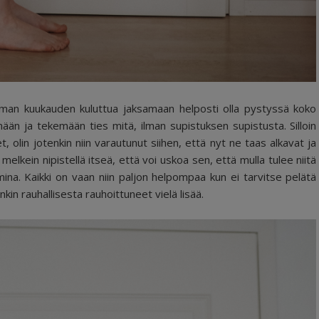
uutaman kuukauden kuluttua jaksamaan helposti olla pystyssä koko
mään ja tekemään ties mitä, ilman supistuksen supistusta. Silloin
t, olin jotenkin niin varautunut siihen, että nyt ne taas alkavat ja
 melkein nipistellä itseä, että voi uskoa sen, että mulla tulee niitä
ina. Kaikki on vaan niin paljon helpompaa kun ei tarvitse pelätä
änkin rauhallisesta rauhoittuneet vielä lisää.