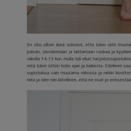
En olisi silloin ikinä uskonut, että tulen siitä m
päivän, siivoilemaan ja laittamaan ruokaa ja kyykki
viikolla 14-15 kun mulla tuli ekat harjoitussupistukse
niitä tulee sitten koko ajan ja kaikesta. Edelleen saa
supistuksia vain muutama viikossa ja nekin kivuttom
niitä ja olen niin kiitollinen, että ne ovat jo entisestä