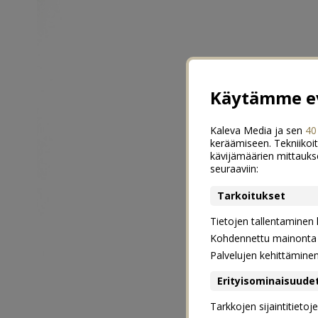
Käytämme ev
Kaleva Media ja sen
40
keräämiseen. Tekniikoit
kävijämäärien mittauks
seuraaviin:
Tarkoitukset
Tietojen tallentaminen la
Kohdennettu mainonta j
Palvelujen kehittämine
Erityisominaisuude
Tarkkojen sijaintitieto