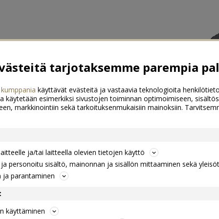
ästeitä tarjotaksemme parempia pal
 kumppania
käyttävät evästeitä ja vastaavia teknologioita henkilötieto
a käytetään esimerkiksi sivustojen toiminnan optimoimiseen, sisältös
een, markkinointiin sekä tarkoituksenmukaisiin mainoksiin. Tarvits
itteelle ja/tai laitteella olevien tietojen käyttö
a personoitu sisältö, mainonnan ja sisällön mittaaminen sekä yleisö
n ja parantaminen
t
jen käyttäminen