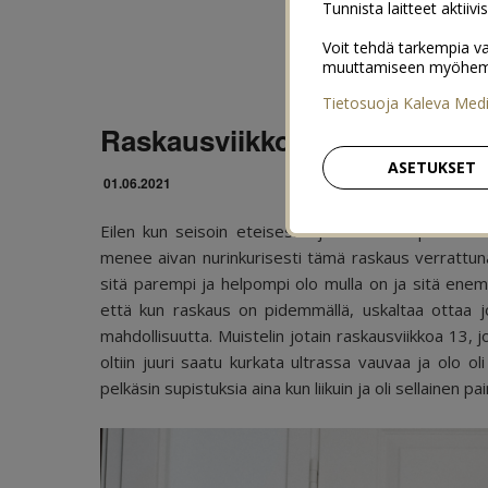
Tunnista laitteet aktiivi
Voit tehdä tarkempia va
muuttamiseen myöhemmin
Tietosuoja Kaleva Med
Raskausviikko 27 (26+0-26+6
ASETUKSET
01.06.2021
Eilen kun seisoin eteisessä ja meikkasin peilin ed
menee aivan nurinkurisesti tämä raskaus verrattun
sitä parempi ja helpompi olo mulla on ja sitä ene
että kun raskaus on pidemmällä, uskaltaa ottaa j
mahdollisuutta. Muistelin jotain raskausviikkoa 13, j
oltiin juuri saatu kurkata ultrassa vauvaa ja olo oli 
pelkäsin supistuksia aina kun liikuin ja oli sellainen p