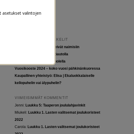
t asetukset valintojen
VIIMEISIMMÄT ARTIKKELIT
Tytöt kuuluvat kouluun, eivät naimisiin
Euroopan roadtrip sähköautolla
Tyttöjen ja tasa-arvon puolella
Vuosikooste 2024 – koko vuosi pähkinänkuoressa
Kaupallinen yhteistyö: Elisa | Ekaluokkalaiselle
kellopuhelin vai älypuhelin?
VIIMEISIMMÄT KOMMENTIT
Jenni
:
Luukku 5: Taaperon joululahjavinkit
Miukeli
:
Luukku 1. Lasten valitsemat joulukoristeet
2022
Carola
:
Luukku 1. Lasten valitsemat joulukoristeet