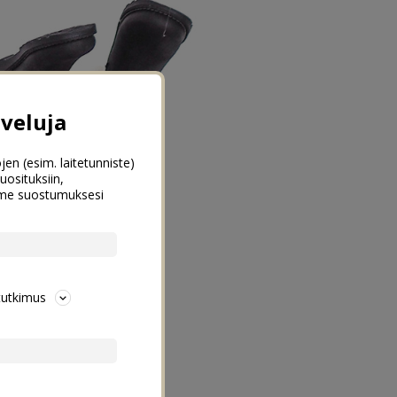
veluja
jen (esim. laitetunniste)
uosituksiin,
emme suostumuksesi
tutkimus