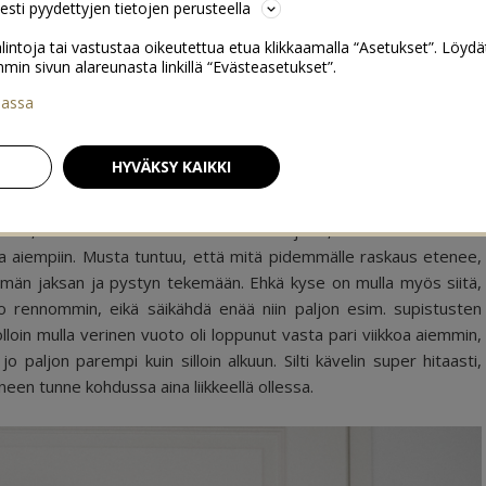
sesti pyydettyjen tietojen perusteella
lintoja tai vastustaa oikeutettua etua klikkaamalla “Asetukset”. Löydä
 sivun alareunasta linkillä “Evästeasetukset”.
iassa
)
0
HYVÄKSY KAIKKI
essä, mua alkoi vaan naurattaa kun tajusin, että mulla oikeasti
a aiempiin. Musta tuntuu, että mitä pidemmälle raskaus etenee,
mmän jaksan ja pystyn tekemään. Ehkä kyse on mulla myös siitä,
o rennommin, eikä säikähdä enää niin paljon esim. supistusten
olloin mulla verinen vuoto oli loppunut vasta pari viikkoa aiemmin,
jo paljon parempi kuin silloin alkuun. Silti kävelin super hitaasti,
aineen tunne kohdussa aina liikkeellä ollessa.