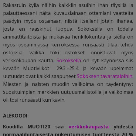
Rakastuin kyllä näihin kaikkiin asuihin ihan täysillä ja
palauttaessani näitä kuvauslainaan ottamiani vaatteita
päädyin myös ostamaan niistä itselleni jotain ihanaa,
josta en raaskinut luopua. Sokoksella on todella
ammattitaitoista ja mukavaa henkilökuntaa ja siellä on
myös useammassa kerroksessa runsaasti tilaa tehdä
ostoksia, vaikka toki ostokset onnistuvat myös
verkkokaupan kautta.
Sokoksella
on nyt käynnissä siis
kevään Muotiviikot 29.3.–25.4. ja kevään upeimmat
uutuudet ovat kaikki saapuneet
Sokoksen tavarataloihin.
Miesten ja naisten muodin valikoima on täydentynyt
suosituimpien merkkien uutuusmallistoilla ja valikoimaa
oli tosi runsaasti kun kävin.
ALEKOODI:
Koodilla MUOTI20 saa
verkkokaupasta
yhdestä
normaalihintaisesta pukeutumisen tuotteesta 20 %