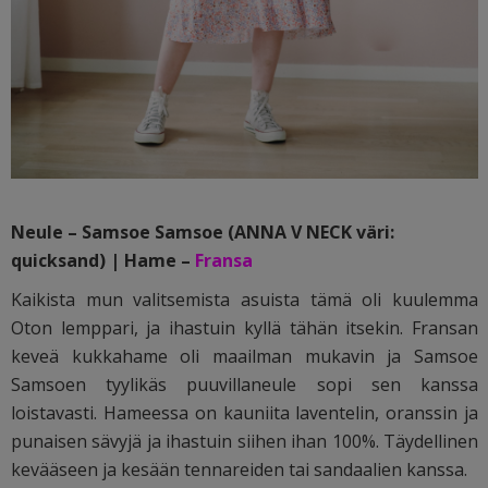
Neule – Samsoe Samsoe (ANNA V NECK väri:
quicksand) | Hame –
Fransa
Kaikista mun valitsemista asuista tämä oli kuulemma
Oton lemppari, ja ihastuin kyllä tähän itsekin. Fransan
keveä kukkahame oli maailman mukavin ja Samsoe
Samsoen tyylikäs puuvillaneule sopi sen kanssa
loistavasti. Hameessa on kauniita laventelin, oranssin ja
punaisen sävyjä ja ihastuin siihen ihan 100%. Täydellinen
kevääseen ja kesään tennareiden tai sandaalien kanssa.