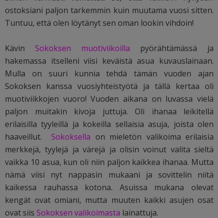
ostoksiani paljon tarkemmin kuin muutama vuosi sitten.
Tuntuu, että olen löytänyt sen oman lookin vihdoin!
Kävin
Sokoksen muotiviikoilla
pyörähtämässä ja
hakemassa itselleni viisi keväistä asua kuvauslainaan.
Mulla on suuri kunnia tehdä tämän vuoden ajan
Sokoksen kanssa vuosiyhteistyötä ja tällä kertaa oli
muotiviikkojen vuoro! Vuoden aikana on luvassa vielä
paljon muitakin kivoja juttuja. Oli ihanaa leikitellä
erilaisilla tyyleillä ja kokeilla sellaisia asuja, joista olen
haaveillut.
Sokoksella
on mieletön valikoima erilaisia
merkkejä, tyylejä ja värejä ja olisin voinut valita sieltä
vaikka 10 asua, kun oli niin paljon kaikkea ihanaa. Mutta
nämä viisi nyt nappasin mukaani ja sovittelin niitä
kaikessa rauhassa kotona. Asuissa mukana olevat
kengät ovat omiani, mutta muuten kaikki asujen osat
ovat siis
Sokoksen valikoimasta
lainattuja.