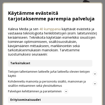
Käytämme evästeitä
tarjotaksemme parempia palveluja
Kaleva Media ja sen
40 kumppania
käyttävät evästeitä ja
vastaavia teknologioita henkilötietojen (esim. laitetunniste)
keräämiseen. Tekniikoita käytetään esimerkiksi sivustojen
toiminnan optimoimiseen, sisältösuosituksiin,
kävijämäärien mittaukseen, markkinointiin sekä
Tyyli raskausaikana & 5x keväiset
tarkoituksenmukaisiin mainoksiin. Tarvitsemme
0
suostumuksesi seuraaviin:
asut
Tarkoitukset
09.04.2021
Tietojen tallentaminen laitteelle ja/tai laitteella olevien tietojen
käyttö
Sokos
Kaupallinen yhteistyö
kanssa.
Kohdennettu mainonta ja personoitu sisältö, mainonnan ja
sisällön mittaaminen sekä yleisötutkimus
Pukeutuminen ja oma tyyli ovat pienestä asti olleet mulle
Palvelujen kehittäminen ja parantaminen
tosi tärkeitä juttuja. Ilmaisen itseäni vaatteilla, rakastan
Erityisominaisuudet
miettiä erilaisia asukokonaisuuksia ja kokeilla paljon