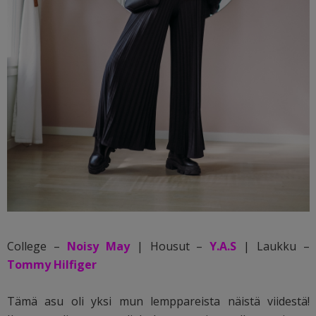
College –
Noisy May
| Housut –
Y.A.S
| Laukku –
Tommy Hilfiger
Tämä asu oli yksi mun lemppareista näistä viidestä!