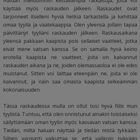
Haluan mieluummin kestävämpiä ratkaisuja, joita voi
käyttää myös raskauden jälkeen. Raskaudet ovat
tarjonneet itselleni hyviä hetkiä tarkastella ja kehittää
omaa tyyliä ja vaatekaappia. Olen yleensä jollain tapaa
päivittänyt tyyliäni raskauden jälkeen. Raskausaikana
yleensä pakkaan kaapista pois sellaiset vaatteet, jotka
eivät mene vatsan kanssa. Se on samalla hyvä keino
erotella kaapista ne vaatteet, joita on kaivannut
raskauden aikana ja ne, joiden olemassaoloa ei ole edes
muistanut. Sitten voi laittaa eteenpäin ne, joita ei ole
kaivannut, ja näin saa omasta kaapista selkeämmän
kokonaisuuden.
Tässä raskaudessa mulla on ollut tosi hyvä fiilis mun
tyylistä. Tuntuu, että olen onnistunut ainakin toistaiseksi
säilyttämään oman tyylin myös kasvavan vatsan kanssa.
Tiedän, miltä haluan näyttää ja tiedän mistä tykkään.
Siihen varmasti vaikuttaa se, että valikoin nykyään