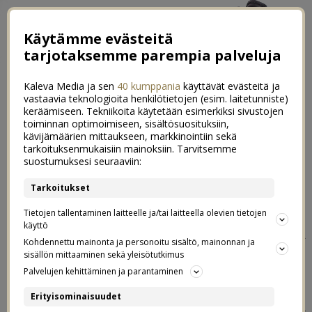
Käytämme evästeitä
tarjotaksemme parempia palveluja
Kaleva Media ja sen
40 kumppania
käyttävät evästeitä ja
vastaavia teknologioita henkilötietojen (esim. laitetunniste)
keräämiseen. Tekniikoita käytetään esimerkiksi sivustojen
toiminnan optimoimiseen, sisältösuosituksiin,
kävijämäärien mittaukseen, markkinointiin sekä
Virtuaaliset NOSH vaatekutsut
tarkoituksenmukaisiin mainoksiin. Tarvitsemme
1
suostumuksesi seuraaviin:
onnistuivat yli odotusten
Tarkoitukset
27.09.2020
Tietojen tallentaminen laitteelle ja/tai laitteella olevien tietojen
käyttö
Postaus on tehty kaupallisessa
Kohdennettu mainonta ja personoitu sisältö, mainonnan ja
NOSH vaatekutsujen
yhteistyössä
sisällön mittaaminen sekä yleisötutkimus
Palvelujen kehittäminen ja parantaminen
ja Indieplacen kanssa.
Erityisominaisuudet