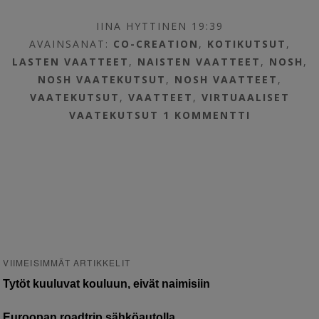
IINA HYTTINEN 19:39
AVAINSANAT:
CO-CREATION
,
KOTIKUTSUT
,
LASTEN VAATTEET
,
NAISTEN VAATTEET
,
NOSH
,
NOSH VAATEKUTSUT
,
NOSH VAATTEET
,
VAATEKUTSUT
,
VAATTEET
,
VIRTUAALISET
VAATEKUTSUT
1 KOMMENTTI
VIIMEISIMMÄT ARTIKKELIT
Tytöt kuuluvat kouluun, eivät naimisiin
Euroopan roadtrip sähköautolla