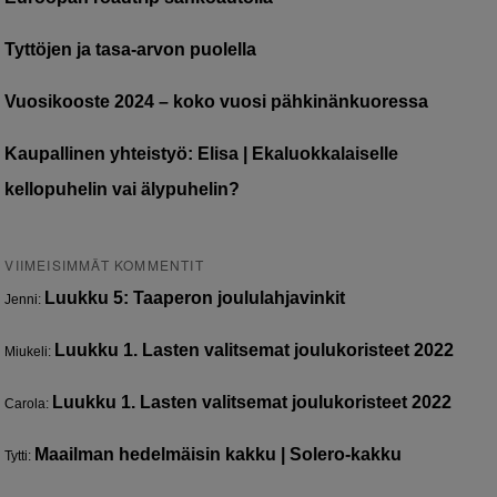
Tyttöjen ja tasa-arvon puolella
Vuosikooste 2024 – koko vuosi pähkinänkuoressa
Kaupallinen yhteistyö: Elisa | Ekaluokkalaiselle
kellopuhelin vai älypuhelin?
VIIMEISIMMÄT KOMMENTIT
Luukku 5: Taaperon joululahjavinkit
Jenni
:
Luukku 1. Lasten valitsemat joulukoristeet 2022
Miukeli
:
Luukku 1. Lasten valitsemat joulukoristeet 2022
Carola
:
Maailman hedelmäisin kakku | Solero-kakku
Tytti
: