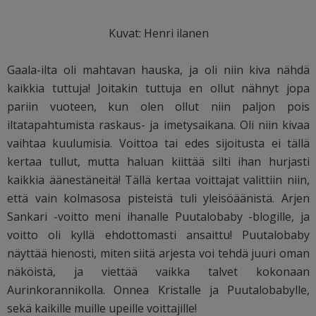
Kuvat: Henri ilanen
Gaala-ilta oli mahtavan hauska, ja oli niin kiva nähdä
kaikkia tuttuja! Joitakin tuttuja en ollut nähnyt jopa
pariin vuoteen, kun olen ollut niin paljon pois
iltatapahtumista raskaus- ja imetysaikana. Oli niin kivaa
vaihtaa kuulumisia. Voittoa tai edes sijoitusta ei tällä
kertaa tullut, mutta haluan kiittää silti ihan hurjasti
kaikkia äänestäneitä! Tällä kertaa voittajat valittiin niin,
että vain kolmasosa pisteistä tuli yleisöäänistä. Arjen
Sankari -voitto meni ihanalle Puutalobaby -blogille, ja
voitto oli kyllä ehdottomasti ansaittu! Puutalobaby
näyttää hienosti, miten siitä arjesta voi tehdä juuri oman
näköistä, ja viettää vaikka talvet kokonaan
Aurinkorannikolla. Onnea Kristalle ja Puutalobabylle,
sekä kaikille muille upeille voittajille!