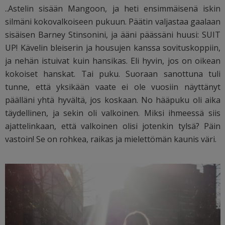
..Astelin sisään Mangoon, ja heti ensimmäisenä iskin
silmäni kokovalkoiseen pukuun. Päätin valjastaa gaalaan
sisäisen Barney Stinsonini, ja ääni päässäni huusi: SUIT
UP! Kävelin bleiserin ja housujen kanssa sovituskoppiin,
ja nehän istuivat kuin hansikas. Eli hyvin, jos on oikean
kokoiset hanskat. Tai puku. Suoraan sanottuna tuli
tunne, että yksikään vaate ei ole vuosiin näyttänyt
päälläni yhtä hyvältä, jos koskaan. No hääpuku oli aika
täydellinen, ja sekin oli valkoinen. Miksi ihmeessä siis
ajattelinkaan, että valkoinen olisi jotenkin tylsä? Päin
vastoin! Se on rohkea, raikas ja mielettömän kaunis väri.