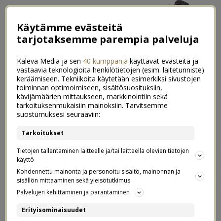
Käytämme evästeitä
tarjotaksemme parempia palveluja
Kaleva Media ja sen
40 kumppania
käyttävät evästeitä ja
vastaavia teknologioita henkilötietojen (esim. laitetunniste)
keräämiseen. Tekniikoita käytetään esimerkiksi sivustojen
toiminnan optimoimiseen, sisältösuosituksiin,
kävijämäärien mittaukseen, markkinointiin sekä
IBA 2018 asu: kokovalkoinen puku
tarkoituksenmukaisiin mainoksiin. Tarvitsemme
27
suostumuksesi seuraaviin:
17.04.2018
Tarkoitukset
Gaalahumusta on jo muutama päivä, mutta nyt on aika
Tietojen tallentaminen laitteelle ja/tai laitteella olevien tietojen
ottaa tsekkaus mun gaala-asuun ja iltaan muutenkin.
käyttö
Kuten kirjoitinkin, tarkoituksena oli alunperin lainata
Kohdennettu mainonta ja personoitu sisältö, mainonnan ja
sisällön mittaaminen sekä yleisötutkimus
gaala-asu, kuten olen tehnyt jo vuosia. Nyt en
Palvelujen kehittäminen ja parantaminen
kuitenkaan onnistunut löytämään hyvin istuvaa asua,
joka olisi sopinut ja näyttänyt juuri siltä kuin toivoin.
Erityisominaisuudet