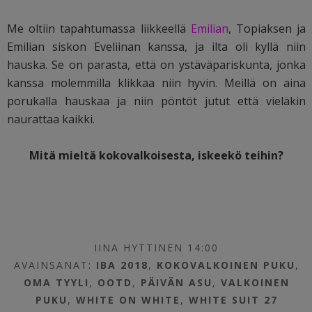
Me oltiin tapahtumassa liikkeellä
Emilian
, Topiaksen ja
Emilian siskon Eveliinan kanssa, ja ilta oli kyllä niin
hauska. Se on parasta, että on ystäväpariskunta, jonka
kanssa molemmilla klikkaa niin hyvin. Meillä on aina
porukalla hauskaa ja niin pöntöt jutut että vieläkin
naurattaa kaikki.
Mitä mieltä kokovalkoisesta, iskeekö teihin?
IINA HYTTINEN 14:00
AVAINSANAT:
IBA 2018
,
KOKOVALKOINEN PUKU
,
OMA TYYLI
,
OOTD
,
PÄIVÄN ASU
,
VALKOINEN
PUKU
,
WHITE ON WHITE
,
WHITE SUIT
27