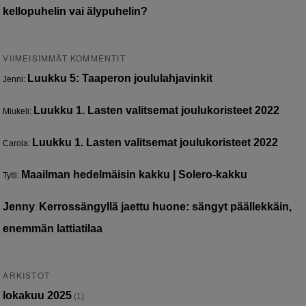
kellopuhelin vai älypuhelin?
VIIMEISIMMÄT KOMMENTIT
Luukku 5: Taaperon joululahjavinkit
Jenni
:
Luukku 1. Lasten valitsemat joulukoristeet 2022
Miukeli
:
Luukku 1. Lasten valitsemat joulukoristeet 2022
Carola
:
Maailman hedelmäisin kakku | Solero-kakku
Tytti
:
Jenny
Kerrossängyllä jaettu huone: sängyt päällekkäin,
:
enemmän lattiatilaa
ARKISTOT
lokakuu 2025
(1)