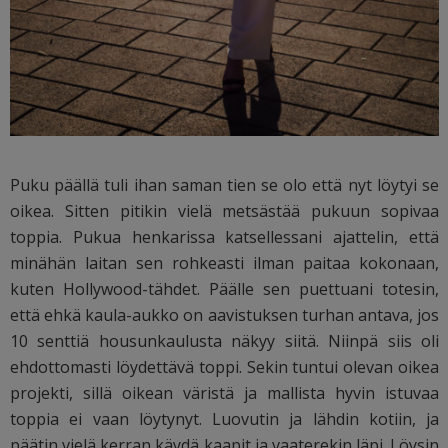
Puku päällä tuli ihan saman tien se olo että nyt löytyi se
oikea. Sitten pitikin vielä metsästää pukuun sopivaa
toppia. Pukua henkarissa katsellessani ajattelin, että
minähän laitan sen rohkeasti ilman paitaa kokonaan,
kuten Hollywood-tähdet. Päälle sen puettuani totesin,
että ehkä kaula-aukko on aavistuksen turhan antava, jos
10 senttiä housunkaulusta näkyy siitä. Niinpä siis oli
ehdottomasti löydettävä toppi. Sekin tuntui olevan oikea
projekti, sillä oikean väristä ja mallista hyvin istuvaa
toppia ei vaan löytynyt. Luovutin ja lähdin kotiin, ja
päätin vielä kerran käydä kaapit ja vaaterekin läpi. Löysin