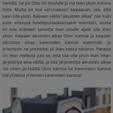
hereillä, tai jos Otto on koululla ja mä teen yksin kotona
töitä. Mutta en koe varsinaisesti kaipaavani sitä, että
saan olla yksin. Kaipaan välillä ”aikuisten aikaa” niin kuin
esim. eilisessä hotellipostauksessakin mainitsin, mutta
en koe erikseen tarvetta mun omalle ajalle olla ihan
yksin. Kaipaan aikuisten aikaa Oton kanssa ja kaipaan
aikuisten aikaa kavereiden kanssa enemmän, ja
prioirisoin ne yksinolon yli ihan koska tahansa. Parasta
on mun mielestä just se, että saa olla yksin ihan ilman
järjestelyä aina välillä, ja sitä järjestettyä aikuisten aikaa
voi sitten järkkäillä Oton kanssa tai kavereiden kanssa
(tai yhdessä yhteisten kavereiden kanssa).