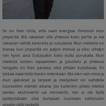
Se on ihan totta, että saan energiaa ihmisistä mun
ympärillä. Mä rakastan olla yhdessä koko perhe ja mä
rakastan nähdä kavereita ja sukulaisia. Mun mielestä on
ihanaa kun ympärillä on paljon ihmisiä ja siksi viihdyn
niin hyvin aina Oulussakin koko isolla porukalla. Mun
mielestä toisten tapaaminen ja jutustelu ja yhdessä
hengailu on ihan parasta, eikä yhtään kuluttavaa. En
tykkää määritellä itseäni mitenkään: Mä olen vain minä ja
mun ajatukset ja tarpeet ja mielipiteet voi vaihdella
suurestikin elämän aikana. Jos kuitenkin pitäisi miettiä
olenko ekstrovertti vai introvertti, niin ei ole kyllä
epäilystäkään siitä kumpaan suuntaan kallistuisin
ainakin tällä hetkellä
.