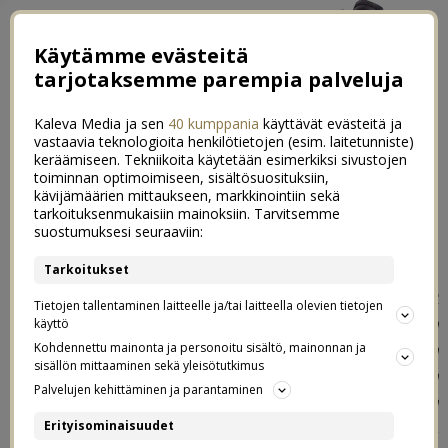
Käytämme evästeitä
tarjotaksemme parempia palveluja
Kaleva Media ja sen
40 kumppania
käyttävät evästeitä ja
vastaavia teknologioita henkilötietojen (esim. laitetunniste)
keräämiseen. Tekniikoita käytetään esimerkiksi sivustojen
toiminnan optimoimiseen, sisältösuosituksiin,
kävijämäärien mittaukseen, markkinointiin sekä
Osaanko olla yksin
tarkoituksenmukaisiin mainoksiin. Tarvitsemme
5
suostumuksesi seuraaviin:
26.03.2019
Tarkoitukset
Multa toivottiin postausta yksin olemisesta:
”Oon saanut
Tietojen tallentaminen laitteelle ja/tai laitteella olevien tietojen
blogisi perusteella sellaisen kuvan susta, että saat virtaa
käyttö
nimenomaan ihmisistä ympärilläsi. Olisi kiinnostavaa
Kohdennettu mainonta ja personoitu sisältö, mainonnan ja
sisällön mittaaminen sekä yleisötutkimus
kuulla suhteestasi yksinoloon: koetko tarvitsevasi omaa
Palvelujen kehittäminen ja parantaminen
aikaa arjessa jaksamiseen ja kuinka paljon, miten
onnistuu perhe-elämän ja oman ajan yhdistäminen,
Erityisominaisuudet