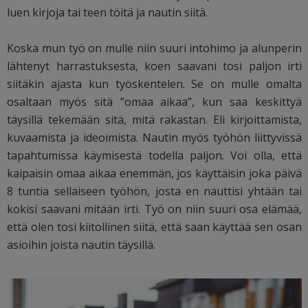
luen kirjoja tai teen töitä ja nautin siitä.
Koska mun työ on mulle niin suuri intohimo ja alunperin
lähtenyt harrastuksesta, koen saavani tosi paljon irti
siitäkin ajasta kun työskentelen. Se on mulle omalta
osaltaan myös sitä ”omaa aikaa”, kun saa keskittyä
täysillä tekemään sitä, mitä rakastan. Eli kirjoittamista,
kuvaamista ja ideoimista. Nautin myös työhön liittyvissä
tapahtumissa käymisestä todella paljon. Voi olla, että
kaipaisin omaa aikaa enemmän, jos käyttäisin joka päivä
8 tuntia sellaiseen työhön, josta en nauttisi yhtään tai
kokisi saavani mitään irti. Työ on niin suuri osa elämää,
että olen tosi kiitollinen siitä, että saan käyttää sen osan
asioihin joista nautin täysillä.