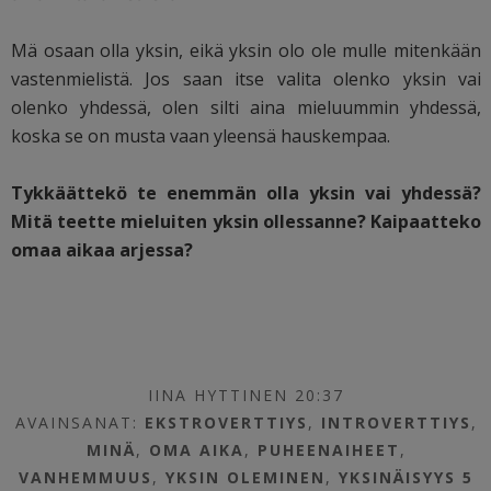
Mä osaan olla yksin, eikä yksin olo ole mulle mitenkään
vastenmielistä. Jos saan itse valita olenko yksin vai
olenko yhdessä, olen silti aina mieluummin yhdessä,
koska se on musta vaan yleensä hauskempaa.
Tykkäättekö te enemmän olla yksin vai yhdessä?
Mitä teette mieluiten yksin ollessanne? Kaipaatteko
omaa aikaa arjessa?
IINA HYTTINEN 20:37
AVAINSANAT:
EKSTROVERTTIYS
,
INTROVERTTIYS
,
MINÄ
,
OMA AIKA
,
PUHEENAIHEET
,
VANHEMMUUS
,
YKSIN OLEMINEN
,
YKSINÄISYYS
5