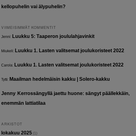
kellopuhelin vai älypuhelin?
VIIMEISIMMÄT KOMMENTIT
Luukku 5: Taaperon joululahjavinkit
Jenni
:
Luukku 1. Lasten valitsemat joulukoristeet 2022
Miukeli
:
Luukku 1. Lasten valitsemat joulukoristeet 2022
Carola
:
Maailman hedelmäisin kakku | Solero-kakku
Tytti
:
Jenny
Kerrossängyllä jaettu huone: sängyt päällekkäin,
:
enemmän lattiatilaa
ARKISTOT
lokakuu 2025
(1)