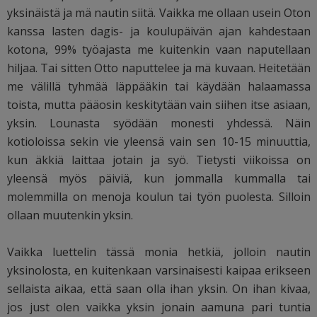
yksinäistä ja mä nautin siitä. Vaikka me ollaan usein Oton
kanssa lasten dagis- ja koulupäivän ajan kahdestaan
kotona, 99% työajasta me kuitenkin vaan naputellaan
hiljaa. Tai sitten Otto naputtelee ja mä kuvaan. Heitetään
me välillä tyhmää läppääkin tai käydään halaamassa
toista, mutta pääosin keskitytään vain siihen itse asiaan,
yksin. Lounasta syödään monesti yhdessä. Näin
kotioloissa sekin vie yleensä vain sen 10-15 minuuttia,
kun äkkiä laittaa jotain ja syö. Tietysti viikoissa on
yleensä myös päiviä, kun jommalla kummalla tai
molemmilla on menoja koulun tai työn puolesta. Silloin
ollaan muutenkin yksin.
Vaikka luettelin tässä monia hetkiä, jolloin nautin
yksinolosta, en kuitenkaan varsinaisesti kaipaa erikseen
sellaista aikaa, että saan olla ihan yksin. On ihan kivaa,
jos just olen vaikka yksin jonain aamuna pari tuntia