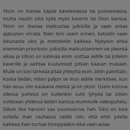
Yksin on ihanaa käydä kävelemässä tai juoksemassa,
mutta nautin siitä kyllä myös kaverin tai Oton kanssa.
Yksin on ihanaa matkustaa julkisilla ja vaan antaa
ajatusten virrata. Näin tein usein ennen, katselin vaan
ikkunasta ulos ja mietiskelin kaikkea. Nykyisin ehkä
enemmän priorisoin: julkisilla matkustaminen vie yleensä
aikaa ja silloin on kätevää esim. soittaa äidille tai jollekin
kaverille ja vaihtaa kuulumiset pitkän kaavan mukaan.
Mulle on tosi tärkeää pitää yhteyttä esim. äitiin päivittäin,
koska tiedän, miten paljon se mun äidille merkitsee, kun
hän asuu niin kaukana meistä ja on yksin. Usein kotona
ollessa puhelut on kuitenkin suht lyhyitä tai sitten
soitetaan yhdessä lasten kanssa mummulle videopuhelu.
Silloin itse harvoin saa suunvuoroa, hah. Siksi on kiva
soitella ihan rauhassa välillä niin, että ehtii jutella
kaikkea ihan turhaa hömppääkin eikä vaan asiaa.