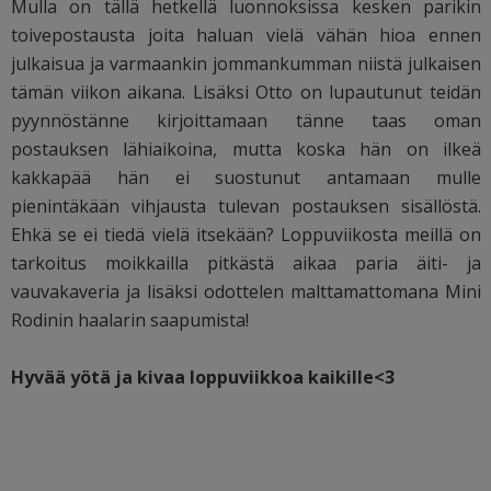
Mulla on tällä hetkellä luonnoksissa kesken parikin
toivepostausta joita haluan vielä vähän hioa ennen
julkaisua ja varmaankin jommankumman niistä julkaisen
tämän viikon aikana. Lisäksi Otto on lupautunut teidän
pyynnöstänne kirjoittamaan tänne taas oman
postauksen lähiaikoina, mutta koska hän on ilkeä
kakkapää hän ei suostunut antamaan mulle
pienintäkään vihjausta tulevan postauksen sisällöstä.
Ehkä se ei tiedä vielä itsekään? Loppuviikosta meillä on
tarkoitus moikkailla pitkästä aikaa paria äiti- ja
vauvakaveria ja lisäksi odottelen malttamattomana Mini
Rodinin haalarin saapumista!
Hyvää yötä ja kivaa loppuviikkoa kaikille<3