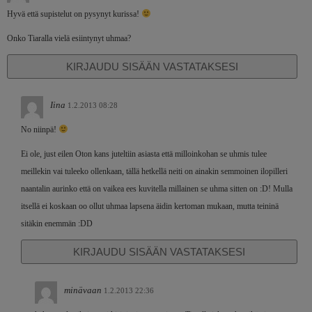
Hyvä että supistelut on pysynyt kurissa!
Onko Tiaralla vielä esiintynyt uhmaa?
KIRJAUDU SISÄÄN VASTATAKSESI
Iina
1.2.2013 08:28
No niinpä!
Ei ole, just eilen Oton kans juteltiin asiasta että milloinkohan se uhmis tulee
meillekin vai tuleeko ollenkaan, tällä hetkellä neiti on ainakin semmoinen ilopilleri
naantalin aurinko että on vaikea ees kuvitella millainen se uhma sitten on :D! Mulla
itsellä ei koskaan oo ollut uhmaa lapsena äidin kertoman mukaan, mutta teininä
sitäkin enemmän :DD
KIRJAUDU SISÄÄN VASTATAKSESI
minävaan
1.2.2013 22:36