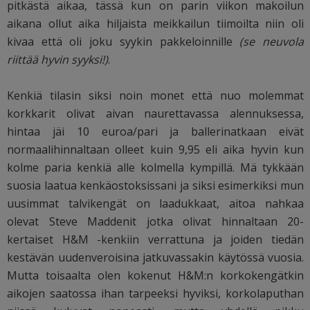
pitkästä aikaa, tässä kun on parin viikon makoilun
aikana ollut aika hiljaista meikkailun tiimoilta niin oli
kivaa että oli joku syykin pakkeloinnille
(se neuvola
riittää hyvin syyksi!)
.
Kenkiä tilasin siksi noin monet että nuo molemmat
korkkarit olivat aivan naurettavassa alennuksessa,
hintaa jäi 10 euroa/pari ja ballerinatkaan eivät
normaalihinnaltaan olleet kuin 9,95 eli aika hyvin kun
kolme paria kenkiä alle kolmella kympillä. Mä tykkään
suosia laatua kenkäostoksissani ja siksi esimerkiksi mun
uusimmat talvikengät on laadukkaat, aitoa nahkaa
olevat Steve Maddenit jotka olivat hinnaltaan 20-
kertaiset H&M -kenkiin verrattuna ja joiden tiedän
kestävän uudenveroisina jatkuvassakin käytössä vuosia.
Mutta toisaalta olen kokenut H&M:n korkokengätkin
aikojen saatossa ihan tarpeeksi hyviksi, korkolaputhan