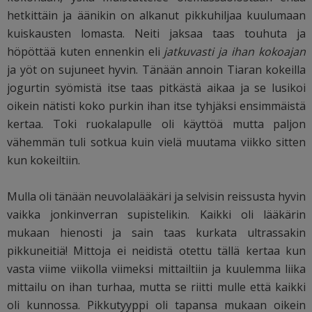
hetkittäin ja äänikin on alkanut pikkuhiljaa kuulumaan
kuiskausten lomasta. Neiti jaksaa taas touhuta ja
höpöttää kuten ennenkin eli
jatkuvasti ja ihan kokoajan
ja yöt on sujuneet hyvin. Tänään annoin Tiaran kokeilla
jogurtin syömistä itse taas pitkästä aikaa ja se lusikoi
oikein nätisti koko purkin ihan itse tyhjäksi ensimmäistä
kertaa. Toki ruokalapulle oli käyttöä mutta paljon
vähemmän tuli sotkua kuin vielä muutama viikko sitten
kun kokeiltiin.
Mulla oli tänään neuvolalääkäri ja selvisin reissusta hyvin
vaikka jonkinverran supistelikin. Kaikki oli lääkärin
mukaan hienosti ja sain taas kurkata ultrassakin
pikkuneitiä! Mittoja ei neidistä otettu tällä kertaa kun
vasta viime viikolla viimeksi mittailtiin ja kuulemma liika
mittailu on ihan turhaa, mutta se riitti mulle että kaikki
oli kunnossa. Pikkutyyppi oli tapansa mukaan oikein