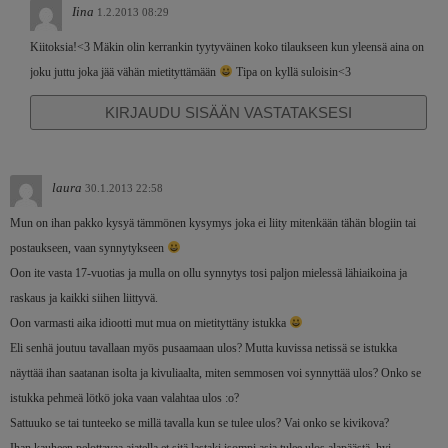
Iina
1.2.2013 08:29
Kiitoksia!<3 Mäkin olin kerrankin tyytyväinen koko tilaukseen kun yleensä aina on
joku juttu joka jää vähän mietityttämään
Tipa on kyllä suloisin<3
KIRJAUDU SISÄÄN VASTATAKSESI
laura
30.1.2013 22:58
Mun on ihan pakko kysyä tämmönen kysymys joka ei liity mitenkään tähän blogiin tai
postaukseen, vaan synnytykseen
Oon ite vasta 17-vuotias ja mulla on ollu synnytys tosi paljon mielessä lähiaikoina ja
raskaus ja kaikki siihen liittyvä.
Oon varmasti aika idiootti mut mua on mietityttäny istukka
Eli senhä joutuu tavallaan myös pusaamaan ulos? Mutta kuvissa netissä se istukka
näyttää ihan saatanan isolta ja kivuliaalta, miten semmosen voi synnyttää ulos? Onko se
istukka pehmeä lötkö joka vaan valahtaa ulos :o?
Sattuuko se tai tunteeko se millä tavalla kun se tulee ulos? Vai onko se kivikova?