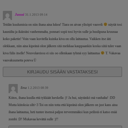
Jasssi
31.1.2013 09:14
Teidän kuulumisia on niin ihana aina lukea! Tiara on aivan ylisöpö vauveli
näytät tosi
kauniilta ja ikäistäsi vanhemmalta, ponnari sopii tosi hyvin sulle ja huulipuna kruunaa
koko paketin! Voin vaan kuvitella kuinka kiva on ollu laittautua. Vaikken itse äiti
olekkaan, niin aina kipeänä olon jälkeen sitä meikkaa kauppaankin koska siitä tulee vaan
kiva fiilis itselle! Neuvolareissu ei siis oo ollenkaan tyhmä syy laittautua
T. Vakavaa
vauvakuumetta poteva Ü
KIRJAUDU SISÄÄN VASTATAKSESI
Iina
1.2.2013 08:39
Kiitos, ihana kuulla että tykkäät lueskella :)! Ja hui, näytänkö mä vanhalta! :DD
Mutta kiitoksia silti<3 Toi on niin totta että kipeänä olon jälkeen on just kans aina
ihana laittautua, heti tuntee itsensä paljon terveemmäksi kun peilistä ei katso enää
zombi :D! Mukavaa kevättä sulle :)!!