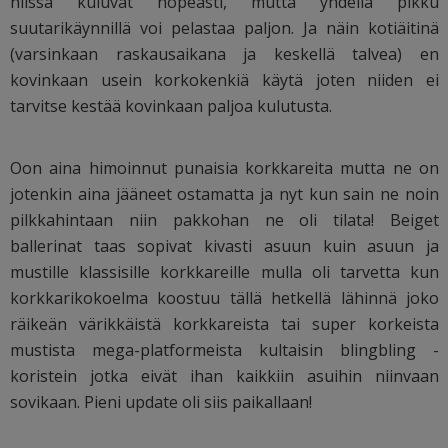
niissä kuluvat nopeasti, mutta yhdellä pikku
suutarikäynnillä voi pelastaa paljon. Ja näin kotiäitinä
(varsinkaan raskausaikana ja keskellä talvea) en
kovinkaan usein korkokenkiä käytä joten niiden ei
tarvitse kestää kovinkaan paljoa kulutusta.
Oon aina himoinnut punaisia korkkareita mutta ne on
jotenkin aina jääneet ostamatta ja nyt kun sain ne noin
pilkkahintaan niin pakkohan ne oli tilata! Beiget
ballerinat taas sopivat kivasti asuun kuin asuun ja
mustille klassisille korkkareille mulla oli tarvetta kun
korkkarikokoelma koostuu tällä hetkellä lähinnä joko
räikeän värikkäistä korkkareista tai super korkeista
mustista mega-platformeista kultaisin blingbling -
koristein jotka eivät ihan kaikkiin asuihin niinvaan
sovikaan. Pieni update oli siis paikallaan!