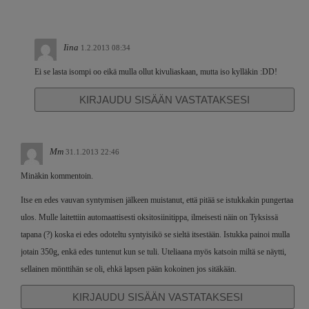
Iina
1.2.2013 08:34
Ei se lasta isompi oo eikä mulla ollut kivuliaskaan, mutta iso kylläkin :DD!
KIRJAUDU SISÄÄN VASTATAKSESI
Mm
31.1.2013 22:46
Minäkin kommentoin.
Itse en edes vauvan syntymisen jälkeen muistanut, että pitää se istukkakin pungertaa
ulos. Mulle laitettiin automaattisesti oksitosiinitippa, ilmeisesti näin on Tyksissä
tapana (?) koska ei edes odoteltu syntyisikö se sieltä itsestään. Istukka painoi mulla
jotain 350g, enkä edes tuntenut kun se tuli. Uteliaana myös katsoin miltä se näytti,
sellainen mönttihän se oli, ehkä lapsen pään kokoinen jos sitäkään.
KIRJAUDU SISÄÄN VASTATAKSESI