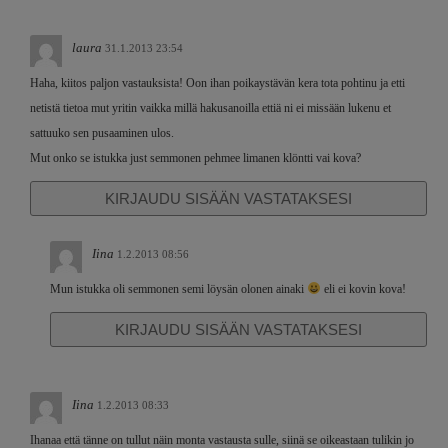
laura
31.1.2013 23:54
Haha, kiitos paljon vastauksista! Oon ihan poikaystävän kera tota pohtinu ja etti
netistä tietoa mut yritin vaikka millä hakusanoilla ettiä ni ei missään lukenu et
sattuuko sen pusaaminen ulos.
Mut onko se istukka just semmonen pehmee limanen klöntti vai kova?
KIRJAUDU SISÄÄN VASTATAKSESI
Iina
1.2.2013 08:56
Mun istukka oli semmonen semi löysän olonen ainaki
eli ei kovin kova!
KIRJAUDU SISÄÄN VASTATAKSESI
Iina
1.2.2013 08:33
Ihanaa että tänne on tullut näin monta vastausta sulle, siinä se oikeastaan tulikin jo