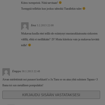
Kiitos tsempeistä. Niitä tarvitaan!
Tsemppiä teillekin kun joskus tahtoikä Tiarallekin tulee
Iina
3.2.2013 22:08
Mukavaa kuulla ettei teillä ole esiintynyt mustasukkaisuutta siskosten
välillä, ehkä ei meilläkään? :D! Mutta kiitoksia vain ja mukavaa kevättä
teille!
Emppu
30.1.2013 22:48
Aivan mielettömät noi punaset korkkarit!:o Ja Tiara se on aina yhtä suloinen Tapaus<3
Ihana toi sun metallinen pompulakin!
KIRJAUDU SISÄÄN VASTATAKSESI