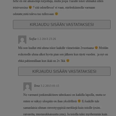
hehe en ole aikaisempi kirjoittaja, mutta jospa Tiaralle iskee uhmaikä sitten
teinivuosina
? sitä odotellessa! ei vaan, mielenkiinnolla varmaan
odotatte,mitä tuleva tuo tullessaan
KIRJAUDU SISÄÄN VASTATAKSESI
Sofia
1.2.2013 23:26
Mä oon luullut että uhma iskee kaikille viimeistään 2vuotiaana
Meidän
esikoiselle uhma alkoi hyvin pian sen jälkeen kun täytti vuoden.. ja nyt on
ehkä pahimmillaan kun ikää on 2v 3kk
KIRJAUDU SISÄÄN VASTATAKSESI
Iina
3.2.2013 01:15
No varmasti jonkinnäköinen tahtokausi on kaikilla lapsilla, mutta se
miten se näkyy ulospäin on ihan yksilöllistä
Ei kaikille tule
samanlaisia uhman stereotyyppisiä merkkejä kuin toisille (esim.
raivareita, mustasukkaisuutta yms). Ja toisilla tulee myöhemmin kuin