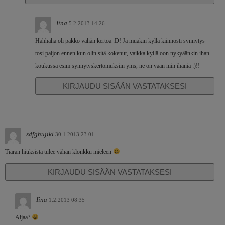
Iina
5.2.2013 14:26
Hahhaha oli pakko vähän kertoa :D! Ja muakin kyllä kiinnosti synnytys
tosi paljon ennen kun olin sitä kokenut, vaikka kyllä oon nykyäänkin ihan
koukussa esim synnytyskertomuksiin yms, ne on vaan niin ihania :)!!
KIRJAUDU SISÄÄN VASTATAKSESI
sdfghujikl
30.1.2013 23:01
Tiaran hiuksista tulee vähän klonkku mieleen
KIRJAUDU SISÄÄN VASTATAKSESI
Iina
1.2.2013 08:35
Aijaa?