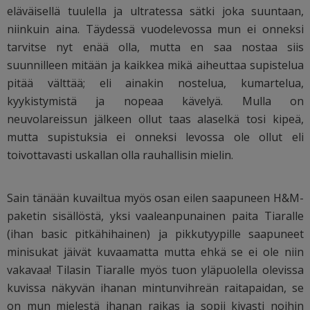
eläväisellä tuulella ja ultratessa sätki joka suuntaan,
niinkuin aina. Täydessä vuodelevossa mun ei onneksi
tarvitse nyt enää olla, mutta en saa nostaa siis
suunnilleen mitään ja kaikkea mikä aiheuttaa supistelua
pitää välttää; eli ainakin nostelua, kumartelua,
kyykistymistä ja nopeaa kävelyä. Mulla on
neuvolareissun jälkeen ollut taas alaselkä tosi kipeä,
mutta supistuksia ei onneksi levossa ole ollut eli
toivottavasti uskallan olla rauhallisin mielin.
Sain tänään kuvailtua myös osan eilen saapuneen H&M-
paketin sisällöstä, yksi vaaleanpunainen paita Tiaralle
(ihan basic pitkähihainen) ja pikkutyypille saapuneet
minisukat jäivät kuvaamatta mutta ehkä se ei ole niin
vakavaa! Tilasin Tiaralle myös tuon yläpuolella olevissa
kuvissa näkyvän ihanan mintunvihreän raitapaidan, se
on mun mielestä ihanan raikas ja sopii kivasti noihin