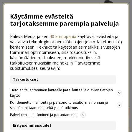
Käytämme evästeitä
tarjotaksemme parempia palveluja
Kaleva Media ja sen
40 kumppania
käyttävät evästeitä ja
vastaavia teknologioita henkilötietojen (esim. laitetunniste)
keräämiseen. Tekniikoita käytetään esimerkiksi sivustojen
toiminnan optimoimiseen, sisältösuosituksiin,
←
Neitien vaatekaappi-inventaariota
kävijämäärien mittaukseen, markkinointiin sekä
tarkoituksenmukaisiin mainoksiin. Tarvitsemme
KIDEbloggaajat myy!
→
suostumuksesi seuraaviin:
Paras päivä aikoihin!
Tarkoitukset
53
Tietojen tallentaminen laitteelle ja/tai laitteella olevien tietojen
30.01.2013
käyttö
Kohdennettu mainonta ja personoitu sisältö, mainonnan ja
sisällön mittaaminen sekä yleisötutkimus
Palvelujen kehittäminen ja parantaminen
Erityisominaisuudet