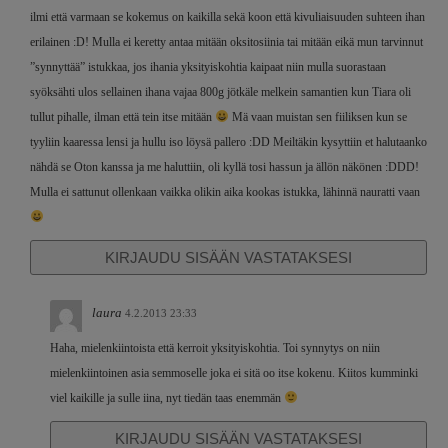
ilmi että varmaan se kokemus on kaikilla sekä koon että kivuliaisuuden suhteen ihan
erilainen :D! Mulla ei keretty antaa mitään oksitosiinia tai mitään eikä mun tarvinnut
”synnyttää” istukkaa, jos ihania yksityiskohtia kaipaat niin mulla suorastaan
syöksähti ulos sellainen ihana vajaa 800g jötkäle melkein samantien kun Tiara oli
tullut pihalle, ilman että tein itse mitään
Mä vaan muistan sen fiiliksen kun se
tyyliin kaaressa lensi ja hullu iso löysä pallero :DD Meiltäkin kysyttiin et halutaanko
nähdä se Oton kanssa ja me haluttiin, oli kyllä tosi hassun ja ällön näkönen :DDD!
Mulla ei sattunut ollenkaan vaikka olikin aika kookas istukka, lähinnä nauratti vaan
KIRJAUDU SISÄÄN VASTATAKSESI
laura
4.2.2013 23:33
Haha, mielenkiintoista että kerroit yksityiskohtia. Toi synnytys on niin
mielenkiintoinen asia semmoselle joka ei sitä oo itse kokenu. Kiitos kumminki
viel kaikille ja sulle iina, nyt tiedän taas enemmän
KIRJAUDU SISÄÄN VASTATAKSESI