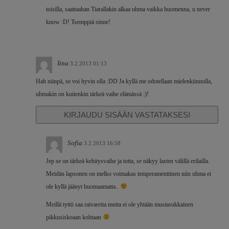
toisilla, saattaahan Tiarallakin alkaa uhma vaikka huomenna, u never
know :D! Tsemppiä sinne!
Iina
3.2.2013 01:13
Hah niinpä, se voi hyvin olla :DD Ja kyllä me odotellaan mielenkiinnolla,
uhmakin on kuitenkin tärkeä vaihe elämässä :)!
KIRJAUDU SISÄÄN VASTATAKSESI
Sofia
3.2.2013 16:58
Jep se on tärkeä kehitysvaihe ja totta, se näkyy lasten välillä erilailla.
Meidän lapsonen on melko voimakas temperamenttinen niin uhma ei
ole kyllä jäänyt huomaamatta..
Meillä tyttö saa raivareita mutta ei ole yhtään mustasukkainen
pikkusiskoaan kohtaan