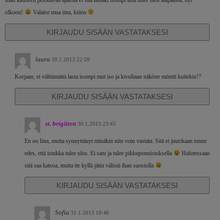
Ihan kauheen pelottavaa ajatella et sitä lastaki isompi asia tulee ulos alapäästä, hyi
olkoon!
Valaise mua iina, kiitos
KIRJAUDU SISÄÄN VASTATAKSESI
laura
30.1.2013 22:59
Korjaan, ei välttämättä lasta isompi mut iso ja kivuliaan näköne möntti kuitekin!?
KIRJAUDU SISÄÄN VASTATAKSESI
st. brigitten
30.1.2013 23:45
En oo Iina, mutta synnyttänyt minäkin niin voin vastata. Sitä ei juurikaan tunne
edes, että istukka tulee ulos. Ei satu ja tulee pikkuponnistuksella
Halutessaan
sitä saa katsoa, mutta ite kyllä jätin välistä ihan suosiolla
KIRJAUDU SISÄÄN VASTATAKSESI
Sofia
31.1.2013 10:46