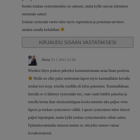
Itseäni istukan syntyminenkin on sattunut, mutta kyllä vauvan tuleminen
enemmän sattuu!
Istukan syntymää varten tulee myös supistuksia ja ponnistaa tarvitsee..
ainakin omalla kohdallani
KIRJAUDU SISÄÄN VASTATAKSESI
Anna
31.1.2013 11:26
Minäkin liityn joukon jatkeeksi kommentoimaan asiaa Iinan puolesta.
Mulla on ollut paitsi molemmat lapset myös kummallakin kerralla
istukat tosi isoja, toisella rundilla oli kilon painoinen. Kummallakaan
kerralla se ei lähtenyt syntymään itse, vaan vaatii kätilön painelua ja
toisella kertaa ihan oksitosiinitippaa koska menetin aika paljon verta
lapsen ja istukan syntymisen välillä. Lapsen syntyminen tekee tietysti
paljon kipeämpää, mutta kyllä istukan syntyminenkin vähän sattuu.
Epämukavammalta minusta tuntuu se, että joku runnoo vatsaa
kovakouraisesti.