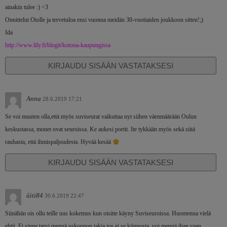
ainakin tulee :) <3
Onnittelut Otolle ja tervetuloa ensi vuonna meidän 30-vuotiaiden joukkoon sitten!;)
Ida
http://www.lily.fi/blogit/kotona-kaupungissa
KIRJAUDU SISÄÄN VASTATAKSESI
Anna
28.6.2019 17:21
Se voi muuten olla,että myös suviseurat vaikuttaa nyt siihen väenmäärään Oulun
keskustassa, monet ovat seuroissa. Ke aukesi portit. Ite tykkään myös sekä siitä
rauhasta, että ihmispaljoudesta. Hyvää kesää
KIRJAUDU SISÄÄN VASTATAKSESI
äiti84
30.6.2019 22:47
Siinähän ois ollu teille uus kokemus kun oisitte käyny Suviseuroissa. Huomenna vielä
ehtii. Ei sinne tarvi mennä uskonnon takia jos ei se kiinnosta, voi mennä ihan vaan