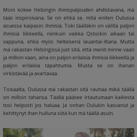
Moni kokee Helsingin ihmispaljouden ahdistavana, mä
taas inspiroivana. Se on ehkä se, mitä eniten Oulussa
asuessa kaipasin: ihmisiä. Toki täälläkin on välillä paljon
ihmisiä liikkeellä, niinkuin vaikka Qstockin aikaan tai
vappuna, ehkä myös helteisenä lauantai-iltana. Mutta
mä rakastan Helsingissä just sitä, että menit minne vaan
ja milloin vaan, aina on paljon erilaisia ihmisiä liikkeellä ja
paljon erilaisia tapahtumia. Musta se on ihanan
virkistävää ja avartavaa.
Toisaalta, Oulussa mä rakastan sitä rauhaa mikä täällä
on milloin tahansa. Täällä pääsee irtautumaan kaikesta
tosi helposti jos haluaa. Ja onhan Oulukin kasvanut ja
kehittynyt ihan hulluna siitä kun mä täällä asuin.