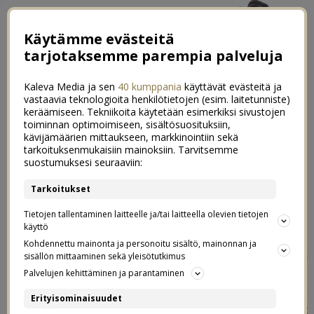
Käytämme evästeitä
tarjotaksemme parempia palveluja
Kaleva Media ja sen
40 kumppania
käyttävät evästeitä ja
vastaavia teknologioita henkilötietojen (esim. laitetunniste)
keräämiseen. Tekniikoita käytetään esimerkiksi sivustojen
toiminnan optimoimiseen, sisältösuosituksiin,
←
Se kaikkein paras ei ehkä ole vielä tapahtunut
kävijämäärien mittaukseen, markkinointiin sekä
tarkoituksenmukaisiin mainoksiin. Tarvitsemme
Lastenvaatekyllästyminen ja löytö
→
suostumuksesi seuraaviin:
Synttäri-treffeillä Oton kanssa
Tarkoitukset
5
Tietojen tallentaminen laitteelle ja/tai laitteella olevien tietojen
27.06.2019
käyttö
Kohdennettu mainonta ja personoitu sisältö, mainonnan ja
Juhlittiin eilen vihdoinkin Oton 29v-synttäreitä
sisällön mittaaminen sekä yleisötutkimus
kahdestaan, pari viikkoa myöhässä. Lapsille oli luvattu,
Palvelujen kehittäminen ja parantaminen
että he pääsevät mummolaan yökylään ja sinne me
Erityisominaisuudet
heidät vietiin eilen iltapäivällä sen jälkeen, kun he olivat