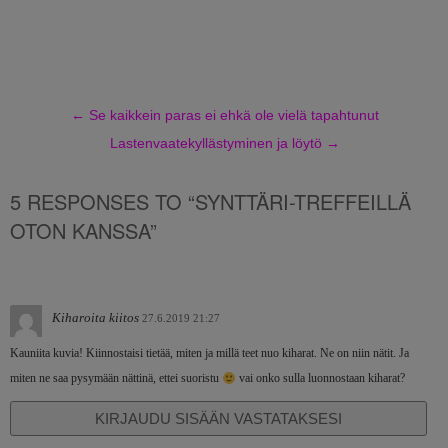
←
Se kaikkein paras ei ehkä ole vielä tapahtunut
Lastenvaatekyllästyminen ja löytö
→
5 RESPONSES TO “SYNTTÄRI-TREFFEILLÄ
OTON KANSSA”
Kiharoita kiitos
27.6.2019 21:27
Kauniita kuvia! Kiinnostaisi tietää, miten ja millä teet nuo kiharat. Ne on niin nätit. Ja
miten ne saa pysymään nättinä, ettei suoristu
vai onko sulla luonnostaan kiharat?
KIRJAUDU SISÄÄN VASTATAKSESI