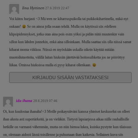
Iina Hyttinen
27.6.2019 22:47
Voi kiitos hurjasti <3 Mä teen ne kiharruspuikolla tai puikkokihartimella, mikä nyt
onkaan!
Se on ainoa jolla osaan tehdä. Mulla on käytössä siis edelleen
klipsipidennykset, jotka otan aina pois esim yöksi ja pidän niitä muutenkin vain
sillon kun lähden jonnekin, enkä aina silloinkaan. Mulla saattaa siis olla niissä samat
kiharat monta viikkoa. Niissä en myöskään uskalla oikein käyttää mitään
muotoilutuotteita, välillä laitan hiuksiin jätettävää hoitosuihketta jos ne pörröttyy
liikaa. Omissa hiuksissa mulla ei pysy kiharat ollenkaan.
KIRJAUDU SISÄÄN VASTATAKSESI
ida ihana
28.6.2019 07:46
Oi, kun kuulostaa ihanalta!<3 Meille poikaystäväni kanssa yhteiset keskuselut on olleet
ihan alusta asti supertärkeitä, ja on vieläkin. Tietysti lapsiarjessa aikaa niille rauhallisille
hetkille on varmasti vähemmän, mutta on niin hienoa lukea, kuinka pystytte kun tilaisuus
on, olemaan aidosti läsnä toisillenne ja puhumaan ihan kaikesta. Sellainen kuva siis