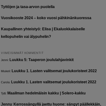
Tyttöjen ja tasa-arvon puolella
Vuosikooste 2024 – koko vuosi pähkinänkuoressa
Kaupallinen yhteistyö: Elisa | Ekaluokkalaiselle
kellopuhelin vai älypuhelin?
VIIMEISIMMÄT KOMMENTIT
Luukku 5: Taaperon joululahjavinkit
Jenni
:
Luukku 1. Lasten valitsemat joulukoristeet 2022
Miukeli
:
Luukku 1. Lasten valitsemat joulukoristeet 2022
Carola
:
Maailman hedelmäisin kakku | Solero-kakku
Tytti
:
Jenny
Kerrossängyllä jaettu huone: sängyt päällekkäin,
: