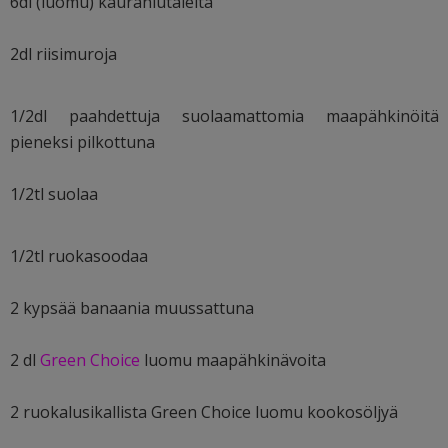
6dl (luomu) kaurahiutaleita
2dl riisimuroja
1/2dl paahdettuja suolaamattomia maapähkinöitä
pieneksi pilkottuna
1/2tl suolaa
1/2tl ruokasoodaa
2 kypsää banaania muussattuna
2 dl
Green Choice
luomu maapähkinävoita
2 ruokalusikallista Green Choice luomu kookosöljyä