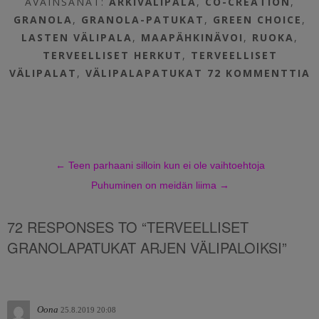
AVAINSANAT:
ARKIVÄLIPALA
,
CO-CREATION
,
GRANOLA
,
GRANOLA-PATUKAT
,
GREEN CHOICE
,
LASTEN VÄLIPALA
,
MAAPÄHKINÄVOI
,
RUOKA
,
TERVEELLISET HERKUT
,
TERVEELLISET
VÄLIPALAT
,
VÄLIPALAPATUKAT
72 KOMMENTTIA
←
Teen parhaani silloin kun ei ole vaihtoehtoja
Puhuminen on meidän liima
→
72 RESPONSES TO “TERVEELLISET
GRANOLAPATUKAT ARJEN VÄLIPALOIKSI”
Oona
25.8.2019 20:08