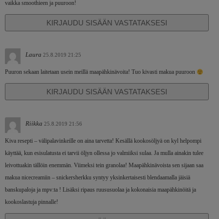
vaikka smoothieen ja puuroon!
KIRJAUDU SISÄÄN VASTATAKSESI
Laura
25.8.2019 21:25
Puuron sekaan laitetaan usein meillä maapähkinävoita! Tuo kivasti makua puuroon
KIRJAUDU SISÄÄN VASTATAKSESI
Riikka
25.8.2019 21:56
Kiva resepti – välipalavinkeille on aina tarvetta! Kesällä kookosöljyä on kyl helpompi
käyttää, kun esisulatusta ei tarvii öljyn ollessa jo valmiiksi sulaa. Ja mulla ainakin tulee
leivottuakin tällöin enemmän. Viimeksi tein granolaa! Maapähkinävoista sen sijaan saa
makua nicecreamiin – snickersherkku syntyy yksinkertaisesti blendaamalla jäisiä
banskupaloja ja mpv:ta ! Lisäksi ripaus ruususuolaa ja kokonaisia maapähkinöitä ja
kookoslastuja pinnalle!