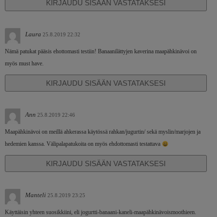
KIRJAUDU SISÄÄN VASTATAKSESI
Laura
25.8.2019 22:32
Nämä patukat pääsis ehottomasti testiin! Banaanilättyjen kaverina maapähkinävoi on
myös must have.
KIRJAUDU SISÄÄN VASTATAKSESI
Ann
25.8.2019 22:46
Maapähkinävoi on meillä ahkerassa käytössä rahkan/jugurtin/ sekä myslin/marjojen ja
hedemien kanssa. Välipalapatukoita on myös ehdottomasti testattava
KIRJAUDU SISÄÄN VASTATAKSESI
Manteli
25.8.2019 23:25
Käyttäisin yhteen suosikkiini, eli jogurtti-banaani-kaneli-maapähkinävoismoothieen.