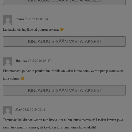
Riina
26.8.2019 08:34
Laittaisin leivänpäälle tai puuron sekaan.
KIRJAUDU SISÄÄN VASTATAKSESI
Yotimix
26.8.2019 08:47
Ehdottomasti jo näihin patukoihin. Meillä on kaksi luotto patukka reseptiä ja tästä taitaa
tulla kolmas
KIRJAUDU SISÄÄN VASTATAKSESI
Essi
26.8.2019 09:16
Tämmöset kaikki patukat on niin hyviä kun niihin laittaa maavoita! Lisäksi käytän joka
aamu tuorepuuron seassa, eli käyttöön tulis tämmönen tuotepaketti!