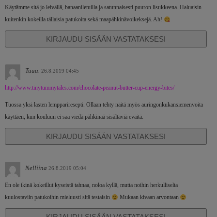
Käytämme sitä jo leivällä, banaaniletuilla ja satunnaisesti puuron lisukkeena. Haluaisin
kuitenkin kokeilla tällaisia patukoita sekä maapähkinävoikeksejä. Ah!
KIRJAUDU SISÄÄN VASTATAKSESI
Tuua.
26.8.2019 04:45
http://www.tinytummytales.com/chocolate-peanut-butter-cup-energy-bites/
Tuossa yksi lasten lemppariresepti. Ollaan tehty näitä myös auringonkukansiemenvoita
käyttäen, kun kouluun ei saa viedä pähkinää sisältäviä eväitä.
KIRJAUDU SISÄÄN VASTATAKSESI
Nelliina
26.8.2019 05:04
En ole ikinä kokeillut kyseistä tahnaa, noloa kyllä, mutta noihin herkulliselta
kuulostaviin patukoihin mieluusti sitä testaisin
Mukaan kivaan arvontaan
KIRJAUDU SISÄÄN VASTATAKSESI