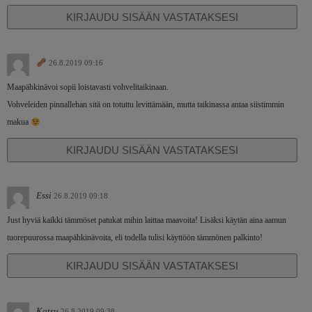
KIRJAUDU SISÄÄN VASTATAKSESI
26.8.2019 09:16
Maapähkinävoi sopii loistavasti vohvelitaikinaan.
Vohveleiden pinnallehan sitä on totuttu levittämään, mutta taikinassa antaa siistimmin
makua
KIRJAUDU SISÄÄN VASTATAKSESI
Essi
26.8.2019 09:18
Just hyviä kaikki tämmöset patukat mihin laittaa maavoita! Lisäksi käytän aina aamun
tuorepuurossa maapähkinävoita, eli todella tulisi käyttöön tämmönen palkinto!
KIRJAUDU SISÄÄN VASTATAKSESI
Katsu
26.8.2019 09:38