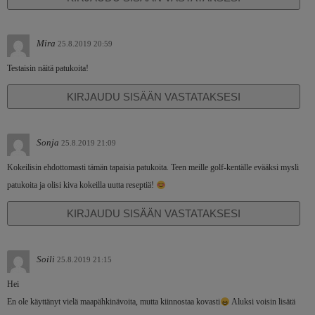
Mira
25.8.2019 20:59
Testaisin näitä patukoita!
KIRJAUDU SISÄÄN VASTATAKSESI
Sonja
25.8.2019 21:09
Kokeilisin ehdottomasti tämän tapaisia patukoita. Teen meille golf-kentälle evääksi mysli
patukoita ja olisi kiva kokeilla uutta reseptiä!
KIRJAUDU SISÄÄN VASTATAKSESI
Soili
25.8.2019 21:15
Hei
En ole käyttänyt vielä maapähkinävoita, mutta kiinnostaa kovasti
Aluksi voisin lisätä