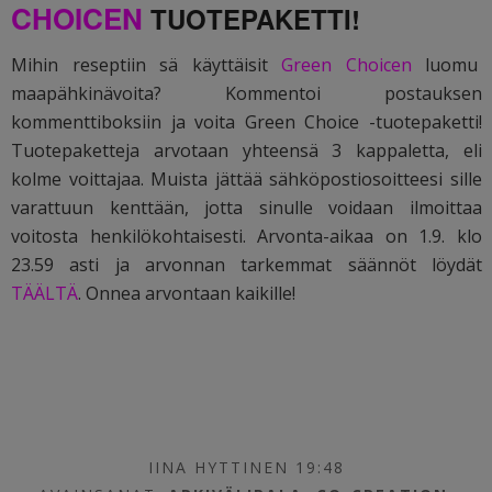
CHOICEN
TUOTEPAKETTI!
Mihin reseptiin sä käyttäisit
Green Choicen
luomu
maapähkinävoita? Kommentoi postauksen
kommenttiboksiin ja voita Green Choice -tuotepaketti!
Tuotepaketteja arvotaan yhteensä 3 kappaletta, eli
kolme voittajaa. Muista jättää sähköpostiosoitteesi sille
varattuun kenttään, jotta sinulle voidaan ilmoittaa
voitosta henkilökohtaisesti. Arvonta-aikaa on 1.9. klo
23.59 asti ja arvonnan tarkemmat säännöt löydät
TÄÄLTÄ
. Onnea arvontaan kaikille!
IINA HYTTINEN 19:48