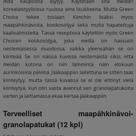
mitä kaupoista löytyy. Käytetään sitä meidän
korealaistyylisissä ruuissa aina lisukkeena. Mutta Green
Choice tekee tosiaan Kimchin lisäksi myös
maapähkinävoita, kookosöljyä sekä muita hapatettuja
kaalivalmisteita. Tässä reseptissä käytettiin myös Green
Choicen kookosöljyä, joka meillä on hassusti
nestemäisessä muodossa, vaikka yleensähän se on
kiinteää. Se on näissä kuvissa nestemäistä siksi, että
meidän kotona on niin lämmintä näin elokuun
aurinkoisina päivinä. Jääkaappiin laitettuna se sitten taas
kiinteytyy, mutta tässä kuvassa se ei ole ehtinyt vielä
kiinteytyä, kun olin vasta avannut sen granolapatukoita
varten ja laittamassa ekaa kertaa jääkaappiin.
Terveelliset maapähkinävoi-
granolapatukat (12 kpl)