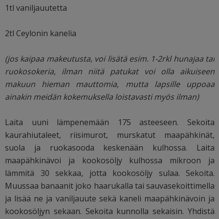
1tl vaniljauutetta
2tl Ceylonin kanelia
(jos kaipaa makeutusta, voi lisätä esim. 1-2rkl hunajaa tai
ruokosokeria, ilman niitä patukat voi olla aikuiseen
makuun hieman mauttomia, mutta lapsille uppoaa
ainakin meidän kokemuksella loistavasti myös ilman)
Laita uuni lämpenemään 175 asteeseen. Sekoita
kaurahiutaleet, riisimurot, murskatut maapähkinät,
suola ja ruokasooda keskenään kulhossa. Laita
maapähkinävoi ja kookosöljy kulhossa mikroon ja
lämmitä 30 sekkaa, jotta kookosöljy sulaa. Sekoita.
Muussaa banaanit joko haarukalla tai sauvasekoittimella
ja lisää ne ja vaniljauute sekä kaneli maapähkinävoin ja
kookosöljyn sekaan. Sekoita kunnolla sekaisin. Yhdistä