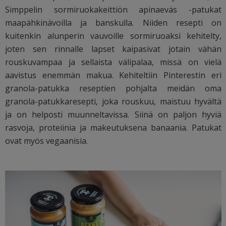
Simppelin sormiruokakeittiön apinaeväs -patukat
maapähkinävoilla ja banskulla. Niiden resepti on
kuitenkin alunperin vauvoille sormiruoaksi kehitelty,
joten sen rinnalle lapset kaipasivat jotain vähän
rouskuvampaa ja sellaista välipalaa, missä on vielä
aavistus enemmän makua. Kehiteltiin Pinterestin eri
granola-patukka reseptien pohjalta meidän oma
granola-patukkaresepti, joka rouskuu, maistuu hyvältä
ja on helposti muunneltavissa. Siinä on paljon hyviä
rasvoja, proteiinia ja makeutuksena banaania. Patukat
ovat myös vegaanisia.