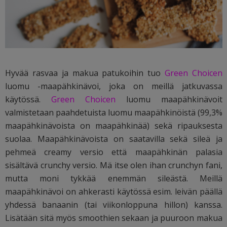
Hyvää rasvaa ja makua patukoihin tuo
Green Choicen
luomu -maapähkinävoi, joka on meillä jatkuvassa
käytössä.
Green Choicen
luomu maapähkinävoit
valmistetaan paahdetuista luomu maapähkinöistä (99,3%
maapähkinävoista on maapähkinää) sekä ripauksesta
suolaa. Maapähkinävoista on saatavilla sekä sileä ja
pehmeä creamy versio että maapähkinän palasia
sisältävä crunchy versio. Mä itse olen ihan crunchyn fani,
mutta moni tykkää enemmän sileästä. Meillä
maapähkinävoi on ahkerasti käytössä esim. leivän päällä
yhdessä banaanin (tai viikonloppuna hillon) kanssa.
Lisätään sitä myös smoothien sekaan ja puuroon makua