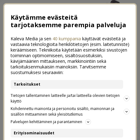
Käytämme evästeitä
tarjotaksemme parempia palveluja
Kaleva Media ja sen
40 kumppania
käyttävät evästeitä ja
vastaavia teknologioita henkilötietojen (esim. laitetunniste)
keräämiseen. Tekniikoita käytetään esimerkiksi sivustojen
toiminnan optimoimiseen, sisältösuosituksiin,
←
Teen parhaani silloin kun ei ole vaihtoehtoja
kävijämäärien mittaukseen, markkinointiin sekä
tarkoituksenmukaisiin mainoksiin. Tarvitsemme
Puhuminen on meidän liima
→
suostumuksesi seuraaviin:
Terveelliset granolapatukat arjen
Tarkoitukset
72
välipaloiksi
Tietojen tallentaminen laitteelle ja/tai laitteella olevien tietojen
käyttö
Kohdennettu mainonta ja personoitu sisältö, mainonnan ja
25.08.2019
sisällön mittaaminen sekä yleisötutkimus
Palvelujen kehittäminen ja parantaminen
Postaus on tehty kaupallisessa
Erityisominaisuudet
Green Choicen
yhteistyössä
kanssa