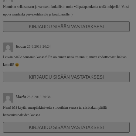
Nauttisin sellaisenaan ja varmasti kokeilisin noita välipalapatukoita teidän ohjeella! Voisi
upota meidänki päiväkotilaisille ja koululaisille.:)
KIRJAUDU SISÄÄN VASTATAKSESI
Roosa
25.8.2019 20:24
Leivän päälle banaanin kanssa! En oo ennen näitä testannut, mutta ehdottomasti haluan
kokeill!
KIRJAUDU SISÄÄN VASTATAKSESI
Maria
25.8.2019 20:38
Nam! Mä käytän maapähkinävoita smoothien seassa tai riisikakun päällä
banaaniviipaleiden kanssa.
KIRJAUDU SISÄÄN VASTATAKSESI