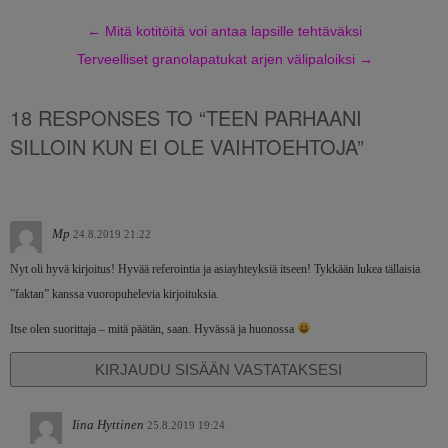
←
Mitä kotitöitä voi antaa lapsille tehtäväksi
Terveelliset granolapatukat arjen välipaloiksi
→
18 RESPONSES TO “TEEN PARHAANI
SILLOIN KUN EI OLE VAIHTOEHTOJA”
Mp
24.8.2019 21:22
Nyt oli hyvä kirjoitus! Hyvää referointia ja asiayhteyksiä itseen! Tykkään lukea tällaisia
”faktan” kanssa vuoropuhelevia kirjoituksia.
Itse olen suorittaja – mitä päätän, saan. Hyvässä ja huonossa
KIRJAUDU SISÄÄN VASTATAKSESI
Iina Hyttinen
25.8.2019 19:24