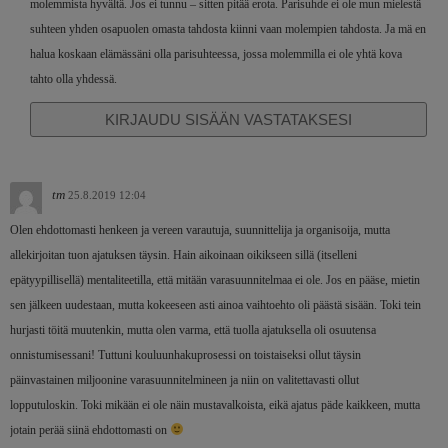
molemmista hyvältä. Jos ei tunnu – sitten pitää erota. Parisuhde ei ole mun mielestä
suhteen yhden osapuolen omasta tahdosta kiinni vaan molempien tahdosta. Ja mä en
halua koskaan elämässäni olla parisuhteessa, jossa molemmilla ei ole yhtä kova
tahto olla yhdessä.
KIRJAUDU SISÄÄN VASTATAKSESI
tm
25.8.2019 12:04
Olen ehdottomasti henkeen ja vereen varautuja, suunnittelija ja organisoija, mutta
allekirjoitan tuon ajatuksen täysin. Hain aikoinaan oikikseen sillä (itselleni
epätyypillisellä) mentaliteetilla, että mitään varasuunnitelmaa ei ole. Jos en pääse, mietin
sen jälkeen uudestaan, mutta kokeeseen asti ainoa vaihtoehto oli päästä sisään. Toki tein
hurjasti töitä muutenkin, mutta olen varma, että tuolla ajatuksella oli osuutensa
onnistumisessani! Tuttuni kouluunhakuprosessi on toistaiseksi ollut täysin
päinvastainen miljoonine varasuunnitelmineen ja niin on valitettavasti ollut
lopputuloskin. Toki mikään ei ole näin mustavalkoista, eikä ajatus päde kaikkeen, mutta
jotain perää siinä ehdottomasti on