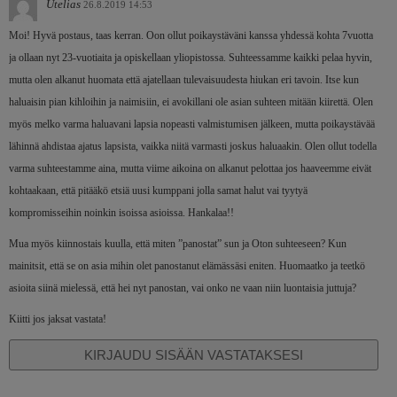
Utelias
26.8.2019 14:53
Moi! Hyvä postaus, taas kerran. Oon ollut poikaystäväni kanssa yhdessä kohta 7vuotta
ja ollaan nyt 23-vuotiaita ja opiskellaan yliopistossa. Suhteessamme kaikki pelaa hyvin,
mutta olen alkanut huomata että ajatellaan tulevaisuudesta hiukan eri tavoin. Itse kun
haluaisin pian kihloihin ja naimisiin, ei avokillani ole asian suhteen mitään kiirettä. Olen
myös melko varma haluavani lapsia nopeasti valmistumisen jälkeen, mutta poikaystävää
lähinnä ahdistaa ajatus lapsista, vaikka niitä varmasti joskus haluaakin. Olen ollut todella
varma suhteestamme aina, mutta viime aikoina on alkanut pelottaa jos haaveemme eivät
kohtaakaan, että pitääkö etsiä uusi kumppani jolla samat halut vai tyytyä
kompromisseihin noinkin isoissa asioissa. Hankalaa!!
Mua myös kiinnostais kuulla, että miten ”panostat” sun ja Oton suhteeseen? Kun
mainitsit, että se on asia mihin olet panostanut elämässäsi eniten. Huomaatko ja teetkö
asioita siinä mielessä, että hei nyt panostan, vai onko ne vaan niin luontaisia juttuja?
Kiitti jos jaksat vastata!
KIRJAUDU SISÄÄN VASTATAKSESI