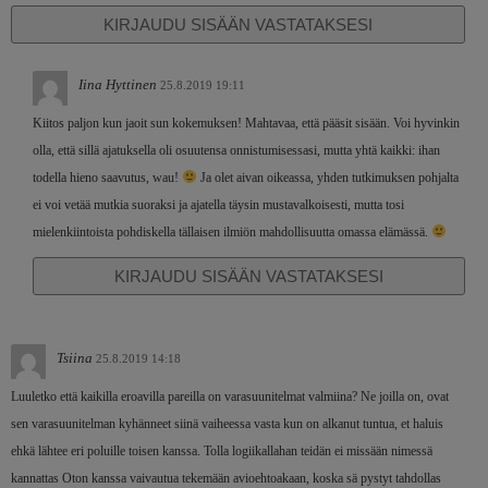
KIRJAUDU SISÄÄN VASTATAKSESI
Iina Hyttinen
25.8.2019 19:11
Kiitos paljon kun jaoit sun kokemuksen! Mahtavaa, että pääsit sisään. Voi hyvinkin
olla, että sillä ajatuksella oli osuutensa onnistumisessasi, mutta yhtä kaikki: ihan
todella hieno saavutus, wau!
Ja olet aivan oikeassa, yhden tutkimuksen pohjalta
ei voi vetää mutkia suoraksi ja ajatella täysin mustavalkoisesti, mutta tosi
mielenkiintoista pohdiskella tällaisen ilmiön mahdollisuutta omassa elämässä.
KIRJAUDU SISÄÄN VASTATAKSESI
Tsiina
25.8.2019 14:18
Luuletko että kaikilla eroavilla pareilla on varasuunitelmat valmiina? Ne joilla on, ovat
sen varasuunitelman kyhänneet siinä vaiheessa vasta kun on alkanut tuntua, et haluis
ehkä lähtee eri poluille toisen kanssa. Tolla logiikallahan teidän ei missään nimessä
kannattas Oton kanssa vaivautua tekemään avioehtoakaan, koska sä pystyt tahdollas