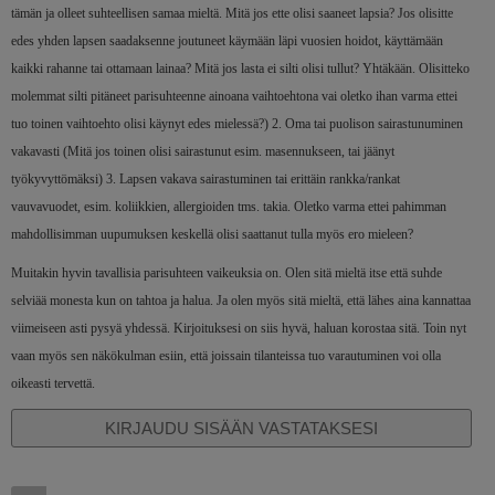
tämän ja olleet suhteellisen samaa mieltä. Mitä jos ette olisi saaneet lapsia? Jos olisitte
edes yhden lapsen saadaksenne joutuneet käymään läpi vuosien hoidot, käyttämään
kaikki rahanne tai ottamaan lainaa? Mitä jos lasta ei silti olisi tullut? Yhtäkään. Olisitteko
molemmat silti pitäneet parisuhteenne ainoana vaihtoehtona vai oletko ihan varma ettei
tuo toinen vaihtoehto olisi käynyt edes mielessä?) 2. Oma tai puolison sairastunuminen
vakavasti (Mitä jos toinen olisi sairastunut esim. masennukseen, tai jäänyt
työkyvyttömäksi) 3. Lapsen vakava sairastuminen tai erittäin rankka/rankat
vauvavuodet, esim. koliikkien, allergioiden tms. takia. Oletko varma ettei pahimman
mahdollisimman uupumuksen keskellä olisi saattanut tulla myös ero mieleen?
Muitakin hyvin tavallisia parisuhteen vaikeuksia on. Olen sitä mieltä itse että suhde
selviää monesta kun on tahtoa ja halua. Ja olen myös sitä mieltä, että lähes aina kannattaa
viimeiseen asti pysyä yhdessä. Kirjoituksesi on siis hyvä, haluan korostaa sitä. Toin nyt
vaan myös sen näkökulman esiin, että joissain tilanteissa tuo varautuminen voi olla
oikeasti tervettä.
KIRJAUDU SISÄÄN VASTATAKSESI