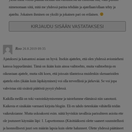
nimenomaan siitä, mitä me yhdessä parina tehdään ja ajatellaan/ollaan tehty ja
ajateltu. Jokainen ihminen on yksilö ja jokainen pari on erilainen.
KIRJAUDU SISÄÄN VASTATAKSESI
Roo
26.8.2019 09:35
Ajatuksesi ja katsantosi asiaan on hyvä. Itsekin ajattelen, että olen yhdessä aviomieheni
kanssa loppuelämäni. Tämä on ikään kuin ainoa vaihtoehto, muita vaihtoehtoja en
oikeastaan ajattele, mutta silti koen, että joissain tilanteissa muidenkin skenaarioiden
ajattelu edes (ikään kuin läpikäyminen) voi olla terveellistä ja järkevää. Se voi jopa
vahvistaa sitä sisäistä päätöstä pysyä yhdessä.
Kaikilla meillä on toki vastoinkäymisemme ja taistelumme elämässä niin sanotusti.
Kaikesta et sinäkään varmasti kirjoita blogiin. Eli en tahdo tietenkään vähätellä teidän
vaikeuksianne. Mutta uskoakseni esim. näitä hyvinkin tavallisia parisuhteen asioita ette
ole joutuneet käymään läpi: 1. Lapsettomuus (Käsittääkseni olette saaneet suunnitellusti
ja luonnollisesti juuri sen määrän lapsia kuin olette halunneet. Olette yhdessä päättäneet