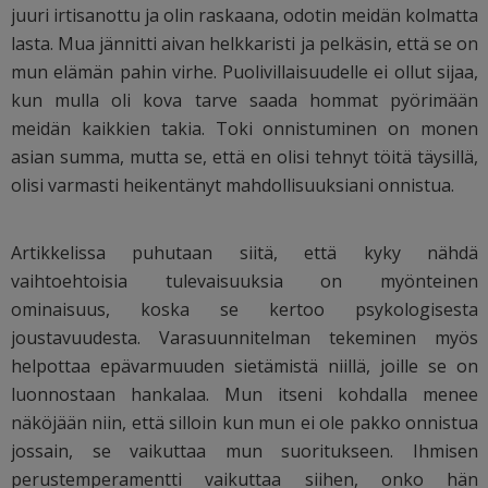
juuri irtisanottu ja olin raskaana, odotin meidän kolmatta
lasta. Mua jännitti aivan helkkaristi ja pelkäsin, että se on
mun elämän pahin virhe. Puolivillaisuudelle ei ollut sijaa,
kun mulla oli kova tarve saada hommat pyörimään
meidän kaikkien takia. Toki onnistuminen on monen
asian summa, mutta se, että en olisi tehnyt töitä täysillä,
olisi varmasti heikentänyt mahdollisuuksiani onnistua.
Artikkelissa puhutaan siitä, että kyky nähdä
vaihtoehtoisia tulevaisuuksia on myönteinen
ominaisuus, koska se kertoo psykologisesta
joustavuudesta. Varasuunnitelman tekeminen myös
helpottaa epävarmuuden sietämistä niillä, joille se on
luonnostaan hankalaa. Mun itseni kohdalla menee
näköjään niin, että silloin kun mun ei ole pakko onnistua
jossain, se vaikuttaa mun suoritukseen. Ihmisen
perustemperamentti vaikuttaa siihen, onko hän