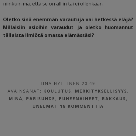
niinkuin mä, että se on all in tai ei ollenkaan.
Oletko sinä enemmän varautuja vai hetkessä eläjä?
Millaisiin asioihin varaudut ja oletko huomannut
tällaista ilmiötä omassa elämässäsi?
IINA HYTTINEN 20:49
AVAINSANAT:
KOULUTUS
,
MERKITYKSELLISYYS
,
MINÄ
,
PARISUHDE
,
PUHEENAIHEET
,
RAKKAUS
,
UNELMAT
18 KOMMENTTIA