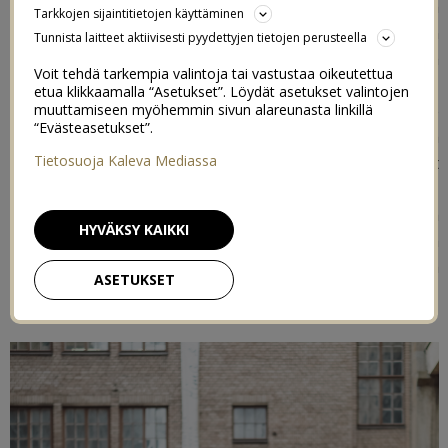
puhuttiin esimerkiksi vuonna 2016 tehdystä
Tarkkojen sijaintitietojen käyttäminen
tutkimuksesta, jossa koehenkilöt laitettiin tekemään
Tunnista laitteet aktiivisesti pyydettyjen tietojen perusteella
vaativa tehtävä, josta onnistumisesta oli luvassa
Voit tehdä tarkempia valintoja tai vastustaa oikeutettua
palkinto. Osaa koehenkilöistä pyydettiin miettimään,
etua klikkaamalla “Asetukset”. Löydät asetukset valintojen
miten he voisivat kompensoida tilannettaan, jos he
muuttamiseen myöhemmin sivun alareunasta linkillä
“Evästeasetukset”.
epäonnistuisivat tehtävässä, eivätkä siksi saisi siitä
Tietosuoja Kaleva Mediassa
luvattua palkintoa. Varasuunnitelman tehneet
osallistujat menestyivät tehtävässä heikommin kuin ne,
joilla ei ollut suunnitelmaa. Tutkijat Jihae Shin ja
HYVÄKSY KAIKKI
Katherine Milkman selittivät tuloksen sillä, että
varasuunnitelman teko heikensi osallistujien halua
ASETUKSET
menestyä tehtävässä.