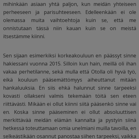
mihinkään asiaan yhtä paljon, kun meidän yhteiseen
perheeseen ja parisuhteeseen. Edelleenkään ei ole
olemassa muita vaihtoehtoja kuin se, että me
onnistutaan tässä niin kauan kuin se on meistä
itsestämme kiinni.
Sen sijaan esimerkiksi korkeakouluun en päässyt sinne
hakiessani vuonna 2015. Silloin kun hain, meillä oli ihan
vakaa perhetilanne, sekä mulla että Otolla oli hyvä työ,
eikä kouluun pääsemättömyys aiheuttanut mitään
hankaluuksia. En siis ehkä halunnut sinne tarpeeksi
kovasti ollakseni valmis tekemään töitä sen eteen
riittävästi. Mikään ei ollut kiinni siitä pääsenkö sinne vai
en. Koska sinne pääseminen ei ollut absoluuttisen
merkittävää meidän elämän kannalta ja pystyin siinä
hetkessä toteuttamaan omia unelmiani muilla tavoilla, en
selkeästikään osannut panostaa siihen tarpeeksi, vaikka