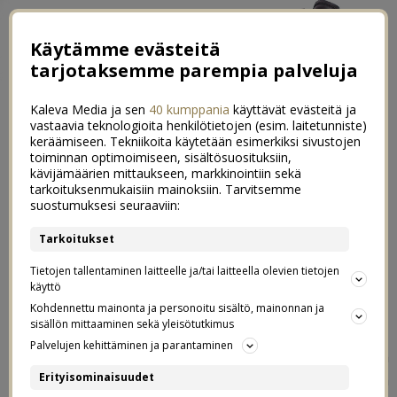
Käytämme evästeitä
tarjotaksemme parempia palveluja
Kaleva Media ja sen
40 kumppania
käyttävät evästeitä ja
vastaavia teknologioita henkilötietojen (esim. laitetunniste)
keräämiseen. Tekniikoita käytetään esimerkiksi sivustojen
toiminnan optimoimiseen, sisältösuosituksiin,
←
Mitä kotitöitä voi antaa lapsille tehtäväksi
kävijämäärien mittaukseen, markkinointiin sekä
tarkoituksenmukaisiin mainoksiin. Tarvitsemme
Terveelliset granolapatukat arjen välipaloiksi
→
suostumuksesi seuraaviin:
Teen parhaani silloin kun ei ole
Tarkoitukset
18
vaihtoehtoja
Tietojen tallentaminen laitteelle ja/tai laitteella olevien tietojen
käyttö
Kohdennettu mainonta ja personoitu sisältö, mainonnan ja
24.08.2019
sisällön mittaaminen sekä yleisötutkimus
Palvelujen kehittäminen ja parantaminen
Luin mielenkiintoisen artikkelin 6/2019 Trendistä, joka
Erityisominaisuudet
käsitteli varasuunnitelmia ja vaihtoehtoja. Artikkelissa