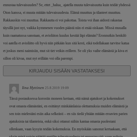
ennustaa tulevaisuuden? Se, ettet _halua_ ajatella muuta tulevaisuutta kuin teidät yhdessä
Oton kanssa, ei muuta mitään tulevaisuudesta. Elämä muuttuu ja tilanteet muuttuu.
Rakkauskin voi muuttua. Rakkautta ei voi pakottaa. Toista voi ihan aidosti rakastaa
täysillä just nyt, vaikka kymmenen vuoden päästä niin ei enää oiskaan. Missä muualla
kuin raamatussa sanotaan, et avioliiton kuulus kestää läpi elämän? Eronnutkin henkilö
voi aatella et avioliitto oli hyvä niin pitkään kun sitä kesti, eikä todellakaan tarvitse katua
et joskus meni naimisiin, mut sit tiet veikin erilleen. Se oli yks vaihe elämästä ja kiva et
sillon oli kivaa, mut nyt erillään voi olla parempi.
KIRJAUDU SISÄÄN VASTATAKSESI
Iina Hyttinen
25.8.2019 19:09
Tässä postauksessa korostin moneen kertaan, että nämä ajatukset ja kokemukset
ovat omasta elämästäni, en esittänyt minkäänlaisia olettamuksia muiden elämästä ja
sen toin mielestäni esiin aika selkeästi – en siis tiedä yhtään mitään eroavien parien
ajatuksista tai tilanteista, enkä siksi ottanut niihin kantaa omasta puolestani
ollenkaan, vaan kysyin teidän kokemuksia. En myöskään sanonut kertaakaan, että
yksin minä voisin päättää meidän tulevaisuudesta tai ennustaa sitä, vaan puhuin