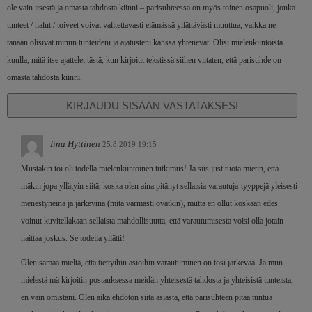
ole vain itsestä ja omasta tahdosta kiinni – parisuhteessa on myös toinen osapuoli, jonka
tunteet / halut / toiveet voivat valitettavasti elämässä yllättävästi muuttua, vaikka ne
tänään olisivat minun tunteideni ja ajatusteni kanssa yhtenevät. Olisi mielenkiintoista
kuulla, mitä itse ajattelet tästä, kun kirjoitit tekstissä siihen viitaten, että parisuhde on
omasta tahdosta kiinni.
KIRJAUDU SISÄÄN VASTATAKSESI
Iina Hyttinen
25.8.2019 19:15
Mustakin toi oli todella mielenkiintoinen tutkimus! Ja siis just tuota mietin, että
mäkin jopa yllätyin siitä, koska olen aina pitänyt sellaisia varautuja-tyyppejä yleisesti
menestyneinä ja järkevinä (mitä varmasti ovatkin), mutta en ollut koskaan edes
voinut kuvitellakaan sellaista mahdollisuutta, että varautumisesta voisi olla jotain
haittaa joskus. Se todella yllätti!
Olen samaa mieltä, että tiettyihin asioihin varautuminen on tosi järkevää. Ja mun
mielestä mä kirjoitin postauksessa meidän yhteisestä tahdosta ja yhteisistä tunteista,
en vain omistani. Olen aika ehdoton siitä asiasta, että parisuhteen pitää tuntua