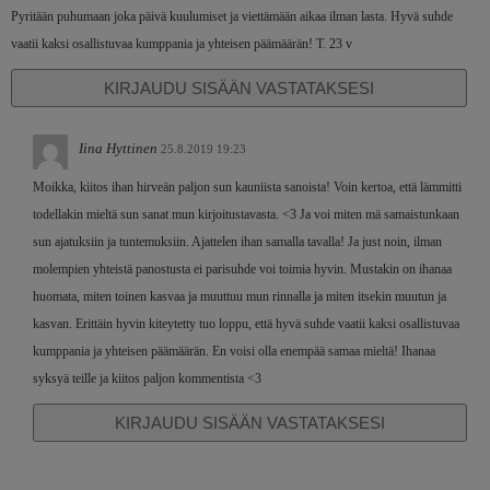
Pyritään puhumaan joka päivä kuulumiset ja viettämään aikaa ilman lasta. Hyvä suhde
vaatii kaksi osallistuvaa kumppania ja yhteisen päämäärän! T. 23 v
KIRJAUDU SISÄÄN VASTATAKSESI
Iina Hyttinen
25.8.2019 19:23
Moikka, kiitos ihan hirveän paljon sun kauniista sanoista! Voin kertoa, että lämmitti
todellakin mieltä sun sanat mun kirjoitustavasta. <3 Ja voi miten mä samaistunkaan
sun ajatuksiin ja tuntemuksiin. Ajattelen ihan samalla tavalla! Ja just noin, ilman
molempien yhteistä panostusta ei parisuhde voi toimia hyvin. Mustakin on ihanaa
huomata, miten toinen kasvaa ja muuttuu mun rinnalla ja miten itsekin muutun ja
kasvan. Erittäin hyvin kiteytetty tuo loppu, että hyvä suhde vaatii kaksi osallistuvaa
kumppania ja yhteisen päämäärän. En voisi olla enempää samaa mieltä! Ihanaa
syksyä teille ja kiitos paljon kommentista <3
KIRJAUDU SISÄÄN VASTATAKSESI