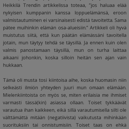
Heikkilä Trendin artikkelissa toteaa, ”jos haluaa elää
nykyisen kumppanin kanssa loppuelämänsä, eroon
valmistautuminen ei varsinaisesti edistä tavoitetta. Sama
pätee muihinkin elämän osa-alueisiin.” Artikkeli oli hyvä
muistutus siitä, että kun päätän elämässäni tavoitella
jotain, mun täytyy tehdä se täysillä. Ja ennen kuin olen
valmis panostamaan täysillä, mun on turha laittaa
aikaani johonkin, koska silloin heitän sen ajan vain
hukkaan.
Tämä oli musta tosi kiintoisa aihe, koska huomasin niin
selkeästi ilmiön yhteyden juuri mun omaan elämään.
Mielenkiintoista on myös se, miten erilaisia me ihmiset
varmasti tässä(kin) asiassa ollaan. Toiset tykkäävät
varautua ihan kaikkeen, eikä sillä varautumisella silti ole
välttämättä mitään (negatiivista) vaikutusta mihinkään
suorituksiin tai onnistumisiin. Toiset taas on ehkä