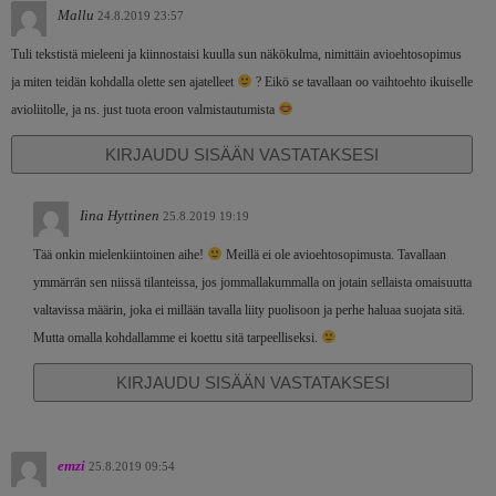
Mallu
24.8.2019 23:57
Tuli tekstistä mieleeni ja kiinnostaisi kuulla sun näkökulma, nimittäin avioehtosopimus
ja miten teidän kohdalla olette sen ajatelleet
? Eikö se tavallaan oo vaihtoehto ikuiselle
avioliitolle, ja ns. just tuota eroon valmistautumista
KIRJAUDU SISÄÄN VASTATAKSESI
Iina Hyttinen
25.8.2019 19:19
Tää onkin mielenkiintoinen aihe!
Meillä ei ole avioehtosopimusta. Tavallaan
ymmärrän sen niissä tilanteissa, jos jommallakummalla on jotain sellaista omaisuutta
valtavissa määrin, joka ei millään tavalla liity puolisoon ja perhe haluaa suojata sitä.
Mutta omalla kohdallamme ei koettu sitä tarpeelliseksi.
KIRJAUDU SISÄÄN VASTATAKSESI
emzi
25.8.2019 09:54