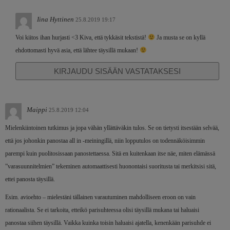
Iina Hyttinen
25.8.2019 19:17
Voi kiitos ihan hurjasti <3 Kiva, että tykkäsit tekstistä!
Ja musta se on kyllä
ehdottomasti hyvä asia, että lähtee täysillä mukaan!
KIRJAUDU SISÄÄN VASTATAKSESI
Maippi
25.8.2019 12:04
Mielenkiintoinen tutkimus ja jopa vähän yllättäväkin tulos. Se on tietysti itsestään selvää,
että jos johonkin panostaa all in -meiningillä, niin lopputulos on todennäköisimmin
parempi kuin puolitosissaan panostettaessa. Sitä en kuitenkaan itse näe, miten elämässä
”varasuunnitelmien” tekeminen automaattisesti huonontaisi suoritusta tai merkitsisi sitä,
ettei panosta täysillä.
Esim. avioehto – mielestäni tällainen varautuminen mahdolliseen eroon on vain
rationaalista. Se ei tarkoita, etteikö parisuhteessa olisi täysillä mukana tai haluaisi
panostaa siihen täysillä. Vaikka kuinka toisin haluaisi ajatella, kenenkään parisuhde ei