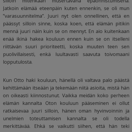
silloin mitenkään musertavana epäonnistumisena.
Jatkoin elämää eteenpäin kuten ennenkin, se oli mun
”varasuunnitelma”. Juuri nyt olen onnellinen, että en
päässyt silloin sinne, koska koen, että elämän pitikin
mennä juuri näin kuin se on mennyt. En aio kuitenkaan
enää ikinä hakea kouluun ennen kuin se on itselleni
riittävän suuri prioriteetti, koska muuten teen sen
puolivillaisesti, enkä luultavasti saavuta toivomaani
lopputulosta.
Kun Otto haki kouluun, hänellä oli valtava palo päästä
kehittämään itseään ja tekemään niitä asioita, mistä hän
on oikeasti kiinnostunut. Vaikka meidän koko perheen
elämän kannalta Oton kouluun pääseminen ei ollut
ratkaisevaa juuri silloin, hänen oman hyvinvoinnin ja
unelmien toteuttamisen kannalta se oli todella
merkittävää. Ehkä se vaikutti siihen, että hän teki