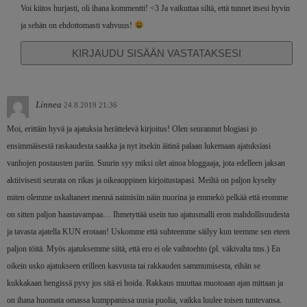
Voi kiitos hurjasti, oli ihana kommentti! <3 Ja vaikuttaa siltä, että tunnet itsesi hyvin
ja sehän on ehdottomasti vahvuus!
KIRJAUDU SISÄÄN VASTATAKSESI
Linnea
24.8.2019 21:36
Moi, erittäin hyvä ja ajatuksia herättelevä kirjoitus! Olen seurannut blogiasi jo
ensimmäisestä raskaudesta saakka ja nyt itsekin äitinä palaan lukemaan ajatuksiasi
vanhojen postausten pariin. Suurin syy miksi olet ainoa bloggaaja, jota edelleen jaksan
aktiivisesti seurata on rikas ja oikeaoppinen kirjoitustapasi. Meiltä on paljon kyselty
miten olemme uskaltaneet mennä naimisiin näin nuorina ja emmekö pelkää että eromme
on sitten paljon haastavampaa… Ihmetyttää usein tuo ajatusmalli eron mahdollisuudesta
ja tavasta ajatella KUN erotaan! Uskomme että suhteemme säilyy kun teemme sen eteen
paljon töitä. Myös ajatuksemme siitä, että ero ei ole vaihtoehto (pl. väkivalta tms.) En
oikein usko ajatukseen erilleen kasvusta tai rakkauden sammumisesta, eihän se
kukkakaan hengissä pysy jos sitä ei hoida. Rakkaus muuttaa muotoaan ajan mittaan ja
on ihana huomata omassa kumppanissa uusia puolia, vaikka luulee toisen tuntevansa.