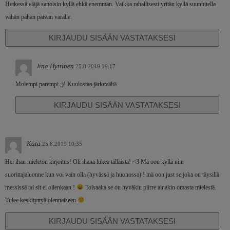
Hetkessä eläjä sanoisin kyllä ehkä enemmän. Vaikka rahallisesti yritän kyllä suunnitella
vähän pahan päivän varalle.
KIRJAUDU SISÄÄN VASTATAKSESI
Iina Hyttinen
25.8.2019 19:17
Molempi parempi ;)! Kuulostaa järkevältä.
KIRJAUDU SISÄÄN VASTATAKSESI
Kata
25.8.2019 10:35
Hei ihan mieletön kirjoitus! Oli ihana lukea tälläistä! <3 Mä oon kyllä niin
suorittajaluonne kun voi vain olla (hyvässä ja huonossa) ! mä oon just se joka on täysillä
messissä tai sit ei ollenkaan !
Toisaalta se on hyväkin piirre ainakin omasta mielestä.
Tulee keskityttyä olennaiseen
KIRJAUDU SISÄÄN VASTATAKSESI