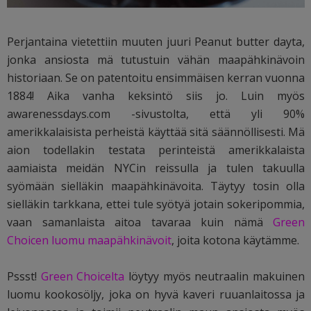
Perjantaina vietettiin muuten juuri Peanut butter dayta,
jonka ansiosta mä tutustuin vähän maapähkinävoin
historiaan. Se on patentoitu ensimmäisen kerran vuonna
1884! Aika vanha keksintö siis jo. Luin myös
awarenessdays.com -sivustolta, että yli 90%
amerikkalaisista perheistä käyttää sitä säännöllisesti. Mä
aion todellakin testata perinteistä amerikkalaista
aamiaista meidän NYCin reissulla ja tulen takuulla
syömään sielläkin maapähkinävoita. Täytyy tosin olla
sielläkin tarkkana, ettei tule syötyä jotain sokeripommia,
vaan samanlaista aitoa tavaraa kuin nämä
Green
Choicen luomu maapähkinävoit
, joita kotona käytämme.
Pssst!
Green Choicelta
löytyy myös neutraalin makuinen
luomu kookosöljy, joka on hyvä kaveri ruuanlaitossa ja