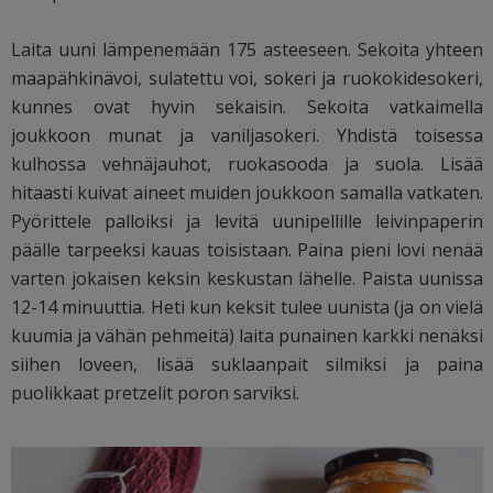
Laita uuni lämpenemään 175 asteeseen. Sekoita yhteen
maapähkinävoi, sulatettu voi, sokeri ja ruokokidesokeri,
kunnes ovat hyvin sekaisin. Sekoita vatkaimella
joukkoon munat ja vaniljasokeri. Yhdistä toisessa
kulhossa vehnäjauhot, ruokasooda ja suola. Lisää
hitaasti kuivat aineet muiden joukkoon samalla vatkaten.
Pyörittele palloiksi ja levitä uunipellille leivinpaperin
päälle tarpeeksi kauas toisistaan. Paina pieni lovi nenää
varten jokaisen keksin keskustan lähelle. Paista uunissa
12-14 minuuttia. Heti kun keksit tulee uunista (ja on vielä
kuumia ja vähän pehmeitä) laita punainen karkki nenäksi
siihen loveen, lisää suklaanpait silmiksi ja paina
puolikkaat pretzelit poron sarviksi.