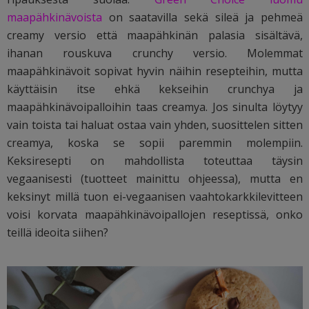
maapähkinävoista
on saatavilla sekä sileä ja pehmeä
creamy versio että maapähkinän palasia sisältävä,
ihanan rouskuva crunchy versio. Molemmat
maapähkinävoit sopivat hyvin näihin resepteihin, mutta
käyttäisin itse ehkä kekseihin crunchya ja
maapähkinävoipalloihin taas creamya. Jos sinulta löytyy
vain toista tai haluat ostaa vain yhden, suosittelen sitten
creamya, koska se sopii paremmin molempiin.
Keksiresepti on mahdollista toteuttaa täysin
vegaanisesti (tuotteet mainittu ohjeessa), mutta en
keksinyt millä tuon ei-vegaanisen vaahtokarkkilevitteen
voisi korvata maapähkinävoipallojen reseptissä, onko
teillä ideoita siihen?