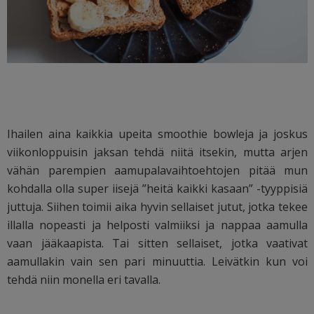
Ihailen aina kaikkia upeita smoothie bowleja ja joskus
viikonloppuisin jaksan tehdä niitä itsekin, mutta arjen
vähän parempien aamupalavaihtoehtojen pitää mun
kohdalla olla super iisejä ”heitä kaikki kasaan” -tyyppisiä
juttuja. Siihen toimii aika hyvin sellaiset jutut, jotka tekee
illalla nopeasti ja helposti valmiiksi ja nappaa aamulla
vaan jääkaapista. Tai sitten sellaiset, jotka vaativat
aamullakin vain sen pari minuuttia. Leivätkin kun voi
tehdä niin monella eri tavalla.