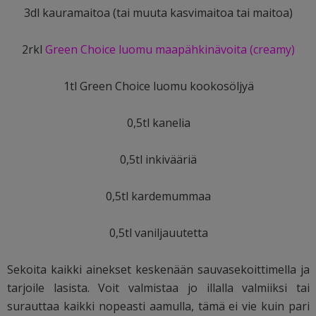
3dl kauramaitoa (tai muuta kasvimaitoa tai maitoa)
2rkl
Green Choice luomu maapähkinävoita (creamy)
1tl Green Choice luomu kookosöljyä
0,5tl kanelia
0,5tl inkivääriä
0,5tl kardemummaa
0,5tl vaniljauutetta
Sekoita kaikki ainekset keskenään sauvasekoittimella ja
tarjoile lasista. Voit valmistaa jo illalla valmiiksi tai
surauttaa kaikki nopeasti aamulla, tämä ei vie kuin pari