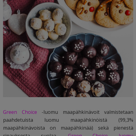
Green Choice
-luomu maapähkinävoit valmistetaan
paahdetuista luomu maapähkinöistä (99,3%
maapähkinävoista on maapähkinää) sekä pienestä
ripauksesta suolaa.
Green Choice luomu