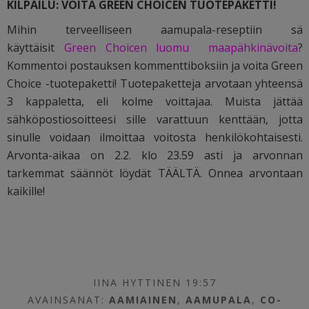
KILPAILU: VOITA GREEN CHOICEN TUOTEPAKETTI!
Mihin terveelliseen aamupala-reseptiin sä
käyttäisit
Green Choicen
luomu maapähkinävoita
?
Kommentoi postauksen kommenttiboksiin ja voita Green
Choice -tuotepaketti! Tuotepaketteja arvotaan yhteensä
3 kappaletta, eli kolme voittajaa. Muista jättää
sähköpostiosoitteesi sille varattuun kenttään, jotta
sinulle voidaan ilmoittaa voitosta henkilökohtaisesti.
Arvonta-aikaa on 2.2. klo 23.59 asti ja arvonnan
tarkemmat säännöt löydät
TÄÄLTÄ
. Onnea arvontaan
kaikille!
IINA HYTTINEN 19:57
AVAINSANAT:
AAMIAINEN
,
AAMUPALA
,
CO-