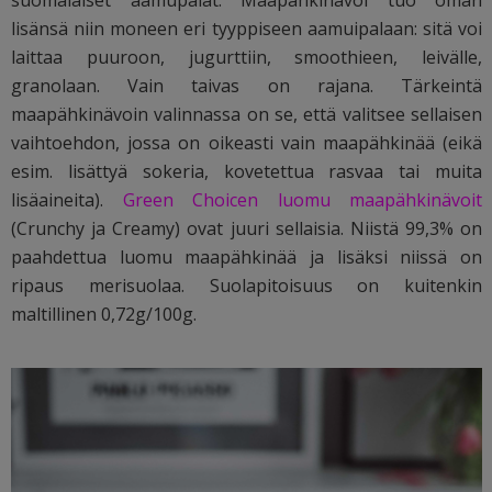
suomalaiset aamupalat. Maapähkinävoi tuo oman
lisänsä niin moneen eri tyyppiseen aamuipalaan: sitä voi
laittaa puuroon, jugurttiin, smoothieen, leivälle,
granolaan. Vain taivas on rajana. Tärkeintä
maapähkinävoin valinnassa on se, että valitsee sellaisen
vaihtoehdon, jossa on oikeasti vain maapähkinää (eikä
esim. lisättyä sokeria, kovetettua rasvaa tai muita
lisäaineita).
Green Choicen luomu maapähkinävoit
(Crunchy ja Creamy) ovat juuri sellaisia. Niistä 99,3% on
paahdettua luomu maapähkinää ja lisäksi niissä on
ripaus merisuolaa. Suolapitoisuus on kuitenkin
maltillinen 0,72g/100g.