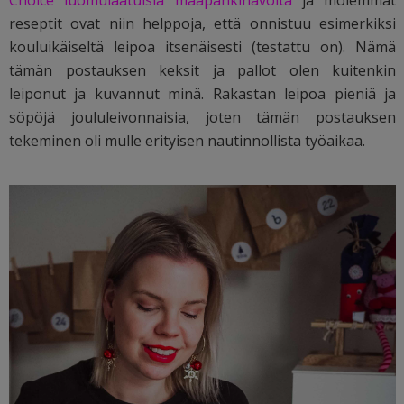
Choice luomulaatuisia maapähkinävoita
ja molemmat
reseptit ovat niin helppoja, että onnistuu esimerkiksi
kouluikäiseltä leipoa itsenäisesti (testattu on). Nämä
tämän postauksen keksit ja pallot olen kuitenkin
leiponut ja kuvannut minä. Rakastan leipoa pieniä ja
söpöjä joululeivonnaisia, joten tämän postauksen
tekeminen oli mulle erityisen nautinnollista työaikaa.