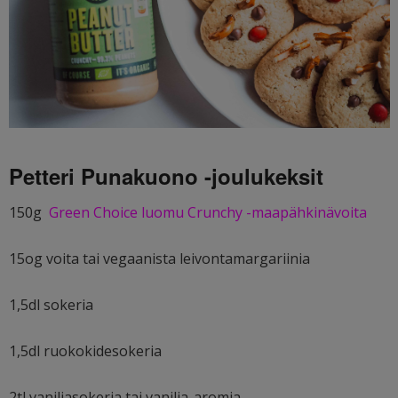
Petteri Punakuono -joulukeksit
150g
Green Choice luomu Crunchy -maapähkinävoita
15og voita tai vegaanista leivontamargariinia
1,5dl sokeria
1,5dl ruokokidesokeria
2tl vaniljasokeria tai vanilja-aromia