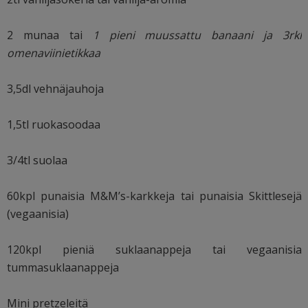
2 munaa tai
1 pieni muussattu banaani ja 3rkl
omenaviinietikkaa
3,5dl vehnäjauhoja
1,5tl ruokasoodaa
3/4tl suolaa
60kpl punaisia M&M’s-karkkeja tai punaisia Skittlesejä
(vegaanisia)
120kpl pieniä suklaanappeja tai vegaanisia
tummasuklaanappeja
Mini pretzeleitä