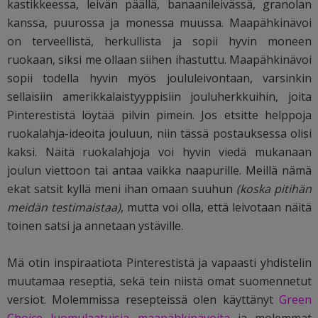
kastikkeessa, leivän päällä, banaanileivässä, granolan
kanssa, puurossa ja monessa muussa. Maapähkinävoi
on terveellistä, herkullista ja sopii hyvin moneen
ruokaan, siksi me ollaan siihen ihastuttu. Maapähkinävoi
sopii todella hyvin myös joululeivontaan, varsinkin
sellaisiin amerikkalaistyyppisiin jouluherkkuihin, joita
Pinterestistä löytää pilvin pimein. Jos etsitte helppoja
ruokalahja-ideoita jouluun, niin tässä postauksessa olisi
kaksi. Näitä ruokalahjoja voi hyvin viedä mukanaan
joulun viettoon tai antaa vaikka naapurille. Meillä nämä
ekat satsit kyllä meni ihan omaan suuhun
(koska pitihän
meidän testimaistaa)
, mutta voi olla, että leivotaan näitä
toinen satsi ja annetaan ystäville.
Mä otin inspiraatiota Pinterestistä ja vapaasti yhdistelin
muutamaa reseptiä, sekä tein niistä omat suomennetut
versiot. Molemmissa resepteissä olen käyttänyt
Green