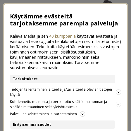
Käytämme evästeitä
tarjotaksemme parempia palveluja
Kaleva Media ja sen
40 kumppania
käyttävät evästeitä ja
vastaavia teknologioita henkilötietojen (esim. laitetunniste)
keräämiseen. Tekniikoita käytetään esimerkiksi sivustojen
toiminnan optimoimiseen, sisältösuosituksiin,
kävijämäärien mittaukseen, markkinointiin sekä
3x Terveelliset & helpot aamupalat
tarkoituksenmukaisiin mainoksiin. Tarvitsemme
87
suostumuksesi seuraaviin:
arkeen
Tarkoitukset
26.01.2020
Tietojen tallentaminen laitteelle ja/tai laitteella olevien tietojen
käyttö
Postaus on tehty kaupallisessa
Kohdennettu mainonta ja personoitu sisältö, mainonnan ja
Green Choicen
yhteistyössä
&
sisällön mittaaminen sekä yleisötutkimus
Palvelujen kehittäminen ja parantaminen
Indieplacen kanssa.
Erityisominaisuudet