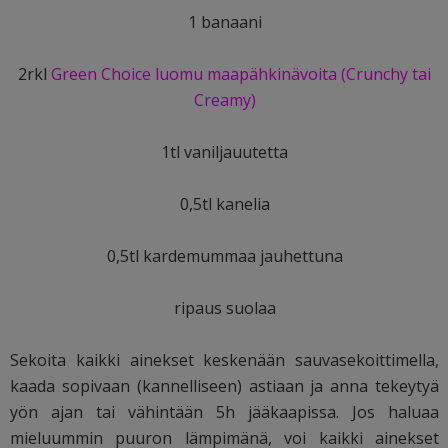
1 banaani
2rkl
Green Choice luomu maapähkinävoita (Crunchy tai
Creamy)
1tl vaniljauutetta
0,5tl kanelia
0,5tl kardemummaa jauhettuna
ripaus suolaa
Sekoita kaikki ainekset keskenään sauvasekoittimella,
kaada sopivaan (kannelliseen) astiaan ja anna tekeytyä
yön ajan tai vähintään 5h jääkaapissa. Jos haluaa
mieluummin puuron lämpimänä, voi kaikki ainekset