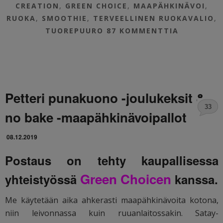
CREATION
,
GREEN CHOICE
,
MAAPÄHKINÄVOI
,
RUOKA
,
SMOOTHIE
,
TERVEELLINEN RUOKAVALIO
,
TUOREPUURO
87 KOMMENTTIA
Petteri punakuono -joulukeksit &
33
no bake -maapähkinävoipallot
08.12.2019
Postaus on tehty kaupallisessa
Green Choicen
yhteistyössä
kanssa.
Me käytetään aika ahkerasti maapähkinävoita kotona,
niin leivonnassa kuin ruuanlaitossakin. Satay-