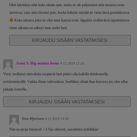
Olen käyttänyt niitä koko tämän ajan, mutta en ole paljastanut niitä instassa esim
storeissa, vaan aina riisunut pois, koska halusin näyttää ne vasta tässä postauksessa
Kuka tahansa joka on ollut mun kanssa esim. läppärin sisältävässä tapaamisessa
viime aikoina on nähnyt mun uudet lasit.
KIRJAUDU SISÄÄN VASTATAKSESI
Jenni S. Big mamas home
4.12.2019 12:10
Vitsit, tuollaiset sinivalolta suojaavat lasit pitäisi olla kaikilla tietokoneella
työskentelevillä. Vaikka ilman vahvuuksia. Itselläkin silmät ihan kierossa jos olen ollut
pitkään koneella.
KIRJAUDU SISÄÄN VASTATAKSESI
Iina Hyttinen
4.12.2019 14:59
Nää on aivan loistavat! <3 Siis oikeesti, suosittelen todellakin!