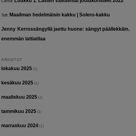
Luukku 1. Lasten valitsemat joulukoristeet 2022
Carola
:
Maailman hedelmäisin kakku | Solero-kakku
Tytti
:
Jenny
Kerrossängyllä jaettu huone: sängyt päällekkäin,
:
enemmän lattiatilaa
ARKISTOT
lokakuu 2025
(1)
kesäkuu 2025
(1)
maaliskuu 2025
(1)
tammikuu 2025
(1)
marraskuu 2024
(1)