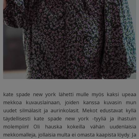
kate spade new york lähetti mulle myös kaksi upeaa
mekkoa kuvauslainaan, joiden kanssa kuvasin mun
uudet silmälasit ja aurinkolasit. Mekot edustavat kyllä
täydellisesti kate spade new york -tyyliä ja ihastuin
molempiin! Oli hauska kokeilla vähän uudenlaisia
mekkomalleja, jollaisia multa ei omasta kaapista löydy. Ja