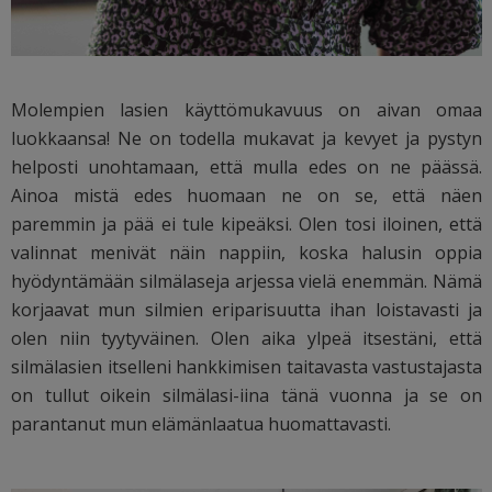
Molempien lasien käyttömukavuus on aivan omaa
luokkaansa! Ne on todella mukavat ja kevyet ja pystyn
helposti unohtamaan, että mulla edes on ne päässä.
Ainoa mistä edes huomaan ne on se, että näen
paremmin ja pää ei tule kipeäksi. Olen tosi iloinen, että
valinnat menivät näin nappiin, koska halusin oppia
hyödyntämään silmälaseja arjessa vielä enemmän. Nämä
korjaavat mun silmien eriparisuutta ihan loistavasti ja
olen niin tyytyväinen. Olen aika ylpeä itsestäni, että
silmälasien itselleni hankkimisen taitavasta vastustajasta
on tullut oikein silmälasi-iina tänä vuonna ja se on
parantanut mun elämänlaatua huomattavasti.