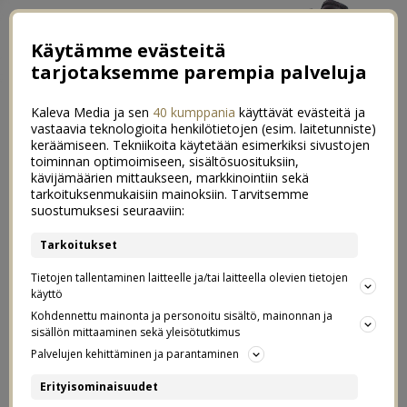
Käytämme evästeitä
tarjotaksemme parempia palveluja
Kaleva Media ja sen
40 kumppania
käyttävät evästeitä ja
vastaavia teknologioita henkilötietojen (esim. laitetunniste)
keräämiseen. Tekniikoita käytetään esimerkiksi sivustojen
toiminnan optimoimiseen, sisältösuosituksiin,
←
Luukku 3: Joululahjafilosofia kokonaan uusiksi
kävijämäärien mittaukseen, markkinointiin sekä
tarkoituksenmukaisiin mainoksiin. Tarvitsemme
Luukku 4: Ihanat joululahjaideat koululaiselle x20
→
suostumuksesi seuraaviin:
Silmälasit osana mun tyyliä
Tarkoitukset
8
Tietojen tallentaminen laitteelle ja/tai laitteella olevien tietojen
03.12.2019
käyttö
Kohdennettu mainonta ja personoitu sisältö, mainonnan ja
Postaus on tehty kaupallisessa
sisällön mittaaminen sekä yleisötutkimus
Silmäaseman
yhteistyössä
ja
Palvelujen kehittäminen ja parantaminen
Erityisominaisuudet
Indieplacen kanssa.