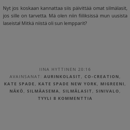
Nyt jos koskaan kannattaa siis päivittää omat silmälasit,
jos sille on tarvetta. Mä olen niin fiiliksissä mun uusista
laseista! Mitkä niistä oli sun lempparit?
IINA HYTTINEN 20:16
AVAINSANAT:
AURINKOLASIT
,
CO-CREATION
,
KATE SPADE
,
KATE SPADE NEW YORK
,
MIGREENI
,
NÄKÖ
,
SILMÄASEMA
,
SILMÄLASIT
,
SINIVALO
,
TYYLI
8 KOMMENTTIA