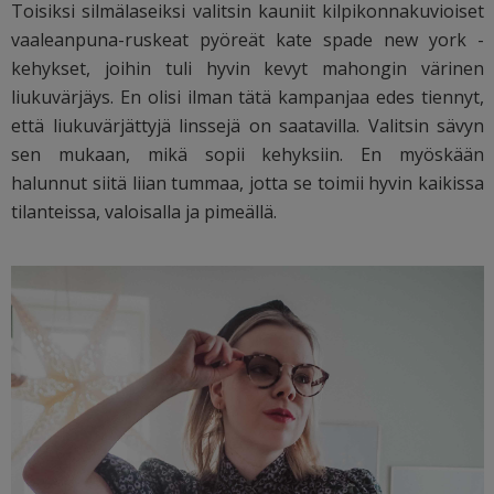
Toisiksi silmälaseiksi valitsin kauniit kilpikonnakuvioiset
vaaleanpuna-ruskeat pyöreät kate spade new york -
kehykset, joihin tuli hyvin kevyt mahongin värinen
liukuvärjäys. En olisi ilman tätä kampanjaa edes tiennyt,
että liukuvärjättyjä linssejä on saatavilla. Valitsin sävyn
sen mukaan, mikä sopii kehyksiin. En myöskään
halunnut siitä liian tummaa, jotta se toimii hyvin kaikissa
tilanteissa, valoisalla ja pimeällä.