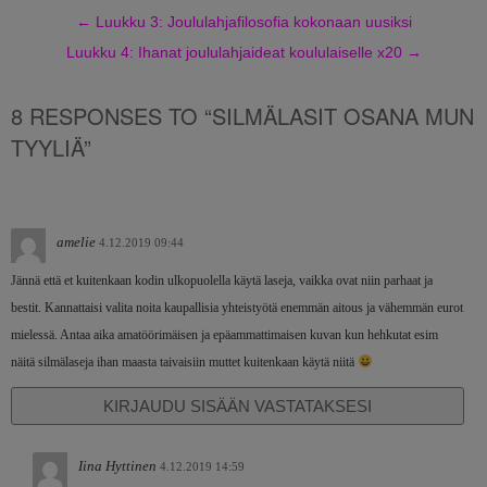
←
Luukku 3: Joululahjafilosofia kokonaan uusiksi
Luukku 4: Ihanat joululahjaideat koululaiselle x20
→
8 RESPONSES TO “SILMÄLASIT OSANA MUN
TYYLIÄ”
amelie
4.12.2019 09:44
Jännä että et kuitenkaan kodin ulkopuolella käytä laseja, vaikka ovat niin parhaat ja
bestit. Kannattaisi valita noita kaupallisia yhteistyötä enemmän aitous ja vähemmän eurot
mielessä. Antaa aika amatöörimäisen ja epäammattimaisen kuvan kun hehkutat esim
näitä silmälaseja ihan maasta taivaisiin muttet kuitenkaan käytä niitä
KIRJAUDU SISÄÄN VASTATAKSESI
Iina Hyttinen
4.12.2019 14:59