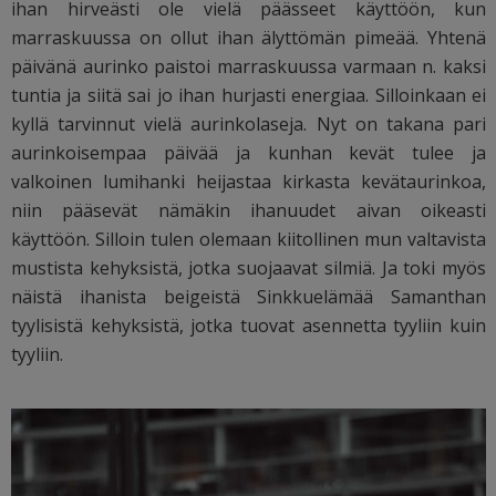
ihan hirveästi ole vielä päässeet käyttöön, kun
marraskuussa on ollut ihan älyttömän pimeää. Yhtenä
päivänä aurinko paistoi marraskuussa varmaan n. kaksi
tuntia ja siitä sai jo ihan hurjasti energiaa. Silloinkaan ei
kyllä tarvinnut vielä aurinkolaseja. Nyt on takana pari
aurinkoisempaa päivää ja kunhan kevät tulee ja
valkoinen lumihanki heijastaa kirkasta kevätaurinkoa,
niin pääsevät nämäkin ihanuudet aivan oikeasti
käyttöön. Silloin tulen olemaan kiitollinen mun valtavista
mustista kehyksistä, jotka suojaavat silmiä. Ja toki myös
näistä ihanista beigeistä Sinkkuelämää Samanthan
tyylisistä kehyksistä, jotka tuovat asennetta tyyliin kuin
tyyliin.