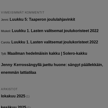
VIIMEISIMMÄT KOMMENTIT
Luukku 5: Taaperon joululahjavinkit
Jenni
:
Luukku 1. Lasten valitsemat joulukoristeet 2022
Miukeli
:
Luukku 1. Lasten valitsemat joulukoristeet 2022
Carola
:
Maailman hedelmäisin kakku | Solero-kakku
Tytti
:
Jenny
Kerrossängyllä jaettu huone: sängyt päällekkäin,
:
enemmän lattiatilaa
ARKISTOT
lokakuu 2025
(1)
kesäkuu 2025
(1)