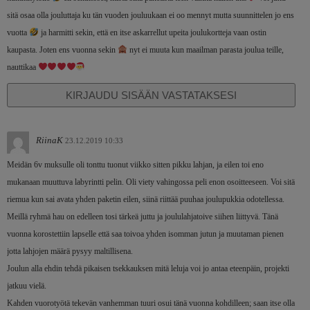
sitä osaa olla jouluttaja ku tän vuoden jouluukaan ei oo mennyt mutta suunnittelen jo ens
vuotta
ja harmitti sekin, että en itse askarrellut upeita joulukortteja vaan ostin
kaupasta. Joten ens vuonna sekin
nyt ei muuta kun maailman parasta joulua teille,
nauttikaa
KIRJAUDU SISÄÄN VASTATAKSESI
RiinaK
23.12.2019 10:33
Meidän 6v muksulle oli tonttu tuonut viikko sitten pikku lahjan, ja eilen toi eno
mukanaan muuttuva labyrintti pelin. Oli viety vahingossa peli enon osoitteeseen. Voi sitä
riemua kun sai avata yhden paketin eilen, siinä riittää puuhaa joulupukkia odotellessa.
Meillä ryhmä hau on edelleen tosi tärkeä juttu ja joululahjatoive siihen liittyvä. Tänä
vuonna korostettiin lapselle että saa toivoa yhden isomman jutun ja muutaman pienen
jotta lahjojen määrä pysyy maltillisena.
Joulun alla ehdin tehdä pikaisen tsekkauksen mitä leluja voi jo antaa eteenpäin, projekti
jatkuu vielä.
Kahden vuorotyötä tekevän vanhemman tuuri osui tänä vuonna kohdilleen; saan itse olla