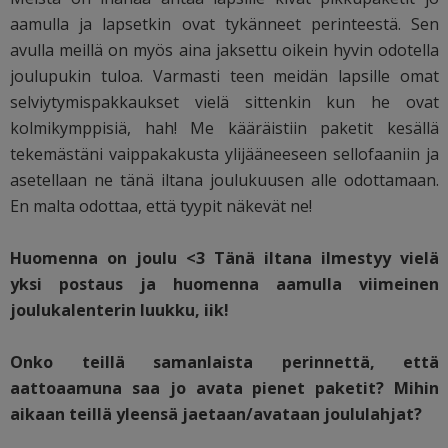
aamulla ja lapsetkin ovat tykänneet perinteestä. Sen
avulla meillä on myös aina jaksettu oikein hyvin odotella
joulupukin tuloa. Varmasti teen meidän lapsille omat
selviytymispakkaukset vielä sittenkin kun he ovat
kolmikymppisiä, hah! Me kääräistiin paketit kesällä
tekemästäni vaippakakusta ylijääneeseen sellofaaniin ja
asetellaan ne tänä iltana joulukuusen alle odottamaan.
En malta odottaa, että tyypit näkevät ne!
Huomenna on joulu <3 Tänä iltana ilmestyy vielä
yksi postaus ja huomenna aamulla viimeinen
joulukalenterin luukku, iik!
Onko teillä samanlaista perinnettä, että
aattoaamuna saa jo avata pienet paketit? Mihin
aikaan teillä yleensä jaetaan/avataan joululahjat?