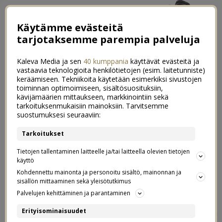
Käytämme evästeitä
tarjotaksemme parempia palveluja
Kaleva Media ja sen
40 kumppania
käyttävät evästeitä ja
vastaavia teknologioita henkilötietojen (esim. laitetunniste)
keräämiseen. Tekniikoita käytetään esimerkiksi sivustojen
toiminnan optimoimiseen, sisältösuosituksiin,
←
Meidän joulupöytä 2019
kävijämäärien mittaukseen, markkinointiin sekä
tarkoituksenmukaisiin mainoksiin. Tarvitsemme
Kohta meillä on joulu
→
suostumuksesi seuraaviin:
Luukku 23. Aattoaamun
Tarkoitukset
8
selviytymispakkaukset
Tietojen tallentaminen laitteelle ja/tai laitteella olevien tietojen
käyttö
Kohdennettu mainonta ja personoitu sisältö, mainonnan ja
23.12.2019
sisällön mittaaminen sekä yleisötutkimus
Palvelujen kehittäminen ja parantaminen
Tämä klassikko on ollut meillä käytössä jo vuosikaudet.
Erityisominaisuudet
”aattoaamun selviytymispaketit”,
eli pienet paketit, jotka