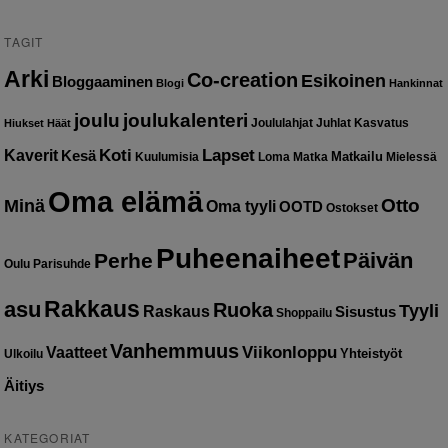
TAGIT
Arki
Co-creation
Esikoinen
Bloggaaminen
Blogi
Hankinnat
joulu
joulukalenteri
Joululahjat
Juhlat
Kasvatus
Hiukset
Häät
Kaverit
Koti
Lapset
Kesä
Matkailu
Kuulumisia
Loma
Matka
Mielessä
Oma elämä
Otto
Minä
Oma tyyli
OOTD
Ostokset
Puheenaiheet
Päivän
Perhe
Oulu
Parisuhde
Rakkaus
asu
Ruoka
Tyyli
Raskaus
Sisustus
Shoppailu
Vanhemmuus
Vaatteet
Viikonloppu
Yhteistyöt
Ulkoilu
Äitiys
KATEGORIAT