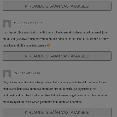
KIRJAUDU SISÄÄN VASTATAKSESI
Mia
23.12.2019 17:32
Kun lapset olivat pieniä niin meillä tonttu toi aattoaamuksi pienet paketit.Yleensä joku
pikku lelu, jaksoivat sitten paremmin pukkia odotella. Pukki kävi n.18-19 niin oli sitten
ilta aikaa touhuilla pakettien kanssa
KIRJAUDU SISÄÄN VASTATAKSESI
Rk
23.12.2019 20:16
Hei, tätä kommenttia ei tarvitse julkaista, halusin vain ystävällisenä kirjoitusvinkkinä
mainita että kannattaa kiinnittää huomiota että sulkumerkkejä käytettäessä se
jälkimmäinenkin tulee kirjoitettua! Itselläni tätä samaa ongelmaa että se toinen unohtuu
mutta nykyään muistan vähän paremmin kun kiinnitän huomiota
KIRJAUDU SISÄÄN VASTATAKSESI