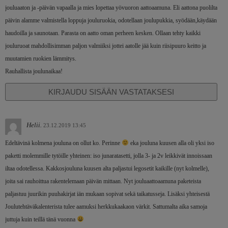
jouluaaton ja -päivän vapaalla ja mies lopettaa yövuoron aattoaamuna. Eli aattona puolilta
päivin alamme valmistella loppuja jouluruokia, odotellaan joulupukkia, syödään,käydään
haudoilla ja saunotaan. Parasta on aatto oman perheen kesken. Ollaan tehty kaikki
jouluruoat mahdollisimman paljon valmiiksi jottei aatolle jää kuin riisipuuro keitto ja
muutamien ruokien lämmitys.
Rauhallista joulunaikaa!
KIRJAUDU SISÄÄN VASTATAKSESI
Helii.
23.12.2019 13:45
Edeltävinä kolmena jouluna on ollut ko. Perinne
eka jouluna kuusen alla oli yksi iso
paketti molemmille tytöille yhteinen: iso junaratasetti, jolla 3- ja 2v leikkivät innoissaan
iltaa odotellessa. Kakkosjouluna kuusen alta paljastui legosetit kaikille (nyt kolmelle),
joita sai rauhoittua rakentelemaan päivän mittaan. Nyt jouluaattoaamuna paketeista
paljastuu juurikin puuhakirjat iän mukaan sopivat sekä taikatusseja. Lisäksi yhteisestä
Joulutehtäväkalenterista tulee aamuksi herkkukaakaon värkit. Sattumalta aika samoja
juttuja kuin teillä tänä vuonna