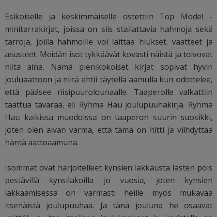
Esikoiselle ja keskimmäiselle ostettiin Top Model -
minitarrakirjat, joissa on siis stailattavia hahmoja sekä
tarroja, joilla hahmoille voi laittaa hiukset, vaatteet ja
asusteet. Meidän isot tykkäävät kovasti näistä ja toivovat
niitä aina. Nämä pienikokoiset kirjat sopivat hyvin
jouluaattoon ja niitä ehtii täytellä aamulla kun odottelee,
että pääsee riisipuurolounaalle. Taaperolle valkattiin
taattua tavaraa, eli Ryhmä Hau joulupuuhakirja. Ryhmä
Hau kaikissa muodoissa on taaperon suurin suosikki,
joten olen aivan varma, että tämä on hitti ja viihdyttää
häntä aattoaamuna.
Isommat ovat harjoitelleet kynsien lakkausta lasten pois
pestävillä kynsilakoilla jo vuosia, joten kynsien
lakkaamisessa on varmasti heille myös mukavaa
itsenäistä joulupuuhaa. Ja tänä jouluna he osaavat