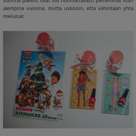
vuonna paketit ovat siis huomattavasti pienemmät kuin
aiempina vuosina, mutta uskoisin, että vähintään yhtä
mieluisat.