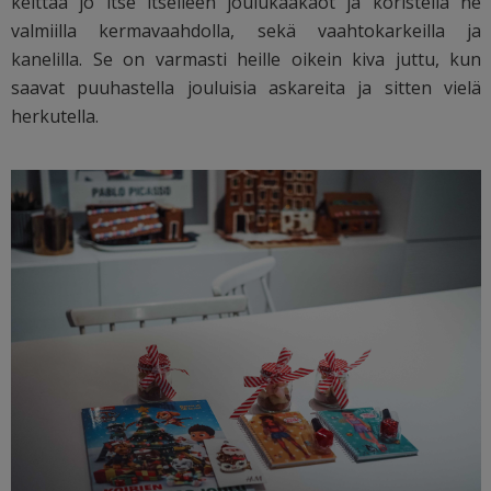
keittää jo itse itselleen joulukaakaot ja koristella ne
valmiilla kermavaahdolla, sekä vaahtokarkeilla ja
kanelilla. Se on varmasti heille oikein kiva juttu, kun
saavat puuhastella jouluisia askareita ja sitten vielä
herkutella.