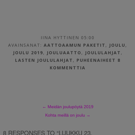
IINA HYTTINEN 05:00
AVAINSANAT:
AATTOAAMUN PAKETIT
,
JOULU
,
JOULU 2019
,
JOULUAATTO
,
JOULULAHJAT
,
LASTEN JOULULAHJAT
,
PUHEENAIHEET
8
KOMMENTTIA
←
Meidän joulupöytä 2019
Kohta meillä on joulu
→
8 RESPONSES TO “LUUKKU 23.