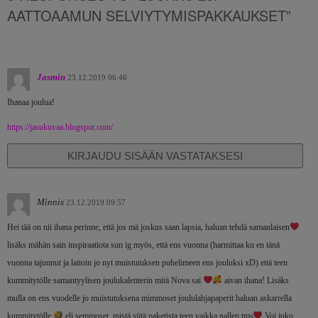
AATTOAAMUN SELVIYTYMISPAKKAUKSET”
Jasmin
23.12.2019 06:46
Ihanaa joulua!
https://jasukuvaa.blogspot.com/
KIRJAUDU SISÄÄN VASTATAKSESI
Minnis
23.12.2019 09:57
Hei tää on nii ihana perinne, että jos mä joskus saan lapsia, haluan tehdä samanlaisen
lisäks mähän sain inspiraatiota sun ig myös, että ens vuonna (harmittaa ku en tänä
vuonna tajunnut ja laitoin jo nyt muistutuksen puhelimeen ens jouluksi xD) että teen
kummitytölle samantyylisen joulukalenterin mitä Nova sai
aivan ihana! Lisäks
mulla on ens vuodelle jo muistutuksena mimmoset joululahjapaperit haluan askarrella
kummitytölle
eli semmoset, mistä siitä paketista teen vaikka nallen tms
Voi juku