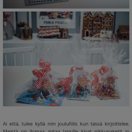
Ai että, tulee kyllä niin joulufiilis kun tässä kirjoittelee.
Meistä on ihanaa antaa lapsille kivat pikkupaketit jo