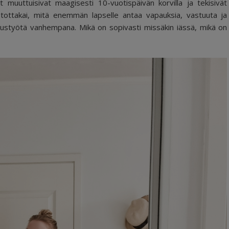
uuttuisivat maagisesti 10-vuotispäivän korvilla ja tekisivät
ottakai, mitä enemmän lapselle antaa vapauksia, vastuuta ja
tustyötä vanhempana. Mikä on sopivasti missäkin iässä, mikä on