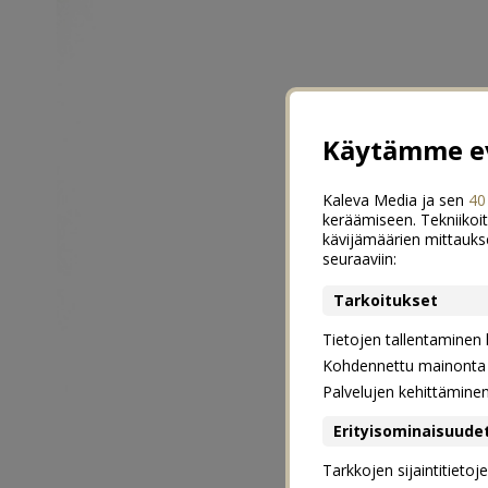
Käytämme ev
Kaleva Media ja sen
40
keräämiseen. Tekniikoit
kävijämäärien mittauks
seuraaviin:
Tarkoitukset
Tietojen tallentaminen la
Kohdennettu mainonta j
Palvelujen kehittämine
Erityisominaisuude
Tarkkojen sijaintitieto