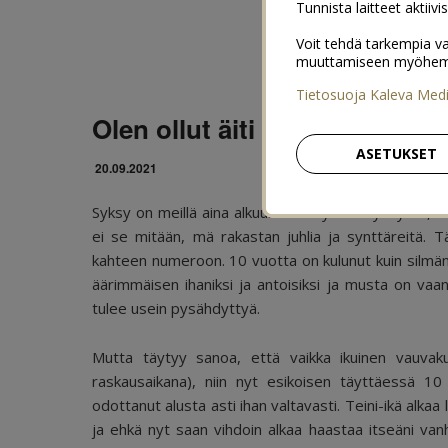
Tunnista laitteet aktiivi
Voit tehdä tarkempia va
muuttamiseen myöhemmin
Tietosuoja Kaleva Med
Olen ollut äiti jo 10 vuotta
ASETUKSET
20.09.2021
Syksy on meillä aina alkuun tätä synttäritykitystä, 
ei se mitään, mä rakastan juhlia ja synttäreitä. T
kahteen numeroon. 10 vuotta on kulunut kuin silmä
äärimmäisen ihaniksi ja antoisiksi ja musta on vaan 
tulee usein pysähdyttyä.
Mutta täytyy sanoa, että vaikka ikuinen vauvaku
raskausaikana), niin nyt esikoisen täyttäessä 
odottanut alusta asti ihan valtavasti. Teini-ikä alka
ja ehkä nyt saan vihdoin alkaa haastaa itseäni van