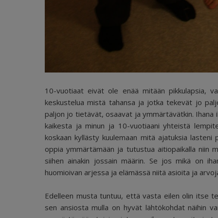
10-vuotiaat eivät ole enää mitään pikkulapsia, vaan
keskustelua mistä tahansa ja jotka tekevät jo paljon
paljon jo tietävät, osaavat ja ymmärtävätkin. Ihana ik
kaikesta ja minun ja 10-vuotiaani yhteistä lempi
koskaan kyllästy kuulemaan mitä ajatuksia lasteni
oppia ymmärtämään ja tutustua aitiopaikalla niin 
siihen ainakin jossain määrin. Se jos mikä on ih
huomioivan arjessa ja elämässä niitä asioita ja arvoja
Edelleen musta tuntuu, että vasta eilen olin itse tein
sen ansiosta mulla on hyvät lähtökohdat näihin 