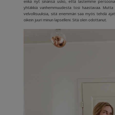
enkä nyt sinänsä usko, että lastemme persoonat m
yhtäkkiä vanhemmuudesta tosi haastavaa. Mutta t
velvollisuuksia, sitä enemmän saa myös tehdä aja
oikein juuri minun lapselleni. Sitä olen odottanut.