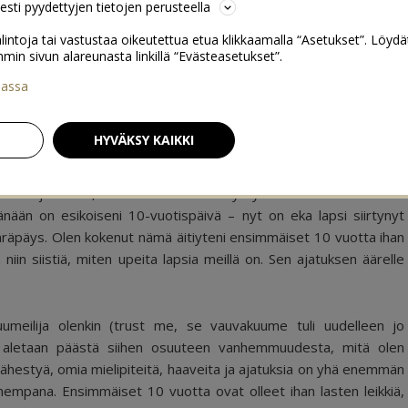
sesti pyydettyjen tietojen perusteella
lintoja tai vastustaa oikeutettua etua klikkaamalla “Asetukset”. Löydä
 sivun alareunasta linkillä “Evästeasetukset”.
iassa
0
HYVÄKSY KAIKKI
etenkin jatkossa, kun nuorinkin sattui syntymään elokuussa. Mutta
änään on esikoiseni 10-vuotispäivä – nyt on eka lapsi siirtynyt
nräpäys. Olen kokenut nämä äitiyteni ensimmäiset 10 vuotta ihan
niin siistiä, miten upeita lapsia meillä on. Sen ajatuksen äärelle
umeilija olenkin (trust me, se vauvakuume tuli uudelleen jo
10 aletaan päästä siihen osuuteen vanhemmuudesta, mitä olen
a lähestyä, omia mielipiteitä, haaveita ja ajatuksia on yhä enemmän
hempana. Ensimmäiset 10 vuotta ovat olleet ihan lasten leikkiä,