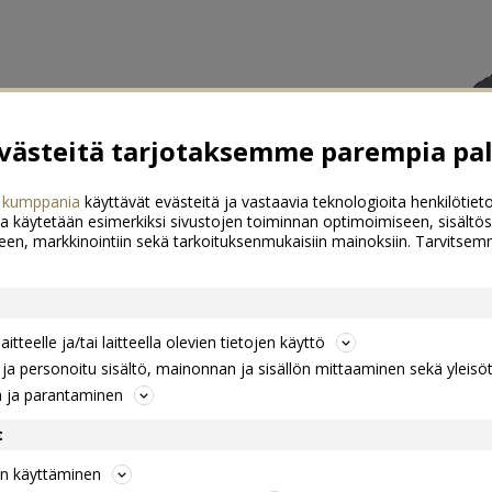
ästeitä tarjotaksemme parempia pal
 kumppania
käyttävät evästeitä ja vastaavia teknologioita henkilötieto
a käytetään esimerkiksi sivustojen toiminnan optimoimiseen, sisältös
een, markkinointiin sekä tarkoituksenmukaisiin mainoksiin. Tarvits
itteelle ja/tai laitteella olevien tietojen käyttö
a personoitu sisältö, mainonnan ja sisällön mittaaminen sekä yleisö
n ja parantaminen
t
jen käyttäminen