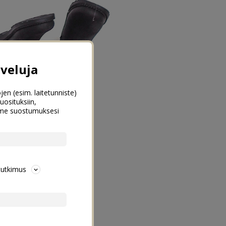
veluja
jen (esim. laitetunniste)
uosituksiin,
emme suostumuksesi
tutkimus