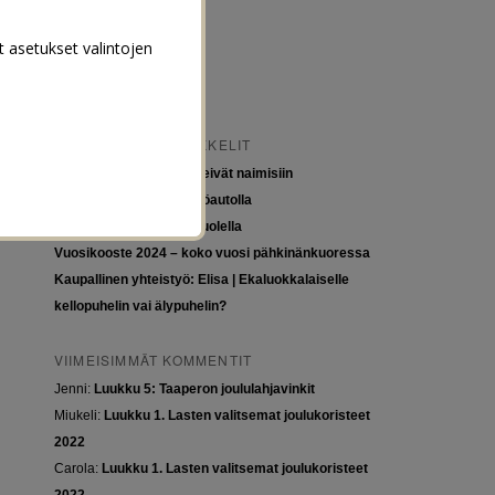
t asetukset valintojen
VIIMEISIMMÄT ARTIKKELIT
Tytöt kuuluvat kouluun, eivät naimisiin
Euroopan roadtrip sähköautolla
Tyttöjen ja tasa-arvon puolella
Vuosikooste 2024 – koko vuosi pähkinänkuoressa
Kaupallinen yhteistyö: Elisa | Ekaluokkalaiselle
kellopuhelin vai älypuhelin?
VIIMEISIMMÄT KOMMENTIT
Jenni
:
Luukku 5: Taaperon joululahjavinkit
Miukeli
:
Luukku 1. Lasten valitsemat joulukoristeet
2022
Carola
:
Luukku 1. Lasten valitsemat joulukoristeet