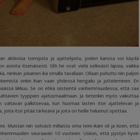
 aktiivisia toimijoita ja ajattelijoita, joiden kanssa voi käydä
 asioita itsenäisesti. Silti he ovat vielä selkeästi lapsia, vaikka
ä, niinkuin jokainen ikä omalla tavallaan. Ollaan puhuttu niin paljon
tekemistä onkin ihan vaan yhdessä hengailu ja jutteleminen. En
 päässä liikkuu. Se on ehkä siisteintä vanhemmuudessa, että saa
mahtavien tyyppien ajatusmaailmaan. Ja tietenkin myös vaikuttaa
an valtavan palkitsevaa, kun huomaa lasten itse ajattelevan ja
, joita itse pitää tärkeänä ja joita on heille halunnut opettaa.
i. Muistan niin selvästi millaista oma teini-ikäni oli ja koen, että
vanhemmuuden seuraaviin 10 vuoteen. Uskon, että pystyn hyvin