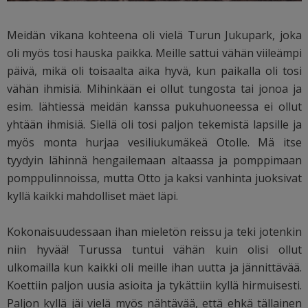
Meidän vikana kohteena oli vielä Turun Jukupark, joka
oli myös tosi hauska paikka. Meille sattui vähän viileämpi
päivä, mikä oli toisaalta aika hyvä, kun paikalla oli tosi
vähän ihmisiä. Mihinkään ei ollut tungosta tai jonoa ja
esim. lähtiessä meidän kanssa pukuhuoneessa ei ollut
yhtään ihmisiä. Siellä oli tosi paljon tekemistä lapsille ja
myös monta hurjaa vesiliukumäkeä Otolle. Mä itse
tyydyin lähinnä hengailemaan altaassa ja pomppimaan
pomppulinnoissa, mutta Otto ja kaksi vanhinta juoksivat
kyllä kaikki mahdolliset mäet läpi.
Kokonaisuudessaan ihan mieletön reissu ja teki jotenkin
niin hyvää! Turussa tuntui vähän kuin olisi ollut
ulkomailla kun kaikki oli meille ihan uutta ja jännittävää.
Koettiin paljon uusia asioita ja tykättiin kyllä hirmuisesti.
Paljon kyllä jäi vielä myös nähtävää, että ehkä tällainen