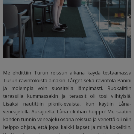
Me ehdittiin Turun reissun aikana käydä testaamassa
Turun ravintoloista ainakin Tårget sekä ravintola Panini
ja molempia voin suositella lämpimästi. Ruokailtiin
terassilla kummassakin ja terassit oli tosi viihtyisiä.
Lisäksi nautittiin piknik-eväistä, kun käytiin Låna-
veneajelulla Aurajoella. Låna oli ihan huippu! Me saatiin
kahden tunnin veneajelu osana reissua ja venettä oli niin
helppo ohjata, että jopa kaikki lapset ja minä kokeiltiin.