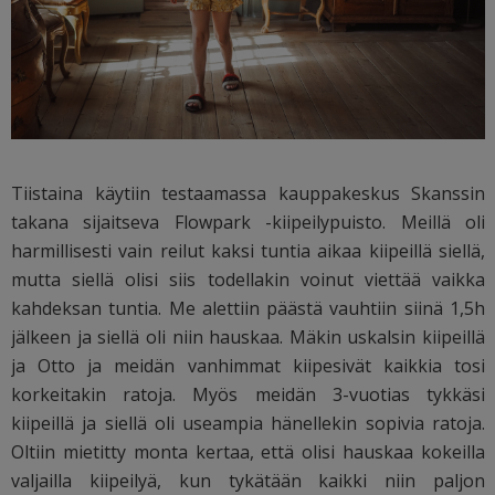
Tiistaina käytiin testaamassa kauppakeskus Skanssin
takana sijaitseva Flowpark -kiipeilypuisto. Meillä oli
harmillisesti vain reilut kaksi tuntia aikaa kiipeillä siellä,
mutta siellä olisi siis todellakin voinut viettää vaikka
kahdeksan tuntia. Me alettiin päästä vauhtiin siinä 1,5h
jälkeen ja siellä oli niin hauskaa. Mäkin uskalsin kiipeillä
ja Otto ja meidän vanhimmat kiipesivät kaikkia tosi
korkeitakin ratoja. Myös meidän 3-vuotias tykkäsi
kiipeillä ja siellä oli useampia hänellekin sopivia ratoja.
Oltiin mietitty monta kertaa, että olisi hauskaa kokeilla
valjailla kiipeilyä, kun tykätään kaikki niin paljon