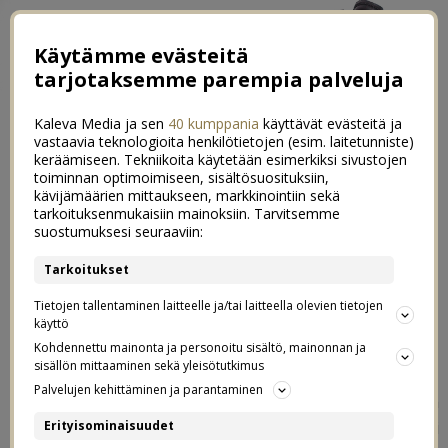
Käytämme evästeitä
tarjotaksemme parempia palveluja
Kaleva Media ja sen
40 kumppania
käyttävät evästeitä ja
vastaavia teknologioita henkilötietojen (esim. laitetunniste)
keräämiseen. Tekniikoita käytetään esimerkiksi sivustojen
toiminnan optimoimiseen, sisältösuosituksiin,
kävijämäärien mittaukseen, markkinointiin sekä
Terveisiä Turusta
tarkoituksenmukaisiin mainoksiin. Tarvitsemme
3
suostumuksesi seuraaviin:
06.08.2020
Tarkoitukset
*Reissu oli osa kaupallista Instagram-yhteistyötä
Tietojen tallentaminen laitteelle ja/tai laitteella olevien tietojen
100 syytä matkustaa Suomessa -sivuston kanssa ja
käyttö
saatiin majoitukset, nähtävyydet ja elämykset
Kohdennettu mainonta ja personoitu sisältö, mainonnan ja
ilmaiseksi osana sitä.
sisällön mittaaminen sekä yleisötutkimus
Palvelujen kehittäminen ja parantaminen
Meillä on ollut aivan huikea alkuviikko ja ollaan nähty ja
koettu niin paljon koko perhe! Yövyttiin Turussa kaksi
Erityisominaisuudet