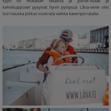
Kyyti oli mukavan tasaista ja piknik-eväät ja
kahvikupposet pysyivät hyvin pystyssä. Låna-vene olisi
tosi hauska joskus vuokrata vaikka kaveriporukalla.