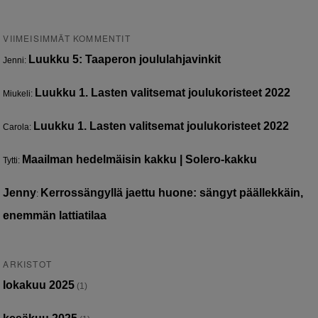
VIIMEISIMMÄT KOMMENTIT
Luukku 5: Taaperon joululahjavinkit
Jenni
:
Luukku 1. Lasten valitsemat joulukoristeet 2022
Miukeli
:
Luukku 1. Lasten valitsemat joulukoristeet 2022
Carola
:
Maailman hedelmäisin kakku | Solero-kakku
Tytti
:
Jenny
Kerrossängyllä jaettu huone: sängyt päällekkäin,
:
enemmän lattiatilaa
ARKISTOT
lokakuu 2025
(1)