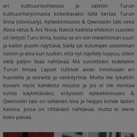
eri kulttuurikohteissa ja valittiin Turun
kulttuuritarjonnasta kokeiltavaksi tällä kertaa Turun
linna (obviously), Apteekkimuseo & Qwenselin talo sekä
Aboa vetus & Ars Nova. Näistä kaikista ehdoton suosikki
oli tietysti Turu linna, koska se on niin mielettömän suuri
ja kaikin puolin näyttävä. Siellä sai kulumaan useamman
tunnin ja aina kun luultiin, että nyt näyttely loppuu, olikin
vielä paljon lisää nähtävää. Mä suosittelen todellakin
Turun linnaa. Lapset tutkivat aivan innoissaan eri
huoneita ja esineitä ja vankityrmiä. Mutta me tykättiin
kovasti myös kahdesta muusta ja jos ei ole montaa
tuntia käytettäväksi, erityisesti Apteekkimuseo &
Qwenselin talo on sellainen kiva ja helppo kohde lasten
kanssa, jossa on riittävästi nähtävää, mutta ei mene
koko päivää.