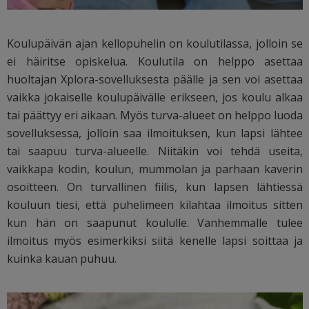
Koulupäivän ajan kellopuhelin on koulutilassa, jolloin se
ei häiritse opiskelua. Koulutila on helppo asettaa
huoltajan Xplora-sovelluksesta päälle ja sen voi asettaa
vaikka jokaiselle koulupäivälle erikseen, jos koulu alkaa
tai päättyy eri aikaan. Myös turva-alueet on helppo luoda
sovelluksessa, jolloin saa ilmoituksen, kun lapsi lähtee
tai saapuu turva-alueelle. Niitäkin voi tehdä useita,
vaikkapa kodin, koulun, mummolan ja parhaan kaverin
osoitteen. On turvallinen fiilis, kun lapsen lähtiessä
kouluun tiesi, että puhelimeen kilahtaa ilmoitus sitten
kun hän on saapunut koululle. Vanhemmalle tulee
ilmoitus myös esimerkiksi siitä kenelle lapsi soittaa ja
kuinka kauan puhuu.