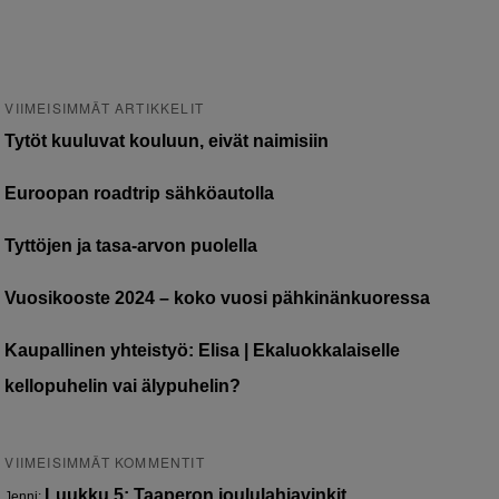
VIIMEISIMMÄT ARTIKKELIT
Tytöt kuuluvat kouluun, eivät naimisiin
Euroopan roadtrip sähköautolla
Tyttöjen ja tasa-arvon puolella
Vuosikooste 2024 – koko vuosi pähkinänkuoressa
Kaupallinen yhteistyö: Elisa | Ekaluokkalaiselle
kellopuhelin vai älypuhelin?
VIIMEISIMMÄT KOMMENTIT
Luukku 5: Taaperon joululahjavinkit
Jenni
: