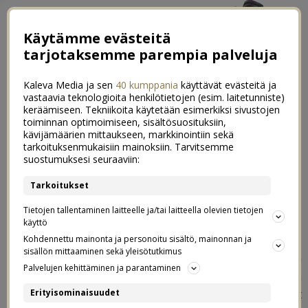
Käytämme evästeitä
tarjotaksemme parempia palveluja
Kaleva Media ja sen
40 kumppania
käyttävät evästeitä ja
vastaavia teknologioita henkilötietojen (esim. laitetunniste)
keräämiseen. Tekniikoita käytetään esimerkiksi sivustojen
toiminnan optimoimiseen, sisältösuosituksiin,
kävijämäärien mittaukseen, markkinointiin sekä
Kaupallinen yhteistyö: Elisa |
tarkoituksenmukaisiin mainoksiin. Tarvitsemme
0
suostumuksesi seuraaviin:
Ekaluokkalaiselle kellopuhelin vai
Tarkoitukset
älypuhelin?
Tietojen tallentaminen laitteelle ja/tai laitteella olevien tietojen
käyttö
11.11.2024
Kohdennettu mainonta ja personoitu sisältö, mainonnan ja
sisällön mittaaminen sekä yleisötutkimus
Meidän ekaluokkalainen sai toukokuussa
Palvelujen kehittäminen ja parantaminen
kellopuhelimen, jotta kerkesi harjoitella sen käyttöä
rauhassa pari kuukautta ennen ekaluokan alkua. Nyt
Erityisominaisuudet