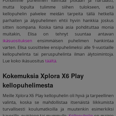
Pohdimme puhelimen valintaa pitkään ja hartaasti,
mutta lopulta tulimme siihen tulokseen, että
kellopuhelin palvelee meidän tarpeita tällä hetkellä
parhaiten ja älypuhelimen ehtii hyvin hankkia joskus
sitten isompana. Koska tämä asia pohdituttaa monia
muitakin, Elisa on tehnyt suuntaa antavan
ikäsuosituksen
ensimmäisen puhelimen hankintaa
varten. Elisa suosittelee ensipuhelimeksi alle 9-vuotiaille
kellopuhelinta tai peruspuhelinta ilman älytoimintoja.
Lue koko ikäsuositus
täältä
.
Kokemuksia Xplora X6 Play
kellopuhelimesta
Meille Xplora X6 Play kellopuhelin oli hyvä ja tarpeellinen
valinta, koska se mahdollistaa itsenäistä liikkumista
turvallisesti koulumatkoilla ja muutenkin esimerkiksi
kaverille, puistoon tai mummulle.
Kellopuhelin
on mainio