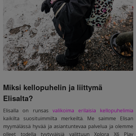
Miksi kellopuhelin ja liittymä
Elisalta?
Elisalla on runsas
valikoima erilaisia kellopuhelimia
kaikilta suosituimmilta merkeiltä. Me saimme Elisan
myymälässä hyvää ja asiantuntevaa palvelua ja olemme
olleet todella tyytyväisiä valittuun Xplora X6 Play