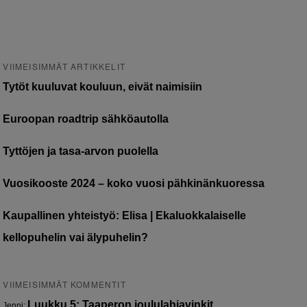
VIIMEISIMMÄT ARTIKKELIT
Tytöt kuuluvat kouluun, eivät naimisiin
Euroopan roadtrip sähköautolla
Tyttöjen ja tasa-arvon puolella
Vuosikooste 2024 – koko vuosi pähkinänkuoressa
Kaupallinen yhteistyö: Elisa | Ekaluokkalaiselle
kellopuhelin vai älypuhelin?
VIIMEISIMMÄT KOMMENTIT
Luukku 5: Taaperon joululahjavinkit
Jenni
: