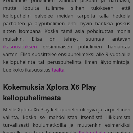
Pohdimme puhelimen valintaa pitkään ja hartaasti,
mutta lopulta tulimme siihen tulokseen, että
kellopuhelin palvelee meidän tarpeita tällä hetkellä
parhaiten ja älypuhelimen ehtii hyvin hankkia joskus
sitten isompana. Koska tämä asia pohdituttaa monia
muitakin, Elisa on tehnyt suuntaa antavan
ikäsuosituksen
ensimmäisen puhelimen hankintaa
varten. Elisa suosittelee ensipuhelimeksi alle 9-vuotiaille
kellopuhelinta tai peruspuhelinta ilman älytoimintoja.
Lue koko ikäsuositus
täältä
.
Kokemuksia Xplora X6 Play
kellopuhelimesta
Meille Xplora X6 Play kellopuhelin oli hyvä ja tarpeellinen
valinta, koska se mahdollistaa itsenäistä liikkumista
turvallisesti koulumatkoilla ja muutenkin esimerkiksi
kaverille, puistoon tai mummulle.
Kellopuhelin
on mainio