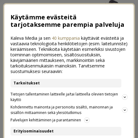
Käytämme evästeitä
tarjotaksemme parempia palveluja
Kaleva Media ja sen
40 kumppania
käyttävät evästeitä ja
vastaavia teknologioita henkilötietojen (esim. laitetunniste)
keräämiseen. Tekniikoita käytetään esimerkiksi sivustojen
toiminnan optimoimiseen, sisältösuosituksiin,
kävijämäärien mittaukseen, markkinointiin sekä
Kaupallinen yhteistyö: Elisa |
tarkoituksenmukaisiin mainoksiin. Tarvitsemme
0
suostumuksesi seuraaviin:
Ekaluokkalaiselle kellopuhelin vai
Tarkoitukset
älypuhelin?
Tietojen tallentaminen laitteelle ja/tai laitteella olevien tietojen
käyttö
11.11.2024
Kohdennettu mainonta ja personoitu sisältö, mainonnan ja
sisällön mittaaminen sekä yleisötutkimus
Meidän ekaluokkalainen sai toukokuussa
Palvelujen kehittäminen ja parantaminen
kellopuhelimen, jotta kerkesi harjoitella sen käyttöä
rauhassa pari kuukautta ennen ekaluokan alkua. Nyt
Erityisominaisuudet