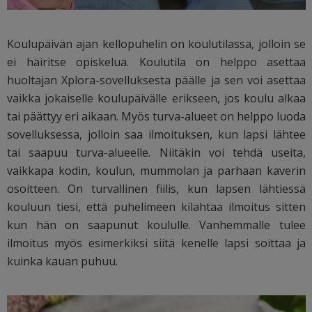
Koulupäivän ajan kellopuhelin on koulutilassa, jolloin se
ei häiritse opiskelua. Koulutila on helppo asettaa
huoltajan Xplora-sovelluksesta päälle ja sen voi asettaa
vaikka jokaiselle koulupäivälle erikseen, jos koulu alkaa
tai päättyy eri aikaan. Myös turva-alueet on helppo luoda
sovelluksessa, jolloin saa ilmoituksen, kun lapsi lähtee
tai saapuu turva-alueelle. Niitäkin voi tehdä useita,
vaikkapa kodin, koulun, mummolan ja parhaan kaverin
osoitteen. On turvallinen fiilis, kun lapsen lähtiessä
kouluun tiesi, että puhelimeen kilahtaa ilmoitus sitten
kun hän on saapunut koululle. Vanhemmalle tulee
ilmoitus myös esimerkiksi siitä kenelle lapsi soittaa ja
kuinka kauan puhuu.