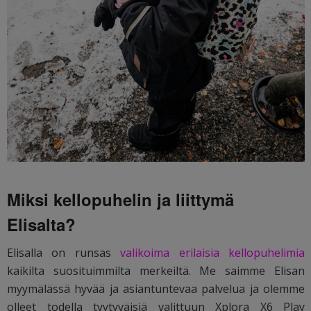
Miksi kellopuhelin ja liittymä
Elisalta?
Elisalla on runsas
valikoima erilaisia kellopuhelimia
kaikilta suosituimmilta merkeiltä. Me saimme Elisan
myymälässä hyvää ja asiantuntevaa palvelua ja olemme
olleet todella tyytyväisiä valittuun Xplora X6 Play