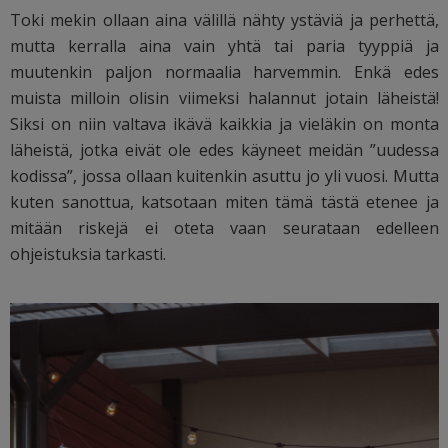
Toki mekin ollaan aina välillä nähty ystäviä ja perhettä,
mutta kerralla aina vain yhtä tai paria tyyppiä ja
muutenkin paljon normaalia harvemmin. Enkä edes
muista milloin olisin viimeksi halannut jotain läheistä!
Siksi on niin valtava ikävä kaikkia ja vieläkin on monta
läheistä, jotka eivät ole edes käyneet meidän ”uudessa
kodissa”, jossa ollaan kuitenkin asuttu jo yli vuosi. Mutta
kuten sanottua, katsotaan miten tämä tästä etenee ja
mitään riskejä ei oteta vaan seurataan edelleen
ohjeistuksia tarkasti.