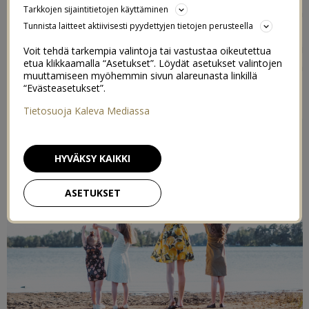
Tarkkojen sijaintitietojen käyttäminen
paljon parempi ja päästäisiin kenties juhlimaan vaikka
Tunnista laitteet aktiivisesti pyydettyjen tietojen perusteella
mun ja Oton yhteiset kolmekymppiset meidän pihalla,
kun Otolta jäi viime kesänä pitämättä ja musta olisi
Voit tehdä tarkempia valintoja tai vastustaa oikeutettua
etua klikkaamalla “Asetukset”. Löydät asetukset valintojen
mahtavaa ehkä pitää omat vielä ennen kuin vauva
muuttamiseen myöhemmin sivun alareunasta linkillä
syntyy. Mutta katsotaan miten tämä tästä etenee.
“Evästeasetukset”.
Tietosuoja Kaleva Mediassa
HYVÄKSY KAIKKI
ASETUKSET