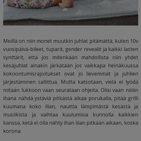
Meillä on niin monet muutkin juhlat pitämättä, kuten 10v
vuosipäivä-bileet, tuparit, gender revealit ja kaikki lasten
synttärit, että jos mitenkään mahdollista niin yhdet
kesäjuhlat ainakin järkätään jos vaikkapa heinäkuussa
kokoontumisrajoitukset ovat jo lievemmät ja juhlien
järjestäminen sallittua. Mutta katsotaan, vielä ei lyödä
mitään lukkoon vaan seurataan ohjeita. Olisi vaan niiiiin
ihana nähdä ystäviä pitkästä aikaa porukalla, pitää grilli
kuumana koko illan, nauttia lämpimästä kesästä ja
musiikista ja vaihtaa kuulumisia kunnolla kaikkien
kanssa, ketä ei olla nähty ihan liian pitkään aikaan, koska
korona.