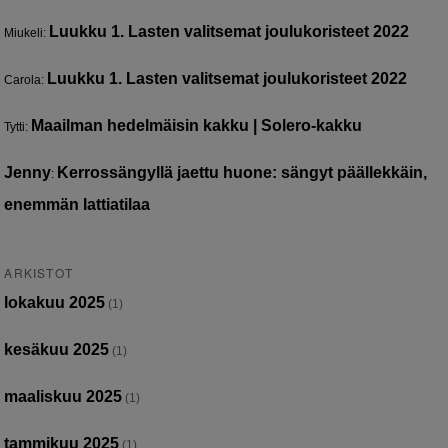
Luukku 1. Lasten valitsemat joulukoristeet 2022
Miukeli
:
Luukku 1. Lasten valitsemat joulukoristeet 2022
Carola
:
Maailman hedelmäisin kakku | Solero-kakku
Tytti
:
Jenny
Kerrossängyllä jaettu huone: sängyt päällekkäin,
:
enemmän lattiatilaa
ARKISTOT
lokakuu 2025
(1)
kesäkuu 2025
(1)
maaliskuu 2025
(1)
tammikuu 2025
(1)