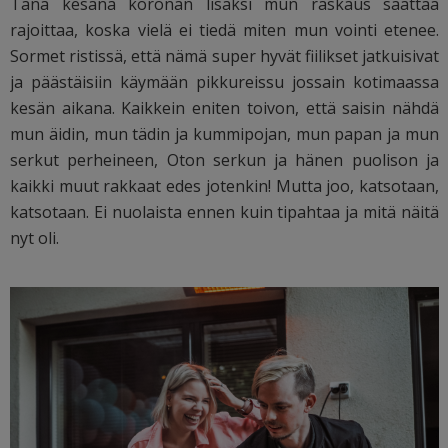
Tänä kesänä koronan lisäksi mun raskaus saattaa
rajoittaa, koska vielä ei tiedä miten mun vointi etenee.
Sormet ristissä, että nämä super hyvät fiilikset jatkuisivat
ja päästäisiin käymään pikkureissu jossain kotimaassa
kesän aikana. Kaikkein eniten toivon, että saisin nähdä
mun äidin, mun tädin ja kummipojan, mun papan ja mun
serkut perheineen, Oton serkun ja hänen puolison ja
kaikki muut rakkaat edes jotenkin! Mutta joo, katsotaan,
katsotaan. Ei nuolaista ennen kuin tipahtaa ja mitä näitä
nyt oli.