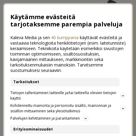
Käytämme evästeitä
tarjotaksemme parempia palveluja
Kaleva Media ja sen
40 kumppania
käyttävät evästeitä ja
vastaavia teknologioita henkilötietojen (esim. laitetunniste)
keräämiseen. Tekniikoita käytetään esimerkiksi sivustojen
toiminnan optimoimiseen, sisältösuosituksiin,
kävijämäärien mittaukseen, markkinointiin sekä
Kesäsuunnitelmat 2021 & kesän
tarkoituksenmukaisiin mainoksiin. Tarvitsemme
0
suostumuksesi seuraaviin:
bucket list
Tarkoitukset
17.05.2021
Tietojen tallentaminen laitteelle ja/tai laitteella olevien tietojen
käyttö
Viime vuonna tein ”Poikkeuskesän bucket list” -nimisen
Kohdennettu mainonta ja personoitu sisältö, mainonnan ja
postauksen, itse asiassa melkein tasan vuosi sitten,
sisällön mittaaminen sekä yleisötutkimus
14.5.2020. En oikeasti silloin voinut kuvitellakaan, että
Palvelujen kehittäminen ja parantaminen
tänä kesänä ollaan edelleen rajoitusten alla ainakin
Erityisominaisuudet
alkukesä. Voihan se olla, että loppukesästä tilanne on jo