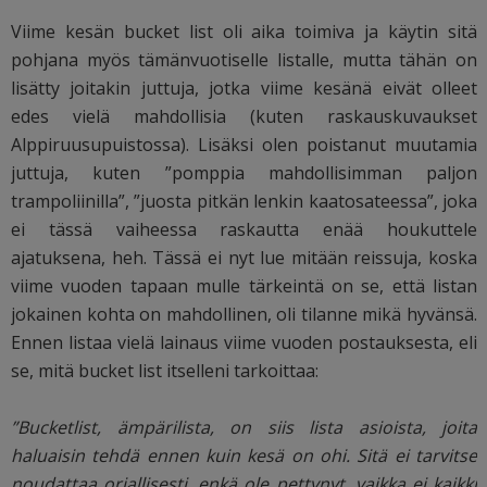
Viime kesän bucket list oli aika toimiva ja käytin sitä
pohjana myös tämänvuotiselle listalle, mutta tähän on
lisätty joitakin juttuja, jotka viime kesänä eivät olleet
edes vielä mahdollisia (kuten raskauskuvaukset
Alppiruusupuistossa). Lisäksi olen poistanut muutamia
juttuja, kuten ”pomppia mahdollisimman paljon
trampoliinilla”, ”juosta pitkän lenkin kaatosateessa”, joka
ei tässä vaiheessa raskautta enää houkuttele
ajatuksena, heh. Tässä ei nyt lue mitään reissuja, koska
viime vuoden tapaan mulle tärkeintä on se, että listan
jokainen kohta on mahdollinen, oli tilanne mikä hyvänsä.
Ennen listaa vielä lainaus viime vuoden postauksesta, eli
se, mitä bucket list itselleni tarkoittaa:
”Bucketlist, ämpärilista, on siis lista asioista, joita
haluaisin tehdä ennen kuin kesä on ohi. Sitä ei tarvitse
noudattaa orjallisesti, enkä ole pettynyt, vaikka ei kaikki