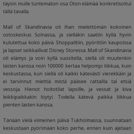
täysin mulle tuntematon osa Oton elämää konkretisoitui
tällä tavalla.
Mall of Skandinavia oli ihan mielettömän kokoinen
ostoskeskus Solnassa, ja sielläkin saatiin kyllä hyvin
kulutettua koko päivä. Shoppailtiin, pyörittiin kaupoissa
ja lapset seikkailivat Disney Storessa. Mall of Skandinavia
oli elämys ja voin kyllä suositella, siellä oli muutenkin
lasten kanssa noin 100000 kertaa helpompi liikkua, kuin
keskustassa, kun siellä oli kaikki kätevästi vierekkäin ja
ei tarvinnut miettiä mistä pääsee rattailla tai etsiä
vessoja. Hienot hoitotilat lapsille, ja vessat ja kiva
leikkipaikkakin löytyi. Todella kätevä paikka liikkua
pienten lasten kanssa.
Tänään vielä viimeinen päivä Tukholmassa, suunnataan
keskustaan pyörimään koko perhe, ennen kuin ajetaan