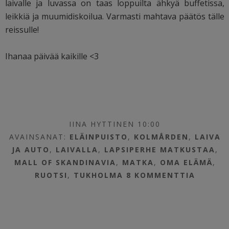
laivalle ja luvassa on taas loppuilta ähkyä buffetissa,
leikkiä ja muumidiskoilua. Varmasti mahtava päätös tälle
reissulle!
Ihanaa päivää kaikille <3
IINA HYTTINEN 10:00
AVAINSANAT:
ELÄINPUISTO
,
KOLMÅRDEN
,
LAIVA
JA AUTO
,
LAIVALLA
,
LAPSIPERHE MATKUSTAA
,
MALL OF SKANDINAVIA
,
MATKA
,
OMA ELÄMÄ
,
RUOTSI
,
TUKHOLMA
8 KOMMENTTIA