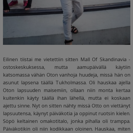
Eilinen tiistai me vietettiin sitten Mall Of Skandinavia -
ostoskeskuksessa, mutta aamupäivällä käytiin
katsomassa vähän Oton vanhoja huudeja, missä hän on
asunut lapsena täällä Tukholmassa. Oli hauskaa ajella
Oton lapsuuden maisemiin, ollaan niin monta kertaa
kuitenkin käyty täällä ihan lähellä, mutta ei koskaan
ajettu sinne. Nyt on sitten nähty missä Otto on viettänyt
lapsuutensa, käynyt päiväkotia ja oppinut ruotsin kielen.
Söpö keltainen omakotitalo, jonka pihalla oli tramppa.
Päiväkotikin oli niin kodikkaan oloinen. Hauskaa, miten