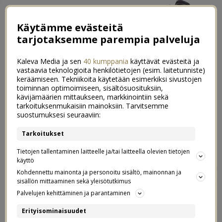
Käytämme evästeitä
tarjotaksemme parempia palveluja
Kaleva Media ja sen
40 kumppania
käyttävät evästeitä ja
vastaavia teknologioita henkilötietojen (esim. laitetunniste)
keräämiseen. Tekniikoita käytetään esimerkiksi sivustojen
toiminnan optimoimiseen, sisältösuosituksiin,
kävijämäärien mittaukseen, markkinointiin sekä
Ekoja tunnelmia Kolmårdenista &
tarkoituksenmukaisiin mainoksiin. Tarvitsemme
8
suostumuksesi seuraaviin:
Tukholmasta
Tarkoitukset
09.08.2017
Tietojen tallentaminen laitteelle ja/tai laitteella olevien tietojen
käyttö
Moikka! Meidän reissu lähestyy loppuaan, mutta blogin
Kohdennettu mainonta ja personoitu sisältö, mainonnan ja
puolella Ruotsitykitys on vasta alkamassa! Reissu on
sisällön mittaaminen sekä yleisötutkimus
ollut ihan huikea ja ollaan tehty niin paljon kaikkea kivaa
Palvelujen kehittäminen ja parantaminen
että ei tosiaankaan yhteen postaukseen saa
Erityisominaisuudet
mahdutettua. Parasta on kyllä se, että mulla on koko