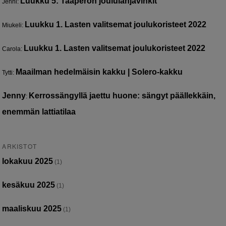
Luukku 5: Taaperon joululahjavinkit
Jenni
:
Luukku 1. Lasten valitsemat joulukoristeet 2022
Miukeli
:
Luukku 1. Lasten valitsemat joulukoristeet 2022
Carola
:
Maailman hedelmäisin kakku | Solero-kakku
Tytti
:
Jenny
Kerrossängyllä jaettu huone: sängyt päällekkäin,
:
enemmän lattiatilaa
ARKISTOT
lokakuu 2025
(1)
kesäkuu 2025
(1)
maaliskuu 2025
(1)