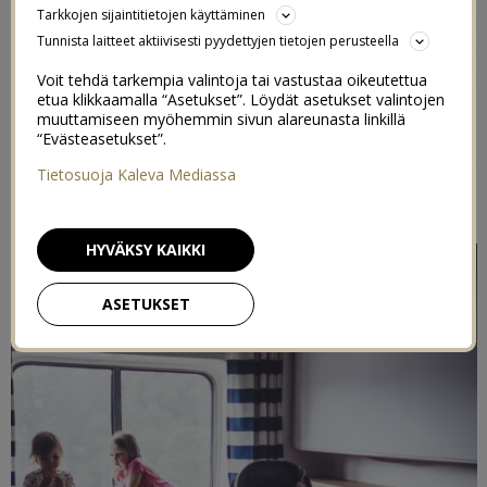
Tarkkojen sijaintitietojen käyttäminen
reissu miljoonana pikku videopätkänä kameran
Tunnista laitteet aktiivisesti pyydettyjen tietojen perusteella
muistikortilla, ja kunhan päästään kotiin mä aion tehdä
huipun reissuvideon! Ajattelin että tässä olisi hyvä
Voit tehdä tarkempia valintoja tai vastustaa oikeutettua
etua klikkaamalla “Asetukset”. Löydät asetukset valintojen
tilaisuus tehdä pitkästä aikaa videota Youtuben puolelle,
muuttamiseen myöhemmin sivun alareunasta linkillä
kun on jotain vähän spesiaalimpaa meininkiä, ja niin me
“Evästeasetukset”.
ollaan kuvattu sitten aina pätkiä sieltä täältä meidän
Tietosuoja Kaleva Mediassa
puuhista.
HYVÄKSY KAIKKI
ASETUKSET