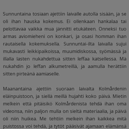
Sunnuntaina tosiaan ajettiin laivalle autolla sisään, ja se
oli ihan hauska kokemus. Ei ollenkaan hankalaa tai
pelottavaa vaikka mua jännitti etukäteen. Onneksi tuo
armas aviomieheni on konkari, ja osasi homman ihan
rautaisella kokemuksella. Sunnuntai-ilta laivalla sujui
mukavasti leikkipaikoissa, muumidiskossa, syömässä ja
illalla lasten nukahdettua sitten leffaa katsellessa. Mä
nukahdin jo leffan alkumetreillä, ja aamulla herättiin
sitten pirteänä aamiaselle.
Maanantaina ajettiin suoraan laivalta Kolmårdenin
eläinpuistoon, ja siellä meillä hujahti koko päivä. Mietin
melkein että pitäisikö Kolmårdenista tehdä ihan oma
videonsa, niin paljon mulla on sieltä materiaalia, ja päivä
oli niin huikea. Me tehtiin melkein ihan kaikkea mitä
puistossa voi tehdä, ja tytöt pääsivät ajamaan elämänsä